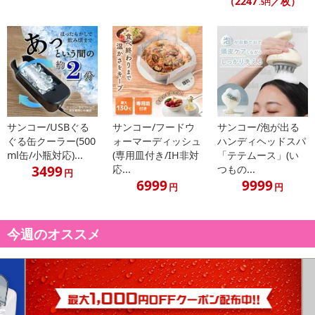
（2247
／枚）
.5円
サンコー/USBぐる
サンコー/フードウ
サンコー/泡が出る
ぐる缶クーラー(500
ォーマーディッシュ
ハンディヘッドスパ
ml缶/小瓶対応)...
(専用皿付き/IH非対
「テテムース」(い
3499
応...
つもの...
円
6999
9999
円
円
今週のオススメ