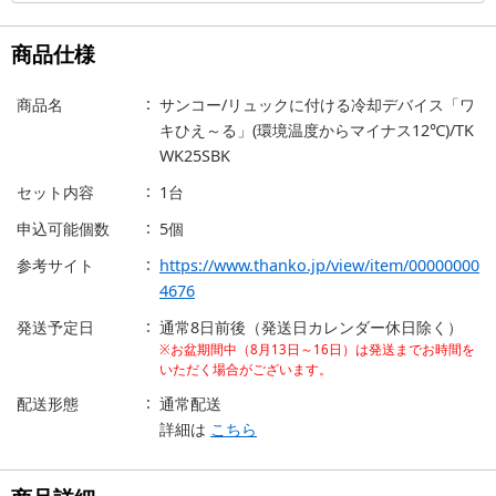
商品仕様
商品名
サンコー/リュックに付ける冷却デバイス「ワ
キひえ～る」(環境温度からマイナス12℃)/TK
WK25SBK
セット内容
1台
申込可能個数
5個
参考サイト
https://www.thanko.jp/view/item/00000000
4676
発送予定日
通常8日前後（発送日カレンダー休日除く）
※お盆期間中（8月13日～16日）は発送までお時間を
いただく場合がございます。
配送形態
通常配送
詳細は
こちら