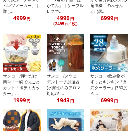
ムレツメーカー」｜
かてん」｜ケーブル
扇風機「のれせん
難し...
レスで...
2」(濡...
4999
4990
6999
円
円
円
（2495
／枚）
円
サンコー/押すだけ
サンコー/スウェー
サンコー/飲み物が
簡単！一瞬で丸ごと
デントーチ加湿器
ずっとキンキン「氷
カット「ポテトカッ
(水溶性のみアロマ
穴クーラー」(360度
ター」...
対応/ミ...
冷...
1999
1943
6999
円
円
円