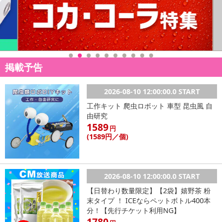
掲載予告
2026-08-10 12:00:00.0 START
工作キット 爬虫ロボット 車型 昆虫風 自
由研究
1589
円
(1589
円
／個)
2026-08-10 12:00:00.0 START
【日替わり数量限定】【2袋】嬉野茶 粉
末タイプ ！ ICEならペットボトル400本
分！【先行チケット利用NG】
1780