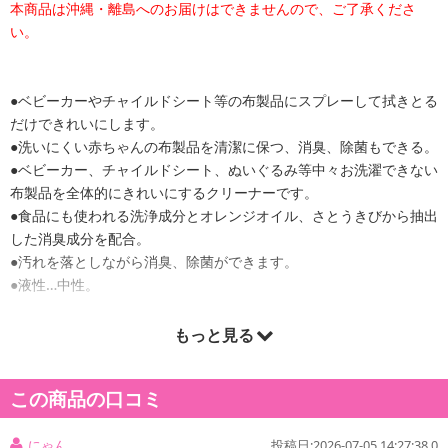
本商品は沖縄・離島へのお届けはできませんので、ご了承くださ
い。
●ベビーカーやチャイルドシート等の布製品にスプレーして拭きとる
だけできれいにします。
●洗いにくい赤ちゃんの布製品を清潔に保つ、消臭、除菌もできる。
●ベビーカー、チャイルドシート、ぬいぐるみ等中々お洗濯できない
布製品を全体的にきれいにするクリーナーです。
●食品にも使われる洗浄成分とオレンジオイル、さとうきびから抽出
した消臭成分を配合。
●汚れを落としながら消臭、除菌ができます。
●液性…中性。
もっと見る
原産国(最終加工地):
日本
この商品の口コミ
にゃん
投稿日:2026-07-05 14:27:38.0