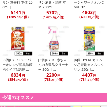
リン 無香料 本体 25
リン消臭・除菌 本
ーシャワータオル C
0ml |...
体 250ml ...
ooL 32...
5141
4803
5702
円
円
円
（1285
／個）
（400
／個）
（1425
／個）
.3円
.3円
.5円
[8個]UYEKI スーパ
[3個]UYEKI 赤ちゃ
[6個]UYEKI カメム
ーオレンジ消臭除菌
んの布製品クリーナ
シ忌避剤カメムシク
泡タイプN詰替 ...
ー 300ml ...
リン 250ml...
6834
2200
4407
円
円
円
（854
／個）
（733
／個）
（734
／個）
.3円
.4円
.5円
今週のオススメ