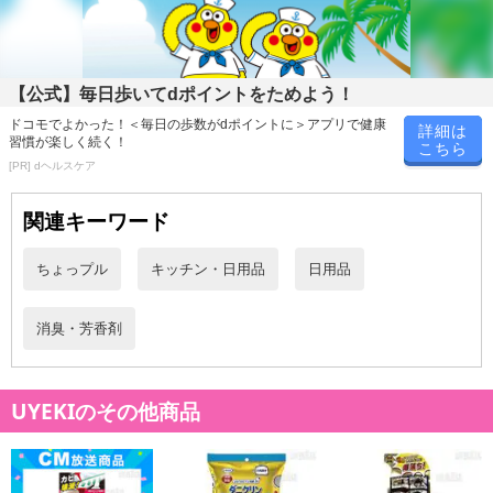
また、お届け日時のご指定は、お受けできません。宅配業者からの
不在票にてご対応ください。
※発送予定日は前後する場合がございます。また商品によって発送
日が異なります。
【公式】毎日歩いてdポイントをためよう！
※dショッピングサンプル百貨店よりお届けする商品は、ご利用いた
ドコモでよかった！＜毎日の歩数がdポイントに＞アプリで健康
だいた後のご感想をいただくことを目的としており、転売等は固く
詳細は
習慣が楽しく続く！
こちら
禁じます。
[PR] dヘルスケア
転売等、目的以外での利用が確認された場合は、サービス利用を停
止させていただきます。
関連キーワード
発送日カレンダー
ちょっプル
キッチン・日用品
日用品
消臭・芳香剤
UYEKIのその他商品