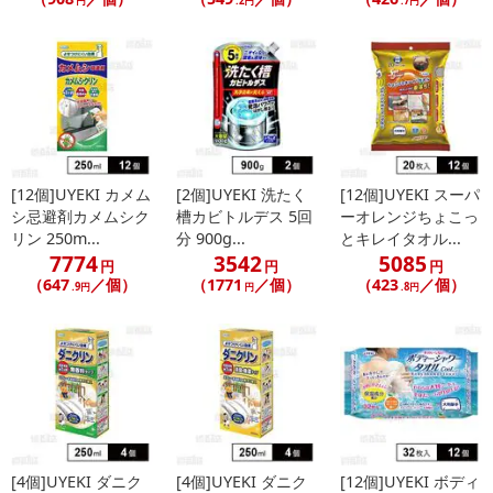
円
.2円
.7円
[12個]UYEKI カメム
[2個]UYEKI 洗たく
[12個]UYEKI スーパ
シ忌避剤カメムシク
槽カビトルデス 5回
ーオレンジちょこっ
リン 250m...
分 900g...
とキレイタオル...
7774
3542
5085
円
円
円
（647
／個）
（1771
／個）
（423
／個）
.9円
円
.8円
[4個]UYEKI ダニク
[4個]UYEKI ダニク
[12個]UYEKI ボディ