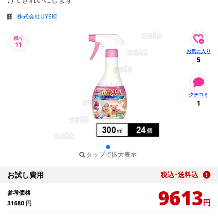
株式会社UYEKI
残り
11
5
1
タップで拡大表示
お試し費用
税込･送料込
9613
参考価格
円
31680
円