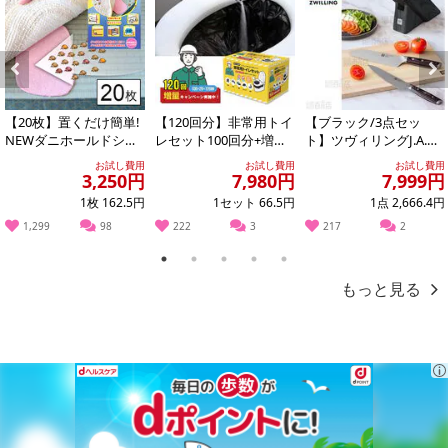
の掲載画像や画像内のバーコードなど、お届け商品と多少異なる場
合がございます。
また、[新たな加工食品の原料原産地表示制度]の経過措置期間の終
了により、商品詳細内に記載の原産国・原材料の表記が旧表記の場
Previous
Next
合がございます。
【20枚】置くだけ簡単!
【120回分】非常用トイ
【ブラック/3点セッ
あらかじめご了承いただいた上でお申込みください。なお、本理由
NEWダニホールドシー
レセット100回分+増量2
ト】ツヴィリングJ.A.ヘ
によるお申込み後のキャンセル・返品交換は対応いたしかねます。
ト
0回分
ンケルス/ツヴィリング
お試し費用
お試し費用
お試し費用
スウィフト...
3,250円
7,980円
7,999円
【お支払いについて】
1枚 162.5円
1セット 66.5円
1点 2,666.4円
※送料はお試し費用に含まれております。
1,299
98
222
3
217
2
※お支払い方法は、電話料金合算払い、クレジットカード、dポイン
1
2
3
4
5
トの利用となります。
もっと見る
【発送・お届け・商品について】
※お申込み頂きました商品の同梱、お届けの日時指定はいたしかね
ます。
※会員様のご都合でお受取りいただけない場合、商品の再発送や返
金はいたしかねます。