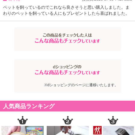
ペットを飼っているのでこれなら良さそうと思い購入しました。ま
わりのペットを飼っている人にもプレゼントしたら喜ばれました。
注意事項
お申込みの際は 「商品情報」に記載されている「注意事項」を
※dショッピングのページに遷移いたします。
必ずご確認ください。
【キャンセルについて】
人気商品ランキング
※お申込み後のキャンセルはお受けできません。
記載されている内容を必ずご確認いただき、お届けする商品セット
にご納得いただきましたうえでお申し込みください。
※パッケージ変更や商品リニューアル(成分など含む)等により、参考