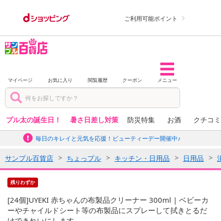
ご利用可能ポイント
マイページ
お気に入り
閲覧履歴
クーポン
メニュー
プル太の誕生日！
暑さ日差し対策
防災特集
お酒
クチコミ
毎日のキレイと元気を応援！ビューティーデー開催中♪
サンプル百貨店
ちょっプル
キッチン・日用品
日用品
残りわずか
[24個]UYEKI 赤ちゃんの布製品クリーナー 300ml | ベビーカ
ーやチャイルドシート等の布製品にスプレーして拭きとるだ
けできれいにします