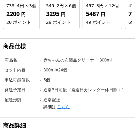
733 .4円 × 3個
549 .2円 × 6個
457 .3円 × 12個
42
2200
3295
5487
7
円
円
円
20
ポイント
29
ポイント
49
ポイント
69
商品仕様
商品名
赤ちゃんの布製品クリーナー 300ml
セット内容
300ml×24個
申込可能個数
5個
発送予定日
通常3日前後（発送日カレンダー休日除く）
配送形態
通常配送
詳細は
こちら
商品詳細