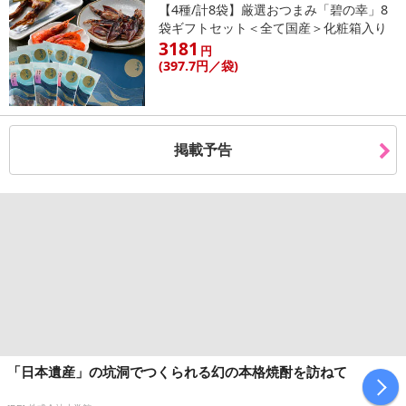
【4種/計8袋】厳選おつまみ「碧の幸」8
袋ギフトセット＜全て国産＞化粧箱入り
3181
円
(397
.7円
／袋)
掲載予告
「日本遺産」の坑洞でつくられる幻の本格焼酎を訪ねて