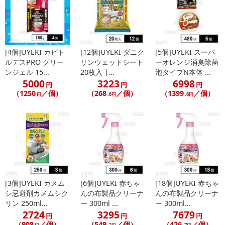
休業日
■
その他共通および商品カテゴリー別注意事項（※必ずご確認くだ
さい）
[4個]UYEKI カビト
[12個]UYEKI ダニク
[5個]UYEKI スーパ
ルデスPRO グリー
リンウェットシート
ーオレンジ消臭除菌
こちらの情報は
2026-07-09 14:13:35.0
での情報となります。
ンジェル 15...
20枚入 |...
泡タイプN本体 ...
5000
3223
6998
円
円
円
（1250
／個）
（268
／個）
（1399
／個）
円
.6円
.6円
[3個]UYEKI カメム
[6個]UYEKI 赤ちゃ
[18個]UYEKI 赤ちゃ
シ忌避剤カメムシク
んの布製品クリーナ
んの布製品クリーナ
リン 250ml...
ー 300ml ...
ー 300ml...
2724
3295
7679
円
円
円
（908
／個）
（549
／個）
（426
／個）