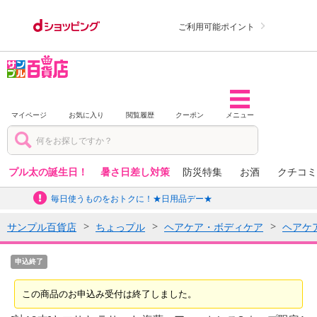
ご利用可能ポイント
マイページ
お気に入り
閲覧履歴
クーポン
メニュー
プル太の誕生日！
暑さ日差し対策
防災特集
お酒
クチコミ
毎日使うものをおトクに！★日用品デー★
サンプル百貨店
ちょっプル
ヘアケア・ボディケア
ヘアケ
申込終了
この商品のお申込み受付は終了しました。