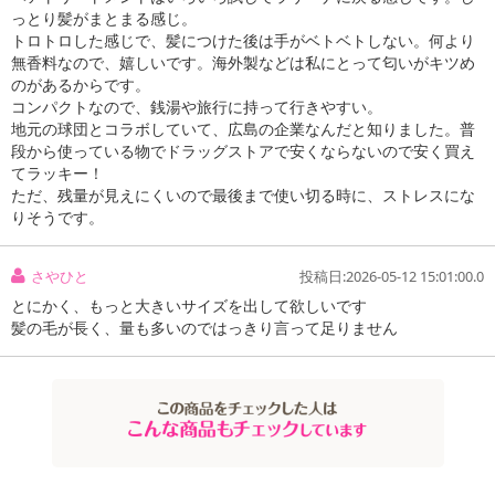
っとり髪がまとまる感じ。
トロトロした感じで、髪につけた後は手がベトベトしない。何より
無香料なので、嬉しいです。海外製などは私にとって匂いがキツめ
のがあるからです。
コンパクトなので、銭湯や旅行に持って行きやすい。
地元の球団とコラボしていて、広島の企業なんだと知りました。普
段から使っている物でドラッグストアで安くならないので安く買え
てラッキー！
ただ、残量が見えにくいので最後まで使い切る時に、ストレスにな
りそうです。
注意事項
さやひと
投稿日:2026-05-12 15:01:00.0
お申込みの際は 「商品情報」に記載されている「注意事項」を
必ずご確認ください。
とにかく、もっと大きいサイズを出して欲しいです
髪の毛が長く、量も多いのではっきり言って足りません
【キャンセルについて】
※お申込み後のキャンセルはお受けできません。
記載されている内容を必ずご確認いただき、お届けする商品セット
にご納得いただきましたうえでお申し込みください。
※パッケージ変更や商品リニューアル(成分など含む)等により、参考
の掲載画像や画像内のバーコードなど、お届け商品と多少異なる場