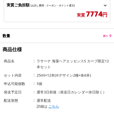
実質ご負担額
(お試し費用 - クーポン - ポイント還元)
7774
円
実質
数量
0
残り
商品仕様
商品名
ラサーナ 海藻ヘアエッセンスS カープ限定12
本セット
セット内容
25ml×12本(※デザイン2種×各6本)
申込可能個数
5個
発送予定日
通常3日前後（発送日カレンダー休日除く）
配送形態
通常配送
詳細は
こちら