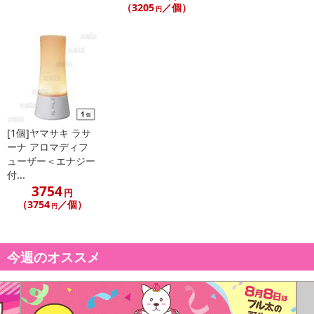
（3205
／個）
円
[1個]ヤマサキ ラサ
ーナ アロマディフ
ューザー＜エナジー
付...
3754
円
（3754
／個）
円
今週のオススメ