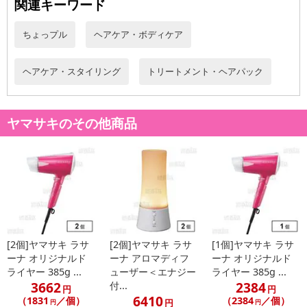
関連キーワード
■
その他共通および商品カテゴリー別注意事項（※必ずご確認くだ
ちょっプル
ヘアケア・ボディケア
さい）
ヘアケア・スタイリング
トリートメント・ヘアパック
こちらの情報は
2026-07-09 14:13:35.0
での情報となります。
ヤマサキのその他商品
[2個]ヤマサキ ラサ
[2個]ヤマサキ ラサ
[1個]ヤマサキ ラサ
ーナ オリジナルド
ーナ アロマディフ
ーナ オリジナルド
ライヤー 385g ...
ューザー＜エナジー
ライヤー 385g ...
3662
2384
付...
円
円
6410
（1831
／個）
（2384
／個）
円
円
円