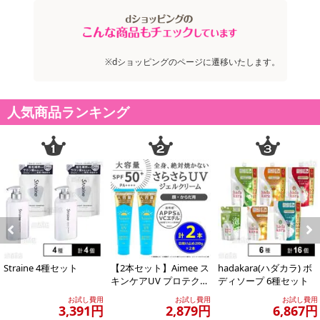
合がございます。
また、[新たな加工食品の原料原産地表示制度]の経過措置期間の終
了により、商品詳細内に記載の原産国・原材料の表記が旧表記の場
合がございます。
※dショッピングのページに遷移いたします。
あらかじめご了承いただいた上でお申込みください。なお、本理由
によるお申込み後のキャンセル・返品交換は対応いたしかねます。
人気商品ランキング
【お支払いについて】
※送料はお試し費用に含まれております。
※お支払い方法は、電話料金合算払い、クレジットカード、dポイン
トの利用となります。
【発送・お届け・商品について】
※お申込み頂きました商品の同梱、お届けの日時指定はいたしかね
Previous
Next
ます。
Straine 4種セット
【2本セット】Aimee ス
hadakara(ハダカラ) ボ
※会員様のご都合でお受取りいただけない場合、商品の再発送や返
キンケアUV プロテクタ
ディソープ 6種セット
金はいたしかねます。
ー SPF50+ PA+++...
お試し費用
お試し費用
お試し費用
また、お届け日時のご指定は、お受けできません。宅配業者からの
3,391円
2,879円
6,867円
不在票にてご対応ください。