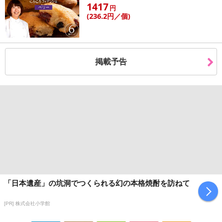
1417
円
(236
.2円
／個)
掲載予告
「日本遺産」の坑洞でつくられる幻の本格焼酎を訪ねて
[PR] 株式会社小学館