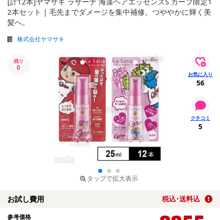
[計12本]ヤマサキ ラサーナ 海藻ヘアエッセンスS カープ限定1
2本セット | 毛先までダメージを集中補修。つややかに輝く美
髪へ。
株式会社ヤマサキ
残り
0
56
5
タップで拡大表示
お試し費用
税込･送料込
参考価格