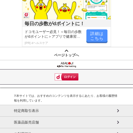
【お支払いについて】
※送料はお試し費用に含まれております。
※お支払い方法は、電話料金合算払い、クレジットカード、dポイン
毎日の歩数がdポイントに！
トの利用となります。
ドコモユーザー必見！＜毎日の歩数
詳細は
がdポイントに＞アプリで健康習慣
こちら
が楽しく続く
[PR] dヘルスケア
【発送・お届け・商品について】
※お申込み頂きました商品の同梱、お届けの日時指定はいたしかね
ページトップへ
ます。
※会員様のご都合でお受取りいただけない場合、商品の再発送や返
金はいたしかねます。
また、お届け日時のご指定は、お受けできません。宅配業者からの
不在票にてご対応ください。
※発送予定日は前後する場合がございます。また商品によって発送
※本サイトでは、おすすめのコンテンツを表示するにあたり、お客様の履歴情
報を利用しています。
日が異なります。
※dショッピングサンプル百貨店よりお届けする商品は、ご利用いた
特定商取引表示
だいた後のご感想をいただくことを目的としており、転売等は固く
禁じます。
医薬品販売店舗
転売等、目的以外での利用が確認された場合は、サービス利用を停