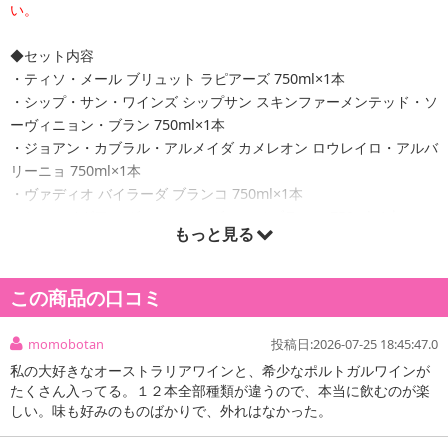
い。
◆セット内容
・ティソ・メール ブリュット ラピアーズ 750ml×1本
・シップ・サン・ワインズ シップサン スキンファーメンテッド・ソ
ーヴィニョン・ブラン 750ml×1本
・ジョアン・カブラル・アルメイダ カメレオン ロウレイロ・アルバ
リーニョ 750ml×1本
・ヴァディオ バイラーダ ブランコ 750ml×1本
・セン・イグアル ヴィーニョ・ヴェルデ ブランコ 750ml×1本
もっと見る
・セン・イグアル ヴィーニョ・ヴェルデ ティント 750ml×1本
・ガレージ・ワイン バガル・ヴィンヤード カリボロ ガルナッチ
ャ・フィールドブレンド 750ml×1本
この商品の口コミ
・ヴァルチュール グロボ・ヴァルチュール プティヴェルド 750ml×
1本
momobotan
投稿日:2026-07-25 18:45:47.0
・ヴィラール・ファイン・ワインズ ラッサンブラージュ グランヴァ
私の大好きなオーストラリアワインと、希少なポルトガルワインが
ン 750ml×1本
たくさん入ってる。１２本全部種類が違うので、本当に飲むのが楽
・スワートベルグ ミラクルブッシュ ホワイト 750ml×1本
しい。味も好みのものばかりで、外れはなかった。
・ジョアン・カブラル・アルメイダ ムスゴ ブランコ フィールドブ
レンド 750ml×1本