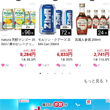
リーニョ】
ステンレス・タンクで5ヶ月間澱とともに熟成。ネクタリン、オレン
ジの花、月桂樹の葉を思わせるエレガントなアロマと、よく熟した
柑橘類のニュアンス。口に含むと、この果実味は非常に存在感があ
り、繊細な酸味とともにフレッシュな柑橘系の余韻があります。
Previous
Next
【ヴァディオ バイラーダ ブランコ】
natura 芳醇マンゴー 35
モルソン・クアーズ ZI
高麗人参酒 200ml
砂質土壌、粘土石灰質土壌の畑。朝に収穫。全房プレスを行い品種
0ml / 爽やかシークヮー
MA Can 330ml
ごと醸造。セルシアルはアロマの輝きを保つためにステンレスタン
サー 350ml
お試し費用
お試し費用
お試し費用
クで発酵。ビカールは最終的なブレンドに複雑さと硬質さを加える
8,284円
6,833円
2,741円
ために樽で発酵させる。どちらも6ヶ月間、上質な澱の上で熟成。
1本 86.3円
1本 95円
1本 114.3円
24
2
1,617
696
4
0
【セン・イグアル ヴィーニョ・ヴェルデ ブランコ】
1
2
3
4
5
花崗岩＆砂利の多い土壌。2019年9月初旬に手摘みで収穫全房のま
もっと見る
まプレス、ステンレスタンクで17℃の低温発酵後、ステンレスタン
クにて8か月熟成。
【セン・イグアル ヴィーニョ・ヴェルデ ティント】
花崗岩/砂利の多い土壌。2019年9月中旬に収穫。トゥーリガ・ナシ
オナルとバガは同じ日に収穫し一緒にプレス。抽出が強くなりすぎ