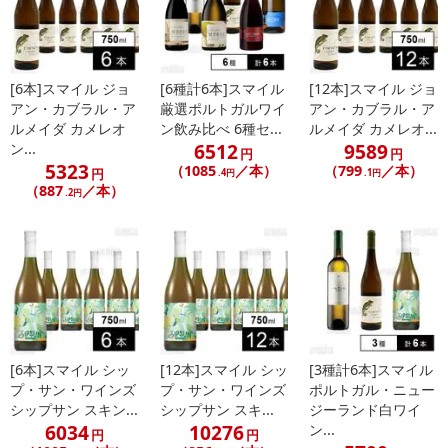
ブラックカラントや森の果実、バニラのニュアンスが感じられま
す。口当たりは、しっかりとした熟成したタンニンが完璧な骨格を
形成しています。
[6本]スマイル ジョ
[6種計6本]スマイル
[12本]スマイル ジョ
【スワートベルグ ミラクルブッシュ ホワイト】
アン・カブラル・ア
厳選ポルトガルワイ
アン・カブラル・ア
全房でプレス、一夜置いて、自然に発酵がスタート。シュナン・ブ
ルメイダ カメレオ
ン飲み比べ 6種セ...
ルメイダ カメレオ...
6512
9589
ン...
ランは225Lの樽とアンフォラで9ヶ月発酵・熟成、パロミノは2500
円
円
5323
（1085
／本）
（799
／本）
Lのフードルで熟成。シュナンブランのもつ酸、ミネラル感、ストラ
円
.4円
.1円
（887
／本）
クチャーとパロミノの華やかな香りと塩味を感じさせるようなニュ
.2円
アンスとを絶妙にブレンド。
【ジョアン・カブラル・アルメイダ ムスゴ ブランコ フィールドブ
レンド】
花崗岩土壌。注意深く手作業での選果。除梗と空気圧プレス。ステ
ンレス・タンク80％、フレンチ・オーク樽20％で発酵。
[6本]スマイル シッ
[12本]スマイル シッ
[3種計6本]スマイル
【ジョアン・カブラル・アルメイダ ムスゴ ティント フィールドブ
プ・サン・ワインズ
プ・サン・ワインズ
ポルトガル・ニュー
レンド】
シップサン スキン...
シップサン スキ...
ジーランド白ワイ
丁寧な手作業による選別と除梗。発酵はステンレス・タンク。マロ
6034
10276
ン...
円
円