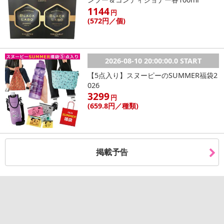
果実酒
1144
円
(572
円
／個)
アルコール度数:
【ティソ・メール ブリュット ラピアーズ】12度
【シップ・サン・ワインズ シップサン スキンファーメンテッド・ソーヴィニョン・ブラン】1
2026-08-10 20:00:00.0 START
2.5度
【5点入り】スヌーピーのSUMMER福袋2
【ジョアン・カブラル・アルメイダ カメレオン ロウレイロ・アルバリーニョ】11度
026
【ヴァディオ バイラーダ ブランコ】12.5度
3299
円
【セン・イグアル ヴィーニョ・ヴェルデ ブランコ】12.5度
(659
.8円
／種類)
【セン・イグアル ヴィーニョ・ヴェルデ ティント】10.5度
【ガレージ・ワイン バガル・ヴィンヤード カリボロ ガルナッチャ・フィールドブレンド】14.
5度
【ヴァルチュール グロボ・ヴァルチュール プティヴェルド】13度
掲載予告
【ヴィラール・ファイン・ワインズ ラッサンブラージュ グランヴァン】13.5度
【スワートベルグ ミラクルブッシュ ホワイト】12.5度
【ジョアン・カブラル・アルメイダ ムスゴ ブランコ フィールドブレンド】12度
【ジョアン・カブラル・アルメイダ ムスゴ ティント フィールドブレンド】12.5度
対象年齢: