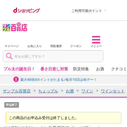
ご利用可能ポイント
マイページ
お気に入り
閲覧履歴
クーポン
メニュー
プル太の誕生日！
暑さ日差し対策
防災特集
お酒
クチコミ
最大40倍dポイントがたまる♪毎月10日はdsデー！
サンプル百貨店
ちょっプル
お酒
ワイン
ワインセット
申込終了
この商品のお申込み受付は終了しました。