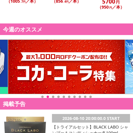
ラクティック発酵後、フレンチオーク樽で熟成。
5700
（1005
／本）
（856
／本）
円
.7円
.4円
（950
／本）
円
原産国(最終加工地):
今週のオススメ
【ティソ・メール ブリュット ラピアーズ】フランス
【シップ・サン・ワインズ シップサン スキンファーメンテッド・ソーヴィニョン・ブラン】ニ
ュージーランド
【ジョアン・カブラル・アルメイダ カメレオン ロウレイロ・アルバリーニョ】ポルトガル
【ヴァディオ バイラーダ ブランコ】ポルトガル
【セン・イグアル ヴィーニョ・ヴェルデ ブランコ】ポルトガル
【セン・イグアル ヴィーニョ・ヴェルデ ティント】ポルトガル
【ガレージ・ワイン バガル・ヴィンヤード カリボロ ガルナッチャ・フィールドブレンド】チ
リ
【ヴァルチュール グロボ・ヴァルチュール プティヴェルド】チリ
【ヴィラール・ファイン・ワインズ ラッサンブラージュ グランヴァン】チリ
掲載予告
【スワートベルグ ミラクルブッシュ ホワイト】南アフリカ
【ジョアン・カブラル・アルメイダ ムスゴ ブランコ フィールドブレンド】ポルトガル
【ジョアン・カブラル・アルメイダ ムスゴ ティント フィールドブレンド】ポルトガル
2026-08-10 20:00:00.0 START
【トライアルセット】BLACK LABO シャ
酒類区分:
ンプー＆コンディショナー各100ml