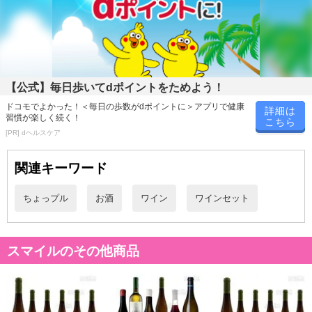
ないように柔らかにプレスしていく。ヴィニャオンは収穫後、足で
踏んでプレス。それらをブレンドして軽快で赤い果実の活き活きと
した味わいをつくりだす。
【ガレージ・ワイン バガル・ヴィンヤード カリボロ ガルナッチ
【公式】毎日歩いてdポイントをためよう！
ャ・フィールドブレンド】
ドコモでよかった！＜毎日の歩数がdポイントに＞アプリで健康
詳細は
沖積土壌。手作業・馬を使った耕作 伝統的なドライファーミングの
習慣が楽しく続く！
こちら
方法で栽培。自然発酵。MLF後に少量のSO2を添加 3年樽、もしく
[PR] dヘルスケア
はそれ以上のもので2冬熟成。
関連キーワード
【ヴァルチュール グロボ・ヴァルチュール プティヴェルド】
手摘み。30日間のマセラシオンを行い、中古のフレンチオーク樽で
ちょっプル
お酒
ワイン
ワインセット
14ヶ月熟成。カリニャンは、小さなステンレスタンク使用。発酵
後、タンク内で30日間のスキンコンタクトを行う。無濾過・無清
澄。
スマイルのその他商品
【ヴィラール・ファイン・ワインズ ラッサンブラージュ グランヴァ
ン】
口に含むとフレッシュな赤い果実の風味が広がり、メルロー特有の