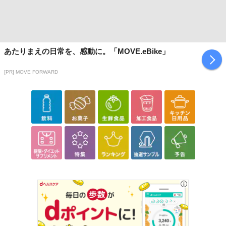
20歳以上
注意事項
お申込みの際は 「商品情報」に記載されている「注意事項」を
あたりまえの日常を、感動に。「MOVE.eBike」
必ずご確認ください。
[PR] MOVE FORWARD
【キャンセルについて】
※お申込み後のキャンセルはお受けできません。
記載されている内容を必ずご確認いただき、お届けする商品セット
にご納得いただきましたうえでお申し込みください。
※パッケージ変更や商品リニューアル(成分など含む)等により、参考
の掲載画像や画像内のバーコードなど、お届け商品と多少異なる場
合がございます。
また、[新たな加工食品の原料原産地表示制度]の経過措置期間の終
了により、商品詳細内に記載の原産国・原材料の表記が旧表記の場
合がございます。
あらかじめご了承いただいた上でお申込みください。なお、本理由
によるお申込み後のキャンセル・返品交換は対応いたしかねます。