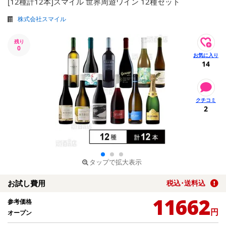
[12種計12本]スマイル 世界周遊ワイン 12種セット
株式会社スマイル
残り
0
14
2
タップで拡大表示
お試し費用
税込･送料込
11662
参考価格
円
オープン