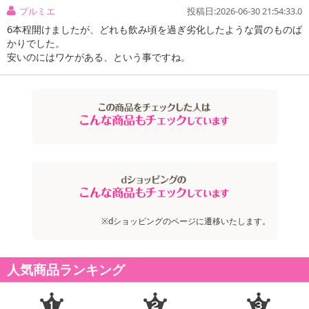
プルミエ
投稿日:2026-06-30 21:54:33.0
・ジョアン・カブラル・アルメイダ ムスゴ ティント フィールドブ
6本程開けましたが、どれも飲み頃を過ぎ劣化したような質のものば
レンド 750ml×1本
かりでした。
安いのにはワケがある、という事ですね。
【ティソ・メール ブリュット ラピアーズ】
タンクで5ヶ月間熟成させ、瓶詰して二次発酵を行い、最低12ヶ月
間寝かせた後澱引きを行います。ドサージュ:8g/l 。
【シップ・サン・ワインズ シップサン スキンファーメンテッド・ソ
ーヴィニョン・ブラン】
KindeliとThe Hermit Ramのワインメーカーが立ち上げた「SipSun
Wines」。アップルやレモンゼストのフレッシュなアロマと綺麗な
酸が際立つ。エチケットのデザインは、共通の友人アーティストが
描いたもので、南洋の楽園、つまり「ニュージーランド」を表現し
※dショッピングのページに遷移いたします。
ています。夢のようで、憧れを抱かせ、グラス越しに旅に出たくな
るような、日常から逃避したくなるようなデザインとなっていま
人気商品ランキング
す。
【ジョアン・カブラル・アルメイダ カメレオン ロウレイロ・アルバ