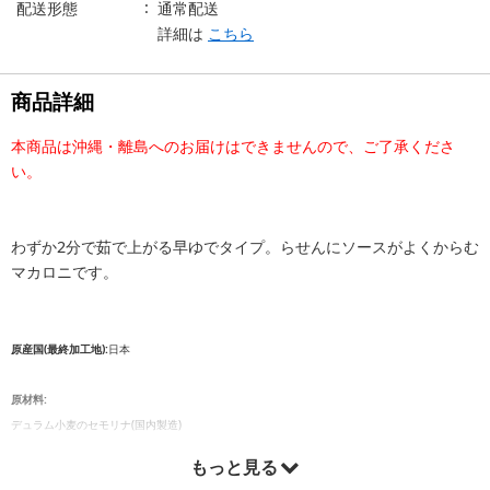
配送形態
通常配送
詳細は
こちら
商品詳細
本商品は沖縄・離島へのお届けはできませんので、ご了承くださ
い。
わずか2分で茹で上がる早ゆでタイプ。らせんにソースがよくからむ
マカロニです。
原産国(最終加工地):
日本
原材料:
デュラム小麦のセモリナ(国内製造)
もっと見る
栄養成分表示: