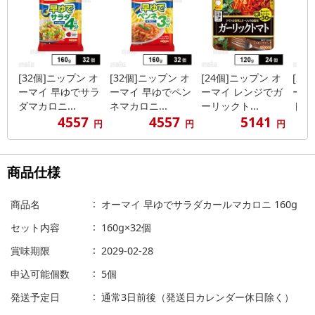
[32個]ニップン オ
[32個]ニップン オ
[24個]ニップン オ
[24
ーマイ 早ゆでサラ
ーマイ 早ゆでペン
ーマイ レンジでガ
ーマ
ダマカロニ...
ネマカロニ...
ーリックト...
トマト
4557
4557
5141
円
円
円
商品仕様
商品名
オーマイ 早ゆでサラダカールマカロニ 160g
セット内容
160g×32個
賞味期限
2029-02-28
申込可能個数
5個
発送予定日
通常3日前後（発送日カレンダー休日除く）