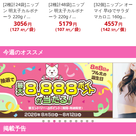
[2種計24袋]ニップ
[2種計48袋]ニップ
[32個]ニップン オー
ン 明太子カルボナ
ン 明太子カルボナ
マイ 早ゆでサラダ
ーラ 220g / ...
ーラ 220g / ...
マカロニ 160g...
3056
5179
4557
円
円
円
（127
／袋）
（107
／袋）
（142
／個）
.4円
.9円
.5円
今週のオススメ
掲載予告