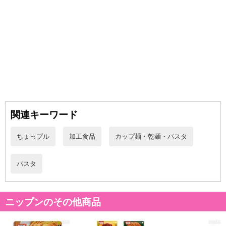
だいた後のご感想をいただくことを目的としており、転売等は固く
禁じます。
転売等、目的以外での利用が確認された場合は、サービス利用を停
止させていただきます。
発送日カレンダー
関連キーワード
ちょっプル
加工食品
カップ麺・乾麺・パスタ
パスタ
休業日
ニップンのその他商品
■
その他共通および商品カテゴリー別注意事項（※必ずご確認くだ
さい）