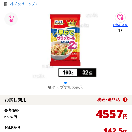
株式会社ニップン
残り
10
17
タップで拡大表示
お試し費用
税込･送料込
4557
参考価格
円
6394
円
1個あたり
142.5
円