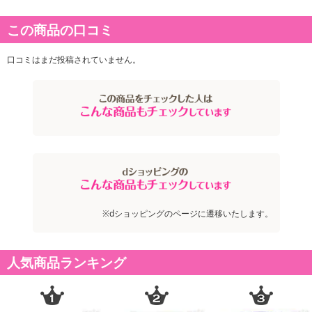
(100gあたり)エネルギー: 350kcal、たんぱく質12.9g、脂質1.8g、炭水化物73.1g(糖質67.7g、
食物繊維 5.4g)、食塩相当量 0g
この商品の口コミ
アレルギー表示:
小麦
口コミはまだ投稿されていません。
注意事項
お申込みの際は 「商品情報」に記載されている「注意事項」を
必ずご確認ください。
【キャンセルについて】
※お申込み後のキャンセルはお受けできません。
記載されている内容を必ずご確認いただき、お届けする商品セット
※dショッピングのページに遷移いたします。
にご納得いただきましたうえでお申し込みください。
※パッケージ変更や商品リニューアル(成分など含む)等により、参考
の掲載画像や画像内のバーコードなど、お届け商品と多少異なる場
人気商品ランキング
合がございます。
また、[新たな加工食品の原料原産地表示制度]の経過措置期間の終
了により、商品詳細内に記載の原産国・原材料の表記が旧表記の場