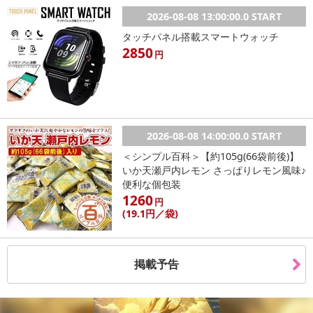
2026-08-08 13:00:00.0 START
タッチパネル搭載スマートウォッチ
2850
円
2026-08-08 14:00:00.0 START
＜シンプル百科＞【約105g(66袋前後)】
いか天瀬戸内レモン さっぱりレモン風味♪
便利な個包装
1260
円
(19
.1円
／袋)
掲載予告