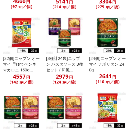
4660
5141
3304
円
円
円
（97
／個）
（214
／個）
（275
／袋）
.1円
.3円
.4円
[32個]ニップン オー
[3種計24袋]ニップ
[24個]ニップン オー
マイ 早ゆでペンネ
ン パスタソース 3種
マイ ナポリタン 24
マカロニ 160g...
セット ( 和風...
0g
2641
4557
2979
円
円
円
（110
／個）
（142
／個）
（124
／袋）
.1円
.5円
.2円