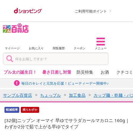
ご利用可能ポイント
マイページ
お気に入り
閲覧履歴
クーポン
メニュー
プル太の誕生日！
暑さ日差し対策
防災特集
お酒
クチコミ
毎日のキレイと元気を応援！ビューティーデー開催中♪
サンプル百貨店
ちょっプル
加工食品
カップ麺・乾麺・パ
軽減税率
残りわずか
[32個]ニップン オーマイ 早ゆでサラダカールマカロニ 160g |
わずか2分で茹で上がる早ゆでタイプ