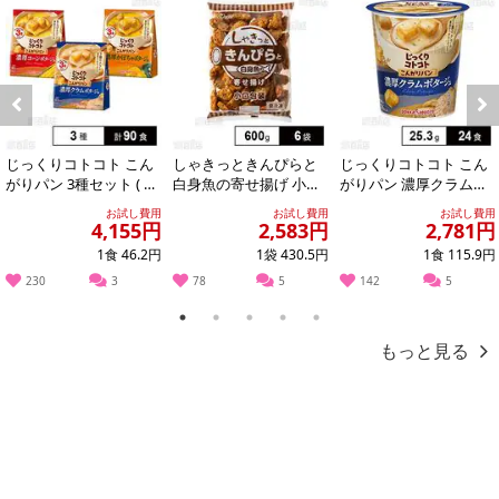
合がございます。
あらかじめご了承いただいた上でお申込みください。なお、本理由
によるお申込み後のキャンセル・返品交換は対応いたしかねます。
【お支払いについて】
※送料はお試し費用に含まれております。
Previous
Next
※お支払い方法は、電話料金合算払い、クレジットカード、dポイン
じっくりコトコト こん
しゃきっときんぴらと
じっくりコトコト こん
トの利用となります。
がりパン 3種セット ( 濃
白身魚の寄せ揚げ 小口
がりパン 濃厚クラムポ
厚コーンポタージュ /
包装 600g
タージュ カップ 25.3g
お試し費用
お試し費用
お試し費用
濃厚か...
4,155円
2,583円
2,781円
1食 46.2円
1袋 430.5円
1食 115.9円
【発送・お届け・商品について】
230
3
78
5
142
5
※お申込み頂きました商品の同梱、お届けの日時指定はいたしかね
ます。
1
2
3
4
5
※会員様のご都合でお受取りいただけない場合、商品の再発送や返
もっと見る
金はいたしかねます。
また、お届け日時のご指定は、お受けできません。宅配業者からの
不在票にてご対応ください。
※発送予定日は前後する場合がございます。また商品によって発送
日が異なります。
※dショッピングサンプル百貨店よりお届けする商品は、ご利用いた