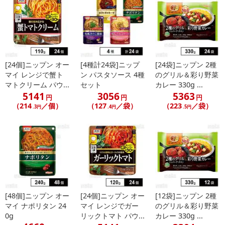
こちらの情報は
2026-07-09 14:13:35.0
での情報となります。
[24個]ニップン オー
[4種計24袋]ニップ
[24袋]ニップン 2種
マイ レンジで蟹ト
ン パスタソース 4種
のグリル＆彩り野菜
マトクリーム パウ...
セット
カレー 330g ...
5141
3056
5363
円
円
円
（214
／個）
（127
／袋）
（223
／袋）
.3円
.4円
.5円
[48個]ニップン オー
[24個]ニップン オー
[12袋]ニップン 2種
マイ ナポリタン 24
マイ レンジでガー
のグリル＆彩り野菜
0g
リックトマト パウ...
カレー 330g ...