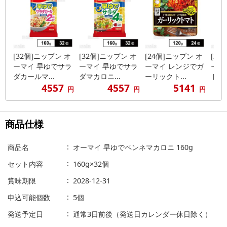
[32個]ニップン オ
[32個]ニップン オ
[24個]ニップン オ
[24
ーマイ 早ゆでサラ
ーマイ 早ゆでサラ
ーマイ レンジでガ
ーマ
ダカールマ...
ダマカロニ...
ーリックト...
トマト
4557
4557
5141
円
円
円
商品仕様
商品名
オーマイ 早ゆでペンネマカロニ 160g
セット内容
160g×32個
賞味期限
2028-12-31
申込可能個数
5個
発送予定日
通常3日前後（発送日カレンダー休日除く）