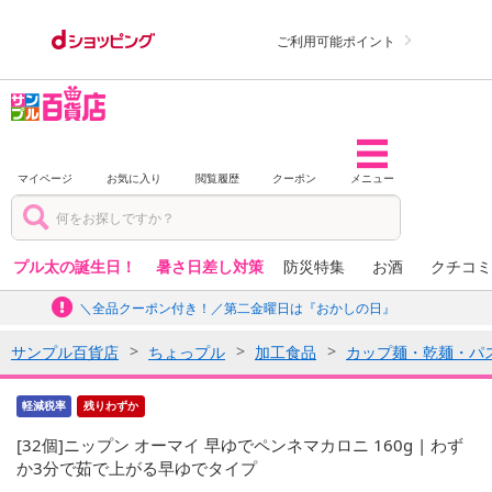
ご利用可能ポイント
マイページ
お気に入り
閲覧履歴
クーポン
メニュー
プル太の誕生日！
暑さ日差し対策
防災特集
お酒
クチコミ
＼全品クーポン付き！／第二金曜日は『おかしの日』
サンプル百貨店
ちょっプル
加工食品
カップ麺・乾麺・パ
軽減税率
残りわずか
[32個]ニップン オーマイ 早ゆでペンネマカロニ 160g | わず
か3分で茹で上がる早ゆでタイプ