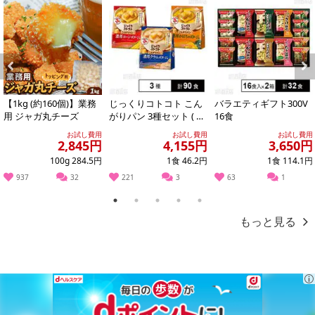
合がございます。
あらかじめご了承いただいた上でお申込みください。なお、本理由
によるお申込み後のキャンセル・返品交換は対応いたしかねます。
【お支払いについて】
※送料はお試し費用に含まれております。
Previous
Next
※お支払い方法は、電話料金合算払い、クレジットカード、dポイン
【1kg (約160個)】業務
じっくりコトコト こん
バラエティギフト300V
トの利用となります。
用 ジャガ丸チーズ
がりパン 3種セット ( 濃
16食
厚コーンポタージュ /
お試し費用
お試し費用
お試し費用
濃厚か...
2,845円
4,155円
3,650円
100g 284.5円
1食 46.2円
1食 114.1円
【発送・お届け・商品について】
937
32
221
3
63
1
※お申込み頂きました商品の同梱、お届けの日時指定はいたしかね
ます。
1
2
3
4
5
※会員様のご都合でお受取りいただけない場合、商品の再発送や返
もっと見る
金はいたしかねます。
また、お届け日時のご指定は、お受けできません。宅配業者からの
不在票にてご対応ください。
※発送予定日は前後する場合がございます。また商品によって発送
日が異なります。
※dショッピングサンプル百貨店よりお届けする商品は、ご利用いた