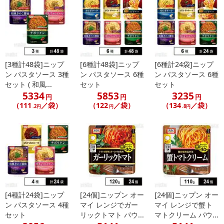
こちらの情報は
2026-07-09 14:13:35.0
での情報となります。
[3種計48袋]ニップ
[6種計48袋]ニップ
[6種計24袋]ニップ
ン パスタソース 3種
ン パスタソース 6種
ン パスタソース 6種
セット ( 和風...
セット
セット
5334
5853
3235
円
円
円
（111
／袋）
（122
／袋）
（134
／袋）
.2円
円
.8円
[4種計24袋]ニップ
[24個]ニップン オー
[24個]ニップン オー
ン パスタソース 4種
マイ レンジでガー
マイ レンジで蟹ト
セット
リックトマト パウ...
マトクリーム パウ...