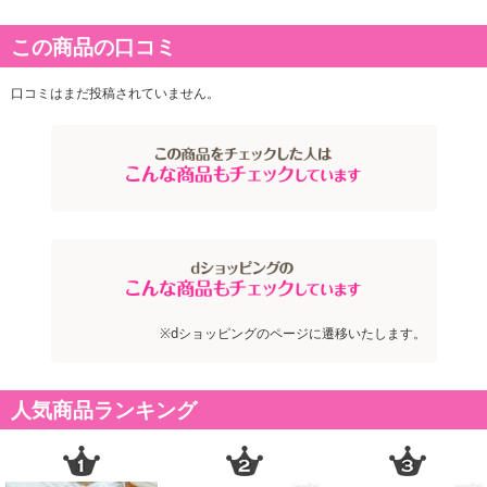
(100gあたり)エネルギー350kcal、たんぱく質12.9g、脂質1.8g、 炭水化物73.1g、 糖質67.7
g、食物繊維5.4g、食塩相当量0g
この商品の口コミ
アレルギー表示:
小麦
口コミはまだ投稿されていません。
注意事項
お申込みの際は 「商品情報」に記載されている「注意事項」を
必ずご確認ください。
【キャンセルについて】
※お申込み後のキャンセルはお受けできません。
記載されている内容を必ずご確認いただき、お届けする商品セット
※dショッピングのページに遷移いたします。
にご納得いただきましたうえでお申し込みください。
※パッケージ変更や商品リニューアル(成分など含む)等により、参考
の掲載画像や画像内のバーコードなど、お届け商品と多少異なる場
人気商品ランキング
合がございます。
また、[新たな加工食品の原料原産地表示制度]の経過措置期間の終
了により、商品詳細内に記載の原産国・原材料の表記が旧表記の場