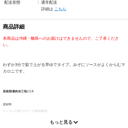
配送形態
通常配送
詳細は
こちら
商品詳細
本商品は沖縄・離島へのお届けはできませんので、ご了承くださ
い。
わずか3分で茹で上がる早ゆでタイプ。みぞにソースがよくからむマ
カロニです。
原産国(最終加工地):
日本
原材料:
デュラム小麦のセモリナ(国内製造)
もっと見る
栄養成分表示: