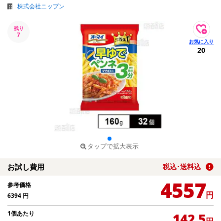
株式会社ニップン
残り
7
20
タップで拡大表示
お試し費用
税込･送料込
4557
参考価格
円
6394
円
1個あたり
142.5
円