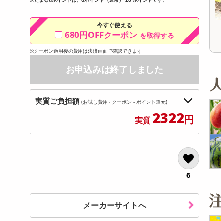
オープン
オープン
参考価格
参考価格
364
157
100gあたり
1包あたり
.2
円
円
今すぐ使える
680円OFFクーポン
を取得する
※クーポン適用後の費用は決済画面で確認できます
お申込みは終了しました
実質ご負担額
(お試し費用 - クーポン - ポイント還元)
2322
円
実質
6
メーカーサイトへ