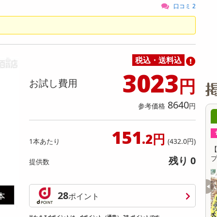
缶詰・瓶詰・ジャム・はちみつ
ミールキット
チョコレート
トクホ
果実酒・梅酒
住居用洗剤
日用品
スポーツサプリメント・ドリンク
チェア・ソファ
財布・小物
パソコン・プリンター・パソコン周辺機器
家具・寝具
口コミ 2
料理の素
ナッツ・ドライフルーツ
栄養ドリンク・エナジードリンク
チューハイ・カクテル
洗剤ギフト
ヘルスケア・衛生用品
健康グッズ
インテリア雑貨
時計
記録メディア・メモリーカード
マタニティ
乾物・海苔・粉物
ゼリー・プリン
お茶・紅茶（茶葉）
ノンアルコール飲料
その他 洗剤
キッチン雑貨・食器・消耗品
アウトドア・イベント用品・DIY・工具
アクセサリー
その他 ベビー・キッズ・マタニティ
スマートフォン・携帯電話・タブレットアクセ
リー
カレー・シチュー
和菓子
コーヒー(豆・インスタント）
ビール・ワイン・お酒ギフト
調理器具・鍋・包丁
その他 インテリア・家具
ファッション雑貨
電池
税込・送料込
電球・蛍光灯・照明
3023
円
お試し費用
AV機器
その他 家電
8640
参考価格
円
0時00分 ～
08月08日10時00分 ～
151
ちょっプル
46
1
3
0
.2円
1本あたり
(432.0円)
アパウダー
【1.2g×8包】国産 レモングラスティ
【
プ
残り 0
提供数
提供数 9893
提供数 500
お試し費用
お試し費用
28
1,820
1,257
ポイント
円
円
※たまるdポイントは、dポイント（通常） 28 ポイントです。