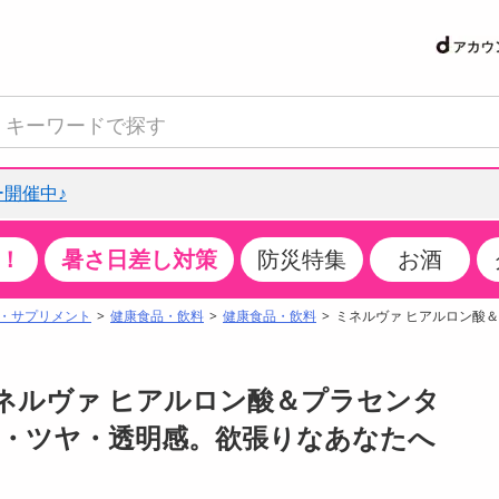
開催中♪
！
暑さ日差し対策
防災特集
お酒
て見る
特設コーナー
食品・調味料
生鮮食品
お菓子
アイス・スイーツ
飲料
お酒
洗剤
キッチン・日用品
健康・ダイエット
医薬品・医薬部外
インテリア・家具
ファッション
家電
ベビー・キッズ・
ペット用品
加工食品
ヘアケア・ボディ
ビューティーケア
特集一覧
・サプリメント
健康食品・飲料
健康食品・飲料
ミネルヴァ ヒアルロン酸＆プ
クチコミで選ばれた人気商品
米・雑穀
肉・肉加工品
スナック菓子
アイスクリーム・シャーベット
水・ミネラルウォーター・炭酸水
ビール・発泡酒・新ジャンル
キッチン・台所用洗剤
掃除用具
健康食品・飲料
第二類医薬品
収納用品
トップス
生活家電
ベビーおむつ・トイレ用品
犬用品
カップ麺・乾麺・パスタ
ヘアケア・スタイリング
スキンケア・基礎化粧品
パン・シリアル・コーンフレーク
魚介類・シーフード・水産加工品
クッキー・クラッカー
ケーキ・スイーツ
お茶・紅茶（ソフトドリンク）
ワイン
洗濯用洗剤・柔軟剤・漂白剤
洗濯用品
ダイエット
指定第二類医薬品
寝具・布団
ボトムス
キッチン家電
授乳グッズ
猫用品
インスタント・レトルト・冷凍食品・惣菜
ボディケア
ベースメイク・メイクアップ・ネイル
 ミネルヴァ ヒアルロン酸＆プラセンタ
サンプリング
チーズ・ヨーグルト・乳製品・卵
フルーツ・果物・果物加工品
キャンディ・ガム・タブレット
お菓子・スイーツギフト
コーヒー（ソフトドリンク）
日本酒・焼酎
バス・お風呂用洗剤
トイレ・バス用品
サプリメント
第三類医薬品
マット・カーペット・クッション
シューズ
冷房・暖房器具・空調
食事グッズ
その他 ペット用品
ナチュラル・オーガニックコスメ
| ハリ・ツヤ・透明感。欲張りなあなたへ
抽選サンプル
調味料・ドレッシング・油
野菜・きのこ
せんべい・米菓
果実・野菜・清涼・乳飲料
洋酒・リキュール
トイレ用洗剤
タオル
美容サプリメント・ドリンク
医薬部外品
テーブル・デスク・カウンター
バッグ
美容・健康家電
ベビー用品・雑貨
香水・アロマ