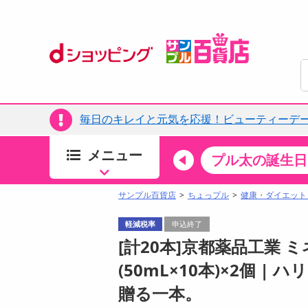
毎日のキレイと元気を応援！ビューティーデー
メニュー
ちょっプルカテゴリ
キッチン・日用品
食品
プル太の誕生日
すべ
食品・調味料
サンプル百貨店
ちょっプル
健康・ダイエット
生鮮食品
軽減税率
申込終了
加工食品
[計20本]京都薬品工業
お菓子
(50mL×10本)×2個 
アイス・スイーツ
贈る一本。
飲料