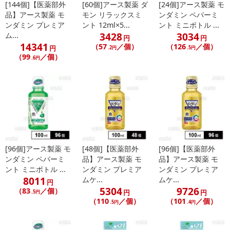
[144個]【医薬部外
[60個]アース製薬 ダ
[24個]アース製薬 モ
こちらの情報は
2026-07-09 14:13:35.0
での情報となります。
品】アース製薬 モ
モン リラックスミ
ンダミン ペパーミ
ンダミン プレミア
ント 12ml×5...
ント ミニボトル ...
3428
3034
ム...
円
円
14341
（57
／個）
（126
／個）
円
.2円
.5円
（99
／個）
.6円
[96個]アース製薬 モ
[48個]【医薬部外
[96個]【医薬部外
ンダミン ペパーミ
品】アース製薬 モ
品】アース製薬 モ
ント ミニボトル ...
ンダミン プレミア
ンダミン プレミア
8011
ムケ...
ムケ...
円
5304
9726
（83
／個）
円
円
.5円
（110
／個）
（101
／個）
.5円
.4円