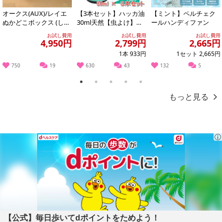
あらかじめご了承いただいた上でお申込みください。なお、本理由
オークス(AUX)/レイエ
【3本セット】ハッカ油
【ミント】ペルチェク
によるお申込み後のキャンセル・返品交換は対応いたしかねます。
ぬかどこボックス (しゃ
30ml天然【虫よけ】
ールハンディファン
もじ付き) ※日本製/LE
【消臭対策】【アロマ
お試し費用
お試し費用
お試し費用
【お支払いについて】
S...
に】【バスタイム...
4,950円
2,799円
2,665円
※送料はお試し費用に含まれております。
1本 933円
1セット 2,665円
※お支払い方法は、電話料金合算払い、クレジットカード、dポイン
750
19
630
43
132
5
トの利用となります。
1
2
3
4
5
もっと見る
【発送・お届け・商品について】
※お申込み頂きました商品の同梱、お届けの日時指定はいたしかね
ます。
※会員様のご都合でお受取りいただけない場合、商品の再発送や返
金はいたしかねます。
また、お届け日時のご指定は、お受けできません。宅配業者からの
不在票にてご対応ください。
※発送予定日は前後する場合がございます。また商品によって発送
日が異なります。
※dショッピングサンプル百貨店よりお届けする商品は、ご利用いた
【公式】毎日歩いてdポイントをためよう！
だいた後のご感想をいただくことを目的としており、転売等は固く