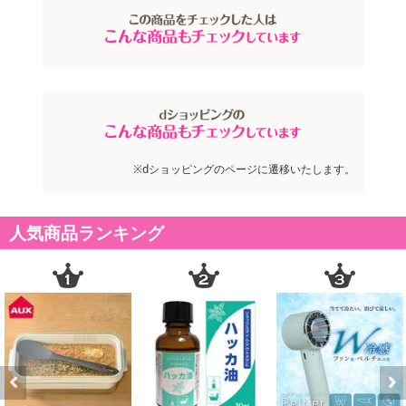
注意事項
お申込みの際は 「商品情報」に記載されている「注意事項」を
必ずご確認ください。
※dショッピングのページに遷移いたします。
【キャンセルについて】
※お申込み後のキャンセルはお受けできません。
人気商品ランキング
記載されている内容を必ずご確認いただき、お届けする商品セット
にご納得いただきましたうえでお申し込みください。
※パッケージ変更や商品リニューアル(成分など含む)等により、参考
の掲載画像や画像内のバーコードなど、お届け商品と多少異なる場
合がございます。
また、[新たな加工食品の原料原産地表示制度]の経過措置期間の終
了により、商品詳細内に記載の原産国・原材料の表記が旧表記の場
合がございます。
Previous
Next