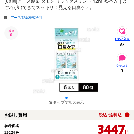
[80個]アース製薬 ダモン リラックスミント 12ml×5本入 | よ
ごれが出てきてスッキリ！見える口臭ケア。
アース製薬株式会社
残り
0
37
3
タップで拡大表示
お試し費用
税込･送料込
3447
参考価格
円
26224
円