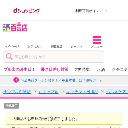
ご利用可能ポイント
マイページ
お気に入り
閲覧履歴
クーポン
メニュー
プル太の誕生日！
暑さ日差し対策
防災特集
お酒
クチコミ
＼全商品クーポン付き！／毎週木曜日は『激得デー』
サンプル百貨店
ちょっプル
キッチン・日用品
ヘルスケア
申込終了
この商品のお申込み受付は終了しました。