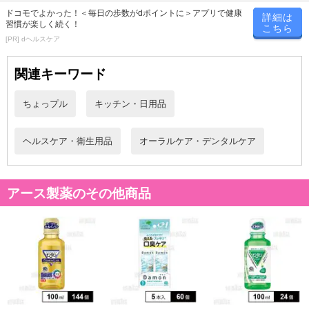
禁じます。
ドコモでよかった！＜毎日の歩数がdポイントに＞アプリで健康
詳細は
習慣が楽しく続く！
転売等、目的以外での利用が確認された場合は、サービス利用を停
こちら
[PR] dヘルスケア
止させていただきます。
関連キーワード
発送日カレンダー
ちょっプル
キッチン・日用品
ヘルスケア・衛生用品
オーラルケア・デンタルケア
アース製薬のその他商品
休業日
■
その他共通および商品カテゴリー別注意事項（※必ずご確認くだ
さい）