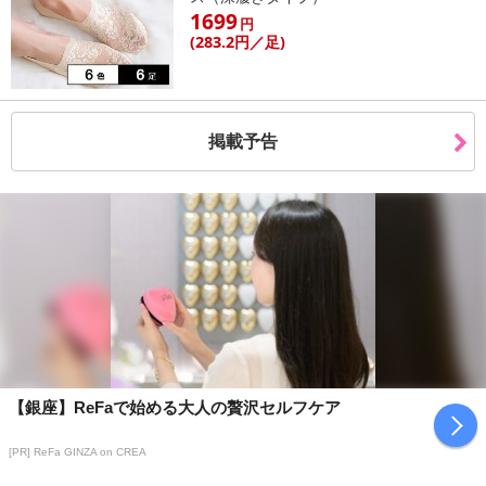
1699
円
(283
.2円
／足)
掲載予告
【銀座】ReFaで始める大人の贅沢セルフケア
[PR] ReFa GINZA on CREA