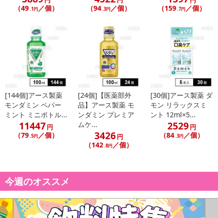
円
円
円
（49
／個）
（94
／個）
（159
／個）
.1円
.3円
.7円
[144個]アース製薬
[24個]【医薬部外
[30個]アース製薬 ダ
モンダミン ペパー
品】アース製薬 モ
モン リラックスミ
ミント ミニボトル...
ンダミン プレミア
ント 12ml×5...
11447
2529
ムケ...
円
円
3426
（79
／個）
（84
／個）
円
.5円
.3円
（142
／個）
.8円
今週のオススメ