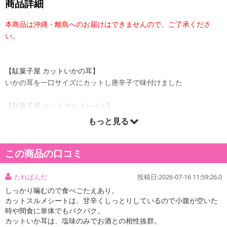
商品詳細
本商品は沖縄・離島へのお届けはできませんので、ご了承くださ
い。
【駄菓子屋 カットいかの耳】
いかの耳を一口サイズにカットし唐辛子で味付けました
【駄菓子屋 カットスルメシート】
いかを砂糖等で調味し一口サイズにカットしました
もっと見る
この商品の口コミ
【駄菓子屋 カットいかの耳】
たれぱんだ
投稿日:2026-07-16 11:59:26.0
しっかり噛むので食べごたえあり。
カットスルメシートは、甘辛くしっとりしているので小腹が空いた
時や間食に単体でもパクパク。
カットいか耳は、塩味のみでお酒との相性抜群。