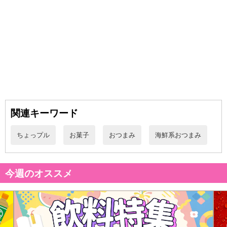
【発送・お届け・商品について】
※お申込み頂きました商品の同梱、お届けの日時指定はいたしかね
ます。
※会員様のご都合でお受取りいただけない場合、商品の再発送や返
金はいたしかねます。
また、お届け日時のご指定は、お受けできません。宅配業者からの
不在票にてご対応ください。
※発送予定日は前後する場合がございます。また商品によって発送
日が異なります。
※dショッピングサンプル百貨店よりお届けする商品は、ご利用いた
関連キーワード
だいた後のご感想をいただくことを目的としており、転売等は固く
禁じます。
ちょっプル
お菓子
おつまみ
海鮮系おつまみ
転売等、目的以外での利用が確認された場合は、サービス利用を停
止させていただきます。
今週のオススメ
発送日カレンダー