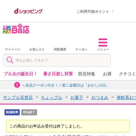
ご利用可能ポイント
マイページ
お気に入り
閲覧履歴
クーポン
メニュー
プル太の誕生日！
暑さ日差し対策
防災特集
お酒
クチコミ
＼全品クーポン付き！／第二金曜日は『おかしの日』
サンプル百貨店
ちょっプル
お菓子
おつまみ
海鮮系お
軽減税率
申込終了
この商品のお申込み受付は終了しました。