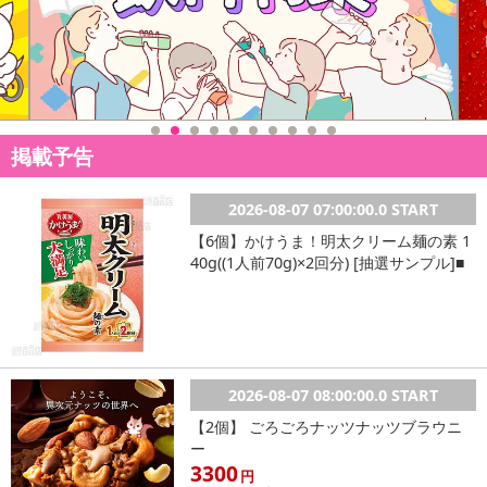
休業日
掲載予告
■
その他共通および商品カテゴリー別注意事項（※必ずご確認くだ
2026-08-07 07:00:00.0 START
さい）
【6個】かけうま！明太クリーム麺の素 1
40g((1人前70g)×2回分) [抽選サンプル]■
こちらの情報は
2026-07-09 14:13:35.0
での情報となります。
2026-08-07 08:00:00.0 START
【2個】 ごろごろナッツナッツブラウニ
ー
3300
円