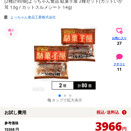
[2種計80個]よっちゃん食品 駄菓子屋 2種セット(カットいか
耳 13g / カットスルメシート 14g)
よっちゃん食品工業株式会社
残り
0
27
11
タップで拡大表示
お試し費用
税込･送料込
3966
参考価格
円
10368
円