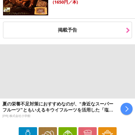
(1650
円
／本)
掲載予告
夏の栄養不足対策におすすめなのが、“身近なスーパー
フルーツ”ともいえるキウイフルーツを活用した「塩キ
ウイ」
[PR] 株式会社小学館