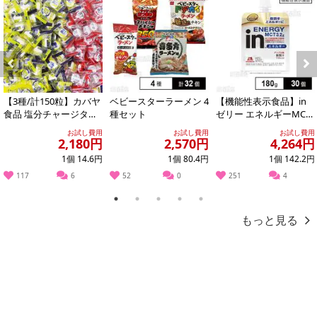
【キャンセルについて】
※お申込み後のキャンセルはお受けできません。
記載されている内容を必ずご確認いただき、お届けする商品セット
にご納得いただきましたうえでお申し込みください。
※パッケージ変更や商品リニューアル(成分など含む)等により、参考
Previous
Next
の掲載画像や画像内のバーコードなど、お届け商品と多少異なる場
【3種/計150粒】カバヤ
ベビースターラーメン 4
【機能性表示食品】in
合がございます。
食品 塩分チャージタブ
種セット
ゼリー エネルギーMCT
また、[新たな加工食品の原料原産地表示制度]の経過措置期間の終
レッツ（塩レモン味・
180g
お試し費用
お試し費用
お試し費用
スポーツドリ...
了により、商品詳細内に記載の原産国・原材料の表記が旧表記の場
2,180円
2,570円
4,264円
合がございます。
1個 14.6円
1個 80.4円
1個 142.2円
あらかじめご了承いただいた上でお申込みください。なお、本理由
117
6
52
0
251
4
によるお申込み後のキャンセル・返品交換は対応いたしかねます。
1
2
3
4
5
もっと見る
【お支払いについて】
※送料はお試し費用に含まれております。
※お支払い方法は、電話料金合算払い、クレジットカード、dポイン
トの利用となります。