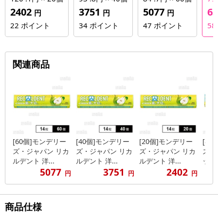
2402
3751
5077
6
円
円
円
22
ポイント
34
ポイント
47
ポイント
58
関連商品
[60個]モンデリー
[40個]モンデリー
[20個]モンデリー
[8
ズ・ジャパン リカ
ズ・ジャパン リカ
ズ・ジャパン リカ
ズジ
ルデント 洋...
ルデント 洋...
ルデント 洋...
ッツX
5077
3751
2402
円
円
円
商品仕様