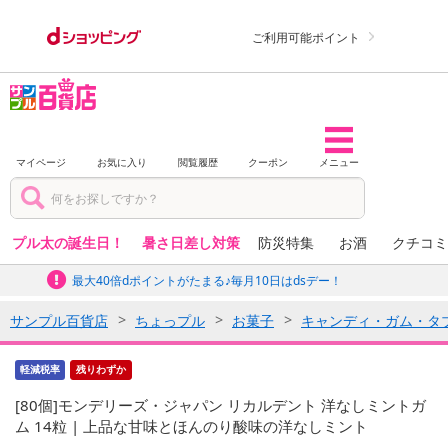
ご利用可能ポイント
マイページ
お気に入り
閲覧履歴
クーポン
メニュー
プル太の誕生日！
暑さ日差し対策
防災特集
お酒
クチコミ
最大40倍dポイントがたまる♪毎月10日はdsデー！
サンプル百貨店
ちょっプル
お菓子
キャンディ・ガム・タ
軽減税率
残りわずか
[80個]モンデリーズ・ジャパン リカルデント 洋なしミントガ
ム 14粒 | 上品な甘味とほんのり酸味の洋なしミント