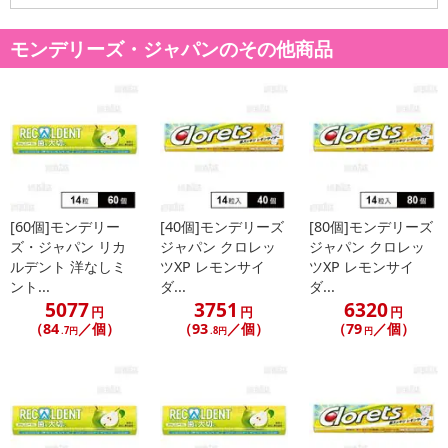
モンデリーズ・ジャパンのその他商品
[60個]モンデリー
[40個]モンデリーズ
[80個]モンデリーズ
ズ・ジャパン リカ
ジャパン クロレッ
ジャパン クロレッ
ルデント 洋なしミ
ツXP レモンサイ
ツXP レモンサイ
ント...
ダ...
ダ...
5077
3751
6320
円
円
円
（84
／個）
（93
／個）
（79
／個）
.7円
.8円
円