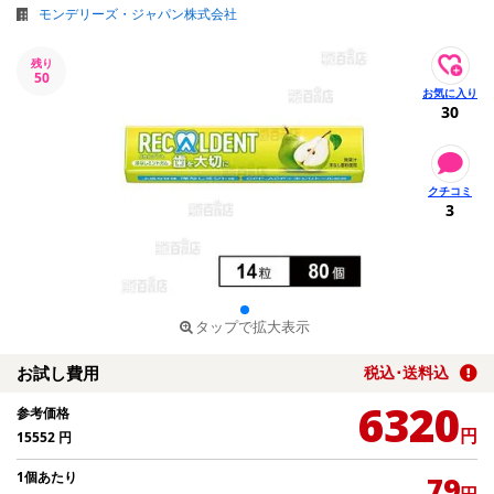
モンデリーズ・ジャパン株式会社
残り
50
30
3
タップで拡大表示
お試し費用
税込･送料込
6320
参考価格
円
15552
円
1個あたり
79
円