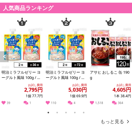
トの利用となります。
人気商品ランキング
【発送・お届け・商品について】
※お申込み頂きました商品の同梱、お届けの日時指定はいたしかね
ます。
※会員様のご都合でお受取りいただけない場合、商品の再発送や返
金はいたしかねます。
また、お届け日時のご指定は、お受けできません。宅配業者からの
不在票にてご対応ください。
※発送予定日は前後する場合がございます。また商品によって発送
Previous
Next
日が異なります。
明治ミラフルゼリー ヨ
明治ミラフルゼリー ヨ
アサヒ おしるこ 缶 190
※dショッピングサンプル百貨店よりお届けする商品は、ご利用いた
ーグルト風味 100g / り
ーグルト風味 100g / り
g
だいた後のご感想をいただくことを目的としており、転売等は固く
んごヨーグルト風味 10
んごヨーグルト風味 10
お試し費用
お試し費用
お試し費用
0g
0g
禁じます。
2,795円
5,030円
4,605円
転売等、目的以外での利用が確認された場合は、サービス利用を停
1個 77.7円
1個 69.9円
1本 38.4円
止させていただきます。
39
1
110
4
1,518
364
1
2
3
4
5
発送日カレンダー
もっと見る