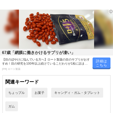
休業日
67歳「網膜に働きかけるサプリが凄い」
■
その他共通および商品カテゴリー別注意事項（※必ずご確認くだ
【目のぼやけに悩んでいる方へ】ロート製薬の目のサプリがおす
詳細は
さい）
すめ！目の研究を100年以上続けているこだわりが1粒に詰まっ
こちら
ています！
[PR] ロート製薬
こちらの情報は
2026-07-09 14:13:35.0
での情報となります。
関連キーワード
ちょっプル
お菓子
キャンディ・ガム・タブレット
ガム