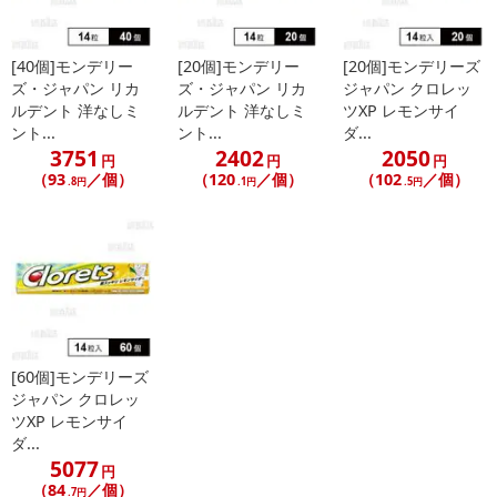
[40個]モンデリー
[20個]モンデリー
[20個]モンデリーズ
ズ・ジャパン リカ
ズ・ジャパン リカ
ジャパン クロレッ
ルデント 洋なしミ
ルデント 洋なしミ
ツXP レモンサイ
ント...
ント...
ダ...
3751
2402
2050
円
円
円
（93
／個）
（120
／個）
（102
／個）
.8円
.1円
.5円
[60個]モンデリーズ
ジャパン クロレッ
ツXP レモンサイ
ダ...
5077
円
（84
／個）
.7円