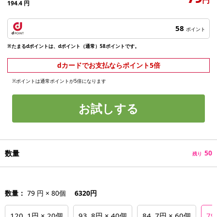
194.4
円
58
ポイント
※たまるdポイントは、dポイント（通常）58ポイントです。
dカードでお支払ならポイント5倍
※ポイントは通常ポイントが5倍になります
お試しする
数量
50
残り
数量：
79 円 × 80個
6320円
120 .1円 × 20個
93 .8円 × 40個
84 .7円 × 60個
79