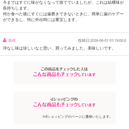
今まではすぐに味がなくなって捨てていましたが、これは結構味が
お申込みの際は 「商品情報」に記載されている「注意事項」を
長持ちします。
必ずご確認ください。
何か食べた後にすぐには歯磨きできないときに、簡単に歯のケアー
ができるし、特に外出時には重宝します。
【キャンセルについて】
※お申込み後のキャンセルはお受けできません。
記載されている内容を必ずご確認いただき、お届けする商品セット
葛根
投稿日:2026-06-01 01:19:00.0
にご納得いただきましたうえでお申し込みください。
洋なし味は珍しいなと思い、買ってみました。美味しいです。
※パッケージ変更や商品リニューアル(成分など含む)等により、参考
の掲載画像や画像内のバーコードなど、お届け商品と多少異なる場
合がございます。
また、[新たな加工食品の原料原産地表示制度]の経過措置期間の終
了により、商品詳細内に記載の原産国・原材料の表記が旧表記の場
合がございます。
あらかじめご了承いただいた上でお申込みください。なお、本理由
によるお申込み後のキャンセル・返品交換は対応いたしかねます。
【お支払いについて】
※送料はお試し費用に含まれております。
※dショッピングのページに遷移いたします。
※お支払い方法は、電話料金合算払い、クレジットカード、dポイン