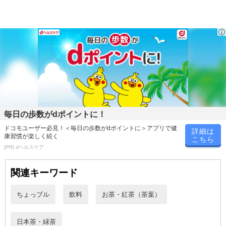
休業日
毎日の歩数がdポイントに！
■
その他共通および商品カテゴリー別注意事項（※必ずご確認くだ
ドコモユーザー必見！＜毎日の歩数がdポイントに＞アプリで健
詳細は
康習慣が楽しく続く
さい）
こちら
[PR] dヘルスケア
こちらの情報は
2026-07-09 14:13:35.0
での情報となります。
関連キーワード
ちょっプル
飲料
お茶・紅茶（茶葉）
日本茶・緑茶