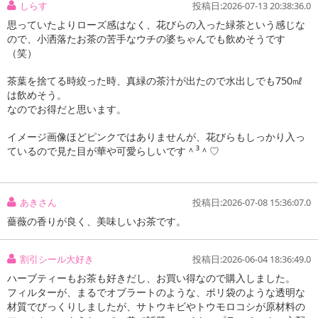
しらす
投稿日:2026-07-13 20:38:36.0
思っていたよりローズ感はなく、花びらの入った緑茶という感じな
ので、小洒落たお茶の苦手なウチの婆ちゃんでも飲めそうです
（笑）
茶葉を捨てる時絞った時、真緑の茶汁が出たので水出しでも750㎖
は飲めそう。
なのでお得だと思います。
イメージ画像ほどピンクではありませんが、花びらもしっかり入っ
ているので見た目が華や可愛らしいです＾³＾♡
あきさん
投稿日:2026-07-08 15:36:07.0
薔薇の香りが良く、美味しいお茶です。
割引シール大好き
投稿日:2026-06-04 18:36:49.0
ハーブティーもお茶も好きだし、お買い得なので購入しました。
フィルターが、まるでオブラートのような、ポリ袋のような透明な
注意事項
材質でびっくりしましたが、サトウキビやトウモロコシが原材料の