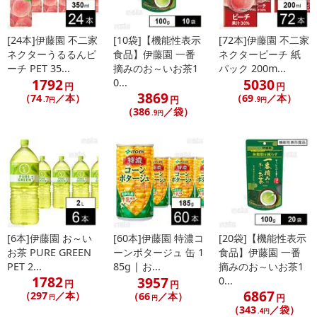
[24本]伊藤園 不二家
[10袋]【機能性表示
[72本]伊藤園 不二家
ネクターうるるんピ
食品】伊藤園 一番
ネクターピーチ 紙
ーチ PET 35...
摘みのお～いお茶1
パック 200m...
1792
5030
0...
円
円
3869
（74
／本）
（69
／本）
円
.7円
.9円
（386
／袋）
.9円
[6本]伊藤園 お～い
[60本]伊藤園 特濃コ
[20袋]【機能性表示
お茶 PURE GREEN
ーンポタージュ 缶 1
食品】伊藤園 一番
PET 2...
85g | お...
摘みのお～いお茶1
1782
3957
0...
円
円
6867
（297
／本）
（66
／本）
円
円
円
（343
／袋）
.4円