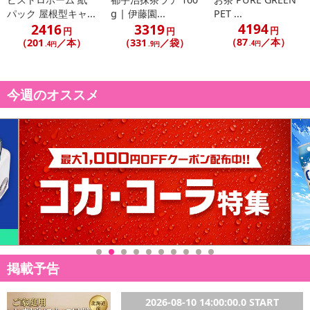
パック 屋根型キャ...
g | 伊藤園...
PET ...
4194
2416
3319
円
円
円
（87
／本）
（201
／本）
（331
／袋）
.4円
.4円
.9円
今週のオススメ
掲載予告
2026-08-10 14:00:00.0 START