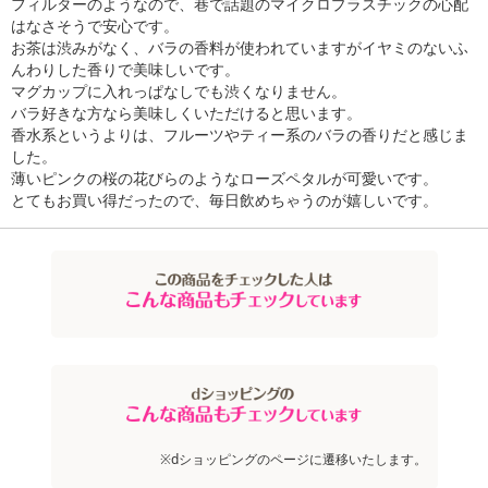
フィルターのようなので、巷で話題のマイクロプラスチックの心配
お申込みの際は 「商品情報」に記載されている「注意事項」を
はなさそうで安心です。
必ずご確認ください。
お茶は渋みがなく、バラの香料が使われていますがイヤミのないふ
んわりした香りで美味しいです。
【キャンセルについて】
マグカップに入れっぱなしでも渋くなりません。
バラ好きな方なら美味しくいただけると思います。
※お申込み後のキャンセルはお受けできません。
香水系というよりは、フルーツやティー系のバラの香りだと感じま
記載されている内容を必ずご確認いただき、お届けする商品セット
した。
にご納得いただきましたうえでお申し込みください。
薄いピンクの桜の花びらのようなローズペタルが可愛いです。
※パッケージ変更や商品リニューアル(成分など含む)等により、参考
とてもお買い得だったので、毎日飲めちゃうのが嬉しいです。
の掲載画像や画像内のバーコードなど、お届け商品と多少異なる場
合がございます。
また、[新たな加工食品の原料原産地表示制度]の経過措置期間の終
了により、商品詳細内に記載の原産国・原材料の表記が旧表記の場
合がございます。
あらかじめご了承いただいた上でお申込みください。なお、本理由
によるお申込み後のキャンセル・返品交換は対応いたしかねます。
【お支払いについて】
※送料はお試し費用に含まれております。
※dショッピングのページに遷移いたします。
※お支払い方法は、電話料金合算払い、クレジットカード、dポイン