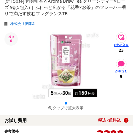
[計150杯]伊藤園 香るAroma Brew Tea グリーンティー×ロー
ズ 9g(5包入) | ふわっと広がる「花香×お茶」のフレーバー香
りで満たす飲むフレグランスTB
株式会社伊藤園
残り
0
23
5
タップで拡大表示
お試し費用
税込･送料込
参考価格