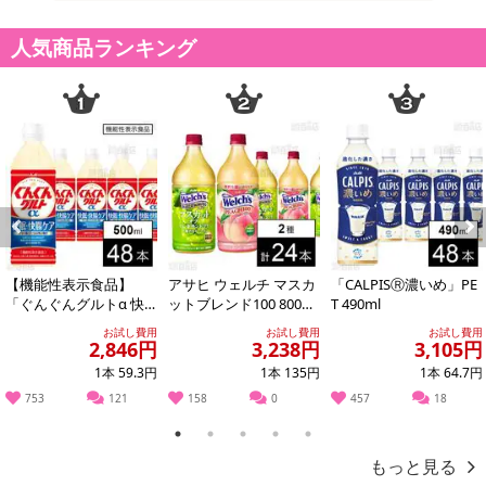
トの利用となります。
人気商品ランキング
【発送・お届け・商品について】
※お申込み頂きました商品の同梱、お届けの日時指定はいたしかね
ます。
※会員様のご都合でお受取りいただけない場合、商品の再発送や返
金はいたしかねます。
また、お届け日時のご指定は、お受けできません。宅配業者からの
不在票にてご対応ください。
※発送予定日は前後する場合がございます。また商品によって発送
Previous
Next
日が異なります。
【機能性表示食品】
アサヒ ウェルチ マスカ
「CALPISⓇ濃いめ」PE
※dショッピングサンプル百貨店よりお届けする商品は、ご利用いた
「ぐんぐんグルトα 快
ットブレンド100 800g /
T 490ml
眠・快腸ケア」PET 500
Welch’sピーチ1...
だいた後のご感想をいただくことを目的としており、転売等は固く
お試し費用
お試し費用
お試し費用
ml
2,846円
3,238円
3,105円
禁じます。
1本 59.3円
1本 135円
1本 64.7円
転売等、目的以外での利用が確認された場合は、サービス利用を停
止させていただきます。
753
121
158
0
457
18
1
2
3
4
5
発送日カレンダー
もっと見る