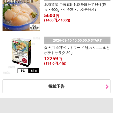
北海道産 ご家庭用お刺身ほたて貝柱(袋
入・400g・生冷凍・ホタテ貝柱)
5600
円
(1400
円
／100g)
2026-08-10 15:00:00.0 START
愛犬用 冷凍ペットフード 鮭のムニエルと
ポテトサラダ 80g
12259
円
(191
.6円
／個)
掲載予告