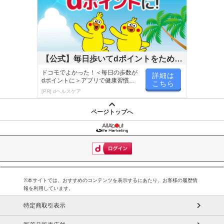
【公式】毎日歩いてdポイントをためよ
う！
ドコモでよかった！＜毎日の歩数が
詳細は
dポイントに＞アプリで健康習慣が
こちら
楽しく続く！
[PR] dヘルスケア
ページトップへ
※本サイトでは、おすすめのコンテンツを表示するにあたり、お客様の履歴情
報を利用しています。
特定商取引表示