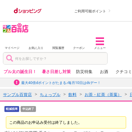
ご利用可能ポイント
マイページ
お気に入り
閲覧履歴
クーポン
メニュー
プル太の誕生日！
暑さ日差し対策
防災特集
お酒
クチコミ
最大40倍dポイントがたまる♪毎月10日はdsデー！
サンプル百貨店
ちょっプル
飲料
お茶・紅茶（茶葉）
軽減税率
申込終了
この商品のお申込み受付は終了しました。