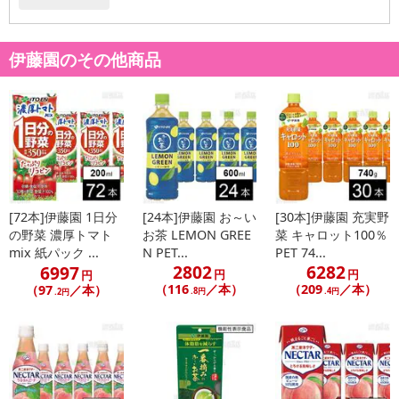
伊藤園のその他商品
[72本]伊藤園 1日分
[24本]伊藤園 お～い
[30本]伊藤園 充実野
の野菜 濃厚トマト
お茶 LEMON GREE
菜 キャロット100％
mix 紙パック ...
N PET...
PET 74...
2802
6282
6997
円
円
円
（116
／本）
（209
／本）
（97
／本）
.8円
.4円
.2円