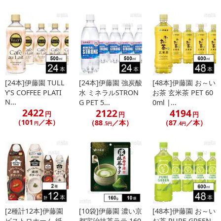
[24本]伊藤園 TULL
[24本]伊藤園 強炭酸
[48本]伊藤園 お～い
Y’S COFFEE PLATI
水 ミネラルSTRON
お茶 玄米茶 PET 60
N...
G PET 5...
0ml |...
2422
2122
4194
円
円
円
（101
／本）
（88
／本）
（87
／本）
円
.5円
.4円
[2種計12本]伊藤園
[10袋]伊藤園 濃い京
[48本]伊藤園 お～い
ビストロホーム 紙
都宇治抹茶ラテ 160
お茶 PURE GREEN