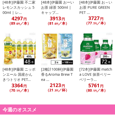
[48本]伊藤園 不二家
[48本]伊藤園 おーい
[48本]伊藤園 お～い
レモンスカッシュ 5
お茶 緑茶 500ml |
お茶 PURE GREEN
00ml | レ...
キャップ...
PET ...
3727
4297
3913
円
円
円
（77
／本）
（89
／本）
（81
／本）
.7円
.6円
.6円
[48本]伊藤園 ニッポ
[2種計100杯]伊藤園
[72本]伊藤園 match
ンエール 国産かん
香るAroma Brew T
a LOVE 抹茶ベリー
きつトリオ PET...
ea ...
ベリーラ...
2123
3364
5761
円
円
円
（21
／杯）
（70
／本）
（80
／本）
.3円
.1円
.1円
今週のオススメ