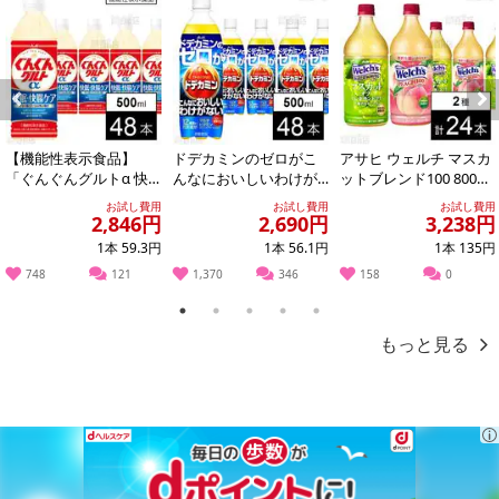
※お申込み頂きました商品の同梱、お届けの日時指定はいたしかね
ます。
※会員様のご都合でお受取りいただけない場合、商品の再発送や返
金はいたしかねます。
また、お届け日時のご指定は、お受けできません。宅配業者からの
Previous
Next
不在票にてご対応ください。
【機能性表示食品】
ドデカミンのゼロがこ
アサヒ ウェルチ マスカ
※発送予定日は前後する場合がございます。また商品によって発送
「ぐんぐんグルトα 快
んなにおいしいわけが
ットブレンド100 800g /
眠・快腸ケア」PET 500
ない PET 500ml
Welch’sピーチ1...
日が異なります。
お試し費用
お試し費用
お試し費用
ml
2,846円
2,690円
3,238円
※dショッピングサンプル百貨店よりお届けする商品は、ご利用いた
1本 59.3円
1本 56.1円
1本 135円
だいた後のご感想をいただくことを目的としており、転売等は固く
748
121
1,370
346
158
0
禁じます。
転売等、目的以外での利用が確認された場合は、サービス利用を停
1
2
3
4
5
止させていただきます。
もっと見る
発送日カレンダー