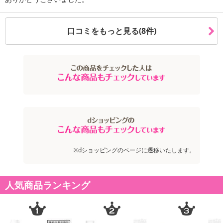
【キャンセルについて】
※お申込み後のキャンセルはお受けできません。
口コミをもっと見る(8件)
記載されている内容を必ずご確認いただき、お届けする商品セット
にご納得いただきましたうえでお申し込みください。
※パッケージ変更や商品リニューアル(成分など含む)等により、参考
の掲載画像や画像内のバーコードなど、お届け商品と多少異なる場
合がございます。
また、[新たな加工食品の原料原産地表示制度]の経過措置期間の終
了により、商品詳細内に記載の原産国・原材料の表記が旧表記の場
合がございます。
あらかじめご了承いただいた上でお申込みください。なお、本理由
によるお申込み後のキャンセル・返品交換は対応いたしかねます。
※dショッピングのページに遷移いたします。
【お支払いについて】
※送料はお試し費用に含まれております。
人気商品ランキング
※お支払い方法は、電話料金合算払い、クレジットカード、dポイン
トの利用となります。
【発送・お届け・商品について】