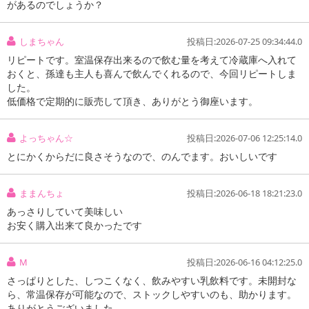
があるのでしょうか？
しまちゃん
投稿日:2026-07-25 09:34:44.0
リピートです。室温保存出来るので飲む量を考えて冷蔵庫へ入れて
おくと、孫達も主人も喜んで飲んでくれるので、今回リピートしま
した。
低価格で定期的に販売して頂き、ありがとう御座います。
よっちゃん☆
投稿日:2026-07-06 12:25:14.0
とにかくからだに良さそうなので、のんでます。おいしいです
ままんちょ
投稿日:2026-06-18 18:21:23.0
あっさりしていて美味しい
お安く購入出来て良かったです
注意事項
M
投稿日:2026-06-16 04:12:25.0
さっぱりとした、しつこくなく、飲みやすい乳飲料です。未開封な
お申込みの際は 「商品情報」に記載されている「注意事項」を
ら、常温保存が可能なので、ストックしやすいのも、助かります。
必ずご確認ください。
ありがとうございました。