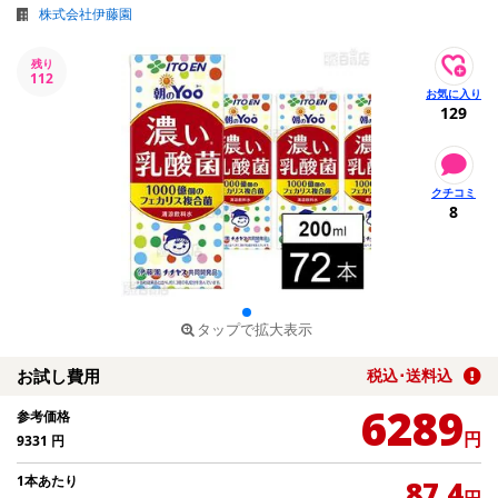
株式会社伊藤園
残り
112
129
8
タップで拡大表示
お試し費用
税込･送料込
6289
参考価格
円
9331
円
1本あたり
87.4
円