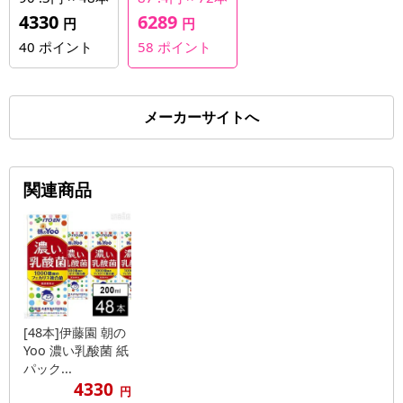
4330
6289
円
円
40
ポイント
58
ポイント
メーカーサイトへ
関連商品
[48本]伊藤園 朝の
Yoo 濃い乳酸菌 紙
パック...
4330
円