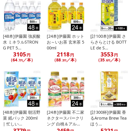
[48本]伊藤園 強炭酸
[24本]伊藤園 ホット
[計100本]伊藤園 さ
水 ミネラルSTRON
お～いお茶 玄米茶 5
らさらとける BOTT
G PET 5...
00ml
LE de S...
3105
2118
3553
円
円
円
（64
／本）
（88
／本）
（35
／本）
.7円
.3円
.6円
[48本]伊藤園 朝活野
[24本]伊藤園 不二家
[計300杯]伊藤園 香
菜 紙パック 200ml
ネクタースパークリ
るAroma Brew Tea
| 忙しい...
ング 白桃＆アル...
ほう...
3779
2459
5221