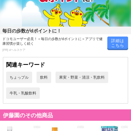
毎日の歩数がdポイントに！
休業日
ドコモユーザー必見！＜毎日の歩数がdポイントに＞アプリで健
詳細は
康習慣が楽しく続く
こちら
[PR] dヘルスケア
■
その他共通および商品カテゴリー別注意事項（※必ずご確認くだ
さい）
関連キーワード
こちらの情報は
2026-07-09 14:13:35.0
での情報となります。
ちょっプル
飲料
果実・野菜・清涼・乳飲料
牛乳・乳酸飲料
伊藤園のその他商品