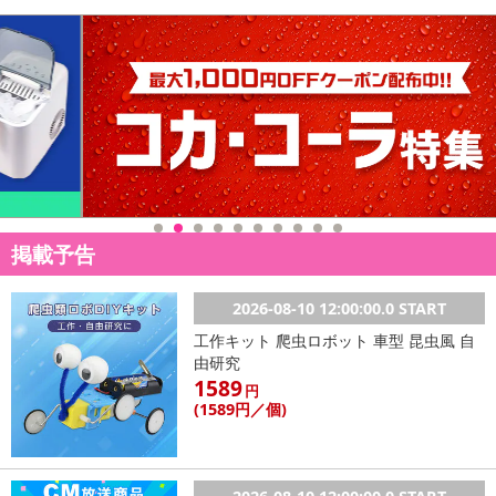
掲載予告
2026-08-10 12:00:00.0 START
工作キット 爬虫ロボット 車型 昆虫風 自
由研究
1589
円
(1589
円
／個)