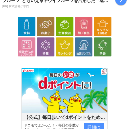
フルーツ”ともいえるキウイフルーツを活用した「塩キ
ウイ」
[PR] 株式会社小学館
【公式】毎日歩いてdポイントをためよ
う！
ドコモでよかった！＜毎日の歩数が
詳細は