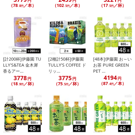
円
円
円
（78
／本）
（102
／本）
（17
／杯）
.8円
.5円
.5円
[計200杯]伊藤園 TU
[2種計50杯]伊藤園
[48本]伊藤園 お～い
LLY'S&TEA 金木犀
TULLY’S COFFEE ド
お茶 PURE GREEN
香るアー...
リッ...
PET ...
4194
3778
3775
円
円
円
（87
／本）
（18
／杯）
（75
／杯）
.4円
.9円
.5円