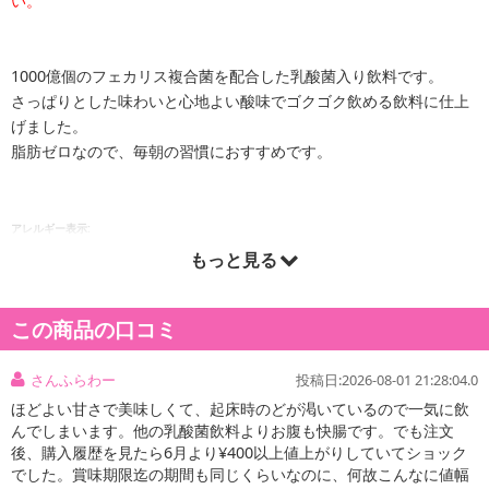
い。
1000億個のフェカリス複合菌を配合した乳酸菌入り飲料です。
さっぱりとした味わいと心地よい酸味でゴクゴク飲める飲料に仕上
げました。
脂肪ゼロなので、毎朝の習慣におすすめです。
アレルギー表示:
乳・大豆
もっと見る
注意事項:
・実際にお届けする商品とパッケージ等が異なる場合がございますので、あらかじめご了承く
この商品の口コミ
ださい。
さんふらわー
投稿日:2026-08-01 21:28:04.0
ほどよい甘さで美味しくて、起床時のどが渇いているので一気に飲
んでしまいます。他の乳酸菌飲料よりお腹も快腸です。でも注文
後、購入履歴を見たら6月より¥400以上値上がりしていてショック
でした。賞味期限迄の期間も同じくらいなのに、何故こんなに値幅