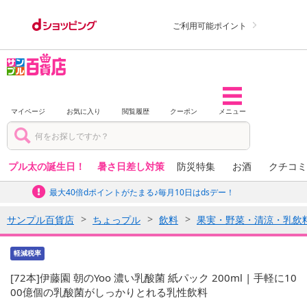
ご利用可能ポイント
マイページ
お気に入り
閲覧履歴
クーポン
メニュー
プル太の誕生日！
暑さ日差し対策
防災特集
お酒
クチコミ
最大40倍dポイントがたまる♪毎月10日はdsデー！
サンプル百貨店
ちょっプル
飲料
果実・野菜・清涼・乳飲
軽減税率
[72本]伊藤園 朝のYoo 濃い乳酸菌 紙パック 200ml | 手軽に10
00億個の乳酸菌がしっかりとれる乳性飲料