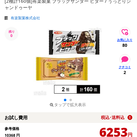
[2種計160個]有楽製菓 ブラックサンダー ビター / うっとりジ
ャンドゥーヤ
有楽製菓株式会社
残り
0
80
2
タップで拡大表示
お試し費用
税込･送料込
6253
参考価格
円
10368
円