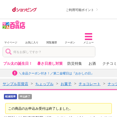
ご利用可能ポイント
マイページ
お気に入り
閲覧履歴
クーポン
メニュー
プル太の誕生日！
暑さ日差し対策
防災特集
お酒
クチコミ
＼全品クーポン付き！／第二金曜日は『おかしの日』
サンプル百貨店
ちょっプル
お菓子
チョコレート
ナッ
軽減税率
申込終了
この商品のお申込み受付は終了しました。