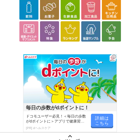
こちらの情報は
2026-07-09 14:13:35.0
での情報となります。
毎日の歩数がdポイントに！
ドコモユーザー必見！＜毎日の歩数
詳細は
がdポイントに＞アプリで健康習慣
こちら
が楽しく続く
[PR] dヘルスケア