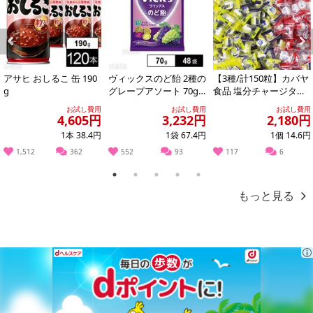
原産国(最終加工地):
日本
原材料:
油脂加工食品(砂糖、植物油脂、脱脂粉乳、乳糖)(国内製造)、準チョコレート(砂糖、植物油脂、
Previous
Next
全粉乳、脱脂粉乳、ココアパウダー、カカオマス、乳糖、食塩)、小麦粉、ココアクッキー、ヘ
アサヒ おしるこ 缶 190
ヴィックスのど飴 2種の
【3種/計150粒】カバヤ
ーゼルナッツペースト、フィアンティーヌ、砂糖、ショートニング、ヘーゼルナッツ加工品(ヘ
g
グレープアソート 70g
食品 塩分チャージタブ
ーゼルナッツ、砂糖、水飴)、植物油脂、小麦全粒粉、バターオイル、バター、アーモンド、乳
※供試品
レッツ（塩レモン味・
お試し費用
お試し費用
お試し費用
等を主要原料とする食品、ホエイパウダー、ぶどう糖、食塩、コーンスターチ、コーヒー粉末
スポーツドリ...
4,605円
3,232円
2,180円
／膨脹剤、乳化剤、香料、ソルビトール、(一部に小麦・乳成分・アーモンド・大豆・マカダミ
1本 38.4円
1袋 67.4円
1個 14.6円
アナッツを含む)
1,512
362
552
93
117
6
栄養成分表示:
1
2
3
4
5
1本(標準22g)当たり
もっと見る
熱量126kcal、たんぱく質1.4g、脂質7.9g、炭水化物12.2g、食塩相当量0.1g
アレルギー表示:
小麦・乳成分・アーモンド・大豆・マカダミアナッツ
注意事項
こちらの商品はクール便(冷蔵)でのお届けとなります。確実に受
け取りが可能な方のみお申し込みください。