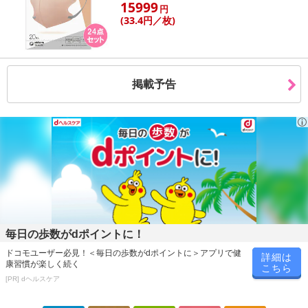
15999
円
だいた後のご感想をいただくことを目的としており、転売等は固く
(33
.4円
／枚)
禁じます。
転売等、目的以外での利用が確認された場合は、サービス利用を停
止させていただきます。
掲載予告
発送日カレンダー
毎日の歩数がdポイントに！
休業日
ドコモユーザー必見！＜毎日の歩数がdポイントに＞アプリで健
詳細は
康習慣が楽しく続く
こちら
[PR] dヘルスケア
■
その他共通および商品カテゴリー別注意事項（※必ずご確認くだ
さい）