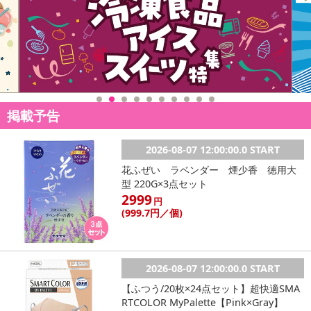
了により、商品詳細内に記載の原産国・原材料の表記が旧表記の場
合がございます。
あらかじめご了承いただいた上でお申込みください。なお、本理由
によるお申込み後のキャンセル・返品交換は対応いたしかねます。
【お支払いについて】
※送料はお試し費用に含まれております。
掲載予告
※お支払い方法は、電話料金合算払い、クレジットカード、dポイン
トの利用となります。
2026-08-07 12:00:00.0 START
【発送・お届け・商品について】
花ふぜい ラベンダー 煙少香 徳用大
※お申込み頂きました商品の同梱、お届けの日時指定はいたしかね
型 220G×3点セット
ます。
2999
円
※お客様のご都合でお受取りいただけない場合、商品の再発送や返
(999
.7円
／個)
金はいたしかねます。
また、お届け日時のご指定は、お受けできません。宅配業者からの
不在票にてご対応ください。
2026-08-07 12:00:00.0 START
※発送予定日は前後する場合がございます。また商品によって発送
【ふつう/20枚×24点セット】超快適SMA
日が異なります。
RTCOLOR MyPalette【Pink×Gray】
※dショッピングサンプル百貨店よりお届けする商品は、ご利用いた