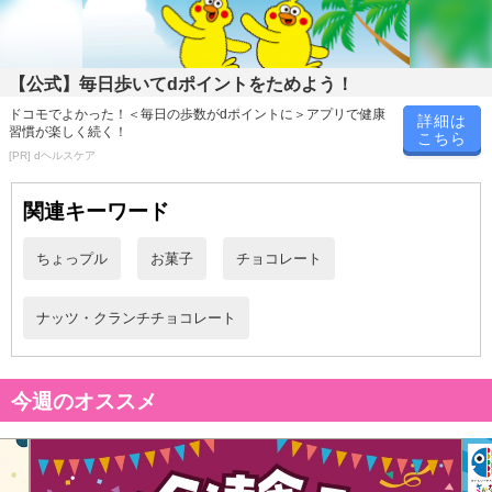
※こちらの商品は、沖縄・離島地域またはクール便でのお届けが出
来ない地域の方は、お申込みいただけませんので、ご了承ください
ませ。
【公式】毎日歩いてdポイントをためよう！
※配送時に、ご不在でお受け取りいただけなかった場合、通常より
ドコモでよかった！＜毎日の歩数がdポイントに＞アプリで健康
保管期間が短くなっておりますので、お早目に配送業者へ再配達を
詳細は
習慣が楽しく続く！
こちら
ご連絡ください。
[PR] dヘルスケア
※保管期間切れにより返送となった場合は、配送元に返送となりま
す。お申込みは、キャンセル返金とさせていただきます。
関連キーワード
※クロネコメンバーズへご登録いただきましても「再配達依頼・お
届け日変更」をお受けが出来ません。
ちょっプル
お菓子
チョコレート
【キャンセルについて】
ナッツ・クランチチョコレート
※お申込み後のキャンセルはお受けできません。
記載されている内容を必ずご確認いただき、お届けする商品セット
にご納得いただきましたうえでお申し込みください。
今週のオススメ
※パッケージ変更や商品リニューアル(成分など含む)等により、参考
の掲載画像や画像内のバーコードなど、お届け商品と多少異なる場
合がございます。
また、[新たな加工食品の原料原産地表示制度]の経過措置期間の終