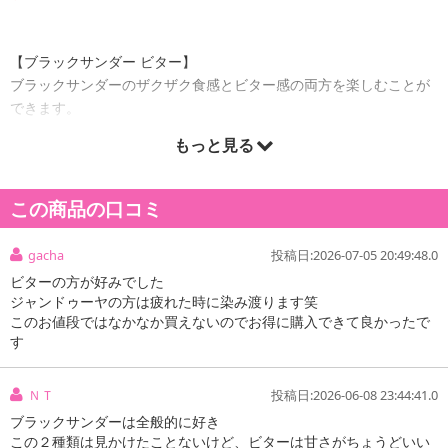
【ブラックサンダー ビター】
ブラックサンダーのザクザク食感とビター感の両方を楽しむことが
できます。
華やかでキレのあるカカオ感をお楽しみください。
もっと見る
【ブラックサンダー うっとりジャンドゥーヤ】
この商品の口コミ
濃厚なヘーゼルナッツペーストを贅沢に使用し、隠し味に焦がしバ
ターとコーヒーパウダーを加えた、濃くてリッチなジャンドゥーヤ
gacha
投稿日:2026-07-05 20:49:48.0
チョコバーに仕上げました。
ビターの方が好みでした
ジャンドゥーヤの方は疲れた時に染み渡ります笑
このお値段ではなかなか買えないのでお得に購入できて良かったで
【ブラックサンダー ビター】
す
ＮＴ
投稿日:2026-06-08 23:44:41.0
ブラックサンダーは全般的に好き
この２種類は見かけたことないけど、ビターは甘さがちょうどいい