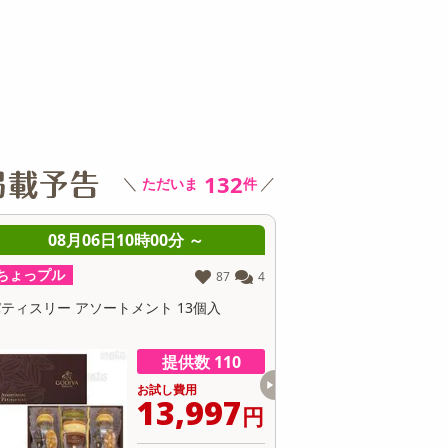
その他 キッチン・日用品
その他 ファッション
サ
132
＼
／
ただいま
件
08月06日10時00分 ～
08月06日10時0
ちょっプル
ちょっプル
87
4
ティスリー アソートメント 13個入
【2個セット】カップイン
ー
提供数 110
お試し費用
お
13,997
2
円