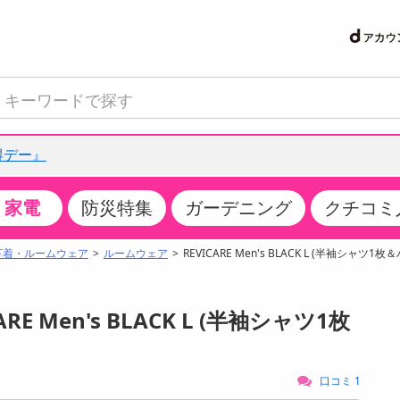
得デー』
家電
防災特集
ガーデニング
クチコミ
て見る
特設コーナー
食品・調味料
生鮮食品
お菓子
アイス・スイーツ
飲料
お酒
洗剤
キッチン・日用品
健康・ダイエット
医薬品・医薬部外
インテリア・家具
ファッション
家電
ベビー・キッズ・
ペット用品
加工食品
ヘアケア・ボディ
ビューティーケア
特集一覧
下着・ルームウェア
ルームウェア
REVICARE Men's BLACK L (半袖シャツ
クチコミで選ばれた人気商品
米・雑穀
肉・肉加工品
スナック菓子
アイスクリーム・シャーベット
水・ミネラルウォーター・炭酸水
ビール・発泡酒・新ジャンル
キッチン・台所用洗剤
掃除用具
健康食品・飲料
第二類医薬品
収納用品
トップス
生活家電
ベビーおむつ・トイレ用品
犬用品
カップ麺・乾麺・パスタ
ヘアケア・スタイリング
スキンケア・基礎化粧品
パン・シリアル・コーンフレーク
魚介類・シーフード・水産加工品
クッキー・クラッカー
ケーキ・スイーツ
お茶・紅茶（ソフトドリンク）
ワイン
洗濯用洗剤・柔軟剤・漂白剤
洗濯用品
ダイエット
指定第二類医薬品
寝具・布団
ボトムス
キッチン家電
授乳グッズ
猫用品
インスタント・レトルト・冷凍食品・惣菜
ボディケア
ベースメイク・メイクアップ・ネイル
ARE Men's BLACK L (半袖シャツ1枚
サンプリング
チーズ・ヨーグルト・乳製品・卵
フルーツ・果物・果物加工品
キャンディ・ガム・タブレット
お菓子・スイーツギフト
コーヒー（ソフトドリンク）
日本酒・焼酎
バス・お風呂用洗剤
トイレ・バス用品
サプリメント
第三類医薬品
マット・カーペット・クッション
シューズ
冷房・暖房器具・空調
食事グッズ
その他 ペット用品
ナチュラル・オーガニックコスメ
抽選サンプル
調味料・ドレッシング・油
野菜・きのこ
せんべい・米菓
果実・野菜・清涼・乳飲料
洋酒・リキュール
トイレ用洗剤
タオル
美容サプリメント・ドリンク
医薬部外品
テーブル・デスク・カウンター
バッグ
美容・健康家電
ベビー用品・雑貨
香水・アロマ
口コミ 1