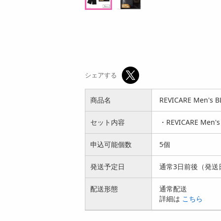
ン
オープン
参考価格
8
円
シェアする
商品名
REVICARE Men'
セット内容
・REVICARE Me
申込可能個数
5個
発送予定日
通常3日前後（発送
配送形態
通常配送
詳細は
こちら