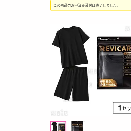
お酒
この商品のお申込み受付は終了しました。
洗剤
キッチン・日用品
ヘアケア・ボディケア
ビューティーケア
健康・ダイエット・サプリメント
医薬品・医薬部外品
インテリア・家具・収納・寝具
08月06日10時00分 ～
08月06日1
ファッション
ちょっプル
ちょっプル
7
498
0
家電
あおさのりわかめスープ 80g
Milcora 土鍋風 炊
ベビー・キッズ・マタニティ
予約機能/しゃもじ/
ペット用品
提供数 405
資格・学習
お試し費用
1,221
円
掲載予告