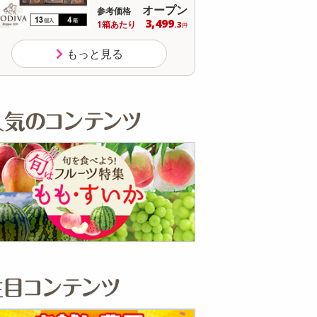
オープン
参考価格
参
3,499
1箱あたり
1個
.3
円
もっと見る