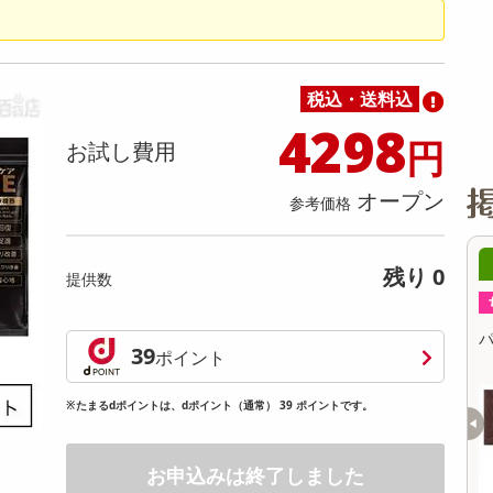
缶詰・瓶詰・ジャム・はちみつ
ミールキット
チョコレート
トクホ
果実酒・梅酒
住居用洗剤
日用品
スポーツサプリメント・ドリンク
チェア・ソファ
財布・小物
パソコン・プリンター・パソコン周辺機器
家具・寝具
料理の素
ナッツ・ドライフルーツ
栄養ドリンク・エナジードリンク
チューハイ・カクテル
洗剤ギフト
ヘルスケア・衛生用品
健康グッズ
インテリア雑貨
時計
記録メディア・メモリーカード
マタニティ
乾物・海苔・粉物
ゼリー・プリン
お茶・紅茶（茶葉）
ノンアルコール飲料
その他 洗剤
キッチン雑貨・食器・消耗品
アウトドア・イベント用品・DIY・工具
アクセサリー
その他 ベビー・キッズ・マタニティ
スマートフォン・携帯電話・タブレットアクセ
リー
税込・送料込
カレー・シチュー
和菓子
コーヒー(豆・インスタント）
ビール・ワイン・お酒ギフト
調理器具・鍋・包丁
その他 インテリア・家具
ファッション雑貨
電池
4298
円
お試し費用
電球・蛍光灯・照明
AV機器
オープン
参考価格
その他 家電
0時00分 ～
08月06日10時00分 ～
残り 0
提供数
ちょっプル
131
0
62
3
飯器「匠」（2.5合炊き/
静岡県産 匠の粉末緑茶80g
パ
39
ポイント
計量カップ付き）
提供数 236
提供数 153
※たまるdポイントは、dポイント（通常） 39 ポイントです。
お試し費用
お試し費用
6,999
910
円
円
お申込みは終了しました