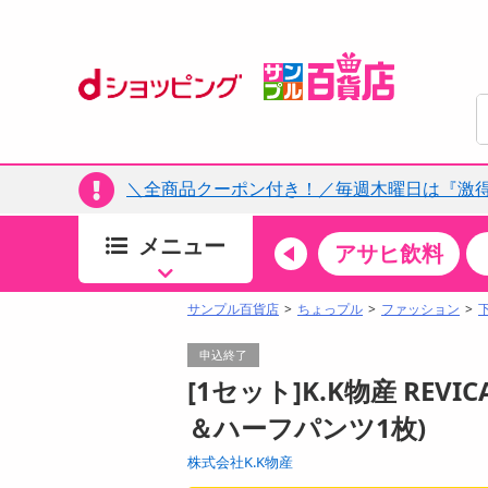
＼全商品クーポン付き！／毎週木曜日は『激
メニュー
ちょっプルカテゴリ
キッチン・日用品
食品
アサヒ飲料
すべ
食品・調味料
サンプル百貨店
ちょっプル
ファッション
生鮮食品
申込終了
加工食品
[1セット]K.K物産 REVIC
お菓子
＆ハーフパンツ1枚)
アイス・スイーツ
株式会社K.K物産
飲料