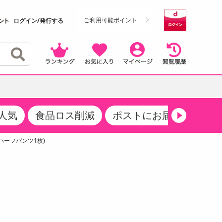
ご利用可能ポイント
ログイン/発行する
人気
食品ロス削減
ポストにお届け
生活
クーポン
・サプリメント
品
・収納・寝具
マタニティ
ケア
商品限定クーポン
1枚＆ハーフパンツ1枚)
食品ギフト
おつまみ
ココア・チョコレート飲料
その他 アルコール飲料
弁当箱・水筒・弁当グッズ
下着・ルームウェア
その他 食品
製菓・製パン材料
飲料ギフト
生活雑貨
メンズ
その他 お菓子・スイーツ
その他 飲料
スポーツ・アウトドア用品
ベビー・キッズ
介護用品
レッグウェア