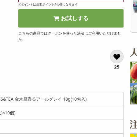
オープン
※ポイントは通常ポイントが5倍になります
参考価格
236
1個あたり
.2
円
お試しする
こちらの商品ではクーポンを使った決済はご利用いただけませ
ん。
25
'S&TEA 金木犀香るアールグレイ 18g(10包入)
)×10個)