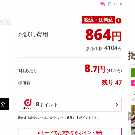
缶詰・瓶詰・ジャム・はちみつ
ミールキット
チョコレート
トクホ
果実酒・梅酒
住居用洗剤
日用品
スポーツサプリメント・ドリンク
チェア・ソファ
財布・小物
パソコン・プリンター・パソコン周辺機器
家具・寝具
口コミ 4
料理の素
ナッツ・ドライフルーツ
栄養ドリンク・エナジードリンク
チューハイ・カクテル
洗剤ギフト
ヘルスケア・衛生用品
健康グッズ
インテリア雑貨
時計
記録メディア・メモリーカード
マタニティ
税込・送料込
乾物・海苔・粉物
ゼリー・プリン
お茶・紅茶（茶葉）
ノンアルコール飲料
その他 洗剤
キッチン雑貨・食器・消耗品
アウトドア・イベント用品・DIY・工具
アクセサリー
その他 ベビー・キッズ・マタニティ
スマートフォン・携帯電話・タブレットアクセ
リー
864
カレー・シチュー
和菓子
コーヒー(豆・インスタント）
ビール・ワイン・お酒ギフト
調理器具・鍋・包丁
その他 インテリア・家具
ファッション雑貨
電池
円
お試し費用
電球・蛍光灯・照明
4104
参考価格
円
AV機器
その他 家電
8
.7円
1杯あたり
(41.1円)
08月09日08時00分 ～
08月09
残り 47
ちょっプル
ちょっプル
提供数
1
13
2
ー
【6個入】★新改良★ごろごろフィナンシェ
【4種/計8袋】厳
■
( ベリー )
ギフトセット＜全
8
ポイント
提供数 9975
20
お試し費用
※たまるdポイントは、dポイント（通常） 8 ポイントです。
円
1,417
円
dカードでお支払ならポイント5倍