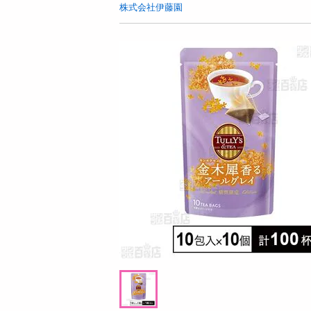
お酒
株式会社伊藤園
洗剤
キッチン・日用品
ヘアケア・ボディケア
ビューティーケア
健康・ダイエット・サプリメント
医薬品・医薬部外品
インテリア・家具・収納・寝具
月09日08時00分 ～
08月09日07時00分 ～
ファッション
抽選
5
0
274
家電
スコフサンド ビスコフクリーム
【4本】モンスター ウルトラファンタジ
ベビー・キッズ・マタニティ
ルビーレッド 缶 355ml [抽選サンプル]
ペット用品
提供数 55
提供数 6
資格・学習
お試し費用
9
参考価格
3,263
円
掲載予告