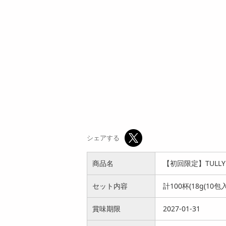
4,147
参考価格
円
272
1袋あたり
円
シェアする
商品名
【初回限定】TULLY
セット内容
計100杯(18g(10包入
賞味期限
2027-01-31