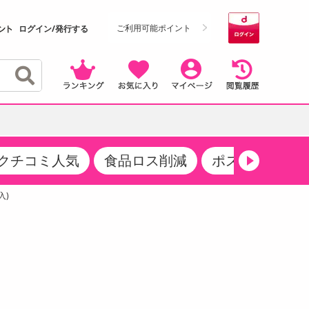
ご利用可能ポイント
ログイン/発行する
クチコミ人気
食品ロス削減
ポストにお届け
クーポン
・サプリメント
品
・収納・寝具
マタニティ
ケア
商品限定クーポン
入)
食品ギフト
おつまみ
ココア・チョコレート飲料
その他 アルコール飲料
弁当箱・水筒・弁当グッズ
下着・ルームウェア
その他 食品
製菓・製パン材料
飲料ギフト
生活雑貨
メンズ
その他 お菓子・スイーツ
その他 飲料
スポーツ・アウトドア用品
ベビー・キッズ
介護用品
レッグウェア