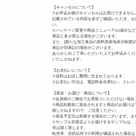
【キャンセルについて】
※お申込み後のキャンセルはお受けできません
記載されている内容を必ずご確認いただき、お
い。
※パッケージ変更や商品リニューアル(成分な
商品と多少異なる場合がございます。
また、[新たな加工食品の原料原産地表示制度
表記が旧表記の場合がございます。
あらかじめご了承いただいた上でお申込みくだ
いたしかねます。
【お支払いについて】
※送料はお試し費用に含まれております。
※お支払い方法は、電話料金合算払い、クレジ
【発送・お届け・商品について】
※会員様のご都合でお受取りいただけない場合
※商品到着前に退会されますと商品のお届けは
致しかねますので、ご注意ください。
※発送予定日は前後する場合がございます。ま
※サンプル百貨店よりお届けするサンプルは、
等は固く禁じます。
転売等、目的以外での利用が確認された場合は