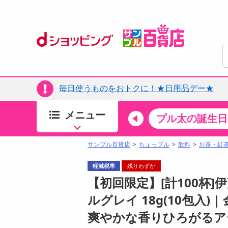
毎日使うものをおトクに！★日用品デー★
メニュー
ちょっプルカテゴリ
キッチン・日用品
食品
プル太の誕生日
すべ
食品・調味料
サンプル百貨店
ちょっプル
飲料
お茶・紅
生鮮食品
軽減税率
残りわずか
加工食品
【初回限定】[計100杯]伊藤
お菓子
ルグレイ 18g(10包入
アイス・スイーツ
爽やかな香りひろがるア
飲料