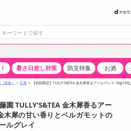
！
暑さ日差し対策
防災特集
お酒
て見る
特設コーナー
食品・調味料
生鮮食品
お菓子
アイス・スイーツ
飲料
お酒
洗剤
キッチン・日用品
健康・ダイエット
医薬品・医薬部外
インテリア・家具
ファッション
家電
ベビー・キッズ・
ペット用品
加工食品
ヘアケア・ボディ
ビューティーケア
特集一覧
茶（茶葉）
紅茶
【初回限定】TULLY'S&TEA 金木犀香るアールグレイ 18g(10包
クチコミで選ばれた人気商品
米・雑穀
肉・肉加工品
スナック菓子
アイスクリーム・シャーベット
水・ミネラルウォーター・炭酸水
ビール・発泡酒・新ジャンル
キッチン・台所用洗剤
掃除用具
健康食品・飲料
第二類医薬品
収納用品
トップス
生活家電
ベビーおむつ・トイレ用品
犬用品
カップ麺・乾麺・パスタ
ヘアケア・スタイリング
スキンケア・基礎化粧品
パン・シリアル・コーンフレーク
魚介類・シーフード・水産加工品
クッキー・クラッカー
ケーキ・スイーツ
お茶・紅茶（ソフトドリンク）
ワイン
洗濯用洗剤・柔軟剤・漂白剤
洗濯用品
ダイエット
指定第二類医薬品
寝具・布団
ボトムス
キッチン家電
授乳グッズ
猫用品
インスタント・レトルト・冷凍食品・惣菜
ボディケア
ベースメイク・メイクアップ・ネイル
園 TULLY'S&TEA 金木犀香るアー
サンプリング
チーズ・ヨーグルト・乳製品・卵
フルーツ・果物・果物加工品
キャンディ・ガム・タブレット
お菓子・スイーツギフト
コーヒー（ソフトドリンク）
日本酒・焼酎
バス・お風呂用洗剤
トイレ・バス用品
サプリメント
第三類医薬品
マット・カーペット・クッション
シューズ
冷房・暖房器具・空調
食事グッズ
その他 ペット用品
ナチュラル・オーガニックコスメ
) | 金木犀の甘い香りとベルガモットの
抽選サンプル
調味料・ドレッシング・油
野菜・きのこ
せんべい・米菓
果実・野菜・清涼・乳飲料
洋酒・リキュール
トイレ用洗剤
タオル
美容サプリメント・ドリンク
医薬部外品
テーブル・デスク・カウンター
バッグ
美容・健康家電
ベビー用品・雑貨
香水・アロマ
ールグレイ