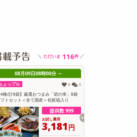
その他 キッチン・日用品
その他 ファッション
サ
116
＼
／
ただいま
件
日08時00分 ～
08月09日08時00分 ～
ちょっプル
6
0
33
1
選おつまみ「碧の幸」8袋
【計650g/65g×10個】十勝アイスおはぎ
て国産＞化粧箱入り
提供数 999
提供数 489
お試し費用
お試し費用
3,181
4,650
円
円