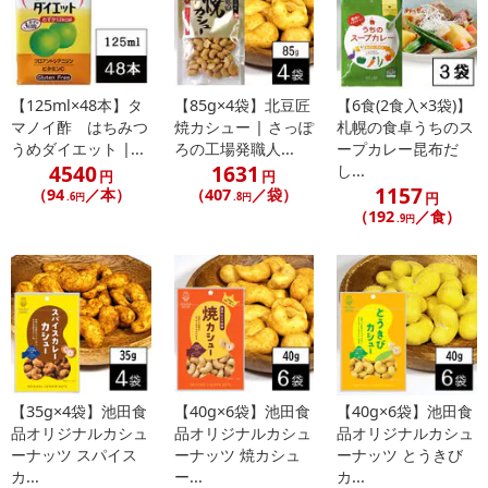
【125ml×48本】タ
【85g×4袋】北豆匠
【6食(2食入×3袋)】
マノイ酢 はちみつ
焼カシュー | さっぽ
札幌の食卓うちのス
うめダイエット |...
ろの工場発職人...
ープカレー昆布だ
4540
1631
し...
円
円
1157
（94
／本）
（407
／袋）
円
.6円
.8円
（192
／食）
.9円
【35g×4袋】池田食
【40g×6袋】池田食
【40g×6袋】池田食
品オリジナルカシュ
品オリジナルカシュ
品オリジナルカシュ
ーナッツ スパイス
ーナッツ 焼カシュ
ーナッツ とうきび
カ...
ー...
カ...