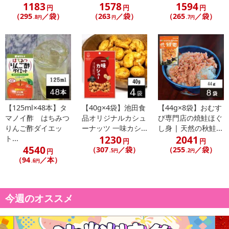
1183
1578
1594
円
円
円
（295
／袋）
（263
／袋）
（265
／袋）
.8円
円
.7円
【125ml×48本】タ
【40g×4袋】池田食
【44g×8袋】おむす
マノイ酢 はちみつ
品オリジナルカシュ
び専門店の焼鮭ほぐ
りんご酢ダイエッ
ーナッツ 一味カシ...
し身 | 天然の秋鮭...
1230
2041
ト...
円
円
4540
（307
／袋）
（255
／袋）
円
.5円
.2円
（94
／本）
.6円
今週のオススメ