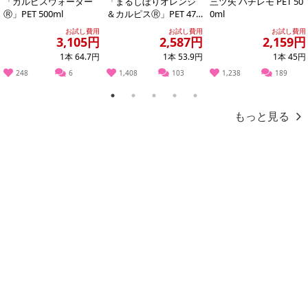
「カルピスウォーター
「まるしぼりオレンジ
三ツ矢 ハチレモ PET 50
※発送予定日は前後する場合がございます。また商品によって発送
Ⓡ」PET 500ml
＆カルピスⓇ」PET 470
0ml
日が異なります。
ml
お試し費用
お試し費用
お試し費用
※dショッピングサンプル百貨店よりお届けする商品は、ご利用いた
3,105円
2,587円
2,159円
だいた後のご感想をいただくことを目的としており、転売等は固く
1本 64.7円
1本 53.9円
1本 45円
禁じます。
248
6
1,408
103
1,238
189
転売等、目的以外での利用が確認された場合は、サービス利用を停
1
2
3
4
5
止させていただきます。
もっと見る
【配送伝票番号について】
※こちらの商品については商品の発送完了後、
配送伝票番号がマイページに表示されない場合もございます。予
めご了承ください。
発送日カレンダー