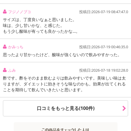
※商品到着時点でのお日持ち期間は、配送日数などにより異なり
ますのでご了承ください。
フジノノブコ
投稿日:2026-07-19 08:47:47.0
・原産国（最終加工地）：日本
サイズは、丁度良いなぁと思いました。
・原材料/材質/素材： りんご、黒酢、はちみつ、エリスリトール、
味は、少し甘いかな、と感じた。
食物繊維含有デキストリン、V.C、酸味料、炭酸カルシウム、甘味料
もう少し酸味が有っても良かったかな…。
(アスパルテーム・L-フェニルアラニン化合物)、香料、卵殻カルシウ
ム、ナイアシン、V.B6、V.B2、V.E、V.D、V.B12、(国産玄米100%
かみっち
投稿日:2026-07-19 00:46:35.0
の黒酢を使用)
思ったより甘かったけど、酸味が強くないので飲みやすかった。
注意事項
ふみ
投稿日:2026-07-18 19:02:28.0
【賞味・消費期限のある商品について】
酢です。酢をそのまま飲むよりは飲みやすいです。美味しい味は太
商品到着時点でのお日持ち期間は、配送日数などにより異なります
りますが、ダイエットに効きそうな味なのかも。効果が出てくれる
ことを期待して飲んでいきたいと思います。
のでご了承ください。
【キャンセルについて】
口コミをもっと見る(100件)
※お申込み後のキャンセルはお受けできません。
記載されている内容を必ずご確認いただき、お届けする商品セット
にご納得いただきましたうえでお申し込みください。
※パッケージ変更や商品リニューアル(成分など含む)等により、参考