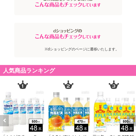
の掲載画像や画像内のバーコードなど、お届け商品と多少異なる場
合がございます。
また、[新たな加工食品の原料原産地表示制度]の経過措置期間の終
了により、商品詳細内に記載の原産国・原材料の表記が旧表記の場
合がございます。
あらかじめご了承いただいた上でお申込みください。なお、本理由
によるお申込み後のキャンセル・返品交換は対応いたしかねます。
※dショッピングのページに遷移いたします。
【お支払いについて】
人気商品ランキング
※お支払い方法は、電話料金合算払い、クレジットカード払い、dポ
イントがご利用いただけます。
【発送・お届け・商品について】
※お申込み頂きました商品の同梱、お届けの日時指定はいたしかね
ます。
※お客様のご都合でお受取りいただけない場合、商品の再発送や返
金はいたしかねます。
また、お届け日時のご指定は、お受けできません。宅配業者からの
Previous
Next
不在票にてご対応ください。