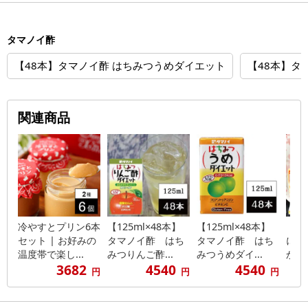
タマノイ酢
【48本】タマノイ酢 はちみつうめダイエット
【48本】タ
関連商品
冷やすとプリン6本
【125ml×48本】
【125ml×48本】
【1
セット | お好みの
タマノイ酢 はち
タマノイ酢 はち
にな
温度帯で楽し...
みつりんご酢...
みつうめダイ...
か 5
3682
4540
4540
円
円
円