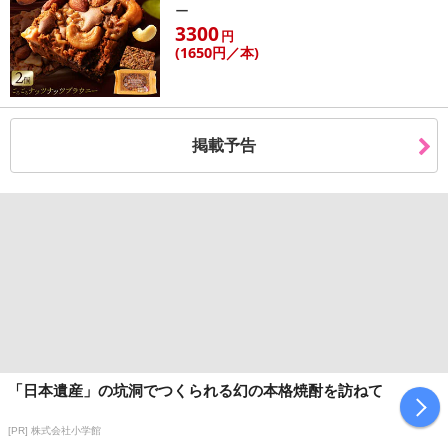
ー
3300
円
(1650
円
／本)
掲載予告
「日本遺産」の坑洞でつくられる幻の本格焼酎を訪ねて
[PR] 株式会社小学館