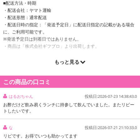
■配送方法・時期
・配送会社：ヤマト運輸
・配送形態：通常配送
・配送日時の指定：「発送予定日」に配送日指定の記載がある場合
に、ご利用可能です。
※発送予定日は到着日ではありません。
・商品は「株式会社ギフプロ」より出荷します。
もっと見る
商品詳細
この商品の口コミ
国産玄米のみを原料とした上質の黒酢と、りんご果汁を合わせまし
た。
はるおちゃん
投稿日:2026-07-23 14:38:43.0
お酢だけど飲み易くランチに持参して飲んでいました。またリピー
黒酢5ml、カルシウム、ビタミンC、D、E 配合。
トしたいです。
スポーツ選手も愛飲しています。美容と健康を応援！
・賞味期限：
な
投稿日:2026-07-21 21:10:33.0
製造より180日
リピです。お得でいつも助かってます