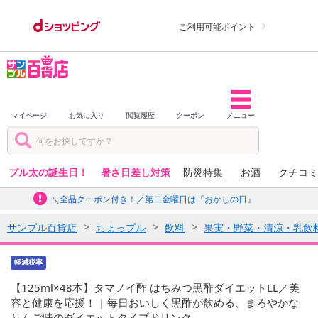
ご利用可能ポイント
マイページ
お気に入り
閲覧履歴
クーポン
メニュー
プル太の誕生日！
暑さ日差し対策
防災特集
お酒
クチコミ
＼全品クーポン付き！／第二金曜日は『おかしの日』
サンプル百貨店
ちょっプル
飲料
果実・野菜・清涼・乳飲
軽減税率
【125ml×48本】タマノイ酢 はちみつ黒酢ダイエットLL／美
容と健康を応援！ | 毎日おいしく黒酢が飲める、まろやかな
りんご味のダイエットタイプドリンク。