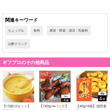
関連キーワード
休業日
ちょっプル
飲料
果実・野菜・清涼・乳飲料
■
その他共通および商品カテゴリー別注意事項（※必ずご確認くだ
さい）
お酢ドリンク
こちらの情報は
2026-07-10 17:40:02.0
での情報となります。
ギフプロのその他商品
【15袋×2セット】
【180g×4パック】
【40g×4袋】池田食