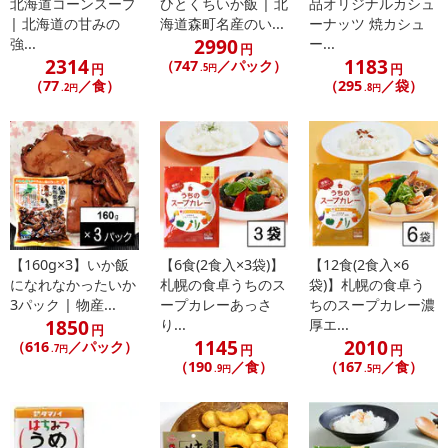
北海道コーンスープ
ひとくちいか飯 | 北
品オリジナルカシュ
| 北海道の甘みの
海道森町名産のい...
ーナッツ 焼カシュ
2990
強...
ー...
円
2314
1183
（747
／パック）
円
円
.5円
（77
／食）
（295
／袋）
.2円
.8円
【160g×3】いか飯
【6食(2食入×3袋)】
【12食(2食入×6
になれなかったいか
札幌の食卓うちのス
袋)】札幌の食卓う
3パック | 物産...
ープカレーあっさ
ちのスープカレー濃
1850
り...
厚エ...
円
1145
2010
（616
／パック）
円
円
.7円
（190
／食）
（167
／食）
.9円
.5円