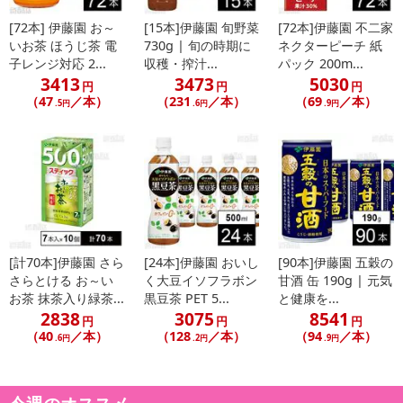
[72本] 伊藤園 お～
[15本]伊藤園 旬野菜
[72本]伊藤園 不二家
いお茶 ほうじ茶 電
730g | 旬の時期に
ネクターピーチ 紙
子レンジ対応 2...
収穫・搾汁...
パック 200m...
3413
3473
5030
円
円
円
（47
／本）
（231
／本）
（69
／本）
.5円
.6円
.9円
[計70本]伊藤園 さら
[24本]伊藤園 おいし
[90本]伊藤園 五穀の
さらとける お～い
く大豆イソフラボン
甘酒 缶 190g | 元気
お茶 抹茶入り緑茶...
黒豆茶 PET 5...
と健康を...
2838
3075
8541
円
円
円
（40
／本）
（128
／本）
（94
／本）
.6円
.2円
.9円