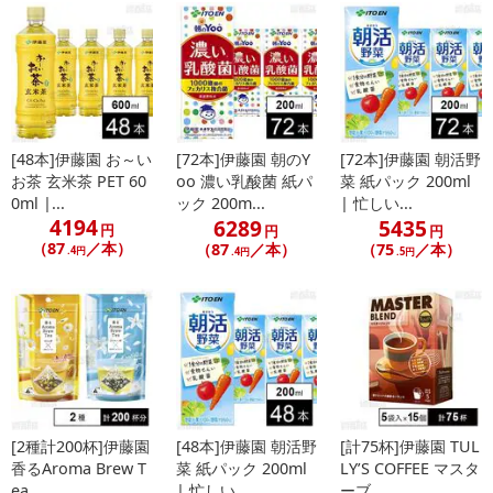
[48本]伊藤園 お～い
[72本]伊藤園 朝のY
[72本]伊藤園 朝活野
お茶 玄米茶 PET 60
oo 濃い乳酸菌 紙パ
菜 紙パック 200ml
0ml |...
ック 200m...
| 忙しい...
4194
6289
5435
円
円
円
（87
／本）
（87
／本）
（75
／本）
.4円
.4円
.5円
[2種計200杯]伊藤園
[48本]伊藤園 朝活野
[計75杯]伊藤園 TUL
香るAroma Brew T
菜 紙パック 200ml
LY’S COFFEE マスタ
ea ...
| 忙しい...
ーブ...