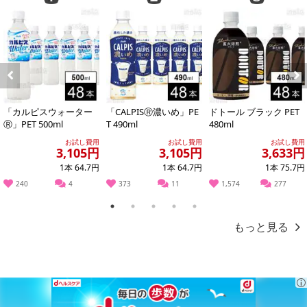
止させていただきます。
発送日カレンダー
Previous
Next
「カルピスウォーター
「CALPISⓇ濃いめ」PE
ドトール ブラック PET
Ⓡ」PET 500ml
T 490ml
480ml
お試し費用
お試し費用
お試し費用
3,105円
3,105円
3,633円
1本 64.7円
1本 64.7円
1本 75.7円
240
4
373
11
1,574
277
休業日
1
2
3
4
5
もっと見る
■
その他共通および商品カテゴリー別注意事項（※必ずご確認くだ
さい）
こちらの情報は
2026-07-09 13:13:39.0
での情報となります。