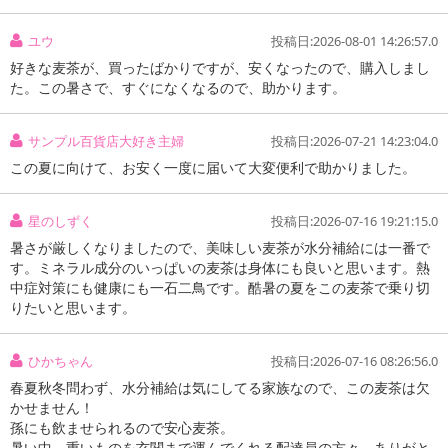
ユウ
投稿日:2026-08-01 14:26:57.0
注意事項
好きな麦茶が、買ったばかりですが、安くなったので、購入しまし
た。この暑さで、すぐになくなるので、助かります。
お申込みの際は 「商品情報」に記載されている「注意事項」を
必ずご確認ください。
サンプル百貨店大好き主婦
投稿日:2026-07-21 14:23:04.0
この夏に向けて、お安く一度に届いて大変便利で助かりました。
【キャンセルについて】
※お申込み後のキャンセルはお受けできません。
記載されている内容を必ずご確認いただき、お届けする商品セット
星のしずく
投稿日:2026-07-16 19:21:15.0
にご納得いただきましたうえでお申し込みください。
暑さが厳しくなりましたので、美味しい麦茶が水分補給には一番で
※パッケージ変更や商品リニューアル(成分など含む)等により、参考
す。ミネラル成分のいっぱいの麦茶は身体にも良いと思います。熱
中症対策にも健康にも一石二鳥です。酷暑の夏をこの麦茶で乗り切
の掲載画像や画像内のバーコードなど、お届け商品と多少異なる場
りたいと思います。
合がございます。
また、[新たな加工食品の原料原産地表示制度]の経過措置期間の終
了により、商品詳細内に記載の原産国・原材料の表記が旧表記の場
ひかちゃん
投稿日:2026-07-16 08:26:56.0
合がございます。
春夏秋冬問わず、水分補給は気にしてる家族なので、この麦茶は欠
あらかじめご了承いただいた上でお申込みください。なお、本理由
かせません！
によるお申込み後のキャンセル・返品交換は対応いたしかねます。
孫にも飲ませられるので安心麦茶。
暑い中、重いものを玄関まで運んでくれる配達員の方々、ありがと