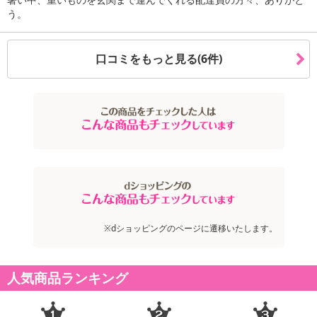
う。
【お支払いについて】
※送料はお試し費用に含まれております。
※お支払い方法は、電話料金合算払い、クレジットカード、dポイン
口コミをもっと見る(6件)
トの利用となります。
【発送・お届け・商品について】
※お申込み頂きました商品の同梱、お届けの日時指定はいたしかね
ます。
※会員様のご都合でお受取りいただけない場合、商品の再発送や返
金はいたしかねます。
また、お届け日時のご指定は、お受けできません。宅配業者からの
不在票にてご対応ください。
※発送予定日は前後する場合がございます。また商品によって発送
※dショッピングのページに遷移いたします。
日が異なります。
※dショッピングサンプル百貨店よりお届けする商品は、ご利用いた
人気商品ランキング
だいた後のご感想をいただくことを目的としており、転売等は固く
禁じます。
転売等、目的以外での利用が確認された場合は、サービス利用を停