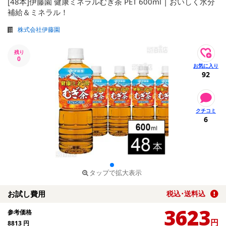
[48本]伊藤園 健康ミネラルむぎ茶 PET 600ml | おいしく水分
補給＆ミネラル！
株式会社伊藤園
残り
0
92
6
タップで拡大表示
お試し費用
税込･送料込
3623
参考価格
円
8813
円