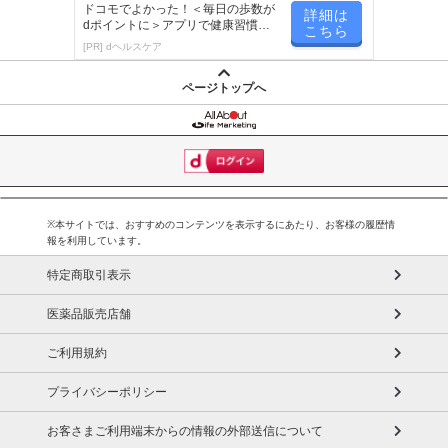
う！
ドコモでよかった！＜毎日の歩数が
詳細は
dポイントに＞アプリで健康習慣が
こちら
楽しく続く！
[PR] dヘルスケア
ページトップへ
※本サイトでは、おすすめのコンテンツを表示するにあたり、お客様の履歴情
報を利用しています。
特定商取引表示
医薬品販売店舗
ご利用規約
プライバシーポリシー
お客さまご利用端末からの情報の外部送信について