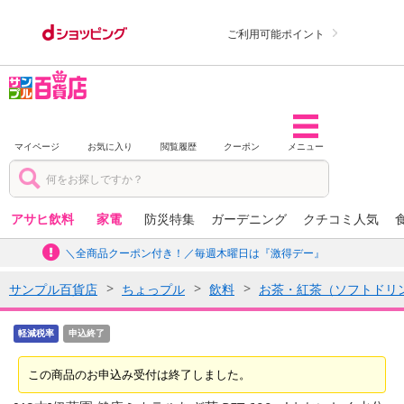
ご利用可能ポイント
マイページ
お気に入り
閲覧履歴
クーポン
メニュー
アサヒ飲料
家電
防災特集
ガーデニング
クチコミ人気
＼全商品クーポン付き！／毎週木曜日は『激得デー』
サンプル百貨店
ちょっプル
飲料
お茶・紅茶（ソフトドリ
軽減税率
申込終了
この商品のお申込み受付は終了しました。