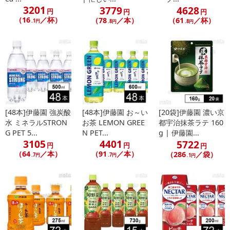
3201
3779
4628
円
円
円
（16
／杯）
（78
／本）
（61
／杯）
.1円
.8円
.8円
[48本]伊藤園 強炭酸
[48本]伊藤園 お～い
[20袋]伊藤園 濃い京
水 ミネラルSTRON
お茶 LEMON GREE
都宇治抹茶ラテ 160
G PET 5...
N PET...
g | 伊藤園...
3105
4401
5722
円
円
円
（64
／本）
（91
／本）
（286
／袋）
.7円
.7円
.1円