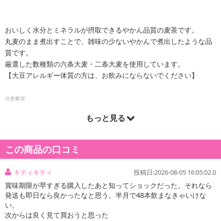
おいしく水分とミネラルが摂取できるやかん品質の麦茶です。
丸麦のまま煮出すことで、雑味の少ないやかんで煮出したような品
質です。
厳選した数種類の六条大麦・二条大麦を使用しています。
【大豆アレルギー体質の方は、お飲みにならないでください】
注意事項:
・実際にお届けする商品とパッケージ等が異なる場合がございますので、あらかじめご了承く
もっと見る
ださい。
この商品の口コミ
キティキティ
投稿日:2026-08-05 16:05:02.0
賞味期限が早すぎる購入したあと知ってショックだった。それなら
発送も即日なら良かったなと思う。半月で48本飲まなきゃいけな
い。
次からは良く見て買おうと思った