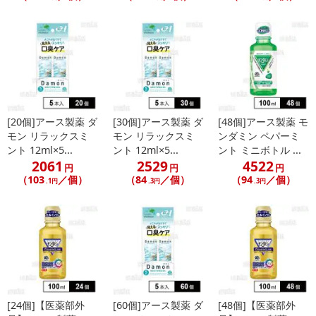
によるお申込み後のキャンセル・返品交換は対応いたしかねます。
【お支払いについて】
※送料はお試し費用に含まれております。
※お支払い方法は、電話料金合算払い、クレジットカード、dポイン
トの利用となります。
[20個]アース製薬 ダ
[30個]アース製薬 ダ
[48個]アース製薬 モ
モン リラックスミ
モン リラックスミ
ンダミン ペパーミ
【発送・お届け・商品について】
ント 12ml×5...
ント 12ml×5...
ント ミニボトル ...
※お申込み頂きました商品の同梱、お届けの日時指定はいたしかね
2061
2529
4522
円
円
円
ます。
（103
／個）
（84
／個）
（94
／個）
.1円
.3円
.3円
※会員様のご都合でお受取りいただけない場合、商品の再発送や返
金はいたしかねます。
また、お届け日時のご指定は、お受けできません。宅配業者からの
不在票にてご対応ください。
※発送予定日は前後する場合がございます。また商品によって発送
日が異なります。
※dショッピングサンプル百貨店よりお届けする商品は、ご利用いた
[24個]【医薬部外
[60個]アース製薬 ダ
[48個]【医薬部外
だいた後のご感想をいただくことを目的としており、転売等は固く