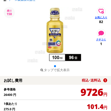
残り
158
82
1
タップで拡大表示
お試し費用
税込･送料込
9726
参考価格
円
26400
円
1個あたり
101.4
円
275.0
円