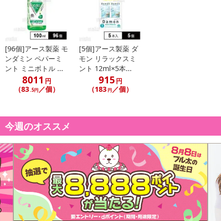
こちらの情報は
2026-07-09 14:13:35.0
での情報となります。
[96個]アース製薬 モ
[5個]アース製薬 ダ
ンダミン ペパーミ
モン リラックスミ
ント ミニボトル ...
ント 12ml×5本...
8011
915
円
円
（83
／個）
（183
／個）
.5円
円
今週のオススメ