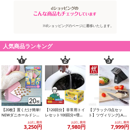
※dショッピングのページに遷移いたします。
人気商品ランキング
Previous
Next
【20枚】置くだけ簡単!
【120回分】非常用トイ
【ブラック/3点セッ
NEWダニホールドシー
レセット100回分+増量2
ト】ツヴィリングJ.A.ヘ
ト
0回分
ンケルス/ツヴィリング
お試し費用
お試し費用
お試し費用
スウィフト...
3,250円
7,980円
7,999円