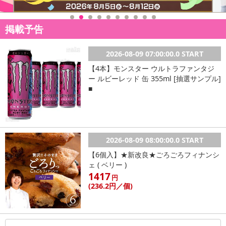
掲載予告
2026-08-09 07:00:00.0 START
【4本】モンスター ウルトラファンタジ
ー ルビーレッド 缶 355ml [抽選サンプル]
■
2026-08-09 08:00:00.0 START
【6個入】★新改良★ごろごろフィナンシ
ェ ( ベリー )
1417
円
(236
.2円
／個)