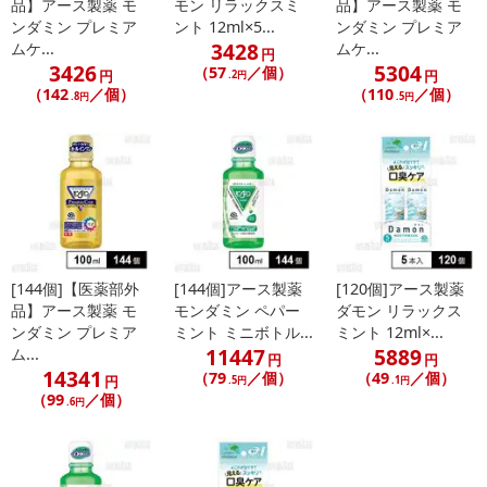
品】アース製薬 モ
モン リラックスミ
品】アース製薬 モ
禁じます。
ンダミン プレミア
ント 12ml×5...
ンダミン プレミア
転売等、目的以外での利用が確認された場合は、サービス利用を停
3428
ムケ...
ムケ...
円
止させていただきます。
3426
5304
（57
／個）
円
円
.2円
（142
／個）
（110
／個）
.8円
.5円
発送日カレンダー
[144個]【医薬部外
[144個]アース製薬
[120個]アース製薬
品】アース製薬 モ
モンダミン ペパー
ダモン リラックス
ンダミン プレミア
ミント ミニボトル...
ミント 12ml×...
11447
5889
ム...
円
円
休業日
14341
（79
／個）
（49
／個）
円
.5円
.1円
（99
／個）
.6円
■
その他共通および商品カテゴリー別注意事項（※必ずご確認くだ
さい）