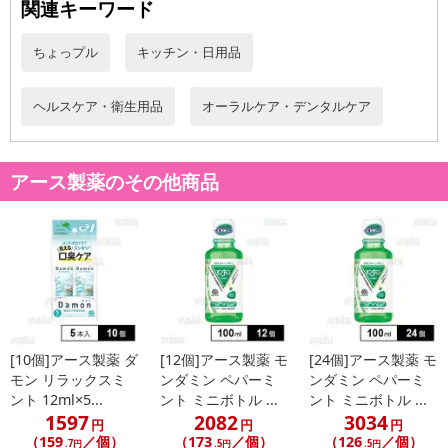
セルフメディケーション税制
関連キーワード
対象外
ちょっプル
キッチン・日用品
注意事項
ヘルスケア・衛生用品
オーラルケア・デンタルケア
お申込みの際は 「商品情報」に記載されている「注意事項」を
必ずご確認ください。
アース製薬のその他商品
【キャンセルについて】
※お申込み後のキャンセルはお受けできません。
記載されている内容を必ずご確認いただき、お届けする商品セット
にご納得いただきましたうえでお申し込みください。
※パッケージ変更や商品リニューアル(成分など含む)等により、参考
の掲載画像や画像内のバーコードなど、お届け商品と多少異なる場
合がございます。
[10個]アース製薬 ダ
[12個]アース製薬 モ
[24個]アース製薬 モ
また、[新たな加工食品の原料原産地表示制度]の経過措置期間の終
モン リラックスミ
ンダミン ペパーミ
ンダミン ペパーミ
ント 12ml×5...
ント ミニボトル ...
ント ミニボトル ...
了により、商品詳細内に記載の原産国・原材料の表記が旧表記の場
1597
2082
3034
合がございます。
円
円
円
（159
／個）
（173
／個）
（126
／個）
あらかじめご了承いただいた上でお申込みください。なお、本理由
.7円
.5円
.5円