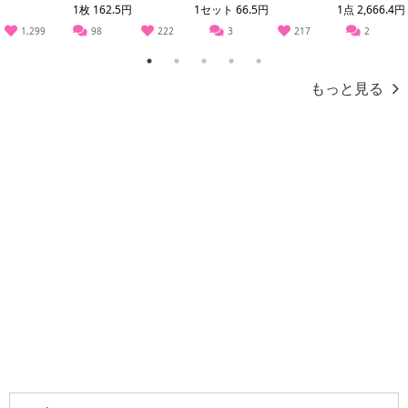
1枚 162.5円
1セット 66.5円
1点 2,666.4円
1,299
98
222
3
217
2
1
2
3
4
5
もっと見る
医薬品分類
医薬部外品