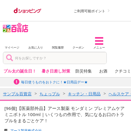
ご利用可能ポイント
マイページ
お気に入り
閲覧履歴
クーポン
メニュー
プル太の誕生日！
暑さ日差し対策
防災特集
お酒
クチコミ
毎日使うものをおトクに！★日用品デー★
サンプル百貨店
ちょっプル
キッチン・日用品
ヘルスケア
[96個]【医薬部外品】アース製薬 モンダミン プレミアムケア
ミニボトル 100ml | いくつもの作用で、気になるお口のトラ
ブルをまるごとケア！
アース製薬株式会社