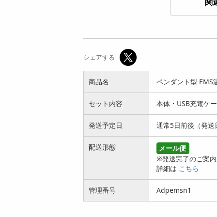
関
超小型マイクロ集音
[2点セット]職人の横
器 | 小さな音もしっ
向き爪切り＆2Way
シェアする
かり聞こえ...
耳かき/...
1599
1022
円
円
商品名
ペンダント型 EM
セット内容
本体・USB充電ケ
発送予定日
通常5日前後（発送
配送形態
メール便
【96本セット】もち
EMS手首サポーター
※発送完了のご案内
ピタ耳かき | もっち
（左右兼用） | 1日1
詳細は
こちら
りピタっ...
回、1...
2299
1996
円
円
管理番号
Adpemsn1