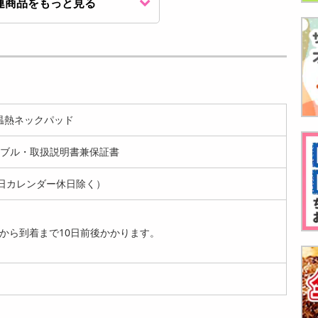
連商品をもっと見る
EMS腹筋ベルト | 1
New EMSフットマッ
NEWデンタルケア 4
日1回、15分間腰に
トDX | 充電式＆リモ
点セット/ブラッシ
巻くだ...
コ...
ングだけで...
2080
2799
1299
円
円
円
S温熱ネックパッド
ーブル・取扱説明書兼保証書
日カレンダー休日除く）
【2足セット・Sサイ
【2足セット・Mサ
NEW電動らくらく爪
から到着まで10日前後かかります。
ズ】CORE-RIGHT＋
イズ】CORE-RIGHT
削り | 爪に押し当て
BM...
＋BM...
るだけ！...
2428
2428
1652
円
円
円