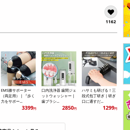
1162
EMS膝サポーター
口内洗浄器 歯間ジェ
ハサミも研げる！三
（両足用） | 『歩く
ットウォッシャー |
段式包丁研ぎ | 研ぎ
力をサポー...
歯ブラシ...
口に通すだ...
3399
2850
1299
円
円
円