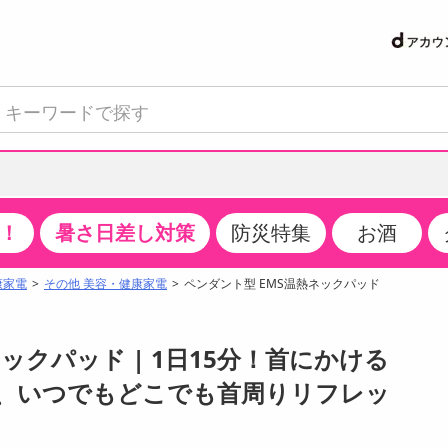
！
暑さ日差し対策
防災特集
お酒
て見る
特設コーナー
食品・調味料
生鮮食品
お菓子
アイス・スイーツ
飲料
お酒
洗剤
キッチン・日用品
健康・ダイエット
医薬品・医薬部外
インテリア・家具
ファッション
家電
ベビー・キッズ・
ペット用品
加工食品
ヘアケア・ボディ
ビューティーケア
特集一覧
康家電
その他 美容・健康家電
ペンダント型 EMS温熱ネックパッド
クチコミで選ばれた人気商品
米・雑穀
肉・肉加工品
スナック菓子
アイスクリーム・シャーベット
水・ミネラルウォーター・炭酸水
ビール・発泡酒・新ジャンル
キッチン・台所用洗剤
掃除用具
健康食品・飲料
第二類医薬品
収納用品
トップス
生活家電
ベビーおむつ・トイレ用品
犬用品
カップ麺・乾麺・パスタ
ヘアケア・スタイリング
スキンケア・基礎化粧品
パン・シリアル・コーンフレーク
魚介類・シーフード・水産加工品
クッキー・クラッカー
ケーキ・スイーツ
お茶・紅茶（ソフトドリンク）
ワイン
洗濯用洗剤・柔軟剤・漂白剤
洗濯用品
ダイエット
指定第二類医薬品
寝具・布団
ボトムス
キッチン家電
授乳グッズ
猫用品
インスタント・レトルト・冷凍食品・惣菜
ボディケア
ベースメイク・メイクアップ・ネイル
ックパッド | 1日15分！首にかける
サンプリング
チーズ・ヨーグルト・乳製品・卵
フルーツ・果物・果物加工品
キャンディ・ガム・タブレット
お菓子・スイーツギフト
コーヒー（ソフトドリンク）
日本酒・焼酎
バス・お風呂用洗剤
トイレ・バス用品
サプリメント
第三類医薬品
マット・カーペット・クッション
シューズ
冷房・暖房器具・空調
食事グッズ
その他 ペット用品
ナチュラル・オーガニックコスメ
で、いつでもどこでも首周りリフレッ
抽選サンプル
調味料・ドレッシング・油
野菜・きのこ
せんべい・米菓
果実・野菜・清涼・乳飲料
洋酒・リキュール
トイレ用洗剤
タオル
美容サプリメント・ドリンク
医薬部外品
テーブル・デスク・カウンター
バッグ
美容・健康家電
ベビー用品・雑貨
香水・アロマ