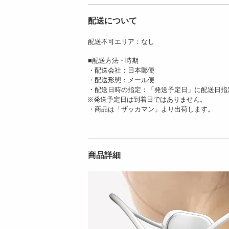
配送について
配送不可エリア：なし
リラックスネックピ
【プラチナカラー】
ロー | 1日5分寝転ぶ
ベネチアンパール ラ
■配送方法・時期
だけのセ...
リエットロン...
・配送会社：日本郵便
1420
1299
・配送形態：メール便
円
円
・配送日時の指定：「発送予定日」に配送日指
※発送予定日は到着日ではありません。
・商品は「ザッカマン」より出荷します。
商品詳細