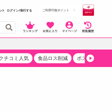
ご利用可能ポイント
ログイン/発行する
クチコミ人気
食品ロス削減
ポストにお届け
クーポン
・サプリメント
品
・収納・寝具
マタニティ
ケア
商品限定クーポン
食品ギフト
おつまみ
ココア・チョコレート飲料
その他 アルコール飲料
弁当箱・水筒・弁当グッズ
下着・ルームウェア
その他 食品
製菓・製パン材料
飲料ギフト
生活雑貨
メンズ
その他 お菓子・スイーツ
その他 飲料
スポーツ・アウトドア用品
ベビー・キッズ
介護用品
レッグウェア