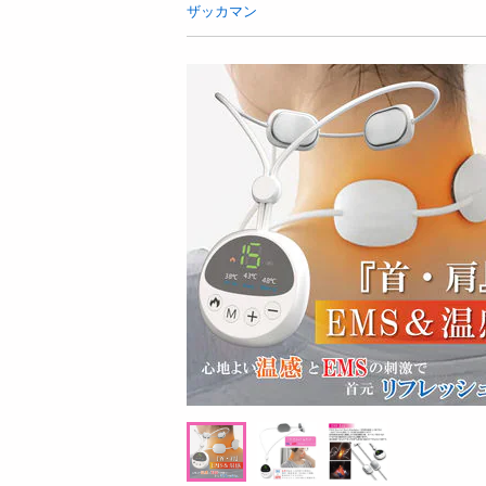
お酒
ザッカマン
洗剤
キッチン・日用品
ヘアケア・ボディケア
ビューティーケア
健康・ダイエット・サプリメント
医薬品・医薬部外品
インテリア・家具・収納・寝具
9日08時00分 ～
08月09日07時00分 ～
ファッション
抽選
5
0
275
家電
フサンド ビスコフクリーム
【4本】モンスター ウルトラファンタジー
ベビー・キッズ・マタニティ
ルビーレッド 缶 355ml [抽選サンプル]■
ペット用品
提供数 55
提供数 6
資格・学習
お試し費用
92
参考価格
3,263
円
掲載予告