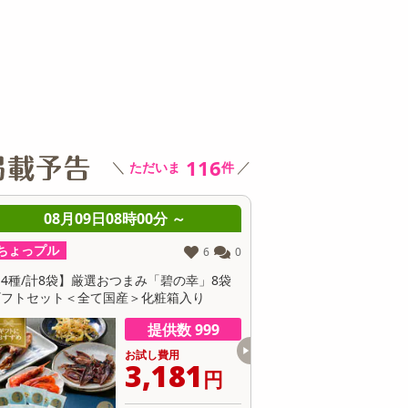
その他 キッチン・日用品
その他 ファッション
サ
116
＼
／
ただいま
件
08時00分 ～
08月09日08時00分 ～
ちょっプル
6
0
33
1
おつまみ「碧の幸」8袋
【計650g/65g×10個】十勝アイスおはぎ
国産＞化粧箱入り
提供数 999
提供数 489
お試し費用
お試し費用
3,181
4,650
円
円