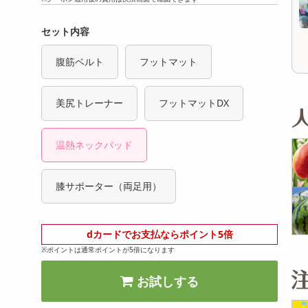
オープン
参考価格
236
1個あたり
.2
円
セット内容
腹筋ベルト
フットマット
美尻トレーナー
フットマットDX
温熱ネックパッド
膝サポーター（両足用）
dカードでお支払ならポイント5倍
※ポイントは通常ポイントが5倍になります
お試しする