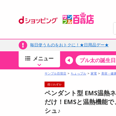
毎日使うものをおトクに！★日用品デー★
メニュー
ちょっプルカテゴリ
キッチン・日用品
食品
プル太の誕生日
すべ
食品・調味料
サンプル百貨店
ちょっプル
家電
美容・健
生鮮食品
残りわずか
加工食品
ペンダント型 EMS温熱ネ
お菓子
だけ！EMSと温熱機能
アイス・スイーツ
シュ♪
飲料