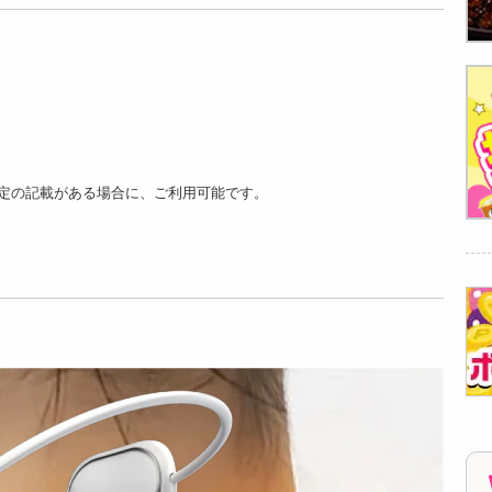
【ゴールドカラー】
【48本セット】もち
ベネチアンパール ラ
ピタ耳かき | もっち
リエットロン...
りピタっ...
1299
1390
円
円
定の記載がある場合に、ご利用可能です。