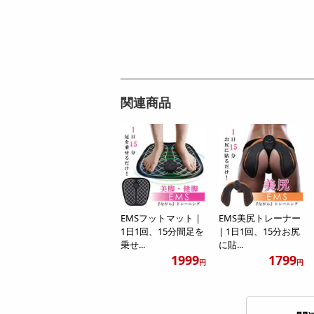
関連商品
EMSフットマット |
EMS美尻トレーナー
1日1回、15分間足を
| 1日1回、15分お尻
乗せ...
に貼...
1999
1799
円
円