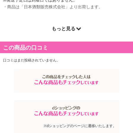
・商品は「日本酒類販売株式会社」より出荷します。
もっと見る
商品詳細
濃厚な味わいの「赤ぶどう」と柔らかな甘味ですっきりとした「白
この商品の口コミ
ぶどう」をバランスよくブレンドし、飲みやすさの中にもコクがあ
る味わいに仕上げました。
口コミはまだ投稿されていません。
・賞味期限：製造日より330日
・原産国（最終加工地）：日本
・原材料/材質/素材：ぶどう（チリ又はアメリカ又はアルゼンチ
ン）／香料
注意事項
【賞味・消費期限のある商品について】
※dショッピングのページに遷移いたします。
商品到着時点でのお日持ち期間は、配送日数などにより異なります