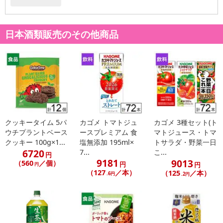
発送日カレンダー
日本酒類販売のその他商品
休業日
クッキータイム 5パ
カゴメ トマトジュ
カゴメ 3種セット(ト
ウチプラントベース
ースプレミアム 食
マトジュース・トマ
クッキー 100g×1...
塩無添加 195ml×
トサラダ・野菜一日
■
その他共通および商品カテゴリー別注意事項（※必ずご確認くだ
6720
7...
こ...
さい）
円
9181
9013
（560
／個）
円
円
円
（127
／本）
（125
／本）
こちらの情報は
2026-07-09 13:55:57.0
での情報となります。
.6円
.2円