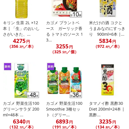
キリン 生茶 2L ×12
カゴメ プラントベ
米だけの酒 コクと
本 | 「生」のおいし
ース ガーリック香
うまみなのにすっき
さがいきた、...
る トマトのソース 1
り 900ml×6本 |...
4275
5834
3...
円
円
3255
（356
／本）
（972
／本）
円
.3円
.4円
（325
／個）
.5円
カゴメ 野菜生活100
カゴメ 野菜生活100
タマノイ酢 黒酢30
グリーンサラダ 200
Smoothie 3種セッ
Diet 200ml×24本 |
ml×48本 ...
ト（グリー...
黒酢...
6340
6893
3235
円
円
円
（132
／本）
（191
／本）
（134
／本）
.1円
.5円
.8円