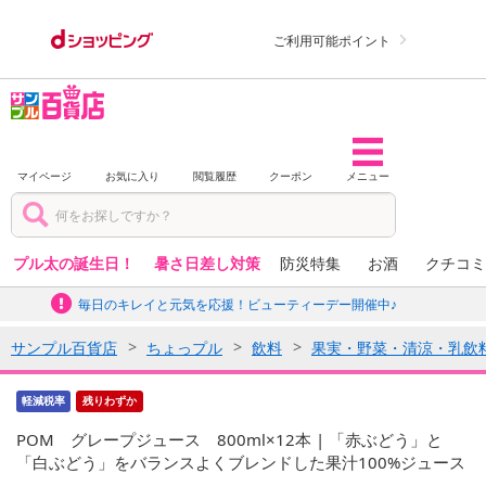
ご利用可能ポイント
マイページ
お気に入り
閲覧履歴
クーポン
メニュー
プル太の誕生日！
暑さ日差し対策
防災特集
お酒
クチコミ
毎日のキレイと元気を応援！ビューティーデー開催中♪
サンプル百貨店
ちょっプル
飲料
果実・野菜・清涼・乳飲
軽減税率
残りわずか
POM グレープジュース 800ml×12本 | 「赤ぶどう」と
「白ぶどう」をバランスよくブレンドした果汁100%ジュース