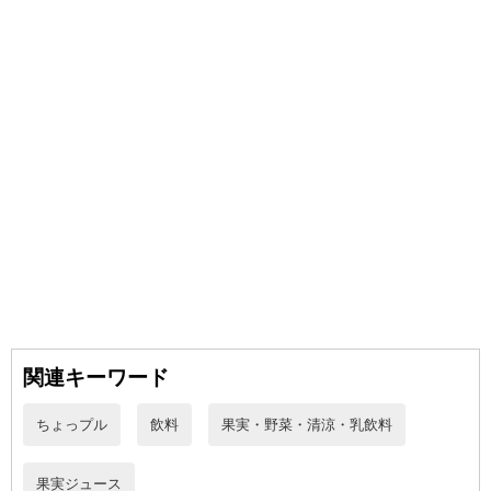
※お申込み頂きました商品の同梱、お届けの日時指定はいたしかね
ます。
※お客様のご都合でお受取りいただけない場合、商品の再発送や返
金はいたしかねます。
また、お届け日時のご指定は、お受けできません。宅配業者からの
不在票にてご対応ください。
※発送予定日は前後する場合がございます。また商品によって発送
日が異なります。
※dショッピングサンプル百貨店よりお届けする商品は、ご利用いた
だいた後のご感想をいただくことを目的としており、転売等は固く
禁じます。
転売等、目的以外での利用が確認された場合は、サービス利用を停
止させていただきます。
【配送伝票番号について】
関連キーワード
※こちらの商品については商品の発送完了後、
配送伝票番号がマイページに表示されない場合もございます。予
ちょっプル
飲料
果実・野菜・清涼・乳飲料
めご了承ください。
果実ジュース