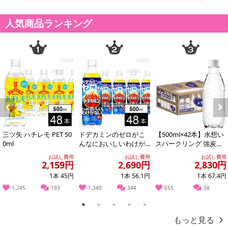
のでご了承ください。
人気商品ランキング
【キャンセルについて】
※お申込み後のキャンセルはお受けできません。
記載されている内容を必ずご確認いただき、お届けする商品セット
にご納得いただきましたうえでお申し込みください。
※パッケージ変更や商品リニューアル（成分など含む）等により、
参考の掲載画像や画像内のバーコードなど、お届け商品と多少異な
る場合がございます。
また、[新たな加工食品の原料原産地表示制度]の経過措置期間の終
了により、商品詳細内に記載の原産国・原材料の表記が旧表記の場
Previous
Next
合がございます。
三ツ矢 ハチレモ PET 50
ドデカミンのゼロがこ
【500ml×42本】水想い
あらかじめご了承いただいた上でお申込みください。なお、本理由
0ml
んなにおいしいわけが
スパークリング 強炭酸
によるお申込み後のキャンセル・返品交換は対応いたしかねます。
ない PET 500ml
水 500ml ラベルレス
お試し費用
お試し費用
お試し費用
無...
2,159円
2,690円
2,830円
【お支払いについて】
1本 45円
1本 56.1円
1本 67.4円
※お支払い方法は、電話料金合算払い、クレジットカード払い、dポ
1,245
193
1,340
344
655
58
イントがご利用いただけます。
1
2
3
4
5
もっと見る
【発送・お届け・商品について】