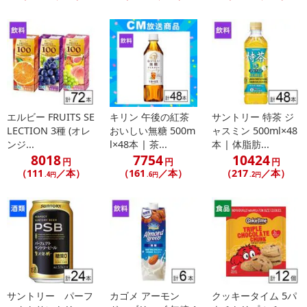
エルビー FRUITS SE
キリン 午後の紅茶
サントリー 特茶 ジ
LECTION 3種 (オレ
おいしい無糖 500m
ャスミン 500ml×48
ンジ...
l×48本 | 茶...
本 | 体脂肪...
8018
7754
10424
円
円
円
（111
／本）
（161
／本）
（217
／本）
.4円
.6円
.2円
サントリー パーフ
カゴメ アーモン
クッキータイム 5パ