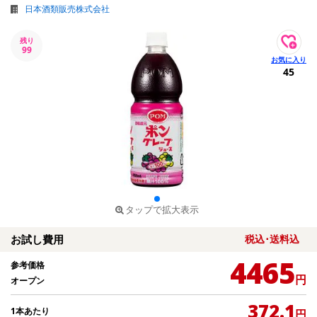
日本酒類販売株式会社
残り
99
45
タップで拡大表示
お試し費用
税込･送料込
4465
参考価格
円
オープン
372.1
1本あたり
円