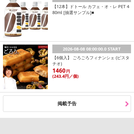
【12本】ドトール カフェ・オ・レ PET 4
80ml [抽選サンプル]■
2026-08-08 08:00:00.0 START
【6個入】 ごろごろフィナンシェ (ピスタ
チオ)
1460
円
(243
.4円
／個)
掲載予告