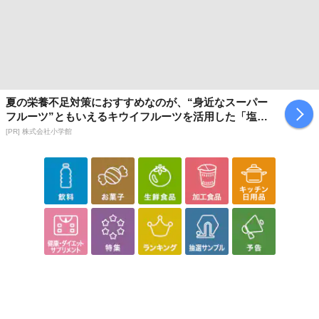
夏の栄養不足対策におすすめなのが、“身近なスーパー
フルーツ”ともいえるキウイフルーツを活用した「塩キ
ウイ」
[PR] 株式会社小学館