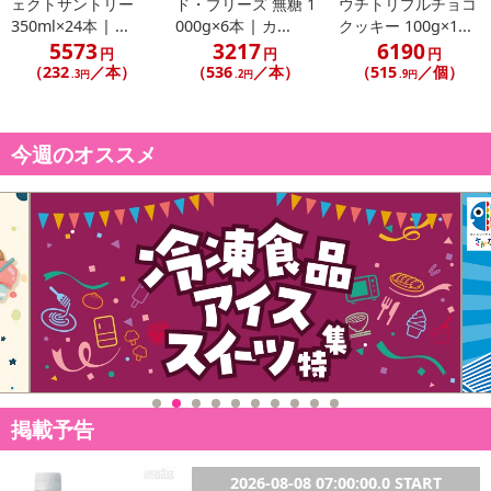
ェクトサントリー
ド・ブリーズ 無糖 1
ウチトリプルチョコ
350ml×24本 | ...
000g×6本 | カ...
クッキー 100g×1...
5573
3217
6190
円
円
円
（232
／本）
（536
／本）
（515
／個）
.3円
.2円
.9円
今週のオススメ
掲載予告
2026-08-08 07:00:00.0 START