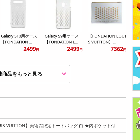
Galaxy S10用ケース
Galaxy S9用ケース
【FONDATION LOUI
【FONDATION ...
【FONDATION L...
S VUITTON】...
2499
2499
7362
円
円
円
連商品をもっと見る
【FONDATION LOUI
キャメル【FONDATI
S VUITTON】...
ON LOUIS VUIT...
12900
7576
円
円
LOUIS VUITTON】美術館限定トートバッグ 白 ★内ポケット付