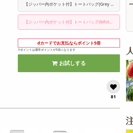
オープン
オープン
【ジッパー内ポケット付】トートバッグ(Grey C
参考価格
参考価格
33
1枚あたり
anvas)
.4
円
【ジッパー内ポケット付】トートバッグ(White
Canvas)
dカードでお支払ならポイント5倍
※ポイントは通常ポイントが5倍になります
お試しする
81