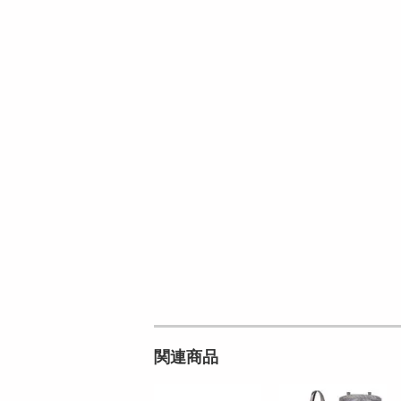
オープン
参考価格
円
999
1個あたり
4
.7
円
円
関連商品