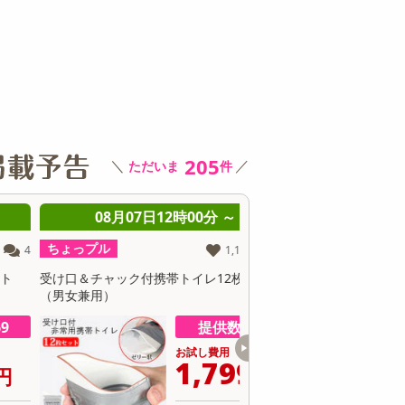
その他 キッチン・日用品
その他 ファッション
サ
205
＼
／
ただいま
件
08月07日12時00分 ～
08月07日12時0
ちょっプル
ちょっプル
1,195
43
受け口＆チャック付携帯トイレ12枚セット
順次出荷 地域厳選の桃「
（男女兼用）
玉 1箱約5k
提供数 111
お試し費用
お
1,799
9
円