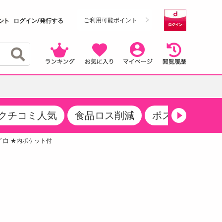
ご利用可能ポイント
ログイン/発行する
クチコミ人気
食品ロス削減
ポストにお届け
クーポン
・サプリメント
品
・収納・寝具
マタニティ
ケア
商品限定クーポン
ッグ 白 ★内ポケット付
食品ギフト
おつまみ
ココア・チョコレート飲料
その他 アルコール飲料
弁当箱・水筒・弁当グッズ
下着・ルームウェア
その他 食品
製菓・製パン材料
飲料ギフト
生活雑貨
メンズ
その他 お菓子・スイーツ
その他 飲料
スポーツ・アウトドア用品
ベビー・キッズ
介護用品
レッグウェア