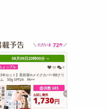
その他 キッチン・日用品
その他 ファッション
サ
72
＼
／
ただいま
件
08月09日20時00分 ～
08月09日
ちょっプル
ちょっプル
8
51
3
クリ
【170g×2袋】舞妓の酒粕 桜洗顔
VC-100 ブライ
レミアムDX 500ml
提供数 413
お試し費用
1,437
円
円