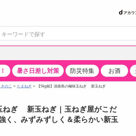
！
暑さ日差し対策
防災特集
お酒
て見る
特設コーナー
食品・調味料
生鮮食品
お菓子
アイス・スイーツ
飲料
お酒
洗剤
キッチン・日用品
健康・ダイエット
医薬品・医薬部外
インテリア・家具
ファッション
家電
ベビー・キッズ・
ペット用品
加工食品
ヘアケア・ボディ
ビューティーケア
特集一覧
・きのこ
たまねぎ
【5kg箱】淡路島の極味玉ねぎ 新玉ねぎ
クチコミで選ばれた人気商品
米・雑穀
肉・肉加工品
スナック菓子
アイスクリーム・シャーベット
水・ミネラルウォーター・炭酸水
ビール・発泡酒・新ジャンル
キッチン・台所用洗剤
掃除用具
健康食品・飲料
第二類医薬品
収納用品
トップス
生活家電
ベビーおむつ・トイレ用品
犬用品
カップ麺・乾麺・パスタ
ヘアケア・スタイリング
スキンケア・基礎化粧品
パン・シリアル・コーンフレーク
魚介類・シーフード・水産加工品
クッキー・クラッカー
ケーキ・スイーツ
お茶・紅茶（ソフトドリンク）
ワイン
洗濯用洗剤・柔軟剤・漂白剤
洗濯用品
ダイエット
指定第二類医薬品
寝具・布団
ボトムス
キッチン家電
授乳グッズ
猫用品
インスタント・レトルト・冷凍食品・惣菜
ボディケア
ベースメイク・メイクアップ・ネイル
玉ねぎ 新玉ねぎ | 玉ねぎ屋がこだ
サンプリング
チーズ・ヨーグルト・乳製品・卵
フルーツ・果物・果物加工品
キャンディ・ガム・タブレット
お菓子・スイーツギフト
コーヒー（ソフトドリンク）
日本酒・焼酎
バス・お風呂用洗剤
トイレ・バス用品
サプリメント
第三類医薬品
マット・カーペット・クッション
シューズ
冷房・暖房器具・空調
食事グッズ
その他 ペット用品
ナチュラル・オーガニックコスメ
強く、みずみずしく＆柔らかい新玉
抽選サンプル
調味料・ドレッシング・油
野菜・きのこ
せんべい・米菓
果実・野菜・清涼・乳飲料
洋酒・リキュール
トイレ用洗剤
タオル
美容サプリメント・ドリンク
医薬部外品
テーブル・デスク・カウンター
バッグ
美容・健康家電
ベビー用品・雑貨
香水・アロマ