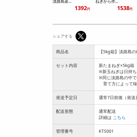
淡路島産...
ねぎから作...
1392
1538
円
円
シェアする
商品名
【5kg箱】淡路島
セット内容
新たまねぎ×5kg箱
※新玉ねぎは日持
※同じ淡路島の中
育て方によって味
発送予定日
通常7日前後（発送
配送形態
通常配送
詳細は
こちら
管理番号
KTS001