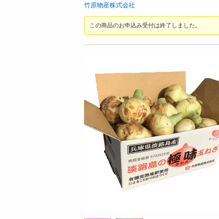
お酒
竹原物産株式会社
洗剤
この商品のお申込み受付は終了しました。
キッチン・日用品
ヘアケア・ボディケア
ビューティーケア
健康・ダイエット・サプリメント
医薬品・医薬部外品
インテリア・家具・収納・寝具
08月09日19時00分 ～
08月
ファッション
ちょっプル
ちょっプル
0
0
7
0
家電
茶）宇治
【日替わり数量限定】【シアーブルーLLサ
【日替わり数量
ベビー・キッズ・マタニティ
イズ】着た瞬間ひんやり快適 シールドクー
ーフレーバーシ
ルパーカー【先行チケット利用NG】
利用NG】
ペット用品
300
提供数 50
資格・学習
お試し費用
24
7,990
円
円
掲載予告