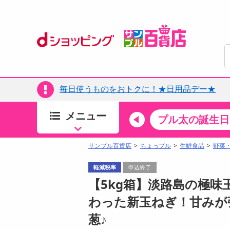
毎日使うものをおトクに！★日用品デー★
メニュー
ちょっプルカテゴリ
キッチン・日用品
食品
プル太の誕生日
すべ
食品・調味料
サンプル百貨店
ちょっプル
生鮮食品
野菜
生鮮食品
軽減税率
申込終了
加工食品
【5kg箱】淡路島の極味
お菓子
わった新玉ねぎ！甘みが
アイス・スイーツ
葱♪
飲料