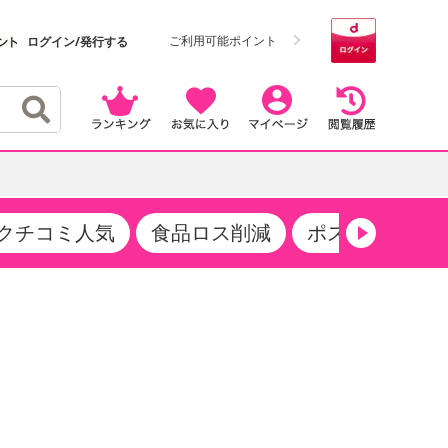
ご利用可能ポイント
ログイン/発行する
クチコミ人気
食品ロス削減
ポストにお届け
クーポン
・サプリメント
品
・収納・寝具
マタニティ
ケア
商品限定クーポン
食品ギフト
おつまみ
ココア・チョコレート飲料
その他 アルコール飲料
弁当箱・水筒・弁当グッズ
下着・ルームウェア
その他 食品
製菓・製パン材料
飲料ギフト
生活雑貨
メンズ
その他 お菓子・スイーツ
その他 飲料
スポーツ・アウトドア用品
ベビー・キッズ
介護用品
レッグウェア