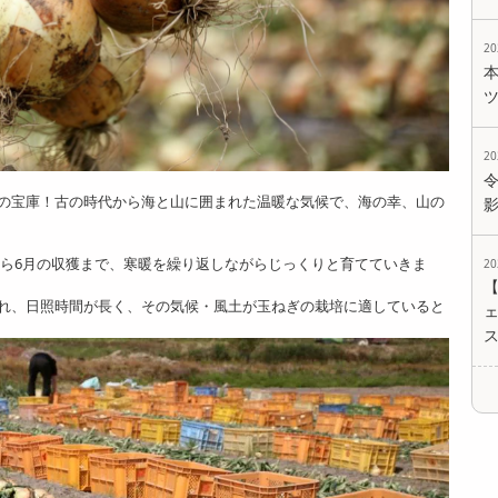
2
2
の宝庫！古の時代から海と山に囲まれた温暖な気候で、海の幸、山の
月から6月の収獲まで、寒暖を繰り返しながらじっくりと育てていきま
2
れ、日照時間が長く、その気候・風土が玉ねぎの栽培に適していると
ェ