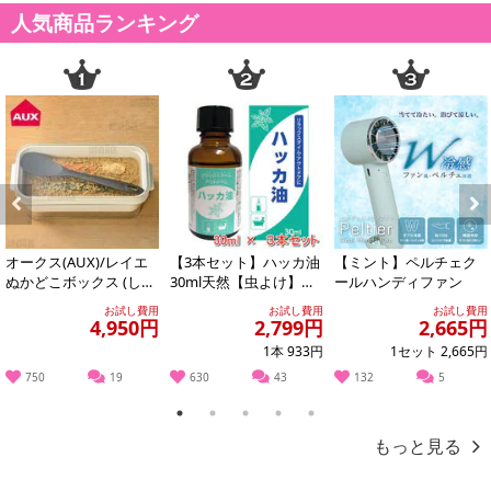
人気商品ランキング
・原産国（最終加工地）：中国
・原材料/材質/素材：シリコン
・商品カラー：ブラック
・商品サイズ：商品詳細画像参照
Previous
Next
・注意事項：
※写真は展示例・イメージです
オークス(AUX)/レイエ
【3本セット】ハッカ油
【ミント】ペルチェク
ぬかどこボックス (しゃ
30ml天然【虫よけ】
ールハンディファン
※端末・モニターの環境により、実際の商品と多少色の見え方が
もじ付き) ※日本製/LE
【消臭対策】【アロマ
異なる場 合があります。あらかじめご了承ください
お試し費用
お試し費用
お試し費用
S...
に】【バスタイム...
4,950円
2,799円
2,665円
※平置き採寸の為、サイズは多少の誤差が生じる場合がございま
1本 933円
1セット 2,665円
す
750
19
630
43
132
5
※輸入品のため、多少の傷や汚れ等はご承諾の上お申込みをよろ
しくお願い致します
1
2
3
4
5
※商品は、本体のみの簡易包装で出荷します。予めご了承くださ
もっと見る
い
※配送状況によりおとどけが遅れる場合がございます。予めご了