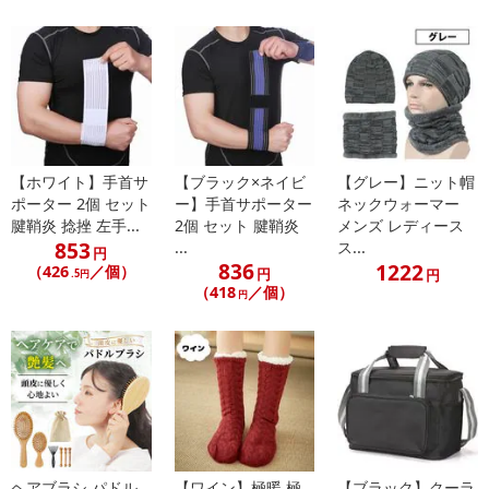
休業日
■
その他共通および商品カテゴリー別注意事項（※必ずご確認くだ
さい）
こちらの情報は
2026-07-09 13:55:57.0
での情報となります。
【ホワイト】手首サ
【ブラック×ネイビ
【グレー】ニット帽
ポーター 2個 セット
ー】手首サポーター
ネックウォーマー
腱鞘炎 捻挫 左手...
2個 セット 腱鞘炎
メンズ レディース
853
...
ス...
円
836
1222
（426
／個）
円
円
.5円
（418
／個）
円
ヘアブラシ パドル
【ワイン】極暖 極
【ブラック】クーラ