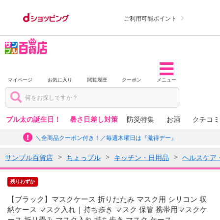
ご利用可能ポイント
マイページ
お気に入り
閲覧履歴
クーポン
メニュー
プル太の誕生日！
暑さ日差し対策
防災特集
お酒
クチコミ
＼全商品クーポン付き！／毎週木曜日は『激得デー』
サンプル百貨店
ちょっプル
キッチン・日用品
ヘルスケア
残りわずか
【ブラック】マスクケース 折りたたみ マスク用 シリコン 収
納ケース マスク入れ | 持ち歩き マスク 保管 携帯用マスクケ
ース 折り畳み マスク入れ 持ち歩き マスク ケース