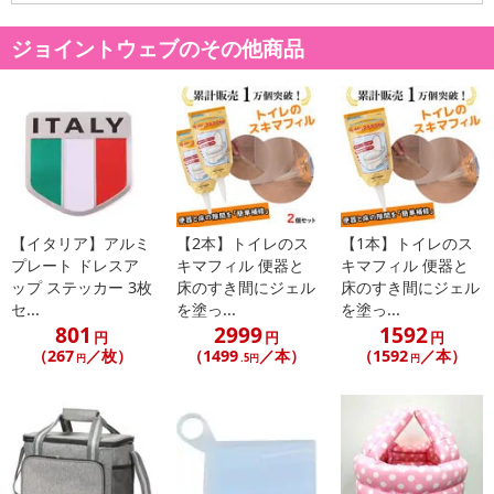
また、[新たな加工食品の原料原産地表示制度]の経過措置期間の終
了により、商品詳細内に記載の原産国・原材料の表記が旧表記の場
ジョイントウェブのその他商品
合がございます。
あらかじめご了承いただいた上でお申込みください。なお、本理由
によるお申込み後のキャンセル・返品交換は対応いたしかねます。
【お支払いについて】
※お支払い方法は、電話料金合算払い、クレジットカード払い、dポ
イントがご利用いただけます。
【イタリア】アルミ
【2本】トイレのス
【1本】トイレのス
プレート ドレスア
キマフィル 便器と
キマフィル 便器と
【発送・お届け・商品について】
ップ ステッカー 3枚
床のすき間にジェル
床のすき間にジェル
※お申込み頂きました商品の同梱、お届けの日時指定はいたしかね
セ...
を塗っ...
を塗っ...
ます。
801
2999
1592
円
円
円
※お客様のご都合でお受取りいただけない場合、商品の再発送や返
（267
／枚）
（1499
／本）
（1592
／本）
円
.5円
円
金はいたしかねます。
また、お届け日時のご指定は、お受けできません。宅配業者からの
不在票にてご対応ください。
※発送予定日は前後する場合がございます。また商品によって発送
日が異なります。