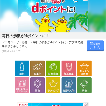
毎日の歩数がdポイントに！
ドコモユーザー必見！＜毎日の歩数がdポイントに＞アプリで健
詳細は
康習慣が楽しく続く
こちら
[PR] dヘルスケア