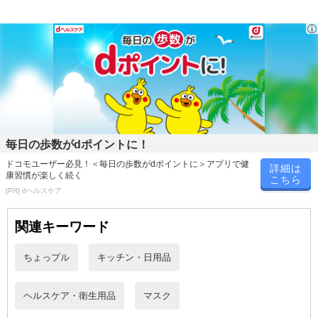
承ください
※商品の性質上サイズが合わない等での交換・返品はお受けして
おりません。予めご了承ください
※商品改良のため、予告なく一部デザイン・カラー等仕様が変更
になる場合がございます。予めご了承ください
注意事項
毎日の歩数がdポイントに！
【賞味・消費期限のある商品について】
商品到着時点でのお日持ち期間は、配送日数などにより異なります
ドコモユーザー必見！＜毎日の歩数がdポイントに＞アプリで健
詳細は
康習慣が楽しく続く
こちら
のでご了承ください。
[PR] dヘルスケア
【キャンセルについて】
関連キーワード
※お申込み後のキャンセルはお受けできません。
記載されている内容を必ずご確認いただき、お届けする商品セット
ちょっプル
キッチン・日用品
にご納得いただきましたうえでお申し込みください。
※パッケージ変更や商品リニューアル（成分など含む）等により、
参考の掲載画像や画像内のバーコードなど、お届け商品と多少異な
ヘルスケア・衛生用品
マスク
る場合がございます。