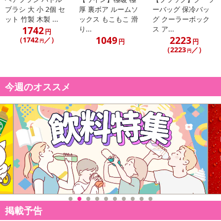
ブラシ 大 小 2個 セ
厚 裏ボア ルームソ
ーバッグ 保冷バッ
ット 竹製 木製 ...
ックス もこもこ 滑
グ クーラーボック
1742
り...
ス ア...
円
1049
2223
（1742
／）
円
円
円
（2223
／）
円
今週のオススメ
掲載予告