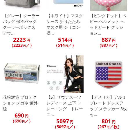
※dショッピングサンプル百貨店よりお届けする商品は、ご利用いた
だいた後のご感想をいただくことを目的としており、転売等は固く
禁じます。
【グレー】クーラー
【ホワイト】マスク
【ピンクドット】ベ
転売等、目的以外での利用が確認された場合は、サービス利用を停
バッグ 保冷バッグ
ケース 折りたたみ
ビー ヘルメット ヘ
クーラーボックス
マスク用 シリコン
ッドガード クッシ
止させていただきます。
アウ...
収...
ョン...
2223
514
887
円
円
円
【配送伝票番号について】
（2223
／）
（514
／）
（887
／）
円
円
円
※こちらの商品については商品の発送完了後、
配送伝票番号がマイページに表示されない場合もございます。予
めご了承ください。
発送日カレンダー
花粉対策 プロテク
【S】サウナスーツ
【アメリカ】アルミ
ション メガネ 紫外
レディース 上下 ト
プレート ドレスア
線
レーニング トレー
ップ ステッカー 3枚
690
ニ...
セ...
円
5097
801
（690
／）
円
円
円
（5097
／）
（267
／枚）
円
円