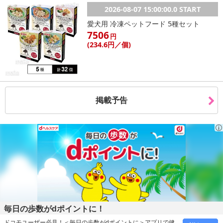
2026-08-07 15:00:00.0 START
愛犬用 冷凍ペットフード 5種セット
7506
円
(234
.6円
／個)
掲載予告
毎日の歩数がdポイントに！
ドコモユーザー必見！＜毎日の歩数がdポイントに＞アプリで健