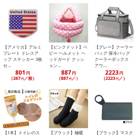
によるお申込み後のキャンセル・返品交換は対応いたしかねます。
【お支払いについて】
※お支払い方法は、電話料金合算払い、クレジットカード払い、dポ
イントがご利用いただけます。
【アメリカ】アルミ
【ピンクドット】ベ
【グレー】クーラー
【発送・お届け・商品について】
プレート ドレスア
ビー ヘルメット ヘ
バッグ 保冷バッグ
※お申込み頂きました商品の同梱、お届けの日時指定はいたしかね
ップ ステッカー 3枚
ッドガード クッシ
クーラーボックス
ます。
セ...
ョン...
アウ...
※お客様のご都合でお受取りいただけない場合、商品の再発送や返
801
887
2223
円
円
円
金はいたしかねます。
（267
／枚）
（887
／）
（2223
／）
円
円
円
また、お届け日時のご指定は、お受けできません。宅配業者からの
不在票にてご対応ください。
※発送予定日は前後する場合がございます。また商品によって発送
日が異なります。
※dショッピングサンプル百貨店よりお届けする商品は、ご利用いた
だいた後のご感想をいただくことを目的としており、転売等は固く
禁じます。
転売等、目的以外での利用が確認された場合は、サービス利用を停
【1本】トイレのス
【ブラック】極暖
【ブラック】マスク