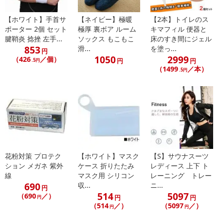
※商品改良のため、予告なく一部デザイン・カラー等仕様が変更
になる場合がございます。予めご了承ください
【ホワイト】手首サ
【ネイビー】極暖
【2本】トイレのス
ポーター 2個 セット
極厚 裏ボア ルーム
キマフィル 便器と
注意事項
腱鞘炎 捻挫 左手...
ソックス もこもこ
床のすき間にジェル
853
滑...
を塗っ...
円
1050
2999
（426
／個）
【賞味・消費期限のある商品について】
円
円
.5円
（1499
／本）
商品到着時点でのお日持ち期間は、配送日数などにより異なります
.5円
のでご了承ください。
【キャンセルについて】
※お申込み後のキャンセルはお受けできません。
記載されている内容を必ずご確認いただき、お届けする商品セット
にご納得いただきましたうえでお申し込みください。
※パッケージ変更や商品リニューアル（成分など含む）等により、
花粉対策 プロテク
【ホワイト】マスク
【S】サウナスーツ
参考の掲載画像や画像内のバーコードなど、お届け商品と多少異な
ション メガネ 紫外
ケース 折りたたみ
レディース 上下 ト
る場合がございます。
線
マスク用 シリコン
レーニング トレー
また、[新たな加工食品の原料原産地表示制度]の経過措置期間の終
690
収...
ニ...
円
了により、商品詳細内に記載の原産国・原材料の表記が旧表記の場
514
5097
（690
／）
円
円
円
合がございます。
（514
／）
（5097
／）
円
円
あらかじめご了承いただいた上でお申込みください。なお、本理由