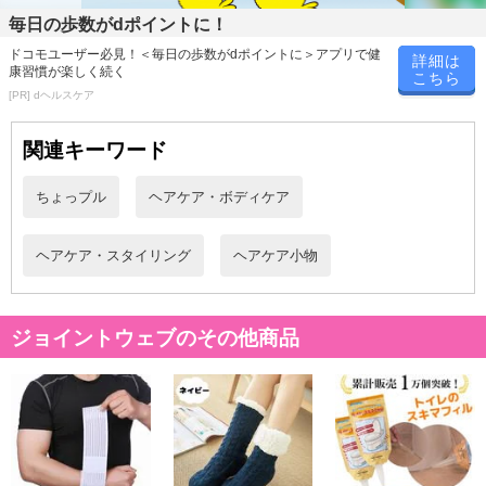
毎日の歩数がdポイントに！
ドコモユーザー必見！＜毎日の歩数がdポイントに＞アプリで健
詳細は
・原産国（最終加工地）：中国
康習慣が楽しく続く
こちら
・原材料/材質/素材：竹
[PR] dヘルスケア
・商品カラー：ベージュ
・注意事項：
関連キーワード
※写真は展示例・イメージです
※端末・モニターの環境により、実際の商品と多少色の見え方が
ちょっプル
ヘアケア・ボディケア
異なる場 合があります。あらかじめご了承ください
※平置き採寸の為、サイズは多少の誤差が生じる場合がございま
ヘアケア・スタイリング
ヘアケア小物
す
※輸入品のため、多少の傷や汚れ等はご承諾の上お申込みをよろ
しくお願い致します
ジョイントウェブのその他商品
※商品は、本体のみの簡易包装で出荷します。予めご了承くださ
い
※配送状況によりおとどけが遅れる場合がございます。予めご了
承ください
※商品の性質上サイズが合わない等での交換・返品はお受けして
おりません。予めご了承ください