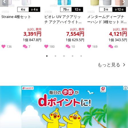
Previous
Next
Straine 4種セット
ビオレ UV アクアリッ
メンタームディープナ
チ アクアハイライトロ
ーハンド 3種セット ※
ーション 70ml ※商品改
店頭戻り品
お試し費用
お試し費用
お試し費用
廃に伴...
3,391円
7,554円
4,121円
1個 847.8円
1個 629.5円
1個 343.5円
136
7
180
10
169
49
1
2
3
4
5
もっと見る