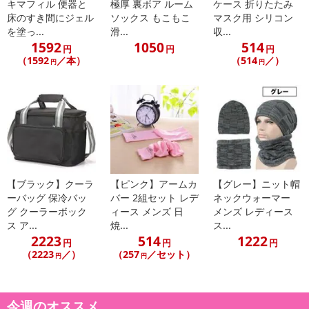
キマフィル 便器と
極厚 裏ボア ルーム
ケース 折りたたみ
止させていただきます。
床のすき間にジェル
ソックス もこもこ
マスク用 シリコン
を塗っ...
滑...
収...
【配送伝票番号について】
1592
1050
514
円
円
円
※こちらの商品については商品の発送完了後、
（1592
／本）
（514
／）
円
円
配送伝票番号がマイページに表示されない場合もございます。予
めご了承ください。
発送日カレンダー
【ブラック】クーラ
【ピンク】アームカ
【グレー】ニット帽
ーバッグ 保冷バッ
バー 2組セット レデ
ネックウォーマー
グ クーラーボック
ィース メンズ 日
メンズ レディース
ス ア...
焼...
ス...
2223
514
1222
円
円
円
（2223
／）
（257
／セット）
円
円
休業日
今週のオススメ