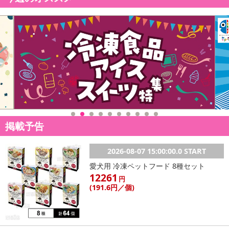
■
その他共通および商品カテゴリー別注意事項（※必ずご確認くだ
さい）
こちらの情報は
2026-07-09 13:55:57.0
での情報となります。
掲載予告
2026-08-07 15:00:00.0 START
愛犬用 冷凍ペットフード 8種セット
12261
円
(191
.6円
／個)