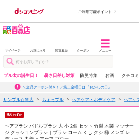
ご利用可能ポイント
マイページ
お気に入り
閲覧履歴
クーポン
メニュー
プル太の誕生日！
暑さ日差し対策
防災特集
お酒
クチコミ
＼全品クーポン付き！／第二金曜日は『おかしの日』
サンプル百貨店
ちょっプル
ヘアケア・ボディケア
ヘアケ
残りわずか
ヘアブラシ パドルブラシ 大 小 2個 セット 竹製 木製 マッサー
ジ クッションブラシ | ブラシ コーム くし クシ 櫛 メンズ レ
ディース 巾着 ヘアケア ブロー