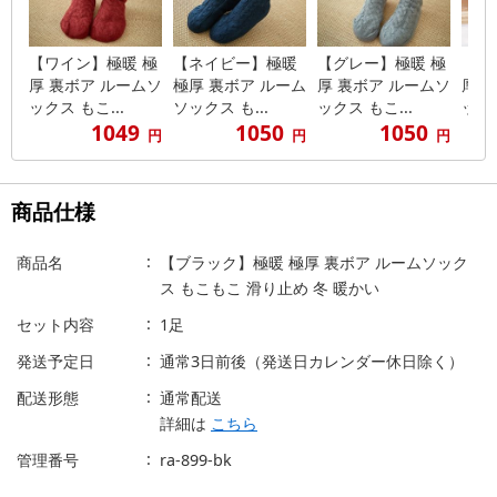
【ワイン】極暖 極
【ネイビー】極暖
【グレー】極暖 極
【ピ
厚 裏ボア ルームソ
極厚 裏ボア ルーム
厚 裏ボア ルームソ
厚 
ックス もこ...
ソックス も...
ックス もこ...
ックス
1049
1050
1050
円
円
円
商品仕様
商品名
【ブラック】極暖 極厚 裏ボア ルームソック
ス もこもこ 滑り止め 冬 暖かい
セット内容
1足
発送予定日
通常3日前後（発送日カレンダー休日除く）
配送形態
通常配送
詳細は
こちら
管理番号
ra-899-bk