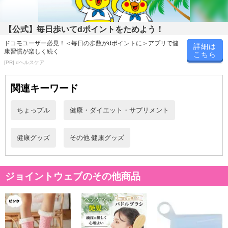
・原材料/材質/素材：ポリエステル・その他
・商品カラー：ブラック
・商品サイズ：約23-25cm
【公式】毎日歩いてdポイントをためよう！
・注意事項：
ドコモユーザー必見！＜毎日の歩数がdポイントに＞アプリで健
詳細は
※写真は展示例・イメージです
康習慣が楽しく続く
こちら
※端末・モニターの環境により、実際の商品と多少色の見え方が
[PR] dヘルスケア
異なる場 合があります。あらかじめご了承ください
※平置き採寸の為、サイズは多少の誤差が生じる場合がございま
関連キーワード
す
※商品は、本体のみの簡易包装で出荷します。予めご了承くださ
ちょっプル
健康・ダイエット・サプリメント
い
※商品の性質上サイズが合わない等での交換・返品はお受けして
健康グッズ
その他 健康グッズ
おりません。予めご了承ください
※商品改良のため、予告なく一部デザイン・カラー等仕様が変更
になる場合がございます。予めご了承ください
ジョイントウェブのその他商品
注意事項
【賞味・消費期限のある商品について】
商品到着時点でのお日持ち期間は、配送日数などにより異なります