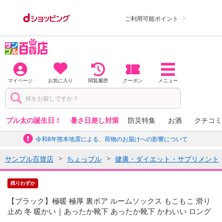
ご利用可能ポイント
マイページ
お気に入り
閲覧履歴
クーポン
メニュー
プル太の誕生日！
暑さ日差し対策
防災特集
お酒
クチコミ
令和8年熊本地震による、荷物のお届けへの影響について
サンプル百貨店
ちょっプル
健康・ダイエット・サプリメント
残りわずか
【ブラック】極暖 極厚 裏ボア ルームソックス もこもこ 滑り
止め 冬 暖かい | あったか靴下 あったか靴下 かわいい ロング