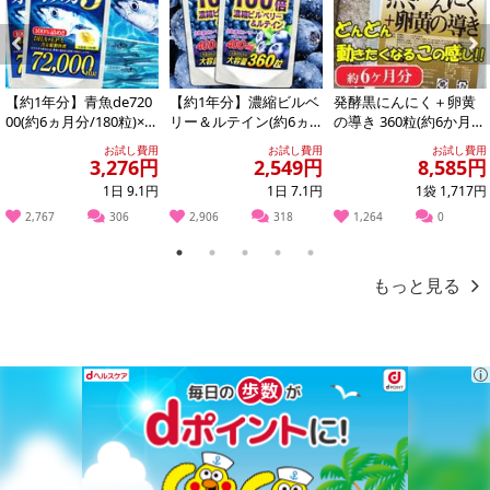
Previous
Next
【約1年分】青魚de720
【約1年分】濃縮ビルベ
発酵黒にんにく＋卵黄
00(約6ヵ月分/180粒)×2
リー＆ルテイン(約6ヵ
の導き 360粒(約6か月
袋
月分/360粒)×2袋
分)
お試し費用
お試し費用
お試し費用
3,276円
2,549円
8,585円
1日 9.1円
1日 7.1円
1袋 1,717円
2,767
306
2,906
318
1,264
0
1
2
3
4
5
もっと見る
・原産国（最終加工地）：中国