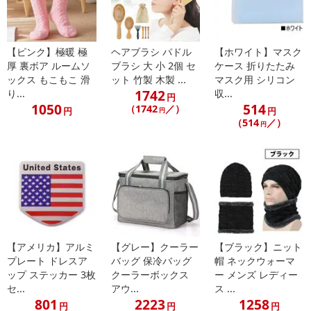
のでご了承ください。
【キャンセルについて】
【ピンク】極暖 極
ヘアブラシ パドル
【ホワイト】マスク
※お申込み後のキャンセルはお受けできません。
厚 裏ボア ルームソ
ブラシ 大 小 2個 セ
ケース 折りたたみ
記載されている内容を必ずご確認いただき、お届けする商品セット
ックス もこもこ 滑
ット 竹製 木製 ...
マスク用 シリコン
1742
り...
収...
にご納得いただきましたうえでお申し込みください。
円
1050
514
（1742
／）
※パッケージ変更や商品リニューアル（成分など含む）等により、
円
円
円
（514
／）
参考の掲載画像や画像内のバーコードなど、お届け商品と多少異な
円
る場合がございます。
また、[新たな加工食品の原料原産地表示制度]の経過措置期間の終
了により、商品詳細内に記載の原産国・原材料の表記が旧表記の場
合がございます。
あらかじめご了承いただいた上でお申込みください。なお、本理由
によるお申込み後のキャンセル・返品交換は対応いたしかねます。
【アメリカ】アルミ
【グレー】クーラー
【ブラック】ニット
【お支払いについて】
プレート ドレスア
バッグ 保冷バッグ
帽 ネックウォーマ
※お支払い方法は、電話料金合算払い、クレジットカード払い、dポ
ップ ステッカー 3枚
クーラーボックス
ー メンズ レディー
イントがご利用いただけます。
セ...
アウ...
ス ...
801
2223
1258
円
円
円