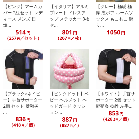
【ピンク】アームカ
【イタリア】アルミ
【グレー】極暖 極
発送日カレンダー
バー 2組セット レデ
プレート ドレスア
厚 裏ボア ルームソ
ィース メンズ 日
ップ ステッカー 3枚
ックス もこもこ 滑
焼...
セ...
り...
514
801
1050
円
円
円
（257
／セット）
（267
／枚）
円
円
休業日
【ブラック×ネイビ
【ピンクドット】ベ
【ホワイト】手首サ
■
その他共通および商品カテゴリー別注意事項（※必ずご確認くだ
ー】手首サポーター
ビー ヘルメット ヘ
ポーター 2個 セット
さい）
2個 セット 腱鞘炎
ッドガード クッシ
腱鞘炎 捻挫 左手...
853
...
ョン...
円
こちらの情報は
2026-07-09 13:55:57.0
での情報となります。
836
887
（426
／個）
円
円
.5円
（418
／個）
（887
／）
円
円