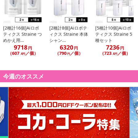
[2種計16個]Aiロボ
[2種計8個]Aiロボテ
[5種計10個]Aiロボ
ティクス Straine つ
ィクス Straine 本体
ティクス Straine 5
めかえ用...
シャン...
種セット
9718
6320
7236
円
円
円
（607
／個）
（790
／個）
（723
／個）
.4円
円
.6円
今週のオススメ