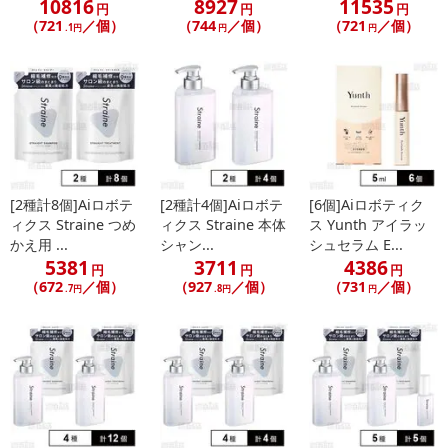
10816
8927
11535
円
円
円
（721
／個）
（744
／個）
（721
／個）
.1円
円
円
[2種計8個]Aiロボテ
[2種計4個]Aiロボテ
[6個]Aiロボティク
ィクス Straine つめ
ィクス Straine 本体
ス Yunth アイラッ
かえ用 ...
シャン...
シュセラム E...
5381
3711
4386
円
円
円
（672
／個）
（927
／個）
（731
／個）
.7円
.8円
円