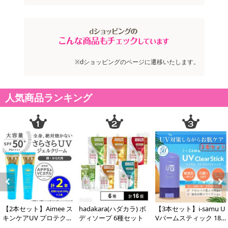
※dショッピングのページに遷移いたします。
人気商品ランキング
Previous
Next
【2本セット】Aimee ス
hadakara(ハダカラ) ボ
【3本セット】i-samu U
キンケアUV プロテクタ
ディソープ 6種セット
Vバームスティック 18g
ー SPF50+ PA+++...
SPF50＋ PA＋...