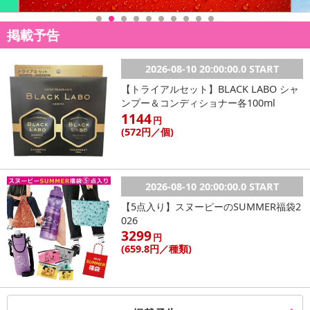
掲載予告
2026-08-10 20:00:00.0 START
【トライアルセット】BLACK LABO シャ
ンプー＆コンディショナー各100ml
1144
円
(572
円
／個)
2026-08-10 20:00:00.0 START
【5点入り】スヌーピーのSUMMER福袋2
026
3299
円
(659
.8円
／種類)