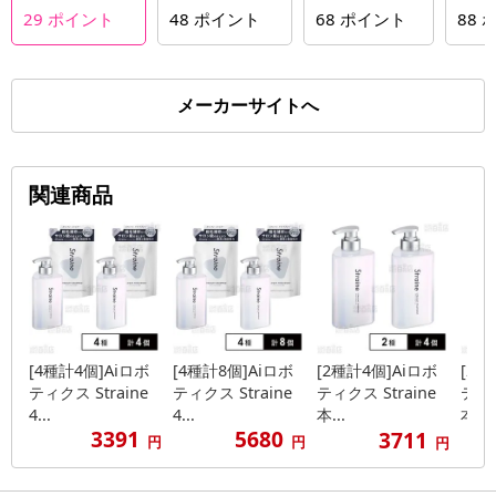
29
ポイント
48
ポイント
68
ポイント
88
メーカーサイトへ
関連商品
[4種計4個]Aiロボ
[4種計8個]Aiロボ
[2種計4個]Aiロボ
[2種
ティクス Straine
ティクス Straine
ティクス Straine
ティク
4...
4...
本...
本...
3391
5680
3711
円
円
円