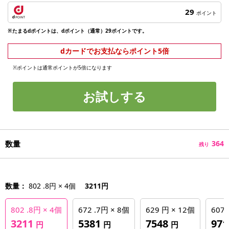
29
ポイント
※たまるdポイントは、dポイント（通常）29ポイントです。
dカードでお支払ならポイント5倍
※ポイントは通常ポイントが5倍になります
お試しする
数量
364
残り
数量：
802 .8円 × 4個
3211円
802 .8円 × 4個
672 .7円 × 8個
629 円 × 12個
607 
3211
5381
7548
97
円
円
円