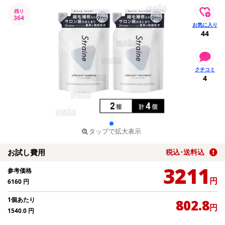
残り
364
44
4
タップで拡大表示
お試し費用
税込･送料込
3211
参考価格
円
6160
円
1個あたり
802.8
円
1540.0
円