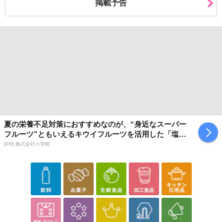
掲載予告
夏の栄養不足対策におすすめなのが、“身近なスーパー
フルーツ”ともいえるキウイフルーツを活用した「塩キ
ウイ」
[PR] 株式会社小学館