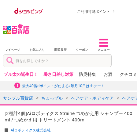
ご利用可能ポイント
マイページ
お気に入り
閲覧履歴
クーポン
メニュー
プル太の誕生日！
暑さ日差し対策
防災特集
お酒
クチコミ
最大40倍dポイントがたまる♪毎月10日はdsデー！
サンプル百貨店
ちょっプル
ヘアケア・ボディケア
ヘアケ
[2種計4個]Aiロボティクス Straine つめかえ用 シャンプー 400
ml / つめかえ用 トリートメント 400ml
Aiロボティクス株式会社