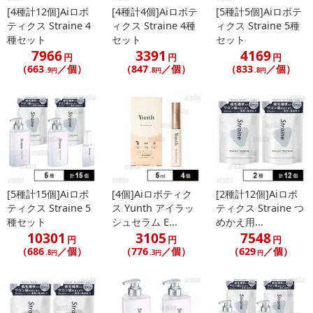
[4種計12個]Aiロボ
[4種計4個]Aiロボテ
[5種計5個]Aiロボテ
ティクス Straine 4
ィクス Straine 4種
ィクス Straine 5種
種セット
セット
セット
7966
3391
4169
円
円
円
（663
／個）
（847
／個）
（833
／個）
.9円
.8円
.8円
[5種計15個]Aiロボ
[4個]Aiロボティク
[2種計12個]Aiロボ
ティクス Straine 5
ス Yunth アイラッ
ティクス Straine つ
種セット
シュセラム E...
めかえ用...
10301
3105
7548
円
円
円
（686
／個）
（776
／個）
（629
／個）
.8円
.3円
円