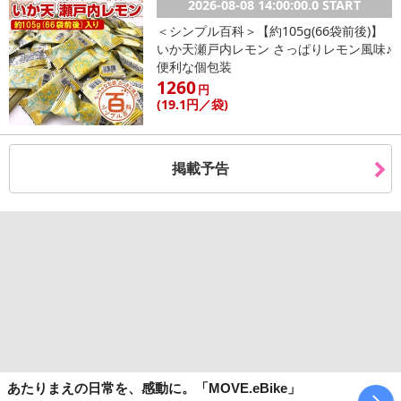
2026-08-08 14:00:00.0 START
＜シンプル百科＞【約105g(66袋前後)】
いか天瀬戸内レモン さっぱりレモン風味♪
便利な個包装
1260
円
(19
.1円
／袋)
掲載予告
あたりまえの日常を、感動に。「MOVE.eBike」