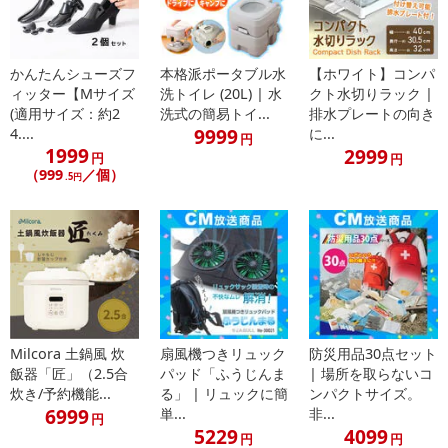
かんたんシューズフ
本格派ポータブル水
【ホワイト】コンパ
ィッター【Mサイズ
洗トイレ (20L) | 水
クト水切りラック |
(適用サイズ：約2
洗式の簡易トイ...
排水プレートの向き
9999
4....
に...
円
1999
2999
円
円
（999
／個）
.5円
Milcora 土鍋風 炊
扇風機つきリュック
防災用品30点セット
飯器「匠」（2.5合
パッド「ふうじんま
| 場所を取らないコ
炊き/予約機能...
る」 | リュックに簡
ンパクトサイズ。
6999
単...
非...
円
5229
4099
円
円