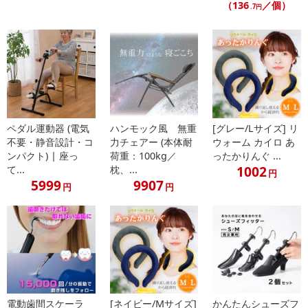
（136
／個）
.7円
ペダル運動器 (電気
ハンモック風 無重
[グレー/Lサイズ] リ
不要・静音設計・コ
力チェアー (本体耐
ウォーム カイロ あ
ンパクト) | 座っ
荷重：100kg／
ったかりんぐ ...
1002
て...
枕、...
円
5999
9907
円
円
電動歯間スケーラ
[ネイビー/Mサイズ]
かんたんシューズフ