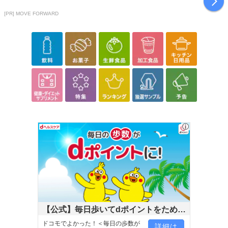
[PR] MOVE FORWARD
【公式】毎日歩いてdポイントをためよ
う！
ドコモでよかった！＜毎日の歩数が
詳細は