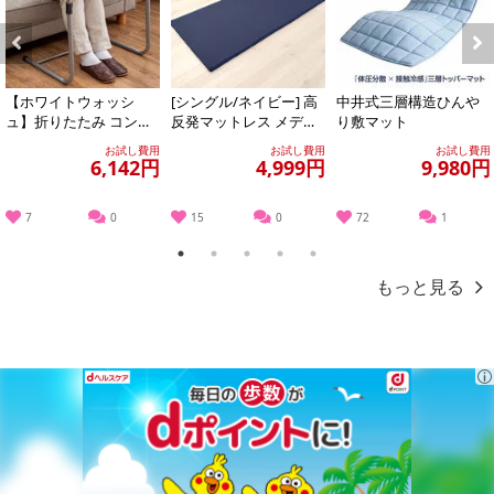
Previous
Next
【ホワイトウォッシ
[シングル/ネイビー] 高
中井式三層構造ひんや
ュ】折りたたみ コンビ
反発マットレス メディ
り敷マット
ニエンステーブル
カルスリーパートッパ
お試し費用
お試し費用
お試し費用
ー (カバ...
6,142円
4,999円
9,980円
7
0
15
0
72
1
1
2
3
4
5
もっと見る