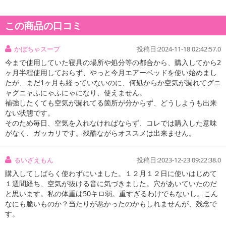
商品詳細
この商品の口コミ
かぼちゃスープ
投稿日:2024-11-18 02:42:57.0
今まで使用していた寝具の場所や処分等の都合から、購入してから2
ヶ月半程使用しておらず、やっと今月エアーベッドを使い始めまし
たが、まだ1ヶ月も経っていないのに、何処からか空気が漏れてグニ
ャグニャふにゃふにゃになり、使えません。
補強したくても空気が漏れてる箇所が分からず、どうしようも出来
ない状態です。
そのため毎日、空気を入れなければならず、コレでは購入した意味
がなく、ガッカリです。残酷ながらオススメは出来ません。
るいざえもん
投稿日:2023-12-23 09:22:38.0
購入してしばらく使わずにいました。１２月１２日に使いはじめて
１週間経ち、空気が抜ける音に気づきました。穴があいていたのだ
と思います。私の体重は50キロ弱。重すぎるわけでもないし。こん
なにも脆いものか？当たりが悪かったのかもしれませんが、残念で
す。