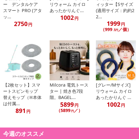
ー デンタルケア
リウォーム カイロ
ィッター【Sサイズ
スマート PRO (アタ
あったかりんぐ...
(適用サイズ：約約2
1002
ッ...
2...
円
1999
2750
円
円
（999
／個）
.5円
【2枚セット】スマ
Milcora 電気トース
[グレー/Mサイズ]
ートスピンモップ
ター | 焼き色7段
リウォーム カイロ
替えモップ（※本体
階。BAGEL...
あったかりんぐ ...
5899
1002
は付属...
円
円
891
（5899
／）
円
円
今週のオススメ