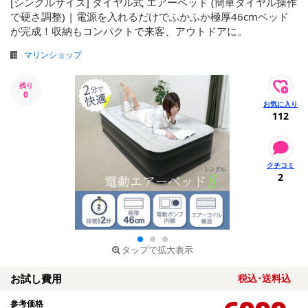
[シングルサイズ] ダイヤル式 エアーベッド (簡単ダイヤル操作
で硬さ調整) | 電源を入れるだけでふかふか極厚46cmベッド
が完成！収納もコンパクトで来客、アウトドアに。
マリンショップ
残り
0
112
2
タップで拡大表示
お試し費用
税込･送料込
参考価格