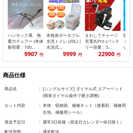
ハンモック風 無
本格派ポータブル
まわしてチャージ
防災
重力チェアー (本体
水洗トイレ (20L) |
充電丸Pro (バッテ
ト 
耐荷重：100...
水洗式...
リー容量：5...
いコン
9907
9999
22900
円
円
円
商品仕様
商品名
[シングルサイズ] ダイヤル式 エアーベッド
(簡単ダイヤル操作で硬さ調整)
セット内容
本体、収納袋、補修キット（接着剤、補修用
生地、補修用シール）
発送予定日
通常3日前後（発送日カレンダー休日除く）
配送形態
通常配送