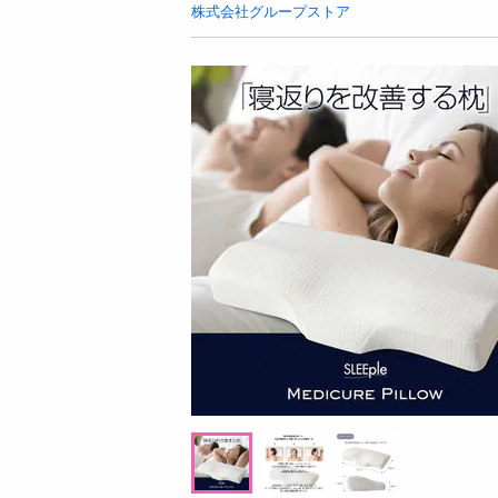
お酒
株式会社グループストア
洗剤
キッチン・日用品
ヘアケア・ボディケア
ビューティーケア
健康・ダイエット・サプリメント
医薬品・医薬部外品
インテリア・家具・収納・寝具
 ～
08月09日19時00分 ～
0
ファッション
ちょっプル
ちょっプ
0
0
8
0
家電
抹茶）宇治
【日替わり数量限定】【シアーブルーLLサ
【日替わり
ベビー・キッズ・マタニティ
イズ】着た瞬間ひんやり快適 シールドクー
ーフレーバー
ルパーカー【先行チケット利用NG】
利用NG】
ペット用品
数 300
提供数 50
資格・学習
用
お試し費用
124
7,990
円
円
掲載予告