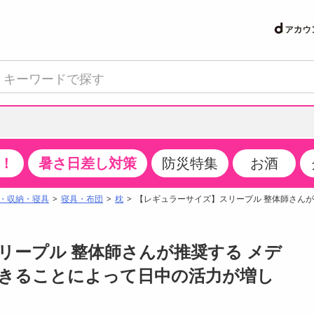
！
暑さ日差し対策
防災特集
お酒
て見る
特設コーナー
食品・調味料
生鮮食品
お菓子
アイス・スイーツ
飲料
お酒
洗剤
キッチン・日用品
健康・ダイエット
医薬品・医薬部外
インテリア・家具
ファッション
家電
ベビー・キッズ・
ペット用品
加工食品
ヘアケア・ボディ
ビューティーケア
特集一覧
・収納・寝具
寝具・布団
枕
【レギュラーサイズ】スリープル 整体師さんが
クチコミで選ばれた人気商品
米・雑穀
肉・肉加工品
スナック菓子
アイスクリーム・シャーベット
水・ミネラルウォーター・炭酸水
ビール・発泡酒・新ジャンル
キッチン・台所用洗剤
掃除用具
健康食品・飲料
第二類医薬品
収納用品
トップス
生活家電
ベビーおむつ・トイレ用品
犬用品
カップ麺・乾麺・パスタ
ヘアケア・スタイリング
スキンケア・基礎化粧品
パン・シリアル・コーンフレーク
魚介類・シーフード・水産加工品
クッキー・クラッカー
ケーキ・スイーツ
お茶・紅茶（ソフトドリンク）
ワイン
洗濯用洗剤・柔軟剤・漂白剤
洗濯用品
ダイエット
指定第二類医薬品
寝具・布団
ボトムス
キッチン家電
授乳グッズ
猫用品
インスタント・レトルト・冷凍食品・惣菜
ボディケア
ベースメイク・メイクアップ・ネイル
リープル 整体師さんが推奨する メデ
サンプリング
チーズ・ヨーグルト・乳製品・卵
フルーツ・果物・果物加工品
キャンディ・ガム・タブレット
お菓子・スイーツギフト
コーヒー（ソフトドリンク）
日本酒・焼酎
バス・お風呂用洗剤
トイレ・バス用品
サプリメント
第三類医薬品
マット・カーペット・クッション
シューズ
冷房・暖房器具・空調
食事グッズ
その他 ペット用品
ナチュラル・オーガニックコスメ
できることによって日中の活力が増し
抽選サンプル
調味料・ドレッシング・油
野菜・きのこ
せんべい・米菓
果実・野菜・清涼・乳飲料
洋酒・リキュール
トイレ用洗剤
タオル
美容サプリメント・ドリンク
医薬部外品
テーブル・デスク・カウンター
バッグ
美容・健康家電
ベビー用品・雑貨
香水・アロマ