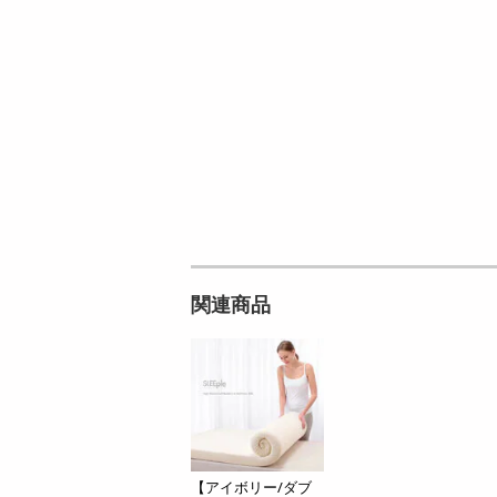
オープン
9,800
参考価格
円
537
り
.5
円
関連商品
【アイボリー/ダブ