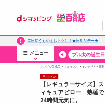
毎日使うものをおトクに！★日用品デー★
メニュー
ちょっプルカテゴリ
キッチン・日用品
食品
プル太の誕生日
すべ
食品・調味料
サンプル百貨店
ちょっプル
インテリア・家具
生鮮食品
残りわずか
加工食品
【レギュラーサイズ】ス
お菓子
ィキュアピロー | 熟睡
アイス・スイーツ
24時間元気に。
飲料