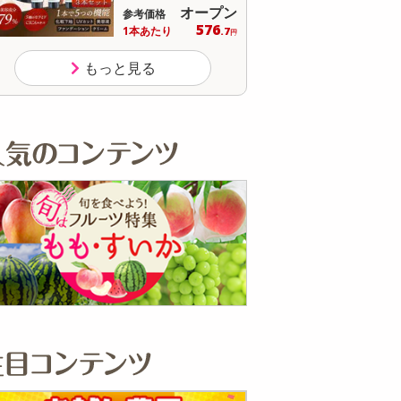
ープン
1,980
参考価格
円
576
718
1袋あたり
.7
.5
円
円
もっと見る