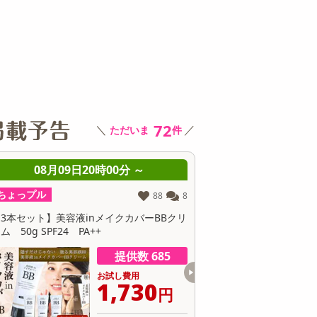
その他 キッチン・日用品
その他 ファッション
サ
72
＼
／
ただいま
件
08月09日20時00分 ～
08月0
ちょっプル
ちょっプル
8
8
51
3
BBクリ
【170g×2袋】舞妓の酒粕 桜洗顔
VC-100 ブラ
レミアムDX 500
85
提供数 413
お試し費用
1,437
円
円