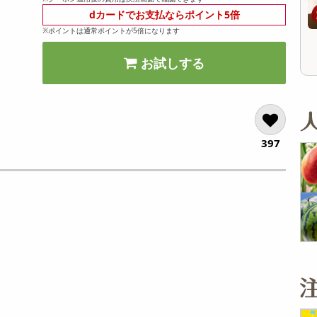
11,923
オ
参考価格
参考価格
円
dカードでお支払ならポイント5倍
206
1本あたり
1本あたり
円
※ポイントは通常ポイントが5倍になります
お試しする
397