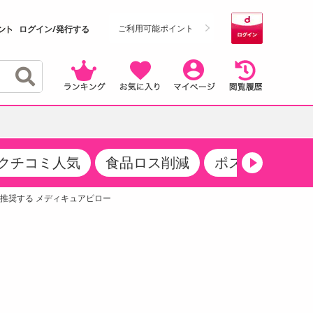
ご利用可能ポイント
ログイン/発行する
クチコミ人気
食品ロス削減
ポストにお届け
クーポン
・サプリメント
品
・収納・寝具
マタニティ
ケア
商品限定クーポン
推奨する メディキュアピロー
食品ギフト
おつまみ
ココア・チョコレート飲料
その他 アルコール飲料
弁当箱・水筒・弁当グッズ
下着・ルームウェア
その他 食品
製菓・製パン材料
飲料ギフト
生活雑貨
メンズ
その他 お菓子・スイーツ
その他 飲料
スポーツ・アウトドア用品
ベビー・キッズ
介護用品
レッグウェア