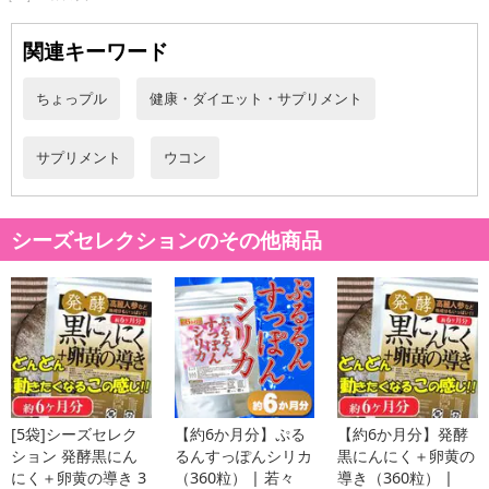
ース、ステアリン酸カルシウム、二酸化ケイ素
・アレルギー表示：なし
関連キーワード
・お召し上がり方：1日2粒を目安にお召し上がり下さい
ちょっプル
健康・ダイエット・サプリメント
注意事項
サプリメント
ウコン
【賞味・消費期限のある商品について】
商品到着時点でのお日持ち期間は、配送日数などにより異なります
のでご了承ください。
シーズセレクションのその他商品
【キャンセルについて】
※お申込み後のキャンセルはお受けできません。
記載されている内容を必ずご確認いただき、お届けする商品セット
にご納得いただきましたうえでお申し込みください。
※パッケージ変更や商品リニューアル(成分など含む)等により、参考
の掲載画像や画像内のバーコードなど、お届け商品と多少異なる場
合がございます。
[5袋]シーズセレク
【約6か月分】ぷる
【約6か月分】発酵
また、[新たな加工食品の原料原産地表示制度]の経過措置期間の終
ション 発酵黒にん
るんすっぽんシリカ
黒にんにく＋卵黄の
了により、商品詳細内に記載の原産国・原材料の表記が旧表記の場
にく＋卵黄の導き 3
（360粒） | 若々
導き（360粒） |