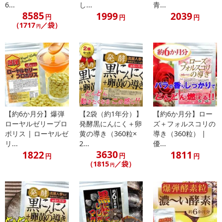
合がございます。
6...
し...
青...
あらかじめご了承いただいた上でお申込みください。なお、本理由
8585
1999
2039
円
円
円
によるお申込み後のキャンセル・返品交換は対応いたしかねます。
（1717
／袋）
円
【お支払いについて】
※お支払い方法は、電話料金合算払い、クレジットカード払い、dポ
イントがご利用いただけます。
【発送・お届け・商品について】
※お申込み頂きました商品の同梱、お届けの日時指定はいたしかね
【約6か月分】爆弾
【2袋（約1年分）】
【約6か月分】ロー
ます。
ローヤルゼリープロ
発酵黒にんにく＋卵
ズ＋フォルスコリの
※お客様のご都合でお受取りいただけない場合、商品の再発送や返
ポリス | ローヤルゼ
黄の導き（360粒×
導き（360粒） |
金はいたしかねます。
リ...
2...
優...
また、お届け日時のご指定は、お受けできません。宅配業者からの
3630
1822
1811
円
円
円
不在票にてご対応ください。
（1815
／袋）
円
※発送予定日は前後する場合がございます。また商品によって発送
日が異なります。
※dショッピングサンプル百貨店よりお届けする商品は、ご利用いた
だいた後のご感想をいただくことを目的としており、転売等は固く
禁じます。