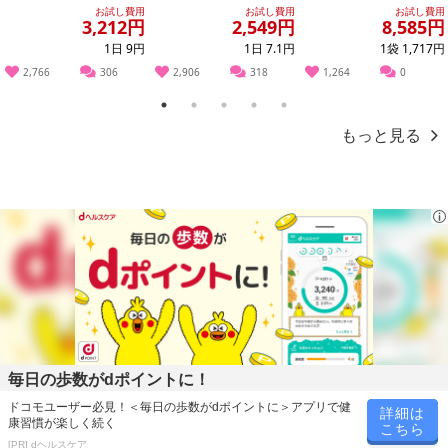
袋
月分/360粒)×2袋
分)
お試し費用
お試し費用
お試し費用
3,212円
2,549円
8,585円
1日 9円
1日 7.1円
1袋 1,717円
2,766
306
2,906
318
1,264
0
1
2
3
4
5
もっと見る
肝臓エキス1万mg、しじみ1万個分のオルニチン4500mgに加え、ウ
コン、カキ肉エキスしっかり♪♪
そして極めつけは、飲む人の健康サイクルを守ることで注目の有用
成分「スルフォラファン」が豊富なことで知られるブロッコリース
プラウトまでIN‼
元気に飲みたい人の成分ぎっしりで軽やかな毎日が送れる有用成分
の爆弾サプリです。
・賞味期限：出荷から1年以上
・原産国（最終加工地）：日本
毎日の歩数がdポイントに！
・原材料/材質/素材：肝臓エキス末、L-オルニチン塩酸塩、ウコン
エキス、しじみ濃縮末、カキ肉エキス、ブロッコリースプラウトパ
ドコモユーザー必見！＜毎日の歩数がdポイントに＞アプリで健
詳細は
康習慣が楽しく続く
こちら
ウダー（ブロッコリースプラウト、水溶性食物繊維）、結晶セルロ
[PR] dヘルスケア