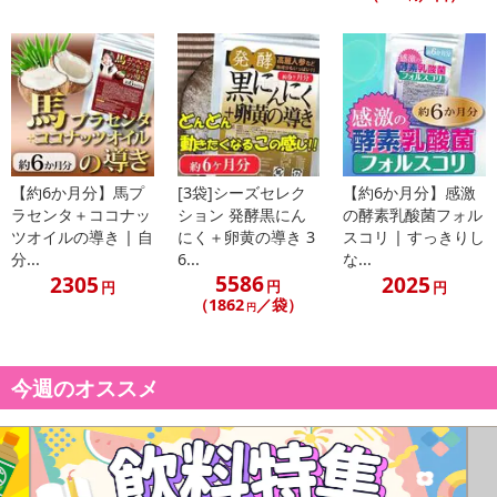
■
その他共通および商品カテゴリー別注意事項（※必ずご確認くだ
さい）
こちらの情報は
2026-07-17 13:33:33.0
での情報となります。
【約6か月分】馬プ
[3袋]シーズセレク
【約6か月分】感激
ラセンタ＋ココナッ
ション 発酵黒にん
の酵素乳酸菌フォル
ツオイルの導き | 自
にく＋卵黄の導き 3
スコリ | すっきりし
分...
6...
な...
5586
2305
2025
円
円
円
（1862
／袋）
円
今週のオススメ