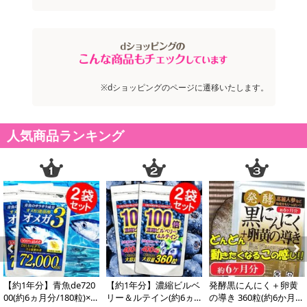
※dショッピングのページに遷移いたします。
人気商品ランキング
Previous
Next
【約1年分】青魚de720
【約1年分】濃縮ビルベ
発酵黒にんにく＋卵黄
00(約6ヵ月分/180粒)×2
リー＆ルテイン(約6ヵ
の導き 360粒(約6か月