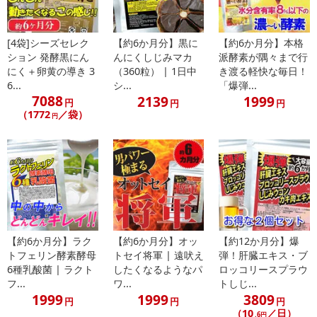
転売等、目的以外での利用が確認された場合は、サービス利用を停
止させていただきます。
[4袋]シーズセレク
【約6か月分】黒に
【約6か月分】本格
ション 発酵黒にん
んにくしじみマカ
派酵素が隅々まで行
【配送伝票番号について】
にく＋卵黄の導き 3
（360粒） | 1日中
き渡る軽快な毎日！
※こちらの商品については商品の発送完了後、
6...
シ...
「爆弾...
配送伝票番号がマイページに表示されない場合もございます。予
7088
2139
1999
円
円
円
めご了承ください。
（1772
／袋）
円
発送日カレンダー
【約6か月分】ラク
【約6か月分】オッ
【約12か月分】爆
トフェリン酵素酵母
トセイ将軍 | 遠吠え
弾！肝臓エキス・ブ
6種乳酸菌 | ラクト
したくなるようなパ
ロッコリースプラウ
フ...
ワ...
トしじ...
1999
1999
3809
円
円
円
休業日
（10
／日）
.6円