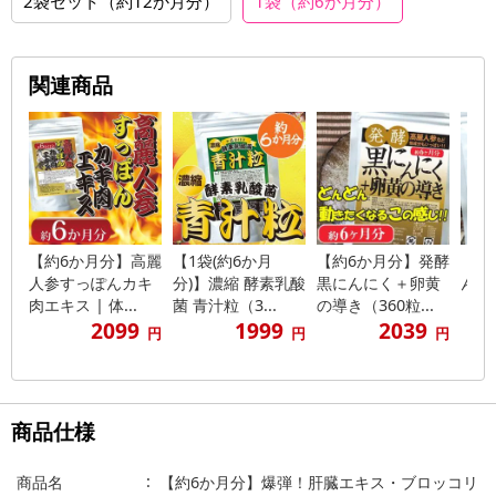
2袋セット（約12か月分）
1袋（約6か月分）
関連商品
【約6か月分】高麗
【1袋(約6か月
【約6か月分】発酵
【約
人参すっぽんカキ
分)】濃縮 酵素乳酸
黒にんにく＋卵黄
んに
肉エキス | 体...
菌 青汁粒（3...
の導き（360粒...
（36
2099
1999
2039
円
円
円
商品仕様
商品名
【約6か月分】爆弾！肝臓エキス・ブロッコリ