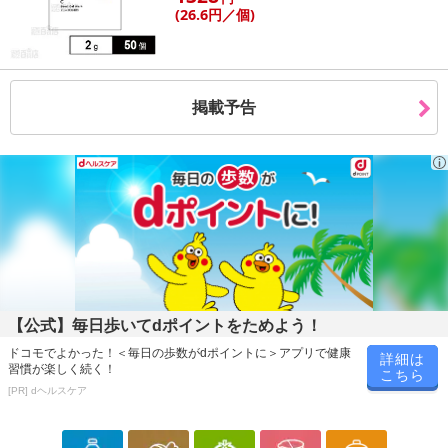
(26
.6円
／個)
掲載予告
【公式】毎日歩いてdポイントをためよう！
ドコモでよかった！＜毎日の歩数がdポイントに＞アプリで健康
詳細は
習慣が楽しく続く！
こちら
[PR] dヘルスケア