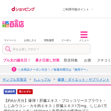
ご利用可能ポイント
マイページ
お気に入り
閲覧履歴
クーポン
メニュー
プル太の誕生日！
暑さ日差し対策
防災特集
お酒
クチコミ
＼全商品クーポン付き！／毎週木曜日は『激得デー』
サンプル百貨店
ちょっプル
健康・ダイエット・サプリメント
軽減税率
残りわずか
【約6か月分】爆弾！肝臓エキス・ブロッコリースプラウト・
しじみウコン・カキ肉エキス | 肝臓エキス1万mg、しじみ1万
個分のオルニチン4500mg！有用成分の爆弾サプリ