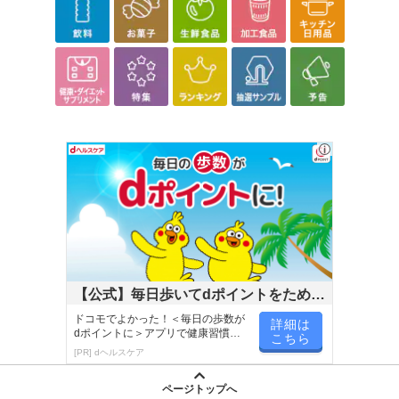
【公式】毎日歩いてdポイントをためよ
う！
ドコモでよかった！＜毎日の歩数が
詳細は
dポイントに＞アプリで健康習慣が
こちら
楽しく続く！
[PR] dヘルスケア
ページトップへ