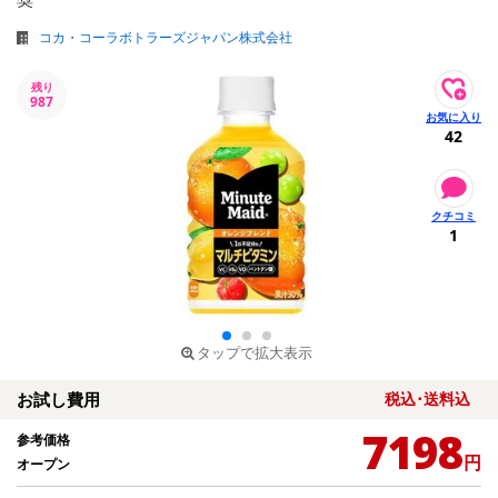
コカ・コーラボトラーズジャパン株式会社
残り
987
42
1
タップで拡大表示
お試し費用
税込･送料込
7198
参考価格
円
オープン