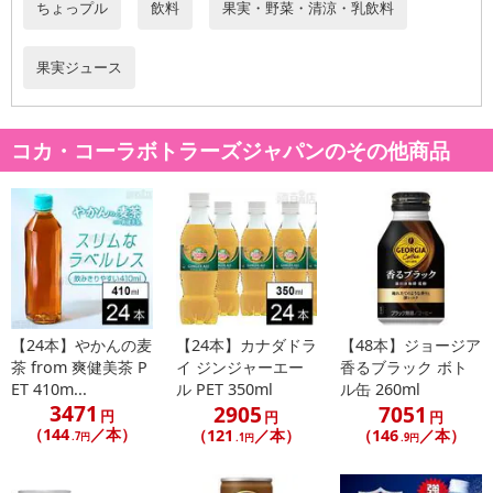
ちょっプル
飲料
果実・野菜・清涼・乳飲料
※発送予定日は前後する場合がございます。また商品によって発送
日が異なります。
果実ジュース
※dショッピングサンプル百貨店よりお届けする商品は、ご利用いた
だいた後のご感想をいただくことを目的としており、転売等は固く
禁じます。
コカ・コーラボトラーズジャパンのその他商品
転売等、目的以外での利用が確認された場合は、サービス利用を停
止させていただきます。
【配送伝票番号について】
※こちらの商品については商品の発送完了後、
配送伝票番号がマイページに表示されない場合もございます。予
めご了承ください。
【24本】やかんの麦
【24本】カナダドラ
【48本】ジョージア
発送日カレンダー
茶 from 爽健美茶 P
イ ジンジャーエー
香るブラック ボト
ET 410m...
ル PET 350ml
ル缶 260ml
3471
2905
7051
円
円
円
（144
／本）
（121
／本）
（146
／本）
.7円
.1円
.9円