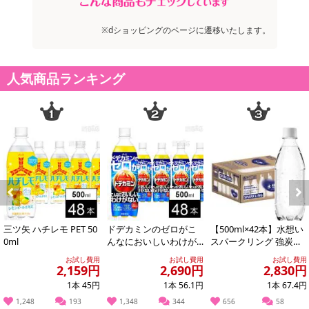
レモン、アセロラ、ぶどう）、果糖ぶどう糖液糖／香料、酸味料、
ビタミンC、パントテン酸Ca、ビタミンE、ビタミンB6、カロチン
※dショッピングのページに遷移いたします。
色素、ビタミンD
・アレルギー表示：オレンジ
・その他商品仕様：栄養成分表示：エネルギー 52kcal、たんぱく質
人気商品ランキング
0g、脂質 0g、炭水化物 13g、食塩相当量 0g、ビタミンC 50－115
mg、パントテン酸 1.2－4.6mg、ビタミンB6 0.3mg、ビタミンD
1.4－3.6μg、ビタミンE 0.7mg
注意事項
【賞味・消費期限のある商品について】
商品到着時点でのお日持ち期間は、配送日数などにより異なります
Previous
Next
のでご了承ください。
三ツ矢 ハチレモ PET 50
ドデカミンのゼロがこ
【500ml×42本】水想い
0ml
んなにおいしいわけが
スパークリング 強炭酸
【キャンセルについて】
ない PET 500ml
水 500ml ラベルレス
お試し費用
お試し費用
お試し費用
無...
2,159円
2,690円
2,830円
※お申込み後のキャンセルはお受けできません。
記載されている内容を必ずご確認いただき、お届けする商品セット
1本 45円
1本 56.1円
1本 67.4円
にご納得いただきましたうえでお申し込みください。
1,248
193
1,348
344
656
58