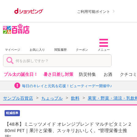
ご利用可能ポイント
マイページ
お気に入り
閲覧履歴
クーポン
メニュー
プル太の誕生日！
暑さ日差し対策
防災特集
お酒
クチコミ
毎日のキレイと元気を応援！ビューティーデー開催中♪
サンプル百貨店
ちょっプル
飲料
果実・野菜・清涼・乳飲
軽減税率
【48本】ミニッツメイド オレンジブレンド マルチビタミン 2
80ml PET | 果汁と栄養、スッキリおいしく。“管理栄養士推
奨”