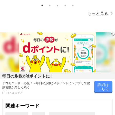
※パッケージ変更や商品リニューアル（成分など含む）等により、
1
2
3
4
5
参考の掲載画像や画像内のバーコードなど、お届け商品と多少異な
もっと見る
る場合がございます。
また、[新たな加工食品の原料原産地表示制度]の経過措置期間の終
了により、商品詳細内に記載の原産国・原材料の表記が旧表記の場
合がございます。
あらかじめご了承いただいた上でお申込みください。なお、本理由
によるお申込み後のキャンセル・返品交換は対応いたしかねます。
【お支払いについて】
※お支払い方法は、電話料金合算払い、クレジットカード払い、dポ
イントがご利用いただけます。
毎日の歩数がdポイントに！
【発送・お届け・商品について】
ドコモユーザー必見！＜毎日の歩数がdポイントに＞アプリで健
詳細は
※お申込み頂きました商品の同梱、お届けの日時指定はいたしかね
康習慣が楽しく続く
こちら
ます。
[PR] dヘルスケア
※お客様のご都合でお受取りいただけない場合、商品の再発送や返
金はいたしかねます。
関連キーワード
また、お届け日時のご指定は、お受けできません。宅配業者からの
不在票にてご対応ください。