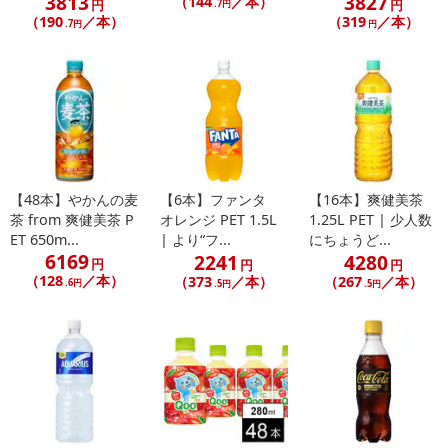
3813
3827
（144
／本）
円
円
.7円
（190
／本）
（319
／本）
.7円
円
【48本】やかんの麦
【6本】ファンタ
【16本】爽健美茶
茶 from 爽健美茶 P
オレンジ PET 1.5L
1.25L PET | 少人数
ET 650m...
| より“フ...
にちょうど...
6169
2241
4280
円
円
円
（128
／本）
（373
／本）
（267
／本）
.6円
.5円
.5円