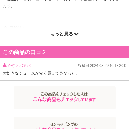
ます。
商品詳細
もっと見る
果汁のおいしさを楽しめる「ミニッツ メイド」から、『ミニッツ メ
イド オレンジブレンド マルチビタミン』が新登場。
この商品の口コミ
厳選したフルーツを組み合わせた（オレンジ＋レモン＋アセロラ＋
ぶどう）ミニッツ メイドらしい美味しさに加えて、1日不足分のマ
かなとバアバ
投稿日:2024-08-29 10:17:20.0
ルチビタミン入りで、管理栄養士推奨の元気チャージにぴったりな
大好きなジュースが安く買えて良かった。
ジュースです。
スッキリとした後味と、ちょうど良い容量で、仕事や家事の合間の
小休憩にもぴったり。
ぜひ、甘いもので元気を出したい時に『ミニッツ メイド オレンジブ
レンド マルチビタミン』をお楽しみください。
・賞味期限：メーカー製造日より8ヶ月
・原産国（最終加工地）：日本
・原材料/材質/素材：果実（オレンジ（ブラジル又はメキシコ）、