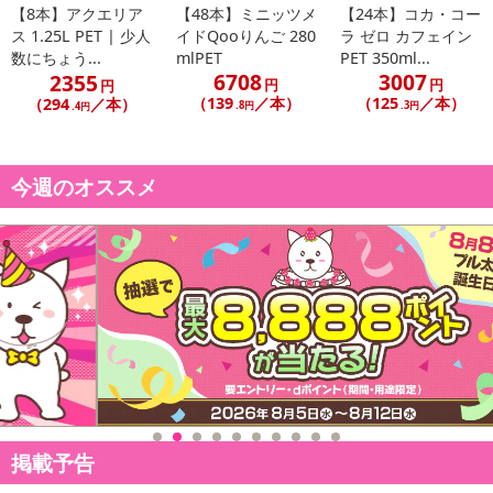
【8本】アクエリア
【48本】ミニッツメ
【24本】コカ・コー
ス 1.25L PET | 少人
イドQooりんご 280
ラ ゼロ カフェイン
数にちょう...
mlPET
PET 350ml...
6708
3007
2355
円
円
円
（139
／本）
（125
／本）
（294
／本）
.8円
.3円
.4円
今週のオススメ
掲載予告