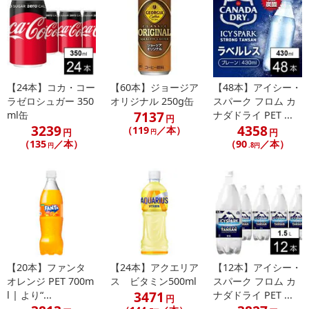
休業日
【24本】コカ・コー
【60本】ジョージア
【48本】アイシー・
ラゼロシュガー 350
オリジナル 250g缶
スパーク フロム カ
■
その他共通および商品カテゴリー別注意事項（※必ずご確認くだ
7137
ml缶
ナダドライ PET ...
円
さい）
3239
4358
（119
／本）
円
円
円
（135
／本）
（90
／本）
円
.8円
こちらの情報は
2026-07-09 14:02:14.0
での情報となります。
【20本】ファンタ
【24本】アクエリア
【12本】アイシー・
オレンジ PET 700m
ス ビタミン500ml
スパーク フロム カ
3471
l | より“...
ナダドライ PET ...
円