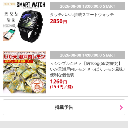
2026-08-08 13:00:00.0 START
タッチパネル搭載スマートウォッチ
2850
円
2026-08-08 14:00:00.0 START
＜シンプル百科＞【約105g(66袋前後)】
いか天瀬戸内レモン さっぱりレモン風味♪
便利な個包装
1260
円
(19
.1円
／袋)
掲載予告