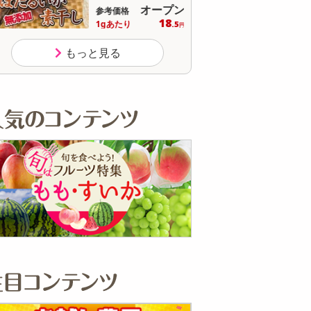
オープン
参考価格
参
18
1gあたり
1個
.5
円
もっと見る