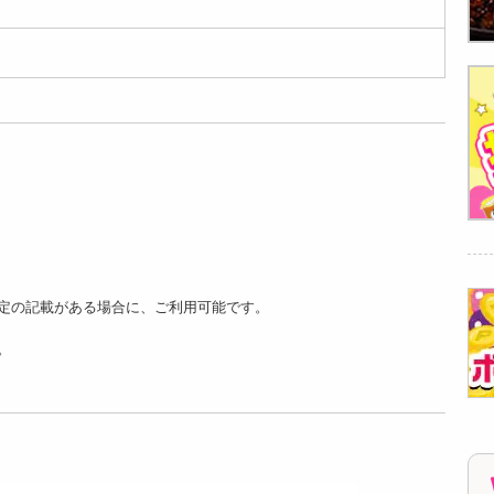
949
949
949
円
円
円
【12個入】★新改良
【12個入】★新改良
【12個入】★新改良
★ごろごろフィナン
★ごろごろフィナン
★ごろごろフィナン
シェ ( ク...
シェ ( ベ...
シェ ( ア...
2494
2494
2494
円
円
円
定の記載がある場合に、ご利用可能です。
。
【4匹入】クロワッ
【4匹入】クロワッ
【4匹入】クロワッ
サンたい焼き(極上ウ
サンたい焼き(極上こ
サンたい焼き(極上つ
フクリーム)...
し餡) | ...
ぶ餡) | ...