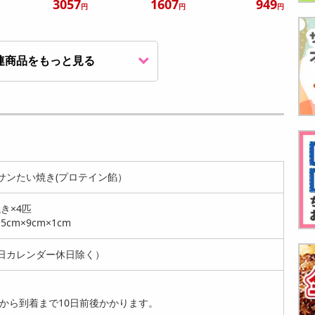
3057
1607
949
円
円
円
連商品をもっと見る
【250g】ジャイアン
【250g】ジャイアン
【250g】ジャイアン
トコーン チーズ味 |
トコーン カレー味 |
トコーン 塩コショウ
ザ...
ザ...
味 |...
949
949
949
円
円
円
サンたい焼き(プロテイン餡）
き×4匹
5cm×9cm×1cm
日カレンダー休日除く）
【250g】ジャイアン
【250g】ジャイアン
【250g】ジャイアン
トコーン コンソメア
トコーン カレータッ
トコーン 麻辣味 | ガ
から到着まで10日前後かかります。
タック ...
カルビ ...
リガ...