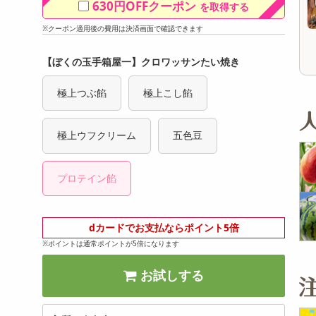
630円OFFクーポン
を取得する
オープン
オープン
参考価格
参考価格
※クーポン適用後の費用は決済画面で確認できます
【ぼくの玉手箱屋一】クロワッサンたい焼き
極上つぶ餡
極上こし餡
極上ウフクリーム
五色豆
プロテイン餡
dカードでお支払ならポイント5倍
※ポイントは通常ポイントが5倍になります
お試しする