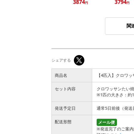
3874
3794
円
円
関
【250g】ジャイアン
【250g】ジャイアン
トコーン トマトバジ
トコーン チーズ明太
シェアする
ル味 ...
味 |...
949
949
円
円
商品名
【4匹入】クロワッ
セット内容
クロワッサンたい焼
※1匹の大きさ：約1
発送予定日
通常5日前後（発送
【250g】ジャイアン
【250g】ジャイアン
配送形態
メール便
トコーン 幸せ味 | 幸
トコーン マヨサキマ
※発送完了のご案内
せ味...
ヨ | ...