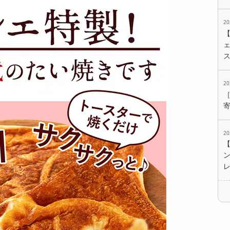
2247
2247
2247
円
円
円
2
ェ
2
【計400g(200g×2)】
【800g(200g×4)】恋
【2個】 ごろごろナ
恋するベリーミック
するベリーミックス
ッツナッツブラウニ
ス...
ナ...
ー | ナッ...
2999
5424
3300
円
円
円
2
【500g】無塩素焼き
【500g】素焼きカシ
【700g】ドライクラ
殻付きピスタチオ |
ューナッツ | 香り、
ンベリー
お酒や...
コクと...
3030