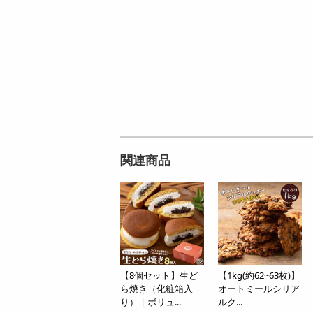
関連商品
【8個セット】生ど
【1kg(約62~63枚)】
ら焼き（化粧箱入
オートミールシリア
り） | ボリュ...
ルク...