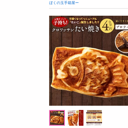
お酒
ぼくの玉手箱屋ー
洗剤
キッチン・日用品
ヘアケア・ボディケア
ビューティーケア
健康・ダイエット・サプリメント
医薬品・医薬部外品
インテリア・家具・収納・寝具
08月07日10時00分 ～
08月07日1
ファッション
ちょっプル
ちょっプル
0
40
5
家電
ー
【計8切(4切×2パック)】サンマ生姜煮(骨ご
【2食入】そうめんこ
ベビー・キッズ・マタニティ
とおいしい煮魚&安心無添加おかず♪)
ペット用品
提供数 578
資格・学習
お試し費用
1,255
円
掲載予告