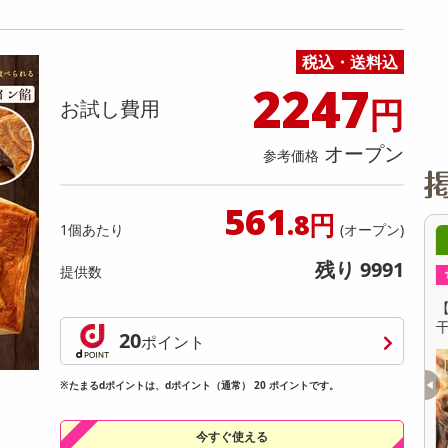
缶詰・瓶詰・ジャム・はちみつ
ミールキット
チョコレート
トクホ
果実酒・梅酒
住居用洗剤
日用品
スポーツサプリメント・ドリンク
チェア・ソファ
財布・小物
パソコン・プリンター・パソコン周辺機器
家具・寝具
料理の素
ナッツ・ドライフルーツ
栄養ドリンク・エナジードリンク
チューハイ・カクテル
洗剤ギフト
ヘルスケア・衛生用品
健康グッズ
インテリア雑貨
時計
記録メディア・メモリーカード
マタニティ
税込・送料込
乾物・海苔・粉物
ゼリー・プリン
お茶・紅茶（茶葉）
ノンアルコール飲料
その他 洗剤
キッチン雑貨・食器・消耗品
アウトドア・イベント用品・DIY・工具
アクセサリー
その他 ベビー・キッズ・マタニティ
スマートフォン・携帯電話・タブレットアクセ
リー
2247
円
カレー・シチュー
和菓子
コーヒー(豆・インスタント）
ビール・ワイン・お酒ギフト
調理器具・鍋・包丁
その他 インテリア・家具
ファッション雑貨
電池
お試し費用
電球・蛍光灯・照明
オープン
参考価格
AV機器
その他 家電
561
.8円
1個あたり
(オープン)
0時00分 ～
08月07日10時00分 ～
残り 9991
提供数
ちょっプル
1
0
8
1
んにゃく
【2g×8包】国産 エキナセア茶
20
ポイント
提供数 498
提供数 495
※たまるdポイントは、dポイント（通常） 20 ポイントです。
お試し費用
お試し費用
1,416
1,257
円
円
今すぐ使える