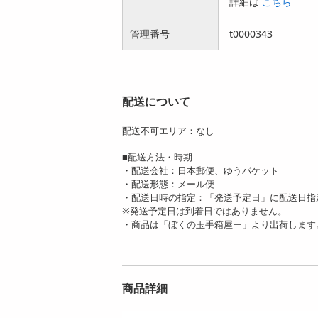
詳細は
こちら
949
949
円
円
管理番号
t0000343
配送について
【250g】ジャイアン
【500g】父母ヶ浜ミ
配送不可エリア：なし
トコーン 電気クラゲ
ックスナッツ | ミッ
（青山椒...
クスナ...
■配送方法・時期
949
3437
・配送会社：日本郵便、ゆうパケット
円
円
・配送形態：メール便
・配送日時の指定：「発送予定日」に配送日指
※発送予定日は到着日ではありません。
・商品は「ぼくの玉手箱屋ー」より出荷します
【270g×2】レインボ
【4匹入】クロワッ
商品詳細
ークッキー詰め合わ
サンたい焼き(五色
せ 2個...
豆) | 高温...