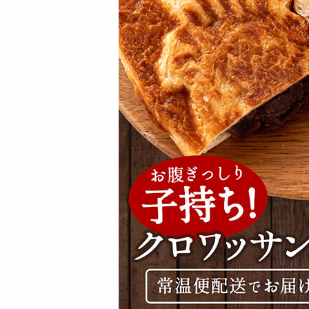
1880
3890
円
円
【2kg】無添加・無
【500g】無添加・無
塩 クルミ(くるみ) |
塩 クルミ(くるみ) |
大自...
大...
4213
1255
円
円
【計10kg (1kgx1
【計5kg (1kgx5)】無
0)】無添加・無塩 ク
添加・無塩 クルミ(...
ル...