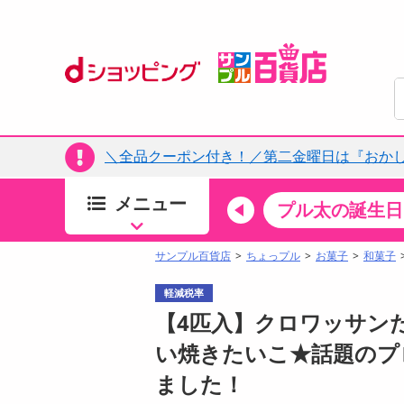
＼全品クーポン付き！／第二金曜日は『おか
メニュー
ちょっプルカテゴリ
キッチン・日用品
食品
プル太の誕生日
すべ
食品・調味料
サンプル百貨店
ちょっプル
お菓子
和菓子
生鮮食品
軽減税率
加工食品
【4匹入】クロワッサンた
お菓子
い焼きたいこ★話題のプ
アイス・スイーツ
ました！
飲料