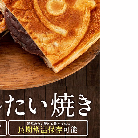
円
2105
1800
円
円
【20本入(10本×2セ
【700g】 バリスタ
【700g】満足ミック
ット)】スターチーズ
ミックスナッツ／愛
スナッツ 無添加無塩
ケーキ...
すべき3種...
で安心安...
2195
1870
1912
円
円
円
【8個】パティシエ
【5種】贅沢ズコッ
【6個入】くまちゃ
手作り 動物プリン |
トのキラキラミニア
んマドレーヌ(ギフト
贈り物や...
ソートセット ...
BOXタイプ...