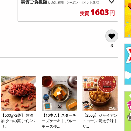
実質ご負担額
(お試し費用 - クーポン - ポイント還元)
1603
円
実質
6
【500g×2袋】 無添
【10本入】スターチ
【250g】ジャイアン
加 クコの実 ( ゴジベ
ーズケーキ | ブルー
トコーン 明太子味 |
リ...
チーズ使...
ザ...