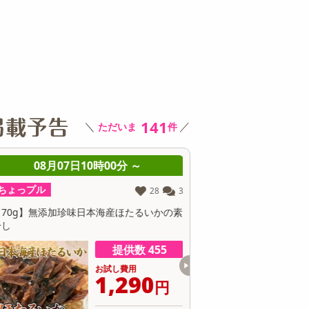
その他 キッチン・日用品
その他 ファッション
サ
141
＼
／
ただいま
件
08月07日10時00分 ～
08月07日10時0
ちょっプル
ちょっプル
28
3
【70g】無添加珍味日本海産ほたるいかの素
【20個入×2袋】昔ながら
干し
ックス！懐かしの昭和の味
提供数 455
お試し費用
お
1,290
1
円