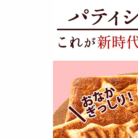
5217
2247
円
円
【9個入】太陽のマ
【200g】恋するベリ
ドレーヌ セット | 素
ーミックスナッツ |
材にこだ...
豊富な...
2833
1530
円
円
ごろごろナッツナッ
【1kg(500g×2)】無
ツブラウニー | ナッ
塩素焼き殻付きピス
ツがたっぷ...
タチ...