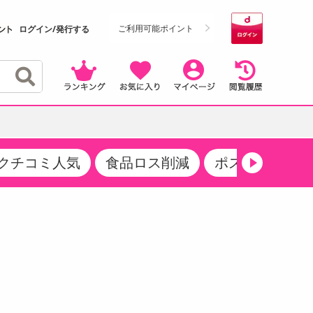
ご利用可能ポイント
ログイン/発行する
クチコミ人気
食品ロス削減
ポストにお届け
クーポン
・サプリメント
品
・収納・寝具
マタニティ
ケア
商品限定クーポン
食品ギフト
おつまみ
ココア・チョコレート飲料
その他 アルコール飲料
弁当箱・水筒・弁当グッズ
下着・ルームウェア
その他 食品
製菓・製パン材料
飲料ギフト
生活雑貨
メンズ
その他 お菓子・スイーツ
その他 飲料
スポーツ・アウトドア用品
ベビー・キッズ
介護用品
レッグウェア