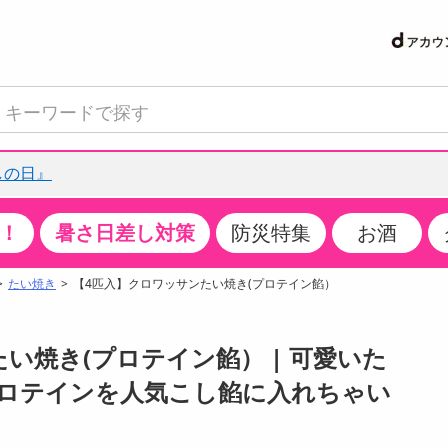
しの日』
！
暑さ日差し対策
防災特集
お酒
て見る
特設コーナー
食品・調味料
生鮮食品
お菓子
アイス・スイーツ
飲料
お酒
洗剤
キッチン・日用品
健康・ダイエット
医薬品・医薬部外
インテリア・家具
ファッション
家電
ベビー・キッズ・
ペット用品
加工食品
ヘアケア・ボディ
ビューティーケア
特集一覧
たい焼き
【4匹入】クロワッサンたい焼き(プロテイン餡）
クチコミで選ばれた人気商品
米・雑穀
肉・肉加工品
スナック菓子
アイスクリーム・シャーベット
水・ミネラルウォーター・炭酸水
ビール・発泡酒・新ジャンル
キッチン・台所用洗剤
掃除用具
健康食品・飲料
第二類医薬品
収納用品
トップス
生活家電
ベビーおむつ・トイレ用品
犬用品
カップ麺・乾麺・パスタ
ヘアケア・スタイリング
スキンケア・基礎化粧品
パン・シリアル・コーンフレーク
魚介類・シーフード・水産加工品
クッキー・クラッカー
ケーキ・スイーツ
お茶・紅茶（ソフトドリンク）
ワイン
洗濯用洗剤・柔軟剤・漂白剤
洗濯用品
ダイエット
指定第二類医薬品
寝具・布団
ボトムス
キッチン家電
授乳グッズ
猫用品
インスタント・レトルト・冷凍食品・惣菜
ボディケア
ベースメイク・メイクアップ・ネイル
い焼き(プロテイン餡） | 可愛いた
サンプリング
チーズ・ヨーグルト・乳製品・卵
フルーツ・果物・果物加工品
キャンディ・ガム・タブレット
お菓子・スイーツギフト
コーヒー（ソフトドリンク）
日本酒・焼酎
バス・お風呂用洗剤
トイレ・バス用品
サプリメント
第三類医薬品
マット・カーペット・クッション
シューズ
冷房・暖房器具・空調
食事グッズ
その他 ペット用品
ナチュラル・オーガニックコスメ
ロテインを人気こし餡に入れちゃい
抽選サンプル
調味料・ドレッシング・油
野菜・きのこ
せんべい・米菓
果実・野菜・清涼・乳飲料
洋酒・リキュール
トイレ用洗剤
タオル
美容サプリメント・ドリンク
医薬部外品
テーブル・デスク・カウンター
バッグ
美容・健康家電
ベビー用品・雑貨
香水・アロマ