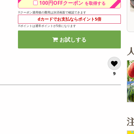
100円OFFクーポン
を取得する
オープン
オープン
参考価格
参考価格
397
465
1袋あたり
1個あたり
.7
円
円
※クーポン適用後の費用は決済画面で確認できます
dカードでお支払ならポイント5倍
※ポイントは通常ポイントが5倍になります
お試しする
9