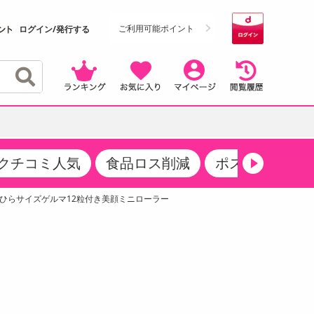
ご利用可能ポイント
ログイン/発行する
クチコミ人気
食品ロス削減
ポストにお届け
クーポン
・サプリメント
品
・収納・寝具
マタニティ
ケア
商品限定クーポン
のひらサイズゲルマ12粒付き美顔ミニローラー
食品ギフト
おつまみ
ココア・チョコレート飲料
その他 アルコール飲料
弁当箱・水筒・弁当グッズ
下着・ルームウェア
その他 食品
製菓・製パン材料
飲料ギフト
生活雑貨
メンズ
その他 お菓子・スイーツ
その他 飲料
スポーツ・アウトドア用品
ベビー・キッズ
介護用品
レッグウェア