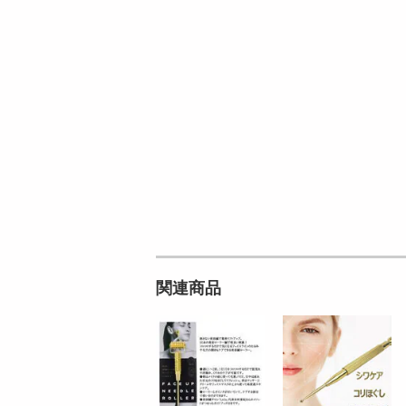
56
オープン
参考価格
円
9
236
1個あたり
.5
.2
円
円
関連商品