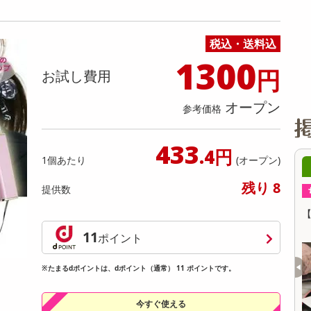
缶詰・瓶詰・ジャム・はちみつ
ミールキット
チョコレート
トクホ
果実酒・梅酒
住居用洗剤
日用品
スポーツサプリメント・ドリンク
チェア・ソファ
財布・小物
パソコン・プリンター・パソコン周辺機器
家具・寝具
料理の素
ナッツ・ドライフルーツ
栄養ドリンク・エナジードリンク
チューハイ・カクテル
洗剤ギフト
ヘルスケア・衛生用品
健康グッズ
インテリア雑貨
時計
記録メディア・メモリーカード
マタニティ
税込・送料込
乾物・海苔・粉物
ゼリー・プリン
お茶・紅茶（茶葉）
ノンアルコール飲料
その他 洗剤
キッチン雑貨・食器・消耗品
アウトドア・イベント用品・DIY・工具
アクセサリー
その他 ベビー・キッズ・マタニティ
スマートフォン・携帯電話・タブレットアクセ
リー
1300
円
カレー・シチュー
和菓子
コーヒー(豆・インスタント）
ビール・ワイン・お酒ギフト
調理器具・鍋・包丁
その他 インテリア・家具
ファッション雑貨
電池
お試し費用
電球・蛍光灯・照明
オープン
参考価格
AV機器
その他 家電
433
.4円
1個あたり
(オープン)
08時00分 ～
08月09日08時00分 ～
残り 8
提供数
ちょっプル
6
0
33
1
おつまみ「碧の幸」8袋
【計650g/65g×10個】十勝アイスおはぎ
国産＞化粧箱入り
11
ポイント
提供数 999
提供数 489
※たまるdポイントは、dポイント（通常） 11 ポイントです。
お試し費用
お試し費用
3,181
4,650
円
円
今すぐ使える