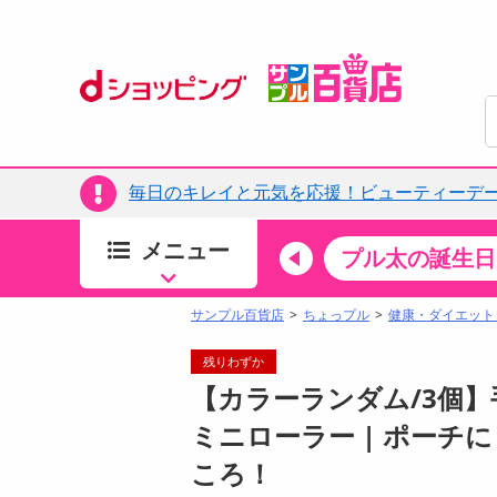
毎日のキレイと元気を応援！ビューティーデー
メニュー
ちょっプルカテゴリ
キッチン・日用品
食品
プル太の誕生日
すべ
食品・調味料
サンプル百貨店
ちょっプル
健康・ダイエット
生鮮食品
残りわずか
加工食品
【カラーランダム/3個
お菓子
ミニローラー | ポー
アイス・スイーツ
ころ！
飲料