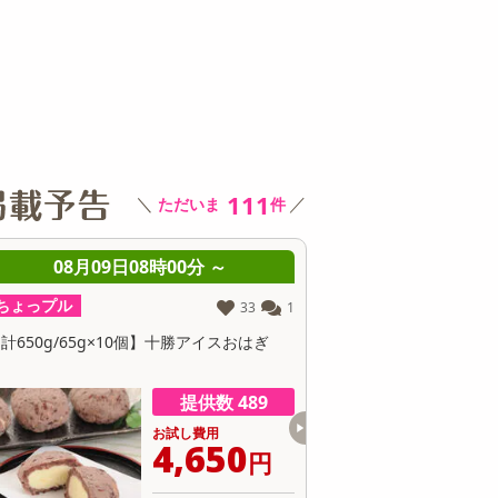
その他 キッチン・日用品
その他 ファッション
サ
111
＼
／
ただいま
件
08月09日08時00分 ～
08月09日08
ちょっプル
ちょっプル
0
0
【12個】黄身のしずくバーム（抹茶）宇治
【3個】黄身のしずくバー
抹茶の渋みと卵のコク
にこだわったしっとり食
提供数 300
お試し費用
6,862
円