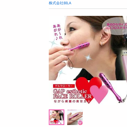
お酒
株式会社BILA
洗剤
キッチン・日用品
ヘアケア・ボディケア
ビューティーケア
健康・ダイエット・サプリメント
医薬品・医薬部外品
インテリア・家具・収納・寝具
08月09日08時00分 ～
08月09日
ファッション
ちょっプル
ちょっプル
0
13
2
家電
【6個入】★新改良★ごろごろフィナンシェ
【4種/計8袋】厳選
ベビー・キッズ・マタニティ
( ベリー )
ギフトセット＜全て
ペット用品
提供数 9975
資格・学習
お試し費用
1,417
円
円
掲載予告