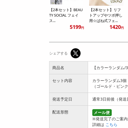
【2本セット】BEAU
【2本セット】リフ
TY SOCIAL フェイ
トアップやツボ押し
ス...
用☆ばね式フェ...
5199
1420
円
円
シェアする
商品名
【カラーランダム/
セット内容
カラーランダム3個
（ゴールド・ピンク
発送予定日
通常3日前後（発送
配送形態
メール便
※発送完了のご案内
詳細は
こちら