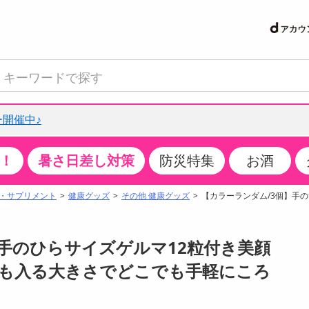
開催中♪
！
暑さ日差し対策
防災特集
お酒
て見る
特設コーナー
食品・調味料
生鮮食品
お菓子
アイス・スイーツ
飲料
お酒
洗剤
キッチン・日用品
健康・ダイエット
医薬品・医薬部外
インテリア・家具
ファッション
家電
ベビー・キッズ・
ペット用品
加工食品
ヘアケア・ボディ
ビューティーケア
特集一覧
・サプリメント
健康グッズ
その他 健康グッズ
【カラーランダム/3個】手
クチコミで選ばれた人気商品
米・雑穀
肉・肉加工品
スナック菓子
アイスクリーム・シャーベット
水・ミネラルウォーター・炭酸水
ビール・発泡酒・新ジャンル
キッチン・台所用洗剤
掃除用具
健康食品・飲料
第二類医薬品
収納用品
トップス
生活家電
ベビーおむつ・トイレ用品
犬用品
カップ麺・乾麺・パスタ
ヘアケア・スタイリング
スキンケア・基礎化粧品
パン・シリアル・コーンフレーク
魚介類・シーフード・水産加工品
クッキー・クラッカー
ケーキ・スイーツ
お茶・紅茶（ソフトドリンク）
ワイン
洗濯用洗剤・柔軟剤・漂白剤
洗濯用品
ダイエット
指定第二類医薬品
寝具・布団
ボトムス
キッチン家電
授乳グッズ
猫用品
インスタント・レトルト・冷凍食品・惣菜
ボディケア
ベースメイク・メイクアップ・ネイル
】手のひらサイズゲルマ12粒付き美顔
サンプリング
チーズ・ヨーグルト・乳製品・卵
フルーツ・果物・果物加工品
キャンディ・ガム・タブレット
お菓子・スイーツギフト
コーヒー（ソフトドリンク）
日本酒・焼酎
バス・お風呂用洗剤
トイレ・バス用品
サプリメント
第三類医薬品
マット・カーペット・クッション
シューズ
冷房・暖房器具・空調
食事グッズ
その他 ペット用品
ナチュラル・オーガニックコスメ
チにも入る大きさでどこでも手軽にころ
抽選サンプル
調味料・ドレッシング・油
野菜・きのこ
せんべい・米菓
果実・野菜・清涼・乳飲料
洋酒・リキュール
トイレ用洗剤
タオル
美容サプリメント・ドリンク
医薬部外品
テーブル・デスク・カウンター
バッグ
美容・健康家電
ベビー用品・雑貨
香水・アロマ