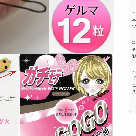
2
2
2
ェ