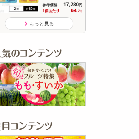
17,280
参考価格
参
円
64
1個あたり
1個
.7
円
もっと見る