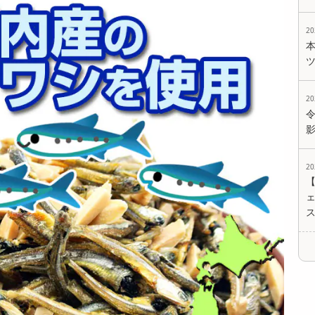
2
2
2
ェ