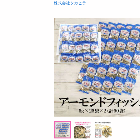
お酒
株式会社タカヒラ
洗剤
キッチン・日用品
ヘアケア・ボディケア
ビューティーケア
健康・ダイエット・サプリメント
医薬品・医薬部外品
インテリア・家具・収納・寝具
08月08日06時00分 ～
08月08日0
ファッション
ちょっプル
ちょっプル
0
698
61
家電
チ
スコール ホワイト 500ml / パイン 500ml
TULLY’S COFFEE PLA
ベビー・キッズ・マタニティ
u Lait PET 500ml
ペット用品
提供数 999
資格・学習
お試し費用
3,105
円
掲載予告