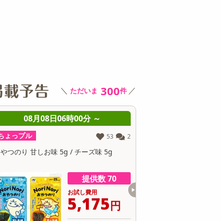
その他 キッチン・日用品
その他 ファッション
サ
300
＼
／
ただいま
件
08月08日06時00分 ～
08月08日06時0
ちょっプル
ちょっプル
53
2
やつのり 甘しお味 5g / チーズ味 5g
おやつのり 甘しお味 5g / 
提供数 70
お試し費用
お
5,175
3
円