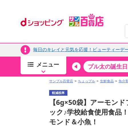
毎日のキレイと元気を応援！ビューティーデー
メニュー
ちょっプルカテゴリ
キッチン・日用品
食品
プル太の誕生日
すべ
食品・調味料
サンプル百貨店
ちょっプル
生鮮食品
魚介
生鮮食品
軽減税率
加工食品
【6g×50袋】アーモン
お菓子
ック♪学校給食使用食品
アイス・スイーツ
モンド＆小魚！
飲料