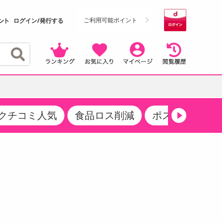
ご利用可能ポイント
ログイン/発行する
クチコミ人気
食品ロス削減
ポストにお届け
クーポン
・サプリメント
品
・収納・寝具
マタニティ
ケア
商品限定クーポン
食品ギフト
おつまみ
ココア・チョコレート飲料
その他 アルコール飲料
弁当箱・水筒・弁当グッズ
下着・ルームウェア
その他 食品
製菓・製パン材料
飲料ギフト
生活雑貨
メンズ
その他 お菓子・スイーツ
その他 飲料
スポーツ・アウトドア用品
ベビー・キッズ
介護用品
レッグウェア