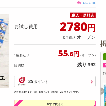
缶詰・瓶詰・ジャム・はちみつ
ミールキット
チョコレート
トクホ
果実酒・梅酒
住居用洗剤
日用品
スポーツサプリメント・ドリンク
チェア・ソファ
財布・小物
パソコン・プリンター・パソコン周辺機器
家具・寝具
口コミ 46
料理の素
ナッツ・ドライフルーツ
栄養ドリンク・エナジードリンク
チューハイ・カクテル
洗剤ギフト
ヘルスケア・衛生用品
健康グッズ
インテリア雑貨
時計
記録メディア・メモリーカード
マタニティ
税込・送料込
乾物・海苔・粉物
ゼリー・プリン
お茶・紅茶（茶葉）
ノンアルコール飲料
その他 洗剤
キッチン雑貨・食器・消耗品
アウトドア・イベント用品・DIY・工具
アクセサリー
その他 ベビー・キッズ・マタニティ
スマートフォン・携帯電話・タブレットアクセ
リー
2780
カレー・シチュー
和菓子
コーヒー(豆・インスタント）
ビール・ワイン・お酒ギフト
調理器具・鍋・包丁
その他 インテリア・家具
ファッション雑貨
電池
円
お試し費用
電球・蛍光灯・照明
オープン
参考価格
AV機器
その他 家電
55
.6円
1袋あたり
(オープン)
6時00分 ～
08月08日06時00分 ～
残り 392
提供数
ちょっプル
585
19
35
2
TINUM WHITE Cafe a
TULLY’S COFFEE PLATINUM WHITE Cafe a
お
u Lait PET 500ml
25
ポイント
提供数 862
提供数 363
お試し費用
お試し費用
※たまるdポイントは、dポイント（通常） 25 ポイントです。
3,727
2,422
円
円
今すぐ使える