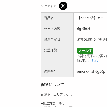
シェアする
商品名
【6g×50袋】アー
セット内容
6g×50袋
発送予定日
通常5日前後（発送
配送形態
メール便
※発送完了のご案内
詳細は
こちら
管理番号
amond-fish6g50p
配送について
配送不可エリア：なし
■配送方法・時期