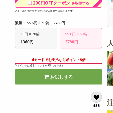
200円OFFクーポン
を取得する
12,960
6,480
参考価格
参考価格
円
円
77
101
1本あたり
1本あたり
.7
円
円
※クーポン適用後の費用は決済画面で確認できます
数量：
55.6円 × 50袋
2780円
68円 × 20袋
55.6円 × 50袋
1360円
2780円
dカードでお支払ならポイント5倍
※ポイントは通常ポイントが5倍になります
お試しする
455