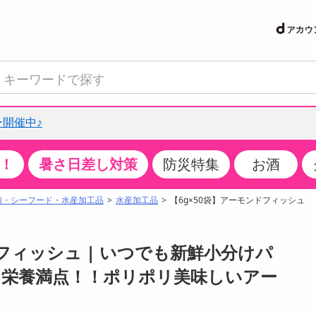
開催中♪
！
暑さ日差し対策
防災特集
お酒
て見る
特設コーナー
食品・調味料
生鮮食品
お菓子
アイス・スイーツ
飲料
お酒
洗剤
キッチン・日用品
健康・ダイエット
医薬品・医薬部外
インテリア・家具
ファッション
家電
ベビー・キッズ・
ペット用品
加工食品
ヘアケア・ボディ
ビューティーケア
特集一覧
類・シーフード・水産加工品
水産加工品
【6g×50袋】アーモンドフィッシュ
クチコミで選ばれた人気商品
米・雑穀
肉・肉加工品
スナック菓子
アイスクリーム・シャーベット
水・ミネラルウォーター・炭酸水
ビール・発泡酒・新ジャンル
キッチン・台所用洗剤
掃除用具
健康食品・飲料
第二類医薬品
収納用品
トップス
生活家電
ベビーおむつ・トイレ用品
犬用品
カップ麺・乾麺・パスタ
ヘアケア・スタイリング
スキンケア・基礎化粧品
パン・シリアル・コーンフレーク
魚介類・シーフード・水産加工品
クッキー・クラッカー
ケーキ・スイーツ
お茶・紅茶（ソフトドリンク）
ワイン
洗濯用洗剤・柔軟剤・漂白剤
洗濯用品
ダイエット
指定第二類医薬品
寝具・布団
ボトムス
キッチン家電
授乳グッズ
猫用品
インスタント・レトルト・冷凍食品・惣菜
ボディケア
ベースメイク・メイクアップ・ネイル
ドフィッシュ | いつでも新鮮小分けパ
サンプリング
チーズ・ヨーグルト・乳製品・卵
フルーツ・果物・果物加工品
キャンディ・ガム・タブレット
お菓子・スイーツギフト
コーヒー（ソフトドリンク）
日本酒・焼酎
バス・お風呂用洗剤
トイレ・バス用品
サプリメント
第三類医薬品
マット・カーペット・クッション
シューズ
冷房・暖房器具・空調
食事グッズ
その他 ペット用品
ナチュラル・オーガニックコスメ
！栄養満点！！ポリポリ美味しいアー
抽選サンプル
調味料・ドレッシング・油
野菜・きのこ
せんべい・米菓
果実・野菜・清涼・乳飲料
洋酒・リキュール
トイレ用洗剤
タオル
美容サプリメント・ドリンク
医薬部外品
テーブル・デスク・カウンター
バッグ
美容・健康家電
ベビー用品・雑貨
香水・アロマ