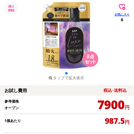
残り
990
6
タップで拡大表示
お試し費用
税込･送料込
7900
参考価格
円
オープン
987.5
1個あたり
円