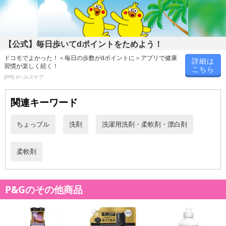
※お客様のご都合でお受取りいただけない場合、商品の再発送や返
金はいたしかねます。
また、お届け日時のご指定は、お受けできません。宅配業者からの
不在票にてご対応ください。
【公式】毎日歩いてdポイントをためよう！
※発送予定日は前後する場合がございます。また商品によって発送
ドコモでよかった！＜毎日の歩数がdポイントに＞アプリで健康
詳細は
日が異なります。
習慣が楽しく続く！
こちら
※dショッピングサンプル百貨店よりお届けする商品は、ご利用いた
[PR] dヘルスケア
だいた後のご感想をいただくことを目的としており、転売等は固く
禁じます。
関連キーワード
転売等、目的以外での利用が確認された場合は、サービス利用を停
止させていただきます。
ちょっプル
洗剤
洗濯用洗剤・柔軟剤・漂白剤
【配送伝票番号について】
柔軟剤
※こちらの商品については商品の発送完了後、
配送伝票番号がマイページに表示されない場合もございます。予
めご了承ください。
P&Gのその他商品
発送日カレンダー