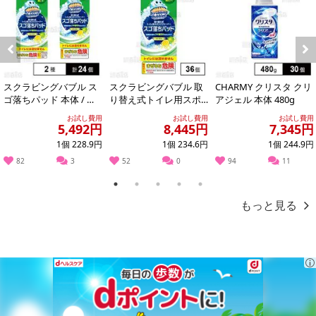
※お申込み後のキャンセルはお受けできません。
記載されている内容を必ずご確認いただき、お届けする商品セット
にご納得いただきましたうえでお申し込みください。
※パッケージ変更や商品リニューアル（成分など含む）等により、
Previous
Next
参考の掲載画像や画像内のバーコードなど、お届け商品と多少異な
スクラビングバブル ス
スクラビングバブル 取
CHARMY クリスタ クリ
る場合がございます。
ゴ落ちパッド 本体 / つ
り替え式トイレ用スポ
アジェル 本体 480g
また、[新たな加工食品の原料原産地表示制度]の経過措置期間の終
け替え用
ンジクリーナー スゴ落
お試し費用
お試し費用
お試し費用
ちパッド 替え
5,492円
8,445円
7,345円
了により、商品詳細内に記載の原産国・原材料の表記が旧表記の場
合がございます。
1個 228.9円
1個 234.6円
1個 244.9円
あらかじめご了承いただいた上でお申込みください。なお、本理由
82
3
52
0
94
11
によるお申込み後のキャンセル・返品交換は対応いたしかねます。
1
2
3
4
5
もっと見る
【お支払いについて】
※お支払い方法は、電話料金合算払い、クレジットカード払い、dポ
イントがご利用いただけます。
【発送・お届け・商品について】
※お申込み頂きました商品の同梱、お届けの日時指定はいたしかね
ます。