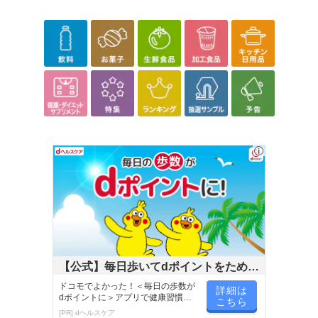
【公式】毎日歩いてdポイントをためよ
う！
ドコモでよかった！＜毎日の歩数が
詳細は
dポイントに＞アプリで健康習慣が
こちら
楽しく続く！
[PR] dヘルスケア