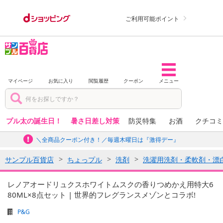
ご利用可能ポイント
マイページ
お気に入り
閲覧履歴
クーポン
メニュー
プル太の誕生日！
暑さ日差し対策
防災特集
お酒
クチコミ
＼全商品クーポン付き！／毎週木曜日は『激得デー』
サンプル百貨店
ちょっプル
洗剤
洗濯用洗剤・柔軟剤・漂
レノアオードリュクスホワイトムスクの香りつめかえ用特大6
80ML×8点セット | 世界的フレグランスメゾンとコラボ!
P&G