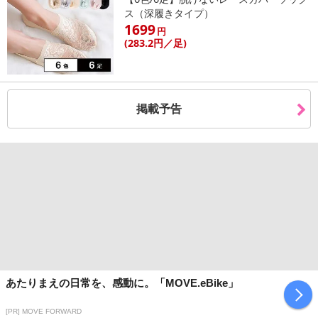
ス（深履きタイプ）
1699
円
(283
.2円
／足)
掲載予告
あたりまえの日常を、感動に。「MOVE.eBike」
[PR] MOVE FORWARD