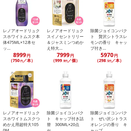
レノアオードリュク
レノアオードリュク
除菌ジョイコンパク
スホワイトムスク本
スイノセントリリー
ト 贅沢シトラスレ
体475ML×12本セ
＆ジャスミンつめか
モンの香り キャッ
ッ...
え特大...
プ付き...
8999
7999
5970
休業日
円
円
円
（750
／本）
（999
／個）
（298
／本）
円
.9円
.5円
■
その他共通および商品カテゴリー別注意事項（※必ずご確認くだ
さい）
こちらの情報は
2026-07-09 14:08:36.0
での情報となります。
レノアオードリュク
除菌ジョイコンパク
除菌ジョイコンパク
スホワイトムスクつ
ト キャップ付き詰
ト ぜい沢シトラス
めかえ用超特大105
替 300ML×20点
オレンジの香り キ
0M...
セ...
ャップ...