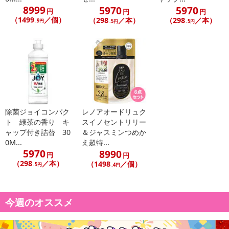
8999
5970
5970
円
円
円
（1499
／個）
（298
／本）
（298
／本）
.9円
.5円
.5円
除菌ジョイコンパク
レノアオードリュク
ト 緑茶の香り キ
スイノセントリリー
ャップ付き詰替 30
＆ジャスミンつめか
0M...
え超特...
5970
8990
円
円
（298
／本）
（1498
／個）
.5円
.4円
今週のオススメ