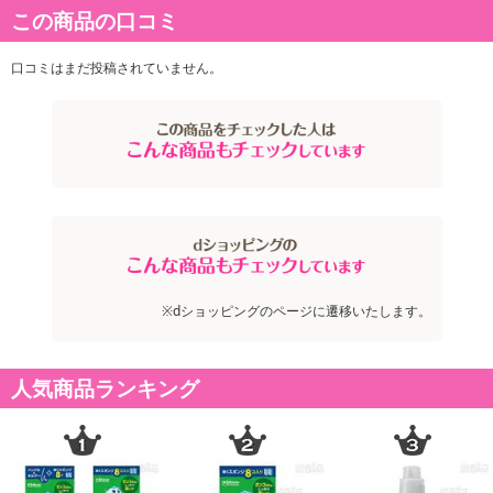
商品詳細
この商品の口コミ
世界的フレグランスメゾンとコラボ!
口コミはまだ投稿されていません。
・原産国（最終加工地）：日本
・原材料/材質/素材：界面活性剤（エステル型ジアルキルアンモニ
ウム塩）、安定化剤、香料
・使用方法：重要!ご使用の際には「水30Lあたり16mL」で設定く
ださい。使用量の目安 衣料1kgに6.7mL。つめかえた後は、ボト
ルの表示をよく読んでお使いください。洗剤、漂白剤などとは混ぜ
ない。原液が直接、洗濯機のステンレス、ゴム部分にかからないよ
うにする。最後のすすぎ (本品使用時) には、水道水を使う。
※dショッピングのページに遷移いたします。
注意事項
人気商品ランキング
【賞味・消費期限のある商品について】
商品到着時点でのお日持ち期間は、配送日数などにより異なります
のでご了承ください。
【キャンセルについて】