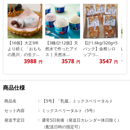
【16個】大正9年
【3種/計12個】天
【計1.6kg/320g×5
【2
より続く 「おもち
然水で作ったアイ
パック】金柑シロ
レク
の黒川」の生ク...
ス | 天然水...
ップづ...
ット
3988
3578
3547
イ...
円
円
円
商品仕様
商品名
【5号】「乳蔵」ミックスベリータルト
セット内容
ミックスベリータルト（5号）
発送予定日
通常5日前後（発送日カレンダー休日除く）
（配送日時の指定可）