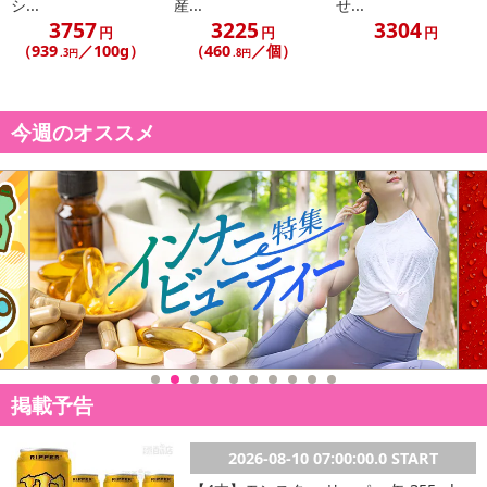
シ...
産...
せ...
こちらの情報は
2026-07-09 14:08:36.0
での情報となります。
3757
3225
3304
円
円
円
（939
／100g）
（460
／個）
.3円
.8円
今週のオススメ
掲載予告
2026-08-10 07:00:00.0 START