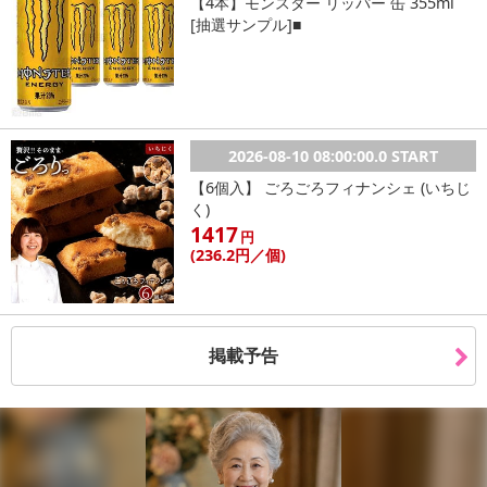
【4本】モンスター リッパー 缶 355ml
[抽選サンプル]■
2026-08-10 08:00:00.0 START
【6個入】 ごろごろフィナンシェ (いちじ
く)
1417
円
(236
.2円
／個)
掲載予告