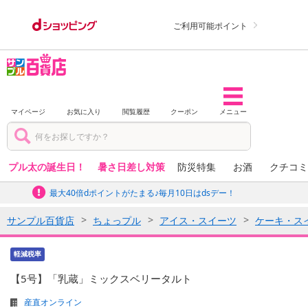
ご利用可能ポイント
マイページ
お気に入り
閲覧履歴
クーポン
メニュー
プル太の誕生日！
暑さ日差し対策
防災特集
お酒
クチコミ
最大40倍dポイントがたまる♪毎月10日はdsデー！
サンプル百貨店
ちょっプル
アイス・スイーツ
ケーキ・ス
軽減税率
【5号】「乳蔵」ミックスベリータルト
産直オンライン