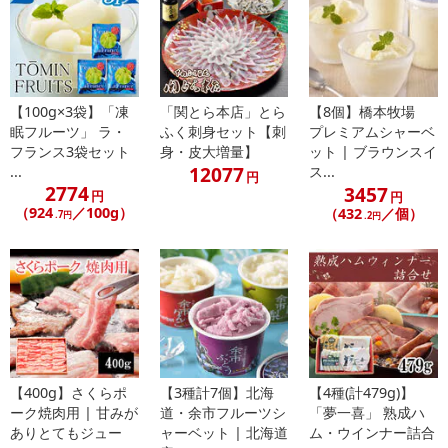
※こちらの商品については商品の発送完了後、
配送伝票番号がマイページに表示されない場合もございます。予
めご了承ください。
【100g×3袋】「凍
「関とら本店」とら
【8個】橋本牧場
発送日カレンダー
眠フルーツ」 ラ・
ふく刺身セット【刺
プレミアムシャーベ
フランス3袋セット
身・皮大増量】
ット | ブラウンスイ
12077
...
ス...
円
2774
3457
円
円
（924
／100g）
（432
／個）
.7円
.2円
休業日
【400g】さくらポ
【3種計7個】北海
【4種(計479g)】
■
その他共通および商品カテゴリー別注意事項（※必ずご確認くだ
ーク焼肉用 | 甘みが
道・余市フルーツシ
「夢一喜」 熟成ハ
さい）
ありとてもジュー
ャーベット | 北海道
ム・ウインナー詰合