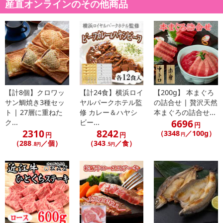
産直オンラインのその他商品
注意事項
【賞味・消費期限のある商品について】
商品到着時点でのお日持ち期間は、配送日数などにより異なります
のでご了承ください。
【キャンセルについて】
※お申込み後のキャンセルはお受けできません。
【計8個】クロワッ
【計24食】横浜ロイ
【200g】 本まぐろ
記載されている内容を必ずご確認いただき、お届けする商品セット
サン鯛焼き3種セッ
ヤルパークホテル監
の詰合せ | 贅沢天然
にご納得いただきましたうえでお申し込みください。
ト | 27層に重ねた
修 カレー＆ハヤシ
本まぐろの詰合せ...
6696
ク...
ビー...
※パッケージ変更や商品リニューアル（成分など含む）等により、
円
2310
8242
（3348
／100g）
参考の掲載画像や画像内のバーコードなど、お届け商品と多少異な
円
円
円
（288
／個）
（343
／食）
.8円
.5円
る場合がございます。
また、[新たな加工食品の原料原産地表示制度]の経過措置期間の終
了により、商品詳細内に記載の原産国・原材料の表記が旧表記の場
合がございます。
あらかじめご了承いただいた上でお申込みください。なお、本理由
によるお申込み後のキャンセル・返品交換は対応いたしかねます。