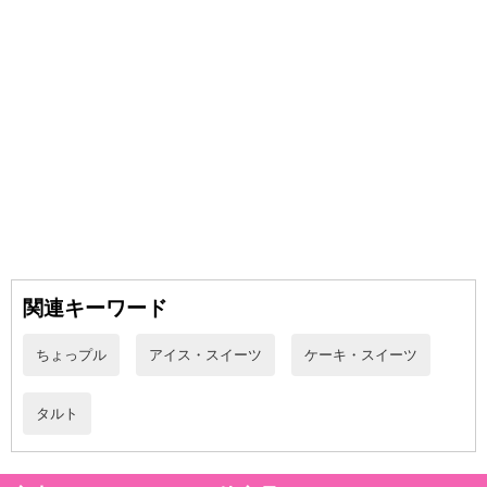
・賞味期限：製造日90日
・原産国（最終加工地）：加工地 日本
・原材料/材質/素材：
苺(ペルー産)、乳等を主要原料とする食品、クリームチーズ、グラ
ニュー糖、小麦粉、マーガリン、ホワイトチョコレート、シロッ
プ、クランベリー、チェダーチーズ、卵、生乳、澱粉加工品、食用
関連キーワード
植物油脂、ブルーベリー、バター、生クリーム、ゼラチン/着色料
(紅麹、カロチン)、加工デンプン、ゲル化剤(ペクチン)、乳化剤、リ
ちょっプル
アイス・スイーツ
ケーキ・スイーツ
ン酸塩(Na)、香料、酸味料、(一部に卵・乳成分・小麦・大豆・ゼラ
チンを含む)
タルト
・アレルギー表示：小麦、卵、乳成分、大豆、ゼラチン
・注意事項：-18℃以下で保存お願い