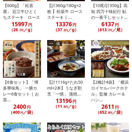
【お支払いについて】
【600g】「松喜
【計360g/180g×2
【10尾/計350g】高
※お支払い方法は、電話料金合算払い、クレジットカード払い、dポ
屋」 近江牛ひとく
枚 】松坂牛 ロース
知 四万十味紀行 鮎
イントがご利用いただけます。
ちステーキ ロース
ステーキ | ...
の一夜干しセット...
15997
13376
6137
円
円
円
【発送・お届け・商品について】
（26
／g）
（37
／g）
（613
／尾）
.7円
.2円
.7円
※お申込み頂きました商品の同梱、お届けの日時指定はいたしかね
ます。
※お客様のご都合でお受取りいただけない場合、商品の再発送や返
金はいたしかねます。
また、お届け日時のご指定は、お受けできません。宅配業者からの
不在票にてご対応ください。
※発送予定日は前後する場合がございます。また商品によって発送
【6食セット】「博
【計1116g+たれ50
【2種計4袋】「横浜
日が異なります。
多華味鳥」 一膳カ
ml×2本】うなぎ割
ロイヤルパークホテ
※dショッピングサンプル百貨店よりお届けする商品は、ご利用いた
レー6食セット | お
烹「一愼」 蒲焼...
ル」監修 カレー＆
だいた後のご感想をいただくことを目的としており、転売等は固く
13196
茶...
ハン...
円
禁じます。
2400
2611
（11
／g）
円
円
.9円
転売等、目的以外での利用が確認された場合は、サービス利用を停
（400
／袋）
（652
／袋）
円
.8円
止させていただきます。
【配送伝票番号について】