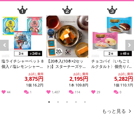
Previous
Next
塩ライチシャーベット 8
【20本入(10本×2セッ
チョコパイ〈いちごミ
個入 / 塩レモンシャー
ト)】スターチーズケー
ルクタルト〉個売り /
ベット 8個入 / フローズ
キ
〈ティラミスタルト〉
お試し費用
お試し費用
お試し費用
ンド...
個売り
3,875円
2,195円
5,282円
1個 16.2円
1本 109.8円
1個 110.1円
44
1
1,407
114
29
0
1
2
3
4
5
もっと見る