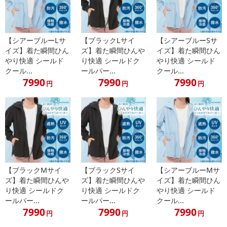
【シアーブルーLサ
【ブラックLサイ
【シアーブルーSサ
イズ】着た瞬間ひん
ズ】着た瞬間ひんや
イズ】着た瞬間ひん
やり快適 シールド
り快適 シールドク
やり快適 シールド
クール...
ールパー...
クール...
7990
7990
7990
円
円
円
・原産国（最終加工地）：ミャンマー
・原材料/材質/素材：ポリウレタン、ナイロン
【ブラックMサイ
【ブラックSサイ
【シアーブルーMサ
・商品カラー：ブラック
ズ】着た瞬間ひんや
ズ】着た瞬間ひんや
イズ】着た瞬間ひん
・商品サイズ：LL：胸囲 93-101cm / 身長 154-162cm
り快適 シールドク
り快適 シールドク
やり快適 シールド
・注意事項：
ールパー...
ールパー...
クール...
7990
7990
7990
・染料の特性上、汗や摩擦によってまれに色落ちや色移りが生じ
円
円
円
ることがあります。他のものと分けて洗濯してください。