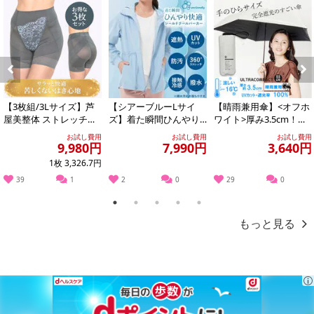
Previous
Next
【3枚組/3Lサイズ】芦
【シアーブルーLサイ
【晴雨兼用傘】<オフホ
屋美整体 ストレッチス
ズ】着た瞬間ひんやり
ワイト>厚み3.5cm！手
リムショーツ 【アッシ
快適 シールドクールパ
のひらサイズUVカット
お試し費用
お試し費用
お試し費用
ュグレー】
ーカー
100％マ...
9,980円
7,990円
3,640円
1枚 3,326.7円
39
1
2
0
29
0
1
2
3
4
5
もっと見る