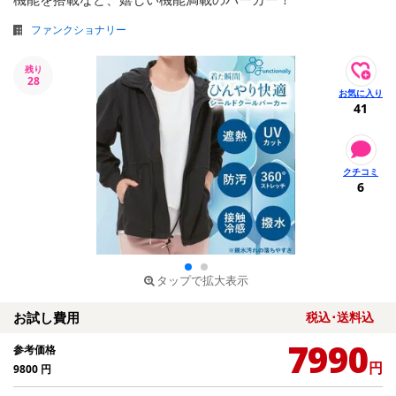
ファンクショナリー
残り
28
41
6
タップで拡大表示
お試し費用
税込･送料込
7990
参考価格
円
9800
円