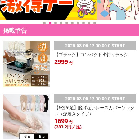
記載されている内容を必ずご確認いただき、お届けする商品セット
にご納得いただきましたうえでお申し込みください。
※パッケージ変更や商品リニューアル(成分など含む)等により、参考
の掲載画像や画像内のバーコードなど、お届け商品と多少異なる場
掲載予告
合がございます。
また、[新たな加工食品の原料原産地表示制度]の経過措置期間の終
2026-08-06 17:00:00.0 START
了により、商品詳細内に記載の原産国・原材料の表記が旧表記の場
合がございます。
【ブラック】コンパクト水切りラック
あらかじめご了承いただいた上でお申込みください。なお、本理由
2999
円
によるお申込み後のキャンセル・返品交換は対応いたしかねます。
【お支払いについて】
※お支払い方法は、電話料金合算払い、クレジットカード払い、dポ
イントがご利用いただけます。
2026-08-06 17:00:00.0 START
【6色/6足】脱げないレースカバーソック
【発送・お届け・商品について】
ス（深履きタイプ）
※お申込み頂きました商品の同梱、お届けの日時指定はいたしかね
1699
円
ます。
(283
.2円
／足)
※お客様のご都合でお受取りいただけない場合、商品の再発送や返
金はいたしかねます。