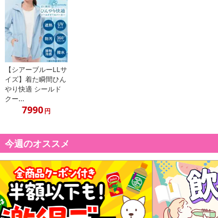
・浸け置きはお避けください。
・洗濯機使用の場合はネットを使用してください。
・洗濯後は形を整えて干してください。
・無蛍光洗剤をご使用ください。
・タンブラー乾燥はできません。
・アイロンがけはできません。
【シアーブルーLLサ
イズ】着た瞬間ひん
・消耗品の為、使用の頻度や着用方法により破けることがござい
やり快適 シールド
ます。・衛生上の問題のため、開封・着用後の返品・交換はお受け
クー...
できません。
7990
円
注意事項
今週のオススメ
【賞味・消費期限のある商品について】
商品到着時点でのお日持ち期間は、配送日数などにより異なります
のでご了承ください。
【キャンセルについて】
※お申込み後のキャンセルはお受けできません。