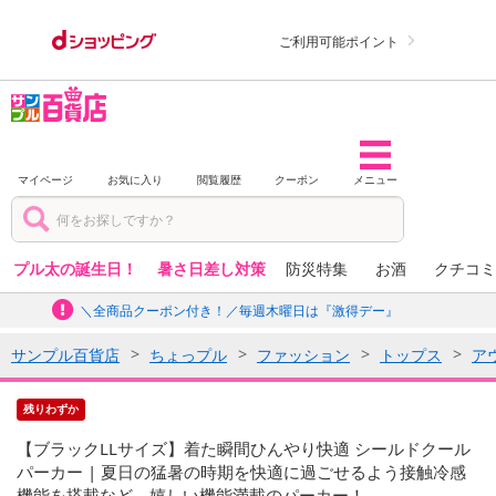
ご利用可能ポイント
マイページ
お気に入り
閲覧履歴
クーポン
メニュー
プル太の誕生日！
暑さ日差し対策
防災特集
お酒
クチコミ
＼全商品クーポン付き！／毎週木曜日は『激得デー』
サンプル百貨店
ちょっプル
ファッション
トップス
ア
残りわずか
【ブラックLLサイズ】着た瞬間ひんやり快適 シールドクール
パーカー | 夏日の猛暑の時期を快適に過ごせるよう接触冷感
機能を搭載など、嬉しい機能満載のパーカー！