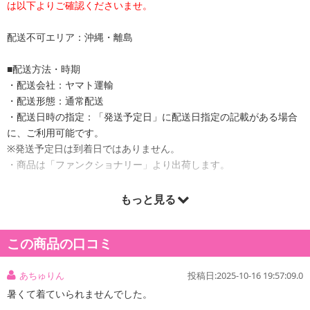
は以下よりご確認くださいませ。
配送不可エリア：沖縄・離島
■配送方法・時期
・配送会社：ヤマト運輸
・配送形態：通常配送
・配送日時の指定：「発送予定日」に配送日指定の記載がある場合
に、ご利用可能です。
※発送予定日は到着日ではありません。
・商品は「ファンクショナリー」より出荷します。
もっと見る
商品詳細
この商品の口コミ
変わりゆく環境変化に対応し日常生活をより快適に過ごしていただ
けるように体を動かしやすい高ストレッチ生地に特殊加工を施した
あちゅりん
投稿日:2025-10-16 19:57:09.0
パーカーが完成！
暑くて着ていられませんでした。
年々増えていく夏日の猛暑の時期を快適に過ごせるよう接触冷感機