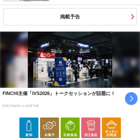
また、お届け日時のご指定は、お受けできません。宅配業者からの
不在票にてご対応ください。
掲載予告
※発送予定日は前後する場合がございます。また商品によって発送
日が異なります。
※dショッピングサンプル百貨店よりお届けする商品は、ご利用いた
だいた後のご感想をいただくことを目的としており、転売等は固く
禁じます。
転売等、目的以外での利用が確認された場合は、サービス利用を停
止させていただきます。
【配送伝票番号について】
※こちらの商品については商品の発送完了後、
配送伝票番号がマイページに表示されない場合もございます。予
FINCHI主催「IVS2026」トークセッションが話題に！
めご了承ください。
[PR] FINCHI on GOETHE
発送日カレンダー