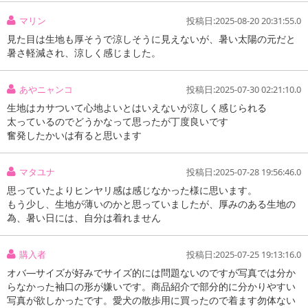
能を搭載など、嬉しい機能がいっぱいついているパーカーです。
マリン
投稿日:2025-08-20 20:31:55.0
・360°ストレッチ機能（MOVE EASILY）
見た目は生地も厚そうで涼しそうに見えないが、暑い太陽の元だと
・驚きの接触冷感（TASTEX-COOL）
暑さ軽減され、涼しく感じました。
・紫外線98%カット（UV-ABSORBER）
・驚異の撥水効果（BAYGARD)
あやニャンコ
投稿日:2025-07-30 02:21:10.0
・便利な防汚機能(ANTIFOULING）
生地はカサついて心地よいとはいえないが涼しく感じられる
・防虫加工（EULAN）
太っているのでどうかなって思ったが丁度良いです
奮発したかいは有ると思います
マタユナ
投稿日:2025-07-28 19:56:46.0
思っていたよりヒンヤリ感は感じなかった様に思います。
もう少し、生地が薄いのかと思っていましたが、厚みのある生地の
為、暑い日には、自分は着れません
購入者
投稿日:2025-07-25 19:13:16.0
オバ―サイズが好みでサイズ的には問題ないのですが写真では分か
らなかった袖口の形が嫌いです。商品紹介で部分的に分かりやすい
写真が欲しかったです。愛犬の散歩用に買ったので着ます勿体ない