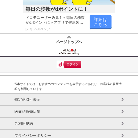
毎日の歩数がdポイントに！
ドコモユーザー必見！＜毎日の歩数
詳細は
がdポイントに＞アプリで健康習慣
こちら
が楽しく続く
[PR] dヘルスケア
ページトップへ
&labo.シリーズより新登場。
髪の悩みはみんな違うから『スヌーズ』があなたのニーズに答えま
す
あなたの髪にぴったりの“ひと休み”を
※本サイトでは、おすすめのコンテンツを表示するにあたり、お客様の履歴情
報を利用しています。
【傷んだ乾燥髪 潤い補給】
毛先までしっとりまとまる濃密ヘアマスク『snooze(スヌーズ)』
特定商取引表示
・2種のPPT※1とグルタチオン※2、5種のセラミド※3配合
医薬品販売店舗
ダメージを受けた髪を補修しながらしっとり保湿し、触りたくなる
ご利用規約
やわらか質感へ導きます。
プライバシーポリシー