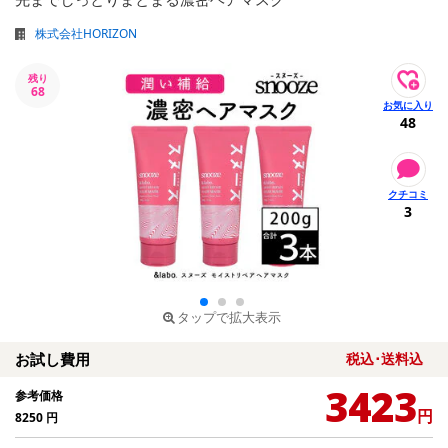
株式会社HORIZON
残り
68
48
3
タップで拡大表示
お試し費用
税込･送料込
3423
参考価格
円
8250
円