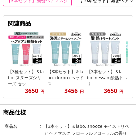
【3本セット】濃密ヘアマスク
【10本セット】濃密ヘアマ
関連商品
【3種セット】＆la
【3本セット】＆la
【3本セット】＆la
【1
bo. スヌーズシリ
bo. dororo ヘッド
bo. nessan 酸熱ト
abo
ーズ セッ...
ス...
リ...
ド...
3650
3456
3650
円
円
円
商品仕様
商品名
【3本セット】＆labo. snooze モイストリペ
ア ヘアマスク フローラルフローラルの香り