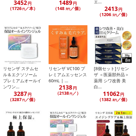
3452
1489
エ...
円
円
2413
（1726
／本）
（148
／個）
円
円
.9円
（1206
／個）
.5円
リセンザ ステムセ
リセンザ VC100 プ
[8個セット]リセン
ル＆エクソソーム
レミアムエッセンス
ザ ＜医薬部外品＞
プレミアムオールイ
60mL | ...
薬用 シワ改善 美
2138
ンワン...
白...
円
3287
11062
（2138
／）
円
円
円
（3287
／個）
（1382
／個）
円
.8円