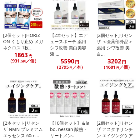
[2個セット]HORIZ
【2本セット】エデ
[2個セット]リセン
ON くもり止め メガ
ュースボーテ 薬用
ザ ＜医薬部外品＞
ネクロス 1枚...
シワ改善 美白美容
薬用 シワ改善 美
1863
液 ...
白...
円
5590
3202
（931
／個）
円
円
.5円
（2795
／本）
（1601
／個）
円
円
[2本セット]リセン
【10個セット】＆la
[2個セット]リセン
ザ NMN プレミアム
bo. nessan 酸熱ト
ザ アスタキサンチ
エッセンス 60m...
リートメン...
ン エイジングケア