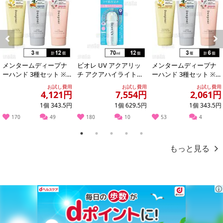
Previous
Next
メンタームディープナ
ビオレ UV アクアリッ
メンタームディープナ
ーハンド 3種セット ※
チ アクアハイライトロ
ーハンド 3種セット ※
店頭戻り品
ーション 70ml ※商品改
店頭戻り品
お試し費用
お試し費用
お試し費用
廃に伴...
4,121円
7,554円
2,061円
1個 343.5円
1個 629.5円
1個 343.5円
170
49
180
10
53
4
1
2
3
4
5
もっと見る