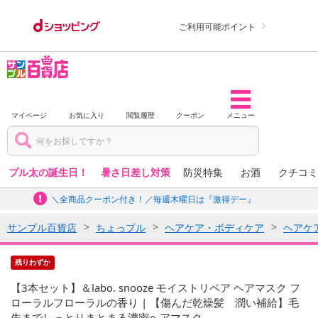
ご利用可能ポイント
マイページ
お気に入り
閲覧履歴
クーポン
メニュー
プル太の誕生日！
暑さ日差し対策
防災特集
お酒
クチコミ
＼全商品クーポン付き！／毎週木曜日は『激得デー』
サンプル百貨店
ちょっプル
ヘアケア・ボディケア
ヘアケ
残りわずか
【3本セット】＆labo. snooze モイストリペア ヘアマスク フ
ローラルフローラルの香り | 【傷んだ乾燥髪 潤い補給】毛
先までしっとりまとまる濃密ヘアマスク