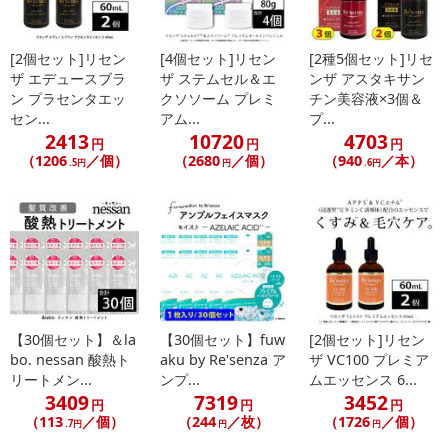
[2個セット]リセン
[4個セット]リセン
[2種5個セット]リセ
ザ エデュースブラ
ザ ステムセル＆エ
ンザ アスタキサン
ン プラセンタエッ
クソソーム プレミ
チン美容液×3個＆
セン...
アム...
プ...
2413
10720
4703
円
円
円
（1206
／個）
（2680
／個）
（940
／本）
.5円
円
.6円
【30個セット】＆la
【30個セット】fuw
[2個セット]リセン
bo. nessan 酸熱ト
aku by Re'senza ア
ザ VC100 プレミア
リートメン...
ンプ...
ムエッセンス 6...
3409
7319
3452
円
円
円
（113
／個）
（244
／枚）
（1726
／個）
.7円
円
円