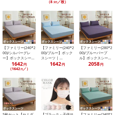
（8
／枚）
.5円
【ファミリー(240*2
【ファミリー(240*2
【ファミリー(280*2
00)/シルバーグレ
00)/ブルー】ボック
00)/ブルーパープ
ー】ボックスシー...
スシーツ | ...
ル】ボックスシー...
1642
1642
2058
円
円
円
（1642
／）
円
5枚セット【セミダ
【ブラック・子供サ
【ファミリー(240*2