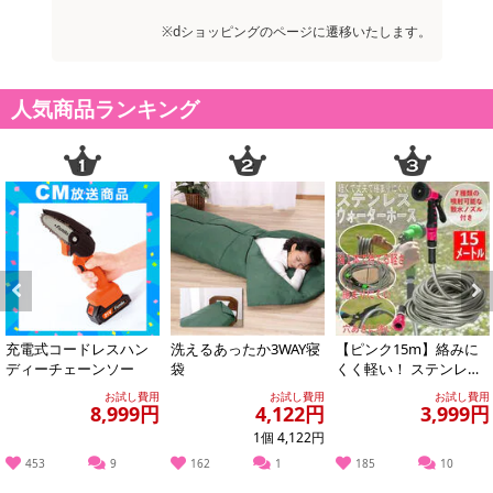
※dショッピングのページに遷移いたします。
人気商品ランキング
Previous
Next
充電式コードレスハン
洗えるあったか3WAY寝
【ピンク15m】絡みに
ディーチェーンソー
袋
くく軽い！ ステンレス
ウォーターホース (散水
お試し費用
お試し費用
お試し費用
パターン：7...
8,999円
4,122円
3,999円
1個 4,122円
453
9
162
1
185
10