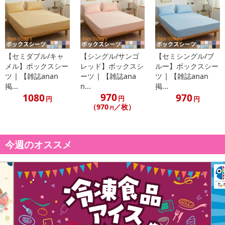
透している為、表面は乾いていても内部は湿っている場合がござい
ます。
●カビ発生の防止効果のため、時々風通しのよい場所で陰干しをし
て下さい。
【セミダブル/キャ
【シングル/サンゴ
【セミシングル/ブ
メル】ボックスシー
レッド】ボックスシ
ルー】ボックスシー
ツ | 【雑誌anan
ーツ | 【雑誌ana
ツ | 【雑誌anan
●珪藻土が成分の為、素材の特性上、表面上にムラ・軽微なキズな
掲...
n...
掲...
ど・茶色や黒の斑点がある場合がございますが、品質上問題はござ
970
1080
970
円
円
円
いませんのでご了承下さい。
（970
／枚）
円
●環境に配慮しできる限りコンパクトな梱包を心掛けています。そ
の為、多少商品に折り目がつくことがありますが、4ー5日使用して
今週のオススメ
いただくと馴染んで目立たなくなります。何卒ご了承ください
●ロット単位の製造商品のため1〜3cm程短い、長い場合がござい
ます。予めご理解頂きますようお願いいたします。
●海外からの輸入商品について、海外の工場での縫製は日本の工場
と比べますと、縫製の見劣り・糸のほつれ、製造過程における小さ