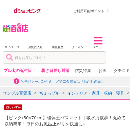
ご利用可能ポイント
マイページ
お気に入り
閲覧履歴
クーポン
メニュー
プル太の誕生日！
暑さ日差し対策
防災特集
お酒
クチコミ
＼全品クーポン付き！／第二金曜日は『おかしの日』
サンプル百貨店
ちょっプル
インテリア・家具・収納・寝具
残りわずか
【ピンク/50×70cm】珪藻土バスマット | 吸水力抜群！丸めて
収納簡単！毎日のお風呂上がりを快適に♪