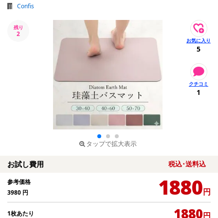
Confis
残り
2
5
1
タップで拡大表示
お試し費用
税込･送料込
1880
参考価格
円
3980
円
1880
1枚あたり
円