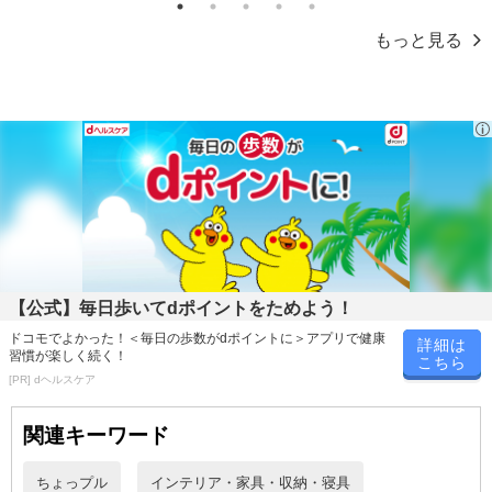
1
2
3
4
5
もっと見る
【公式】毎日歩いてdポイントをためよう！
ドコモでよかった！＜毎日の歩数がdポイントに＞アプリで健康
詳細は
習慣が楽しく続く！
こちら
[PR] dヘルスケア
関連キーワード
ちょっプル
インテリア・家具・収納・寝具