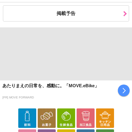
合がございます。
あらかじめご了承いただいた上でお申込みください。なお、本理由
掲載予告
によるお申込み後のキャンセル・返品交換は対応いたしかねます。
【お支払いについて】
※お支払い方法は、電話料金合算払い、クレジットカード払い、dポ
イントがご利用いただけます。
【発送・お届け・商品について】
※お申込み頂きました商品の同梱、お届けの日時指定はいたしかね
ます。
※お客様のご都合でお受取りいただけない場合、商品の再発送や返
金はいたしかねます。
あたりまえの日常を、感動に。「MOVE.eBike」
また、お届け日時のご指定は、お受けできません。宅配業者からの
不在票にてご対応ください。
[PR] MOVE FORWARD
※発送予定日は前後する場合がございます。また商品によって発送
日が異なります。
※dショッピングサンプル百貨店よりお届けする商品は、ご利用いた
だいた後のご感想をいただくことを目的としており、転売等は固く
禁じます。