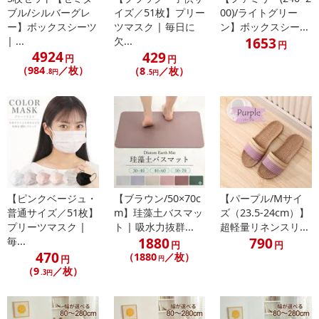
ブル/シルバーグレ
イズ／51枚】プリー
00)/ライトグリー
ー】ボックスシーツ
ツマスク | 毎日に
ン】ボックスシー...
1653
| ...
欠...
円
・原材料/材質/素材：素材：珪藻土
4924
429
円
円
・商品カラー：ピンク
（984
／枚）
（8
／枚）
.8円
.5円
・商品サイズ：商品詳細をご参照ください
・商品重量：-
・注意事項：
■サイズ：
30×40cm
40×60cm
50×70cm
【ピンクベージュ・
【ブラウン/50×70c
【パープル/Mサイ
普通サイズ／51枚】
m】珪藻土バスマッ
ズ（23.5-24cm）】
<取り扱い上のご注意>
プリーツマスク |
ト | 吸水力抜群...
超軽量リネンスリ...
1880
790
毎...
円
円
●実際の商品の色は、ご使用のモニターによって実際の明るさや色
470
（1880
／枚）
円
円
と多少異なって見える場合がございます。あらかじめご了承くださ
（9
／枚）
.3円
い。
●本製品は吸水性に優れていますが、吸収された水分は内部まで浸