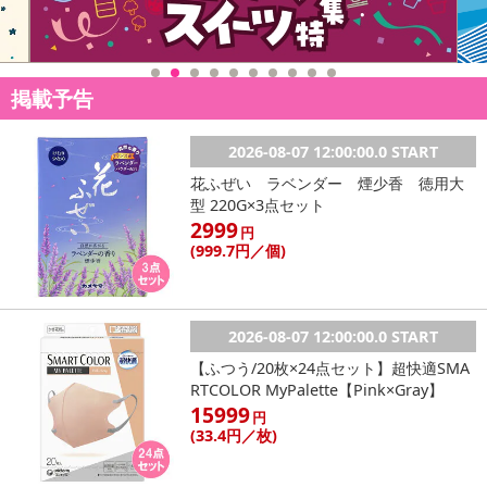
なキズ、シミ、一部分の不揃いなどが見られる場合がございます
が、不良品ではございません。出荷時にすべての商品を検品してお
りますが、予め上記点ご了承下さい。
掲載予告
注意事項
2026-08-07 12:00:00.0 START
【賞味・消費期限のある商品について】
花ふぜい ラベンダー 煙少香 徳用大
商品到着時点でのお日持ち期間は、配送日数などにより異なります
型 220G×3点セット
のでご了承ください。
2999
円
(999
.7円
／個)
【キャンセルについて】
※お申込み後のキャンセルはお受けできません。
記載されている内容を必ずご確認いただき、お届けする商品セット
2026-08-07 12:00:00.0 START
にご納得いただきましたうえでお申し込みください。
※パッケージ変更や商品リニューアル（成分など含む）等により、
【ふつう/20枚×24点セット】超快適SMA
参考の掲載画像や画像内のバーコードなど、お届け商品と多少異な
RTCOLOR MyPalette【Pink×Gray】
15999
る場合がございます。
円
(33
.4円
／枚)
また、[新たな加工食品の原料原産地表示制度]の経過措置期間の終
了により、商品詳細内に記載の原産国・原材料の表記が旧表記の場