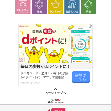
転売等、目的以外での利用が確認された場合は、サービス利用を停
止させていただきます。
【配送伝票番号について】
※こちらの商品については商品の発送完了後、
配送伝票番号がマイページに表示されない場合もございます。予
めご了承ください。
発送日カレンダー
毎日の歩数がdポイントに！
ドコモユーザー必見！＜毎日の歩数
詳細は
がdポイントに＞アプリで健康習慣
こちら
が楽しく続く
[PR] dヘルスケア
ページトップへ
休業日