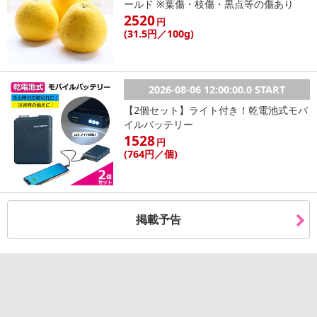
ールド ※葉傷・枝傷・黒点等の傷あり
2520
円
(31
.5円
／100g)
2026-08-06 12:00:00.0 START
【2個セット】ライト付き！乾電池式モバ
イルバッテリー
1528
円
(764
円
／個)
掲載予告
黄金色に香ばしく焼き上げたフロランタンは、今までにないソフト
な口当たり。
その秘密は職人さんの手作りだからこそできる、丁寧な製造工程に
あります。