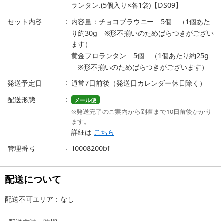
ランタン.(5個入り×各1袋)【DS09】
セット内容
内容量：チョコブラウニー 5個 （1個あた
り約30g ※形不揃いのためばらつきがござい
ます）
黄金フロランタン 5個 （1個あたり約25g
※形不揃いのためばらつきがございます）
発送予定日
通常7日前後（発送日カレンダー休日除く）
配送形態
メール便
※発送完了のご案内から到着まで10日前後かかり
ます。
詳細は
こちら
管理番号
10008200bf
配送について
配送不可エリア：なし