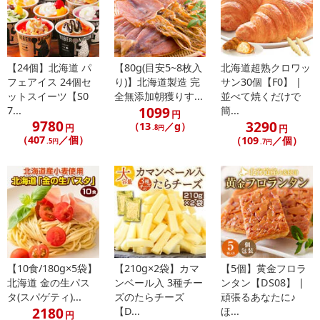
忘れられない味わいです。
【ポイント2】2種類のクーベルチュールの絶妙なバランス
【24個】北海道 パ
【80g(目安5~8枚入
北海道超熟クロワッ
フェアイス 24個セ
り)】北海道製造 完
サン30個【F0】 |
甘すぎず、苦すぎず、ブラウニーを絶妙な甘さに仕上げる為にベル
ットスイーツ【S0
全無添加朝獲りす...
並べて焼くだけで
ギー産とイタリア産の2種類のクーベルチュールチョコレートを使用
1099
7...
簡...
円
しています。
9780
3290
（13
／g）
円
円
.8円
こだわり抜いたチョコレートが生み出す程よい甘さの濃厚な味わい
（407
／個）
（109
／個）
.5円
.7円
に、さらに高品質のココアパウダーを加えることできめ細かく・コ
ク深い味わいになります。
芳醇なカカオの香りがより深く味わえる特別なブラウニーをぜひお
試しください。
【ポイント3】くるみとチョコで飽きの来ない食感
【10食/180g×5袋】
【210g×2袋】カマ
【5個】黄金フロラ
北海道 金の生パス
ンベール入 3種チー
ンタン【DS08】 |
しっとり濃厚なブラウニー生地に混ぜ込んだ「くるみ」が良いアク
タ(スパゲティ)...
ズのたらチーズ
頑張るあなたに♪
セントになり、最後まで食べ飽きないチョコブラウニーです。
2180
【D...
ほ...
円
より濃厚さを感じて頂くために、チョコレートのかたまりも混ぜ込