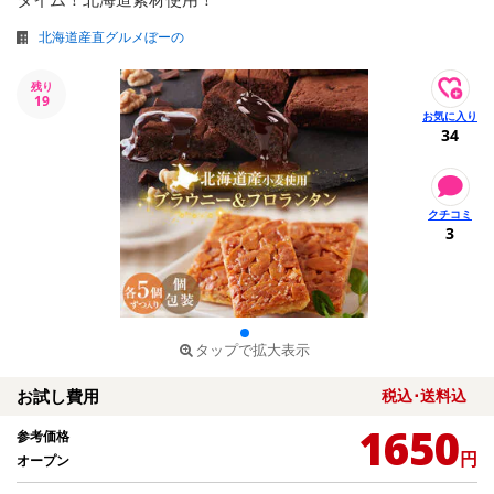
北海道産直グルメぼーの
残り
19
34
3
タップで拡大表示
お試し費用
税込･送料込
1650
参考価格
円
オープン