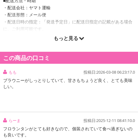
■配送方法・時期
・配送会社：ヤマト運輸
・配送形態：メール便
・配送日時の指定：「発送予定日」に配送日指定の記載がある場合
に、ご利用可能です。
※発送予定日は到着日ではありません。
もっと見る
・商品は「北海道産直グルメぼーの」より出荷します。
この商品の口コミ
商品詳細
もも
投稿日:2026-03-08 06:23:17.0
ブラウニーがしっとりしていて、甘さもちょうど良く、とても美味
しい。
らーま
投稿日:2025-12-11 08:41:10.0
フロランタンがとても好きなので、個装されていて食べ過ぎないの
も良いです。