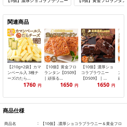
【5個】濃厚ショコラブラウニー
【5個】黄金フロランタン
関連商品
【210g×2袋】カマ
【10個】黄金フロ
【10個】濃厚ショ
【5
ンベール入 3種チ
ランタン【DS09】
コラブラウニー
ンタン
ーズのたら...
| 頑張る...
【DS09】 | ...
頑張る
1760
1650
1650
円
円
円
商品仕様
商品名
【10個】.濃厚ショコラブラウニー＆黄金フロ