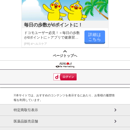
毎日の歩数がdポイントに！
ドコモユーザー必見！＜毎日の歩数
詳細は
がdポイントに＞アプリで健康習慣
こちら
が楽しく続く
[PR] dヘルスケア
ページトップへ
【ポイント1】北海道産小麦使用
北海道産小麦を使用することで、生地から小麦本来の豊かな香りが
楽しめます。
※本サイトでは、おすすめのコンテンツを表示するにあたり、お客様の履歴情
膨張剤を使わずしっとりやわらかな食感に仕上げているため、表面
報を利用しています。
のアーモンド層はサクッと香ばしく、お口の中で2層目のビスケット
特定商取引表示
生地がほわほわとほどけて絶妙にマッチ。
食べ応えのあるフロランタンです。
医薬品販売店舗