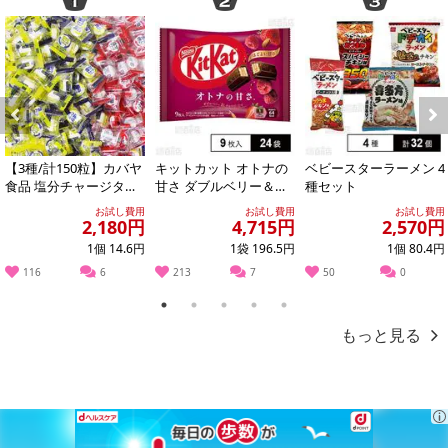
頑張るあなたに、ほっと安らぐスイーツタイム♪
個包装なので家事の合間・休憩時間・お仕事終わり・一日のご褒
美・ティータイムなどお好きな時に気軽に食べられます！
Previous
Next
【3種/計150粒】カバヤ
キットカット オトナの
ベビースターラーメン 4
食品 塩分チャージタブ
甘さ ダブルベリー＆ナ
種セット
レッツ（塩レモン味・
ッツ仕立て 9枚入
お試し費用
お試し費用
お試し費用
スポーツドリ...
2,180円
4,715円
2,570円
1個 14.6円
1袋 196.5円
1個 80.4円
116
6
213
7
50
0
1
2
3
4
5
もっと見る