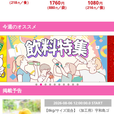
1760
1080
（218
／食）
円
円
円
みました。
（880
／袋）
（216
／個）
円
円
今週のオススメ
掲載予告
2026-08-06 12:00:00.0 START
【8kg/サイズ混合】《加工用》宇和島ゴ