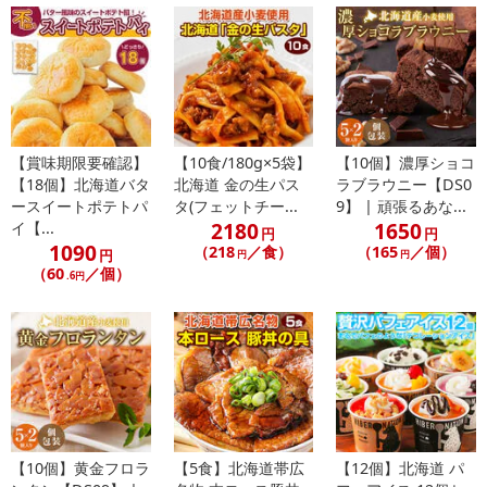
【賞味期限要確認】
【10食/180g×5袋】
【10個】濃厚ショコ
【18個】北海道バタ
北海道 金の生パス
ラブラウニー【DS0
ースイートポテトパ
タ(フェットチー...
9】 | 頑張るあな...
2180
1650
イ【...
円
円
1090
（218
／食）
（165
／個）
円
円
円
（60
／個）
.6円
【10個】黄金フロラ
【5食】北海道帯広
【12個】北海道 パ