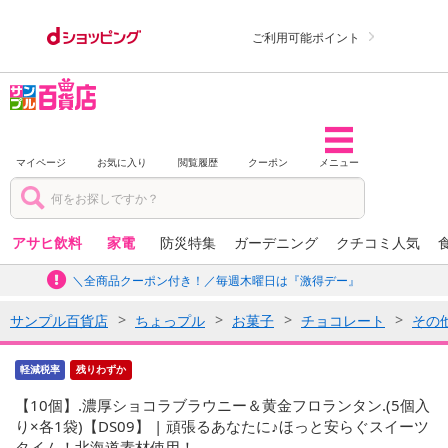
ご利用可能ポイント
マイページ
お気に入り
閲覧履歴
クーポン
メニュー
アサヒ飲料
家電
防災特集
ガーデニング
クチコミ人気
＼全商品クーポン付き！／毎週木曜日は『激得デー』
サンプル百貨店
ちょっプル
お菓子
チョコレート
その
軽減税率
残りわずか
【10個】.濃厚ショコラブラウニー＆黄金フロランタン.(5個入
り×各1袋)【DS09】 | 頑張るあなたに♪ほっと安らぐスイーツ
タイム！北海道素材使用！