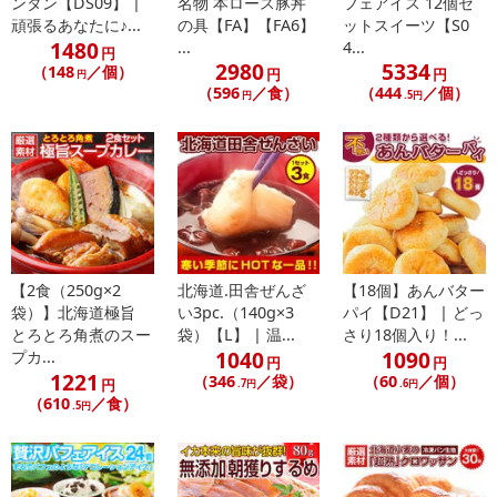
ンタン【DS09】 |
名物 本ロース豚丼
フェアイス 12個セ
頑張るあなたに♪...
の具【FA】【FA6】
ットスイーツ【S0
1480
...
4...
円
2980
5334
（148
／個）
円
円
円
（596
／食）
（444
／個）
円
.5円
【2食（250g×2
北海道.田舎ぜんざ
【18個】あんバター
袋）】北海道極旨
い3pc.（140g×3
パイ【D21】 | どっ
【ポイント1】北海道産の原料をたっぷりと使用
とろとろ角煮のスー
袋）【L】 | 温...
さり18個入り！...
1040
1090
プカ...
円
円
北海道産のフレッシュで高品質な原料をタップ路と使用しました。
1221
（346
／袋）
（60
／個）
円
.7円
.6円
冷涼な気候に育まれた北海道の小麦粉は豊かな麦の香りと甘さが楽
（610
／食）
.5円
しめる、しっとりとした食感が特徴です。
北海道のスイーツ工房でパティシエがひとつずつ手作業で丁寧に仕
上げた、濃厚で贅沢なチョコブラウニーの美味しさは一度食べたら