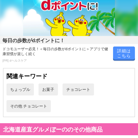
毎日の歩数がdポイントに！
ドコモユーザー必見！＜毎日の歩数がdポイントに＞アプリで健
詳細は
康習慣が楽しく続く
こちら
[PR] dヘルスケア
関連キーワード
ちょっプル
お菓子
チョコレート
その他 チョコレート
高品質なチョコレートにココア・小麦粉・砂糖まで厳選した素材を
北海道産直グルメぼーののその他商品
使用し、パティシエが手作りで仕上げました。
食感・味わい・香り、すべてにこだわりぬいた一品です。