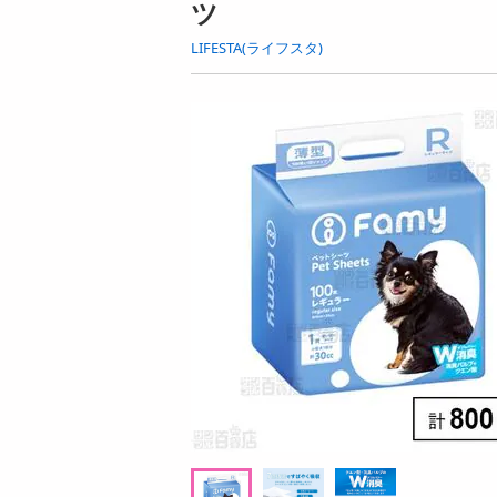
ツ
お酒
洗剤
LIFESTA(ライフスタ)
キッチン・日用品
ヘアケア・ボディケア
ビューティーケア
健康・ダイエット・サプリメント
医薬品・医薬部外品
インテリア・家具・収納・寝具
08月09日19時00分 ～
08月09
ファッション
ちょっプル
ちょっプル
0
7
0
家電
宇治
【日替わり数量限定】【シアーブルーLLサ
【日替わり数量限定
ベビー・キッズ・マタニティ
イズ】着た瞬間ひんやり快適 シールドクー
ーフレーバーシロップ
ルパーカー【先行チケット利用NG】
利用NG】
ペット用品
提供数 50
資格・学習
お試し費用
4
7,990
円
円
掲載予告