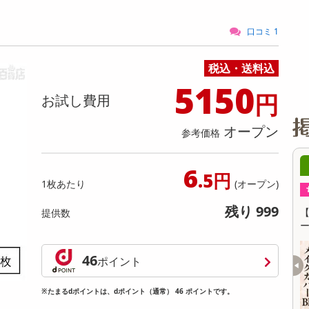
缶詰・瓶詰・ジャム・はちみつ
ミールキット
チョコレート
トクホ
果実酒・梅酒
住居用洗剤
日用品
スポーツサプリメント・ドリンク
チェア・ソファ
財布・小物
パソコン・プリンター・パソコン周辺機器
家具・寝具
料理の素
ナッツ・ドライフルーツ
栄養ドリンク・エナジードリンク
チューハイ・カクテル
洗剤ギフト
ヘルスケア・衛生用品
健康グッズ
インテリア雑貨
時計
記録メディア・メモリーカード
マタニティ
口コミ 1
乾物・海苔・粉物
ゼリー・プリン
お茶・紅茶（茶葉）
ノンアルコール飲料
その他 洗剤
キッチン雑貨・食器・消耗品
アウトドア・イベント用品・DIY・工具
アクセサリー
その他 ベビー・キッズ・マタニティ
スマートフォン・携帯電話・タブレットアクセ
リー
税込・送料込
カレー・シチュー
和菓子
コーヒー(豆・インスタント）
ビール・ワイン・お酒ギフト
調理器具・鍋・包丁
その他 インテリア・家具
ファッション雑貨
電池
5150
電球・蛍光灯・照明
円
お試し費用
AV機器
オープン
参考価格
その他 家電
日19時00分 ～
08月09日20時00分 ～
6
.5円
1枚あたり
(オープン)
ちょっプル
32
2
88
8
残り 999
】ハーシー ストロベリ
【3本セット】美容液inメイクカバーBBクリ
提供数
 260g【先行チケット
ーム 50g SPF24 PA++
提供数 20
提供数 685
46
ポイント
お試し費用
お試し費用
4,943
1,730
円
円
※たまるdポイントは、dポイント（通常） 46 ポイントです。