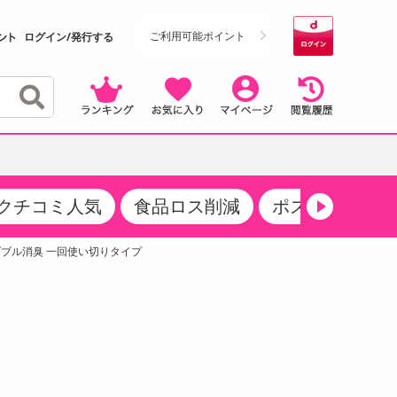
ご利用可能ポイント
ログイン/発行する
クチコミ人気
食品ロス削減
ポストにお届け
クーポン
・サプリメント
品
・収納・寝具
マタニティ
ケア
商品限定クーポン
/ダブル消臭 一回使い切りタイプ
食品ギフト
おつまみ
ココア・チョコレート飲料
その他 アルコール飲料
弁当箱・水筒・弁当グッズ
下着・ルームウェア
その他 食品
製菓・製パン材料
飲料ギフト
生活雑貨
メンズ
その他 お菓子・スイーツ
その他 飲料
スポーツ・アウトドア用品
ベビー・キッズ
介護用品
レッグウェア