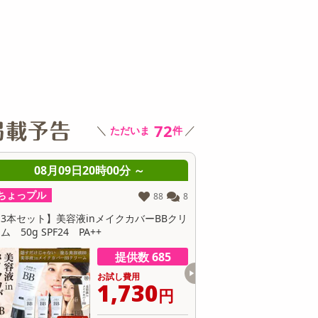
その他 キッチン・日用品
その他 ファッション
サ
72
＼
／
ただいま
件
08月09日20時00分 ～
08月09日20
ちょっプル
ちょっプル
51
3
【170g×2袋】舞妓の酒粕 桜洗顔
VC-100 ブライトモイ
レミアムDX 500ml
提供数 413
お試し費用
1,437
円