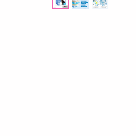
プン
9,800
参考価格
円
7
.5
円