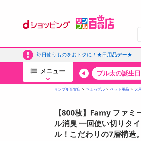
毎日使うものをおトクに！★日用品デー★
メニュー
ちょっプルカテゴリ
キッチン・日用品
食品
プル太の誕生日
すべ
食品・調味料
サンプル百貨店
ちょっプル
ペット用品
犬
生鮮食品
加工食品
【800枚】Famy ファ
お菓子
ル消臭 一回使い切りタイ
アイス・スイーツ
ル！こだわりの7層構造。
飲料