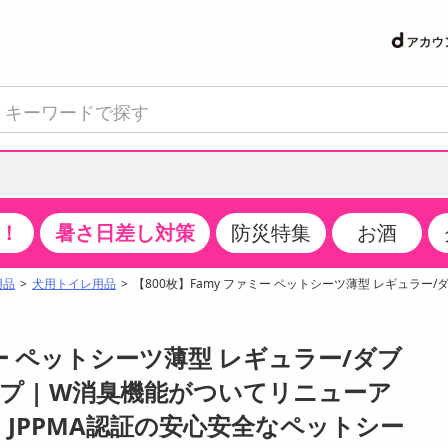
！
暑さ日差し対策
防災特集
お酒
て見る
特設コーナー
食品・調味料
生鮮食品
お菓子
アイス・スイーツ
飲料
お酒
洗剤
キッチン・日用品
健康・ダイエット
医薬品・医薬部外
インテリア・家具
ファッション
家電
ベビー・キッズ・
ペット用品
加工食品
ヘアケア・ボディ
ビューティーケア
特集一覧
用品
犬用トイレ用品
【800枚】Famy ファミー ペットシーツ薄型 レギュラー
クチコミで選ばれた人気商品
米・雑穀
肉・肉加工品
スナック菓子
アイスクリーム・シャーベット
水・ミネラルウォーター・炭酸水
ビール・発泡酒・新ジャンル
キッチン・台所用洗剤
掃除用具
健康食品・飲料
第二類医薬品
収納用品
トップス
生活家電
ベビーおむつ・トイレ用品
犬用品
カップ麺・乾麺・パスタ
ヘアケア・スタイリング
スキンケア・基礎化粧品
パン・シリアル・コーンフレーク
魚介類・シーフード・水産加工品
クッキー・クラッカー
ケーキ・スイーツ
お茶・紅茶（ソフトドリンク）
ワイン
洗濯用洗剤・柔軟剤・漂白剤
洗濯用品
ダイエット
指定第二類医薬品
寝具・布団
ボトムス
キッチン家電
授乳グッズ
猫用品
インスタント・レトルト・冷凍食品・惣菜
ボディケア
ベースメイク・メイクアップ・ネイル
ミー ペットシーツ薄型 レギュラー/ダブ
サンプリング
チーズ・ヨーグルト・乳製品・卵
フルーツ・果物・果物加工品
キャンディ・ガム・タブレット
お菓子・スイーツギフト
コーヒー（ソフトドリンク）
日本酒・焼酎
バス・お風呂用洗剤
トイレ・バス用品
サプリメント
第三類医薬品
マット・カーペット・クッション
シューズ
冷房・暖房器具・空調
食事グッズ
その他 ペット用品
ナチュラル・オーガニックコスメ
プ | W消臭機能がついてリニューア
抽選サンプル
調味料・ドレッシング・油
野菜・きのこ
せんべい・米菓
果実・野菜・清涼・乳飲料
洋酒・リキュール
トイレ用洗剤
タオル
美容サプリメント・ドリンク
医薬部外品
テーブル・デスク・カウンター
バッグ
美容・健康家電
ベビー用品・雑貨
香水・アロマ
JPPMA認証の安心安全なペットシー