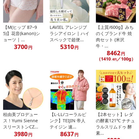
※お支払い方法は、電話料金合算払い、クレジットカード払い、dポ
イントがご利用いただけます。
【発送・お届け・商品について】
【M(ヒップ 87~9
LAVIEL アレンジブ
【上質/600g】みち
5)】花音(kanon)シ
ラシアイロン | ハイ
のくブランド牛 焼
※お申込み頂きました商品の同梱、お届けの日時指定はいたしかね
ョーツ | ...
スペックで超便...
肉セット (米沢
ます。
3700
5310
牛・...
円
円
※お客様のご都合でお受取りいただけない場合、商品の再発送や返
8462
円
金はいたしかねます。
（1410
／100g）
.4円
また、お届け日時のご指定は、お受けできません。宅配業者からの
不在票にてご対応ください。
※発送予定日は前後する場合がございます。また商品によって発送
日が異なります。
※dショッピングサンプル百貨店よりお届けする商品は、ご利用いた
だいた後のご感想をいただくことを目的としており、転売等は固く
禁じます。
転売等、目的以外での利用が確認された場合は、サービス利用を停
桂由美プロデュー
【L-LL/コーラルピ
【2本セット】レダ
止させていただきます。
ス！Yumi Sienne
ンク】TEIJIN 帝人
の酵素121℃ ナチュ
スリーストンCZ...
テイジン 速...
ラルスリムドゥ 酵
3980
8637
素...
【配送伝票番号について】
円
円