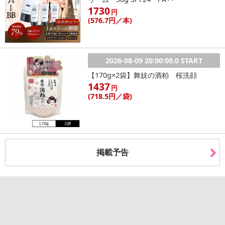
1730
円
(576
.7円
／本)
2026-08-09 20:00:00.0 START
【170g×2袋】舞妓の酒粕 桜洗顔
1437
円
(718
.5円
／袋)
掲載予告