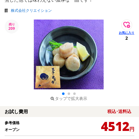
株式会社クリエイション
残り
209
2
タップで拡大表示
お試し費用
税込･送料込
4512
参考価格
円
オープン