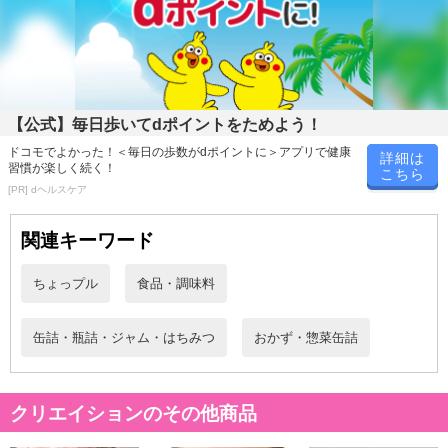
北海道のオホーツク海から美味しいホタテ貝！
甘味と風味を一層 引き立たせるために一度天日干しをしてから作っ
た水煮!!
他では味わえない究極のほたてです。
【公式】毎日歩いてdポイントをためよう！
ドコモでよかった！＜毎日の歩数がdポイントに＞アプリで健康
詳細は
■一度天日干しにする事で更に美味しく！■
習慣が楽しく続く！
こちら
ホタテの旨味を更に引き出すために、一度天日干しをしてから水煮
[PR] dヘルスケア
にしております。
スープや煮物、ご飯物やサラダ等、様々なお料理に幅広く使えま
関連キーワード
す！
素材を厳選し、更に旨味が増すように工夫をした、こだわりのホタ
ちょっプル
食品・調味料
テ貝缶詰です！
缶詰・瓶詰・ジャム・はちみつ
おかず・惣菜缶詰
■お世話になった方へのギフトに！■
お世話になった方への贈り物に…
ホタテは幅広い年代層に喜ばれる食べ物です！
クリエイションのその他商品
また高級感もあるので、ギフトとしてもオススメです！
（高級感のある金色の箱に入っています）