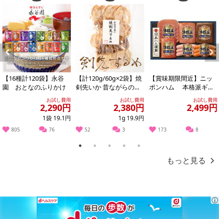
Previous
Next
【16種計120袋】永谷
【計120g/60g×2袋】焼
【賞味期限間近】ニッ
園 おとなのふりかけ
剣先いか 昔ながらのお
ポンハム 本格派ギフ
つまみ珍味 イカ好きに
ト(NH-319)
お試し費用
お試し費用
お試し費用
はたま...
2,290円
2,380円
2,499円
1袋 19.1円
1g 19.9円
805
76
52
3
173
8
1
2
3
4
5
もっと見る