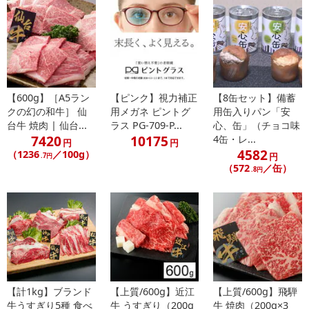
美味しい北海道産の天日干しホタテ、是非ご賞味下さい！
・賞味期限：製造日より常温 3年
・原産国（最終加工地）：日本（北海道）
・原材料/材質/素材：ほたて貝柱(北海道産)、食塩/調味料(アミノ酸
等)、pH調整剤(クエン酸)
【600g】［A5ラン
【ピンク】視力補正
【8缶セット】備蓄
・その他商品仕様：
クの幻の和牛］ 仙
用メガネ ピントグ
用缶入りパン「安
栄養成分表示1缶(70g)当たり
台牛 焼肉 | 仙台...
ラス PG-709-P...
心、缶」（チョコ味
エネルギー:54kcal
7420
10175
4缶・レ...
円
円
たんぱく質:11g
4582
（1236
／100g）
円
.7円
脂質:0.4g
（572
／缶）
.8円
炭水化物:0.8g
食塩相当量:1.1g
（表示値は推定値です）
・注意事項：
●開缶時に缶藍で手を切らぬようにご注意ください。
●開缶後は別の容器に移し替えて冷蔵庫で保管の上速やかにお召し
上がりください。
【計1kg】ブランド
【上質/600g】近江
【上質/600g】飛騨
牛うすぎり5種 食べ
牛 うすぎり（200g
牛 焼肉（200g×3