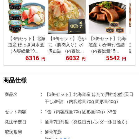
【3缶セット】北海
【3缶セット】毛が
【3缶セット】北海
【8
道産 ほっき貝水煮
に（脚肉入り）水
道産 いか味付缶詰
道産
（内容総量19...
煮缶詰 （内容総...
（内容総量15...
詰（内
6316
6032
5542
円
円
円
商品仕様
商品名
【3缶セット】北海道産 ほたて貝柱水煮 (天日
干し)缶詰 （内容総量70g 固形量40g）
セット内容
1缶（内容総量70g 固形量40g）×3缶
発送予定日
通常7日前後（発送日カレンダー休日除く）
配送形態
通常配送