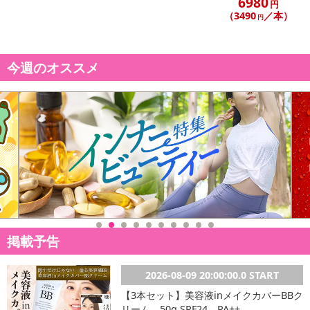
6980
円
※こちらの商品については商品の発送完了後、
（3490
／本）
円
配送伝票番号がマイページに表示されない場合もございます。予
めご了承ください。
今週のオススメ
発送日カレンダー
休業日
掲載予告
■
その他共通および商品カテゴリー別注意事項（※必ずご確認くだ
2026-08-09 20:00:00.0 START
さい）
【3本セット】美容液inメイクカバーBBク
リーム 50g SPF24 PA++
こちらの情報は
2026-07-09 14:08:36.0
での情報となります。