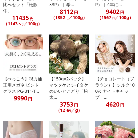
注意事項
比べセット「松阪
×3P） | 希...
P） | 4年に...
8112
9402
牛」...
円
円
【賞味・消費期限のある商品について】
11435
（1352
／100g）
（1567
／100g）
円
円
円
商品到着時点でのお日持ち期間は、配送日数などにより異なります
（1143
／100g）
.5円
のでご了承ください。
【キャンセルについて】
※お申込み後のキャンセルはお受けできません。
記載されている内容を必ずご確認いただき、お届けする商品セット
にご納得いただきましたうえでお申し込みください。
※パッケージ変更や商品リニューアル（成分など含む）等により、
【べっこう】視力補
【150g×2パック】
【チョコレート（ブ
参考の掲載画像や画像内のバーコードなど、お届け商品と多少異な
正用メガネ ピント
マツタケとシイタケ
ラウン）】シルク10
る場合がございます。
グラス PG-311-T...
のいいとこどり「松
0% ナイトキャッ
また、[新たな加工食品の原料原産地表示制度]の経過措置期間の終
9990
太...
プ ...
円
了により、商品詳細内に記載の原産国・原材料の表記が旧表記の場
3753
4620
円
円
合がございます。
（12
／g）
.6円
あらかじめご了承いただいた上でお申込みください。なお、本理由
によるお申込み後のキャンセル・返品交換は対応いたしかねます。
【お支払いについて】