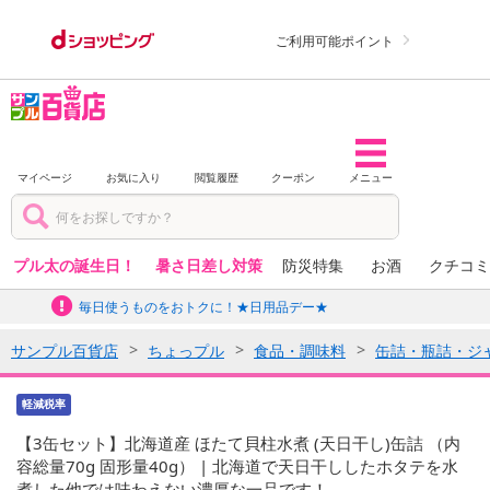
ご利用可能ポイント
マイページ
お気に入り
閲覧履歴
クーポン
メニュー
プル太の誕生日！
暑さ日差し対策
防災特集
お酒
クチコミ
毎日使うものをおトクに！★日用品デー★
サンプル百貨店
ちょっプル
食品・調味料
缶詰・瓶詰・ジ
軽減税率
【3缶セット】北海道産 ほたて貝柱水煮 (天日干し)缶詰 （内
容総量70g 固形量40g） | 北海道で天日干ししたホタテを水
煮した他では味わえない濃厚な一品です！