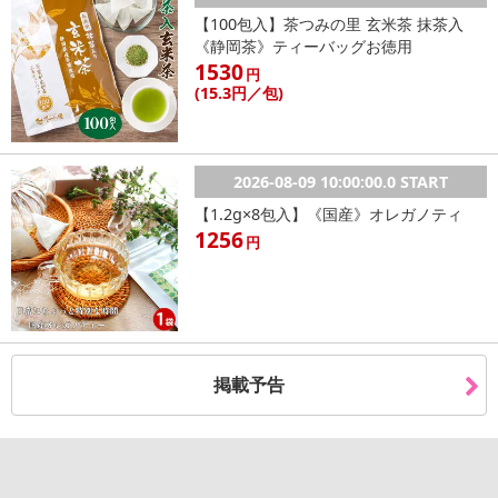
※dショッピングサンプル百貨店よりお届けする商品は、ご利用いた
【100包入】茶つみの里 玄米茶 抹茶入
《静岡茶》ティーバッグお徳用
だいた後のご感想をいただくことを目的としており、転売等は固く
1530
禁じます。
円
(15
.3円
／包)
転売等、目的以外での利用が確認された場合は、サービス利用を停
止させていただきます。
【配送伝票番号について】
2026-08-09 10:00:00.0 START
※こちらの商品については商品の発送完了後、
【1.2g×8包入】《国産》オレガノティ
配送伝票番号がマイページに表示されない場合もございます。予
1256
円
めご了承ください。
発送日カレンダー
掲載予告