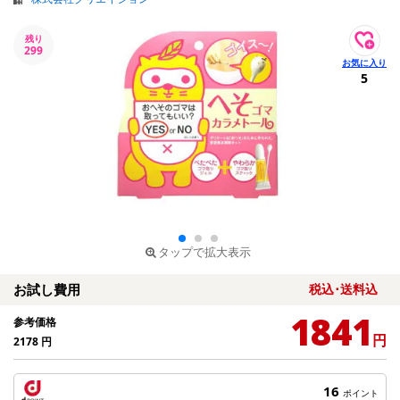
残り
299
5
タップで拡大表示
お試し費用
税込･送料込
1841
参考価格
円
2178
円
16
ポイント