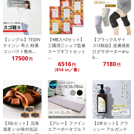
まま使用を続けますと症状が悪化することがあります。
●目に入った場合は、こすらずにすぐに水かぬるま湯で洗い流して
ください。
●直射日光や高温多湿を避け、お子様の手の届かないところに保管
してください。
●使用後は必ずしっかりフタをしめてください。
【シングル】TEIJIN
【4種入×2セット】
【ブラック/Lサイ
テイジン 帝人 軽量
三國清三シェフ監修
ズ/2枚組】皮膚感覚
コンパクト敷布...
スープギフトセット
ひざサポーターaru
注意事項
17500
...
k...
円
6516
7180
円
円
【賞味・消費期限のある商品について】
（814
／食）
.5円
商品到着時点でのお日持ち期間は、配送日数などにより異なります
のでご了承ください。
【キャンセルについて】
※お申込み後のキャンセルはお受けできません。
記載されている内容を必ずご確認いただき、お届けする商品セット
にご納得いただきましたうえでお申し込みください。
※パッケージ変更や商品リニューアル（成分など含む）等により、
【3缶セット】北海
【グレー】ファイン
【2本セット】グラ
道産 いか味付缶詰
エアーポータブル 7
ッシー アルガンテ
参考の掲載画像や画像内のバーコードなど、お届け商品と多少異な