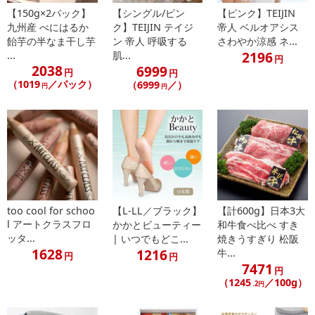
【150g×2パック】
【シングル/ピン
【ピンク】TEIJIN
こまめにお手入れしたほうが良いおへその汚れ「へそゴマ」用に作
九州産 べにはるか
ク】TEIJIN テイジ
帝人 ベルオアシス
られた新感覚のお掃除キット！！
飴芋の半なま干し芋
ン 帝人 呼吸する
さわやか涼感 ネ...
ぺたぺたゴマ取りジェル+やわらかゴマ取りスティックでしっかりへ
2196
...
肌...
円
そゴマカラメトール！！
2038
6999
円
円
（1019
／パック）
（6999
／）
円
円
・原産国（最終加工地）：日本
・原材料/材質/素材：オリーブ果実油、ミツロウ、ベヘン酸グリセ
リル、オクタステアリン酸ポリグリセリル-6、アーモンド油、エゴ
マ油、アルガニアスピノサ核油、トコフェロール、グレープフルー
ツ果皮油
・使用方法：
1.スティックの先端が覆われる程度のジェルを取ります。
too cool for schoo
【L-LL／ブラック】
【計600g】日本3大
2.おへその中をくるくる回すようにやさしく拭き取ります。
l アートクラスフロ
かかとビューティー
和牛食べ比べ すき
3.1週間に1回を目安にご使用ください。
ッタ...
| いつでもどこ...
焼きうすぎり 松阪
・注意事項：
1628
1216
牛...
円
円
●お肌に傷、湿疹等の異常のあるとき、またはお肌に合わないとき
7471
円
は使用しないでください。
（1245
／100g）
.2円
●使用中または使用後に、赤み・はれ・かゆみ・刺激等があらわれ
た場合は、使用を中止し、皮膚科専門医等へご相談ください。その