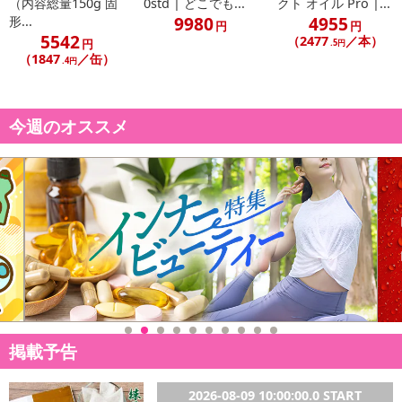
（内容総量150g 固
0std | どこでも...
クト オイル Pro |...
る場合がございます。
9980
4955
形...
円
円
また、[新たな加工食品の原料原産地表示制度]の経過措置期間の終
5542
（2477
／本）
円
.5円
了により、商品詳細内に記載の原産国・原材料の表記が旧表記の場
（1847
／缶）
.4円
合がございます。
あらかじめご了承いただいた上でお申込みください。なお、本理由
によるお申込み後のキャンセル・返品交換は対応いたしかねます。
今週のオススメ
【お支払いについて】
※お支払い方法は、電話料金合算払い、クレジットカード払い、dポ
イントがご利用いただけます。
【発送・お届け・商品について】
※お申込み頂きました商品の同梱、お届けの日時指定はいたしかね
ます。
※お客様のご都合でお受取りいただけない場合、商品の再発送や返
金はいたしかねます。
また、お届け日時のご指定は、お受けできません。宅配業者からの
掲載予告
不在票にてご対応ください。
※発送予定日は前後する場合がございます。また商品によって発送
2026-08-09 10:00:00.0 START
日が異なります。