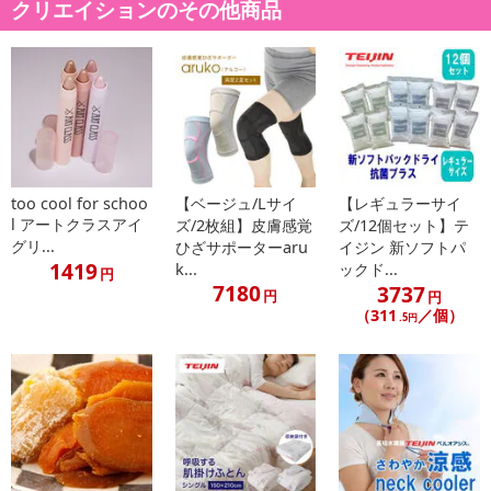
クリエイションのその他商品
too cool for schoo
【ベージュ/Lサイ
【レギュラーサイ
l アートクラスアイ
ズ/2枚組】皮膚感覚
ズ/12個セット】テ
グリ...
ひざサポーターaru
イジン 新ソフトパ
1419
k...
ックド...
円
7180
3737
円
円
（311
／個）
.5円
おへそのゴマは取ってもOK！！
デリケートな「おへそ」のためのお掃除キット