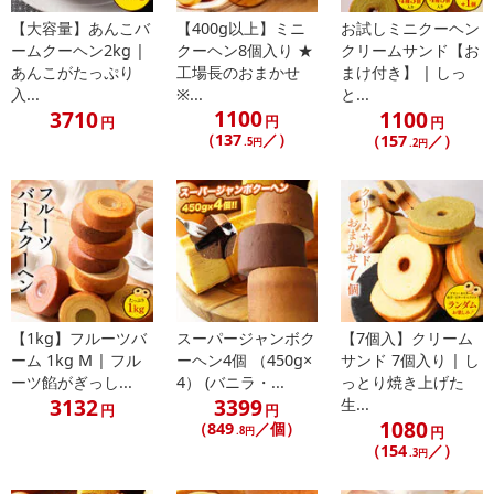
【大容量】あんこバ
【400g以上】ミニ
お試しミニクーヘン
ームクーヘン2kg |
クーヘン8個入り ★
クリームサンド【お
あんこがたっぷり
工場長のおまかせ
まけ付き】 | しっ
入...
※...
と...
1100
3710
1100
円
円
円
（137
／）
（157
／）
.5円
.2円
【1kg】フルーツバ
スーパージャンボク
【7個入】クリーム
ーム 1kg M | フル
ーヘン4個 （450g×
サンド 7個入り | し
ーツ餡がぎっし...
4） (バニラ・...
っとり焼き上げた
3132
3399
生...
円
円
1080
（849
／個）
円
.8円
（154
／）
.3円