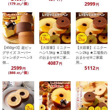
2999
（179
／個）
円
.2円
【450g×3】超ビッ
【大容量】ミニクー
【大容量】ミニクー
グサイズ スーパー
ヘン1.5kg ★工場長
ヘン2kg ★工場長の
ジャンボクーヘン3
のおまかせ※ご家...
おまかせ※ご家庭
4087
個...
用...
円
2599
5112
円
円
（866
／個）
.4円