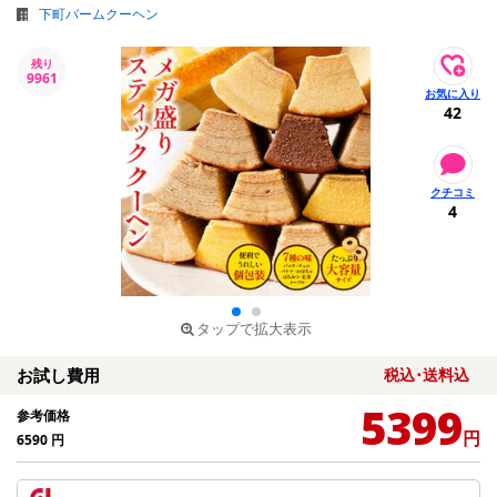
下町バームクーヘン
残り
9961
42
4
タップで拡大表示
お試し費用
税込･送料込
5399
参考価格
円
6590
円