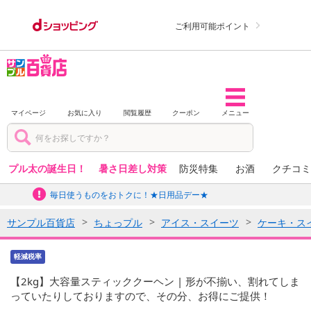
ご利用可能ポイント
マイページ
お気に入り
閲覧履歴
クーポン
メニュー
プル太の誕生日！
暑さ日差し対策
防災特集
お酒
クチコミ
毎日使うものをおトクに！★日用品デー★
サンプル百貨店
ちょっプル
アイス・スイーツ
ケーキ・ス
軽減税率
【2kg】大容量スティッククーヘン | 形が不揃い、割れてしま
っていたりしておりますので、その分、お得にご提供！