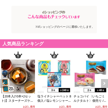
※dショッピングのページに遷移いたします。
人気商品ランキング
Previous
Next
【20本入(10本×2セッ
塩ライチシャーベット 8
チョコパイ〈いちごミ
ト)】スターチーズケー
個入 / 塩レモンシャー
ルクタルト〉個売り /
キ
ベット 8個入 / フローズ
〈ティラミスタルト〉
お試し費用
お試し費用
お試し費用