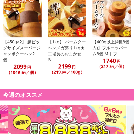
【450g×2】 超ビッ
【1kg】 バームクー
【400g以上(4種8個
グサイズスーパージ
ヘンメガ盛り1kg★
入)】フルーツバー
ャンボクーヘン2
工場長のおまかせ
ム8個 M | フ...
1740
個...
※...
円
2199
2099
（217
／個）
円
円
.5円
（219
／100g）
（1049
／個）
.9円
.5円
今週のオススメ