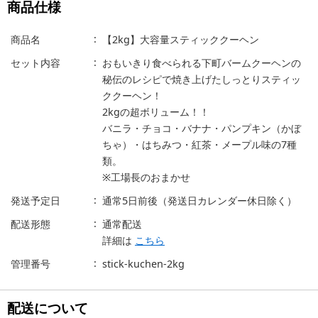
商品仕様
商品名
【2kg】大容量スティッククーヘン
セット内容
おもいきり食べられる下町バームクーヘンの
秘伝のレシピで焼き上げたしっとりスティッ
ククーヘン！
2kgの超ボリューム！！
バニラ・チョコ・バナナ・パンプキン（かぼ
ちゃ）・はちみつ・紅茶・メープル味の7種
類。
※工場長のおまかせ
発送予定日
通常5日前後（発送日カレンダー休日除く）
配送形態
通常配送
詳細は
こちら
管理番号
stick-kuchen-2kg
配送について