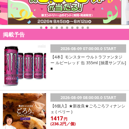
掲載予告
2026-08-09 07:00:00.0 START
【4本】モンスター ウルトラファンタジ
ー ルビーレッド 缶 355ml [抽選サンプル]
■
2026-08-09 08:00:00.0 START
【6個入】★新改良★ごろごろフィナンシ
ェ ( ベリー )
1417
円
(236
.2円
／個)