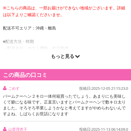
※こちらの商品は、一部お届けができない地域がございます。詳細
は以下よりご確認くださいませ。
配送不可エリア：沖縄・離島
■配送方法・時期
・配送会社：ヤマト運輸、佐川急便
・配送形態：通常配送
もっと見る
・配送日時の指定：「発送予定日」に配送日指定の記載がある場合
に、ご利用可能です。
この商品の口コミ
※発送予定日は到着日ではありません。
・商品は「下町バームクーヘン」より出荷します。
ごめす
投稿日:2025-12-05 21:15:23.0
バームクーヘン２キロ一体何箱買ったでしょう。あまりにも美味し
くて癖になる味です。正直言いますとバームクーヘンで数キロ太り
商品詳細
ました。そろそろ卒業しようかなと考えてますがやめられないんで
すよね、しばらくお世話になります
山菅理恵子
投稿日:2025-11-13 06:14:09.0