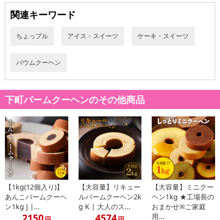
関連キーワード
ちょっプル
アイス・スイーツ
ケーキ・スイーツ
バウムクーヘン
下町バームクーヘンのその他商品
【1kg(12個入り)】
【大容量】リキュー
【大容量】ミニクー
あんこバームクーヘ
ルバームクーヘン2k
ヘン1kg ★工場長の
ン1kg J |...
g K | 大人のス...
おまかせ※ご家庭
2150
4574
用...
円
円