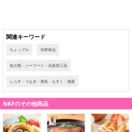
※お申込み頂きました商品の同梱、お届けの日時指定はいたしかね
ます。
※お客様のご都合でお受取りいただけない場合、商品の再発送や返
金はいたしかねます。
また、お届け日時のご指定は、お受けできません。宅配業者からの
不在票にてご対応ください。
関連キーワード
※発送予定日は前後する場合がございます。また商品によって発送
日が異なります。
ちょっプル
生鮮食品
※dショッピングサンプル百貨店よりお届けする商品は、ご利用いた
だいた後のご感想をいただくことを目的としており、転売等は固く
魚介類・シーフード・水産加工品
禁じます。
転売等、目的以外での利用が確認された場合は、サービス利用を停
しらす・うなぎ・煮魚・もずく・海藻
止させていただきます。
【配送伝票番号について】
NKFのその他商品
※こちらの商品については商品の発送完了後、
配送伝票番号がマイページに表示されない場合もございます。予
めご了承ください。