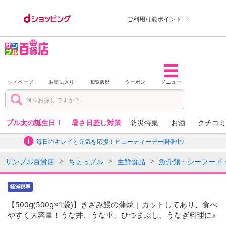
ご利用可能ポイント
マイページ
お気に入り
閲覧履歴
クーポン
メニュー
プル太の誕生日！
暑さ日差し対策
防災特集
お酒
クチコミ
毎日のキレイと元気を応援！ビューティーデー開催中♪
サンプル百貨店
ちょっプル
生鮮食品
魚介類・シーフード
軽減税率
【500g(500g×1袋)】きざみ鰻の蒲焼 | カットしてあり、食べ
やすく大容量！うな丼、うな重、ひつまぶし、うなぎ料理に♪