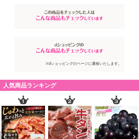
カットしてあり食べやすく大容量
うな丼、うな重、ひつまぶし、うなぎ料理に♪
・賞味期限：製造日より365日
・原産国（最終加工地）：中国
・原材料/材質/素材：うなぎ(中国産)、しょうゆ、砂糖混合異性化液
糖、発酵調味料、水あめ、砂糖、うなぎエキス/酒精、増粘剤(加工
※dショッピングのページに遷移いたします。
澱粉、増粘多糖類)、調味料(アミノ酸等)、着色料(カラメル、アナト
ー)、(一部に小麦粉、大豆を含む)
人気商品ランキング
・アレルギー表示：小麦、大豆
・注意事項：保存方法：要冷凍−18℃以下
注意事項
【賞味・消費期限のある商品について】
商品到着時点でのお日持ち期間は、配送日数などにより異なります
のでご了承ください。