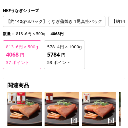
NKFうなぎシリーズ
【約140g×3パック】うなぎ蒲焼き 1尾真空パック
【約14
数量：
813 .6円 × 500g
4068円
813 .6円 × 500g
578 .4円 × 1000g
4068
5784
円
円
37
ポイント
53
ポイント
関連商品