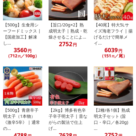
発送日カレンダー
【500g】生食用シ
【旨口/20g×2】熟
【40尾】特大5Lサ
ーフードミックス |
成明太子 | 熟成・乾
イズ海老フライ | 揚
【国産加工】解凍
燥させることによ...
げるだけで簡単メ
2752
し...
イ...
円
3560
6039
円
円
（712
／100g）
（151
／尾）
円
円
休業日
■
その他共通および商品カテゴリー別注意事項（※必ずご確認くだ
さい）
こちらの情報は
2026-07-09 14:13:35.0
での情報となります。
【500g】青唐辛子
【2kg】博多有色辛
【2種/各1個】熟成
明太子（1本物）
子辛子明太子 | 昔な
明太子セット (旨
《激辛5辛》 | 通常
がらの製法で仕上
口・辛口／各20g)
の...
げ...
...
2752
4788
7628
円
円
円