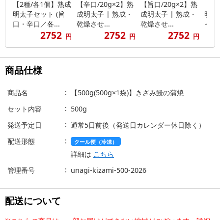
【2種/各1個】熟成
【辛口/20g×2】熟
【旨口/20g×2】熟
【1
明太子セット (旨
成明太子 | 熟成・
成明太子 | 熟成・
明太
口・辛口／各...
乾燥させ...
乾燥させ...
イデ
2752
2752
2752
円
円
円
商品仕様
商品名
【500g(500g×1袋)】きざみ鰻の蒲焼
セット内容
500g
発送予定日
通常5日前後（発送日カレンダー休日除く）
配送形態
クール便（冷凍）
詳細は
こちら
管理番号
unagi-kizami-500-2026
配送について