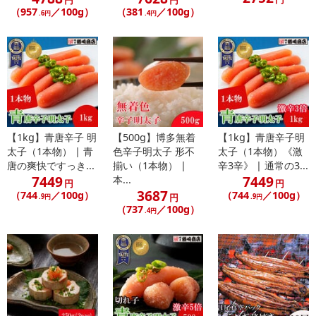
（957
／100g）
（381
／100g）
.6円
.4円
【1kg】青唐辛子 明
【500g】博多無着
【1kg】青唐辛子明
太子（1本物） | 青
色辛子明太子 形不
太子（1本物）《激
唐の爽快ですっき...
揃い（1本物） |
辛3辛》 | 通常の3...
7449
7449
本...
円
円
3687
（744
／100g）
（744
／100g）
円
.9円
.9円
（737
／100g）
.4円