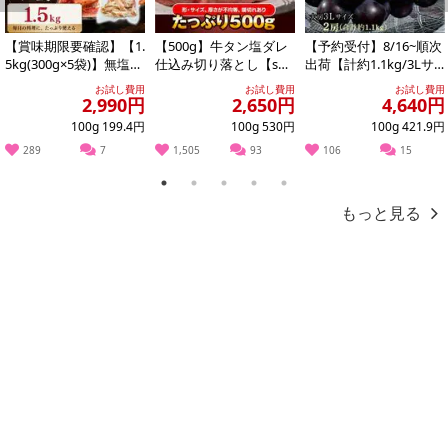
Previous
Next
【キャンセルについて】
【賞味期限要確認】【1.
【500g】牛タン塩ダレ
【予約受付】8/16~順次
※お申込み後のキャンセルはお受けできません。
5kg(300g×5袋)】無塩せ
仕込み切り落とし【s
出荷【計約1.1kg/3Lサ
きベーコン 【形不揃
g】
イズ×2房】藤稔（ふじ
記載されている内容を必ずご確認いただき、お届けする商品セット
お試し費用
お試し費用
お試し費用
い】
みの...
2,990円
2,650円
4,640円
にご納得いただきましたうえでお申し込みください。
100g 199.4円
100g 530円
100g 421.9円
※パッケージ変更や商品リニューアル（成分など含む）等により、
289
7
1,505
93
106
15
参考の掲載画像や画像内のバーコードなど、お届け商品と多少異な
る場合がございます。
1
2
3
4
5
また、[新たな加工食品の原料原産地表示制度]の経過措置期間の終
もっと見る
了により、商品詳細内に記載の原産国・原材料の表記が旧表記の場
合がございます。
あらかじめご了承いただいた上でお申込みください。なお、本理由
によるお申込み後のキャンセル・返品交換は対応いたしかねます。
【お支払いについて】
※お支払い方法は、電話料金合算払い、クレジットカード払い、dポ
イントがご利用いただけます。
【発送・お届け・商品について】