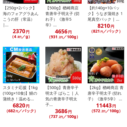
【250g×2パック】
【500g】楢崎商店
【約140g×10パッ
海のフォアグラあん
青唐辛子明太子 (切
ク】うなぎ蒲焼き 1
こうの肝（常温）
れ子）《激辛5
尾真空パック | ...
8210
|...
辛》...
円
2370
4656
（821
／パック）
円
円
円
（4
／g）
（931
／100g）
.8円
.2円
スタミナ応援【1kg
【500g】青唐辛子
【2kg】楢崎商店 青
(100g×10食)】鰻の
明太子 ばらこ | 人
唐辛子明太子 (切れ
蒲焼き！温める...
気の青唐辛子明太
子）《激辛5辛》 ...
6820
11443
子...
円
円
3686
（682
／パック）
（572
／100g）
円
円
.2円
（737
／100g）
.2円