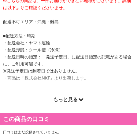
※こちらの商品は、一部お届けができない地域がございます。詳細
は以下よりご確認くださいませ。
配送不可エリア：沖縄・離島
■配送方法・時期
・配送会社：ヤマト運輸
・配送形態：クール便（冷凍）
・配送日時の指定：「発送予定日」に配送日指定の記載がある場合
に、ご利用可能です。
※発送予定日は到着日ではありません。
・商品は「株式会社NKF」より出荷します。
もっと見る
商品詳細
"夏の定番 鰻の蒲焼き
この商品の口コミ
香ばしいうなぎでスタミナ補給！頑張る自分に絶品料理をご褒美
柔らかくふっくらおいしい。
口コミはまだ投稿されていません。
レンジで温めるだけの簡単調理