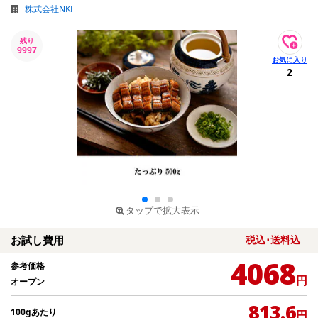
株式会社NKF
残り
9997
2
タップで拡大表示
お試し費用
税込･送料込
4068
参考価格
円
オープン
813.6
100gあたり
円