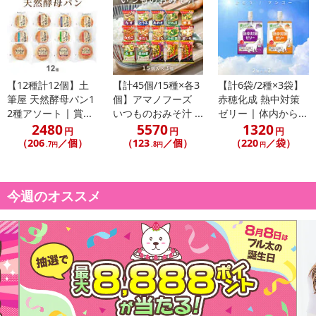
休業日
■
その他共通および商品カテゴリー別注意事項（※必ずご確認くだ
【12種計12個】土
【計45個/15種×各3
【計6袋/2種×3袋】
筆屋 天然酵母パン1
個】アマノフーズ
赤穂化成 熱中対策
さい）
2種アソート | 賞...
いつものおみそ汁 ...
ゼリー | 体内から...
2480
5570
1320
こちらの情報は
2026-07-09 14:13:35.0
での情報となります。
円
円
円
（206
／個）
（123
／個）
（220
／袋）
.7円
.8円
円
今週のオススメ