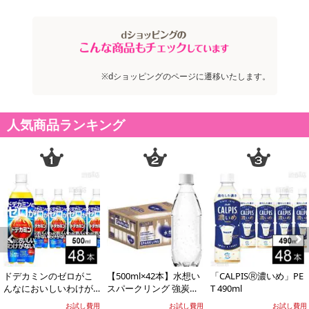
※dショッピングのページに遷移いたします。
人気商品ランキング
Previous
Next
ドデカミンのゼロがこ
【500ml×42本】水想い
「CALPISⓇ濃いめ」PE
んなにおいしいわけが
スパークリング 強炭酸
T 490ml
ない PET 500ml
水 500ml ラベルレス
お試し費用
お試し費用
お試し費用