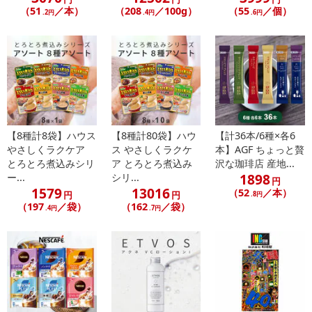
（51
／本）
（208
／100g）
（55
／個）
る場合がございます。
.2円
.4円
.6円
また、[新たな加工食品の原料原産地表示制度]の経過措置期間の終
了により、商品詳細内に記載の原産国・原材料の表記が旧表記の場
合がございます。
あらかじめご了承いただいた上でお申込みください。なお、本理由
によるお申込み後のキャンセル・返品交換は対応いたしかねます。
【お支払いについて】
【8種計8袋】ハウス
【8種計80袋】ハウ
【計36本/6種×各6
※お支払い方法は、電話料金合算払い、クレジットカード払い、dポ
やさしくラクケア
ス やさしくラクケ
本】AGF ちょっと贅
イントがご利用いただけます。
とろとろ煮込みシリ
ア とろとろ煮込み
沢な珈琲店 産地...
1898
ー...
シリ...
円
【発送・お届け・商品について】
1579
13016
（52
／本）
円
円
.8円
※お申込み頂きました商品の同梱、お届けの日時指定はいたしかね
（197
／袋）
（162
／袋）
.4円
.7円
ます。
※お客様のご都合でお受取りいただけない場合、商品の再発送や返
金はいたしかねます。
また、お届け日時のご指定は、お受けできません。宅配業者からの
不在票にてご対応ください。
※発送予定日は前後する場合がございます。また商品によって発送