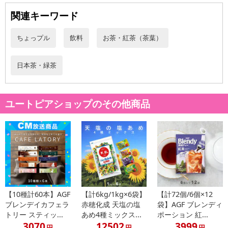
関連キーワード
・賞味期限：製造日より12ヶ月
・原産国（最終加工地）：日本
ちょっプル
飲料
お茶・紅茶（茶葉）
・原材料/材質/素材：商品裏面参照
・アレルギー表示：商品裏面参照
日本茶・緑茶
・お召し上がり方：商品裏面参照
注意事項
ユートピアショップのその他商品
【賞味・消費期限のある商品について】
商品到着時点でのお日持ち期間は、配送日数などにより異なります
のでご了承ください。
【キャンセルについて】
※お申込み後のキャンセルはお受けできません。
記載されている内容を必ずご確認いただき、お届けする商品セット
【10種計60本】AGF
【計6kg/1kg×6袋】
【計72個/6個×12
にご納得いただきましたうえでお申し込みください。
ブレンデイカフェラ
赤穂化成 天塩の塩
袋】AGF ブレンディ
※パッケージ変更や商品リニューアル（成分など含む）等により、
トリー スティッ...
あめ4種ミックス...
ポーション 紅...
3070
12502
3999
参考の掲載画像や画像内のバーコードなど、お届け商品と多少異な
円
円
円