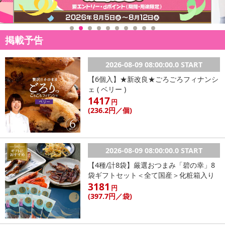
掲載予告
2026-08-09 08:00:00.0 START
【6個入】★新改良★ごろごろフィナンシ
ェ ( ベリー )
1417
円
(236
.2円
／個)
2026-08-09 08:00:00.0 START
【4種/計8袋】厳選おつまみ「碧の幸」8
袋ギフトセット＜全て国産＞化粧箱入り
3181
円
(397
.7円
／袋)