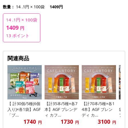
数量：
14 .1円 × 100袋
1409円
14 .1円 × 100袋
1409
円
13
ポイント
関連商品
【 計30個/5種(6個
【計35本/5種×各7
【計70本/5種×各1
【計4
入り)×各1袋】AGF
本】AGF ブレンデ
4本】AGF ブレン
袋】
「ブ...
ィ カフ...
ディ カ...
フェ 
1740
1730
3100
円
円
円