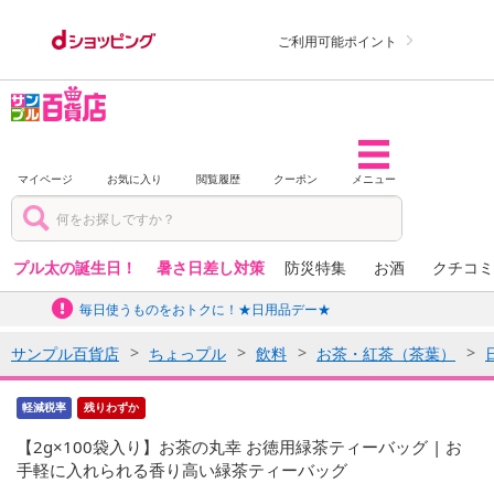
ご利用可能ポイント
マイページ
お気に入り
閲覧履歴
クーポン
メニュー
プル太の誕生日！
暑さ日差し対策
防災特集
お酒
クチコミ
毎日使うものをおトクに！★日用品デー★
サンプル百貨店
ちょっプル
飲料
お茶・紅茶（茶葉）
軽減税率
残りわずか
【2g×100袋入り】お茶の丸幸 お徳用緑茶ティーバッグ | お
手軽に入れられる香り高い緑茶ティーバッグ