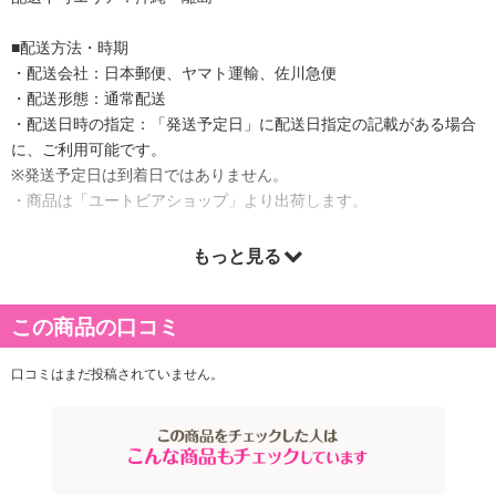
■配送方法・時期
・配送会社：日本郵便、ヤマト運輸、佐川急便
・配送形態：通常配送
・配送日時の指定：「発送予定日」に配送日指定の記載がある場合
に、ご利用可能です。
※発送予定日は到着日ではありません。
・商品は「ユートピアショップ」より出荷します。
もっと見る
商品詳細
この商品の口コミ
毎日の一杯にちょうどいい、使いやすい大容量タイプの緑茶ティー
バッグです。
口コミはまだ投稿されていません。
お茶づくりにこだわる「お茶の丸幸」が手がけた、お徳用緑茶ティ
ーバッグ。
急須がなくても、カップやマグボトルに入れてお湯を注ぐだけで、
手軽に本格的な緑茶の味わいをお楽しみいただけます。