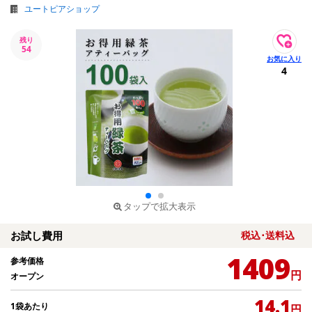
ユートピアショップ
残り
54
4
タップで拡大表示
お試し費用
税込･送料込
1409
参考価格
円
オープン
14.1
1袋あたり
円