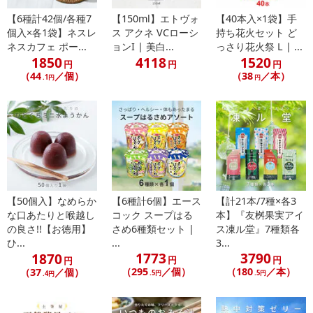
日が異なります。
【6種計42個/各種7
【150ml】エトヴォ
【40本入×1袋】手
※dショッピングサンプル百貨店よりお届けする商品は、ご利用いた
個入×各1袋】ネスレ
ス アクネ VCローシ
持ち花火セット ど
だいた後のご感想をいただくことを目的としており、転売等は固く
ネスカフェ ポー...
ョンI | 美白...
っさり花火祭 L | ...
禁じます。
1850
4118
1520
円
円
円
転売等、目的以外での利用が確認された場合は、サービス利用を停
（44
／個）
（38
／本）
.1円
円
止させていただきます。
【配送伝票番号について】
※こちらの商品については商品の発送完了後、
配送伝票番号がマイページに表示されない場合もございます。予
めご了承ください。
【50個入】なめらか
【6種計6個】エース
【計21本/7種×各3
発送日カレンダー
な口あたりと喉越し
コック スープはる
本】『友桝果実アイ
の良さ!!【お徳用】
さめ6種類セット |
ス凍ル堂』7種類各
ひ...
...
3...
1773
3790
1870
円
円
円
（295
／個）
（180
／本）
（37
／個）
.5円
.5円
.4円