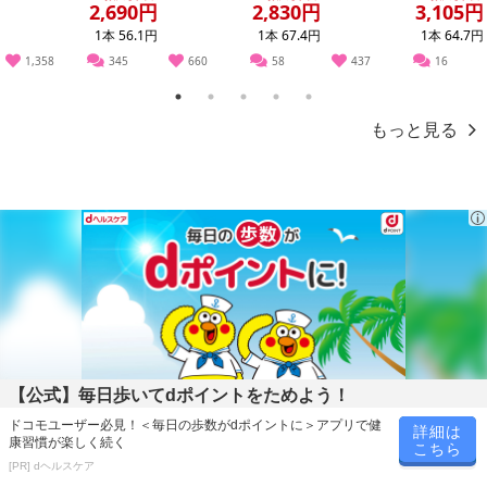
無...
2,690円
2,830円
3,105円
1本 56.1円
1本 67.4円
1本 64.7円
1,358
345
660
58
437
16
1
2
3
4
5
もっと見る
【公式】毎日歩いてdポイントをためよう！
ドコモユーザー必見！＜毎日の歩数がdポイントに＞アプリで健
詳細は
康習慣が楽しく続く
こちら
[PR] dヘルスケア