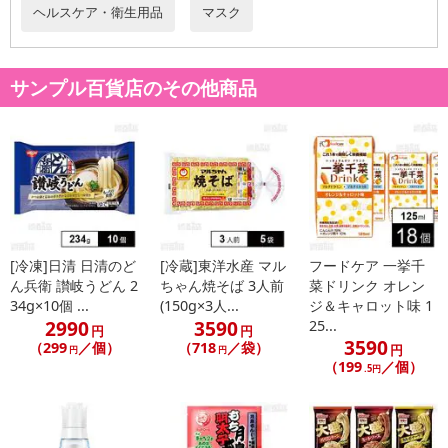
ヘルスケア・衛生用品
マスク
※dショッピングサンプル百貨店よりお届けする商品は、ご利用いた
だいた後のご感想をいただくことを目的としており、転売等は固く
禁じます。
サンプル百貨店のその他商品
転売等、目的以外での利用が確認された場合は、サービス利用を停
止させていただきます。
【配送伝票番号について】
※こちらの商品については商品の発送完了後、
配送伝票番号がマイページに表示されない場合もございます。予
めご了承ください。
[冷凍]日清 日清のど
[冷蔵]東洋水産 マル
フードケア 一挙千
発送日カレンダー
ん兵衛 讃岐うどん 2
ちゃん焼そば 3人前
菜ドリンク オレン
34g×10個 ...
(150g×3人...
ジ＆キャロット味 1
2990
3590
25...
円
円
3590
（299
／個）
（718
／袋）
円
円
円
（199
／個）
.5円