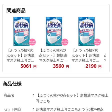
関連商品
【ふつう/6枚×30
【ふつう/6枚×20
【ふつう/6枚×10
【小
点セット】超快適
点セット】超快適
点セット】超快適
点セ
マスク極上耳ご...
マスク極上耳ご...
マスク極上耳ご...
マス
5061
3560
2190
円
円
円
商品仕様
商品名
【ふつう/6枚×40点セット】超快適マスク極上
耳ごこち
セット内容
超快適マスク極上耳ごこちふつう6枚×40点