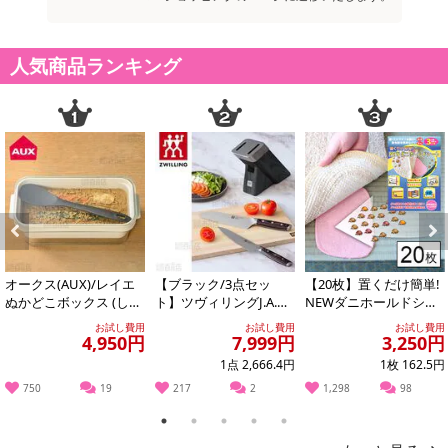
1.仮止めをはずします。
2.マスク下部のアルファベットが正しく読める面を表側にしてく
ださい。耳かけを引っ張りながら、マスクを耳にかけます。
人気商品ランキング
3.「ノーズフィット」を鼻の形に合わせてフィットさせます。プ
リーツの折り目を縦に伸ばしてマスクを広げます。
・商品サイズ：縦90mm×横175mm
注意事項
【賞味・消費期限のある商品について】
商品到着時点でのお日持ち期間は、配送日数などにより異なります
Previous
Next
のでご了承ください。
オークス(AUX)/レイエ
【ブラック/3点セッ
【20枚】置くだけ簡単!
ぬかどこボックス (しゃ
ト】ツヴィリングJ.A.ヘ
NEWダニホールドシー
【キャンセルについて】
もじ付き) ※日本製/LE
ンケルス/ツヴィリング
ト
お試し費用
お試し費用
お試し費用
S...
スウィフト...
4,950円
7,999円
3,250円
※お申込み後のキャンセルはお受けできません。
記載されている内容を必ずご確認いただき、お届けする商品セット
1点 2,666.4円
1枚 162.5円
にご納得いただきましたうえでお申し込みください。
750
19
217
2
1,298
98
※パッケージ変更や商品リニューアル（成分など含む）等により、
1
2
3
4
5
参考の掲載画像や画像内のバーコードなど、お届け商品と多少異な