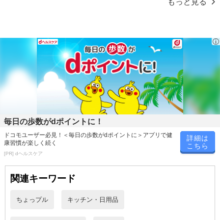
もっと見る
る場合がございます。
また、[新たな加工食品の原料原産地表示制度]の経過措置期間の終
了により、商品詳細内に記載の原産国・原材料の表記が旧表記の場
合がございます。
あらかじめご了承いただいた上でお申込みください。なお、本理由
によるお申込み後のキャンセル・返品交換は対応いたしかねます。
【お支払いについて】
※お支払い方法は、電話料金合算払い、クレジットカード払い、dポ
イントがご利用いただけます。
毎日の歩数がdポイントに！
【発送・お届け・商品について】
ドコモユーザー必見！＜毎日の歩数がdポイントに＞アプリで健
詳細は
※お申込み頂きました商品の同梱、お届けの日時指定はいたしかね
康習慣が楽しく続く
こちら
ます。
[PR] dヘルスケア
※お客様のご都合でお受取りいただけない場合、商品の再発送や返
金はいたしかねます。
関連キーワード
また、お届け日時のご指定は、お受けできません。宅配業者からの
不在票にてご対応ください。
ちょっプル
キッチン・日用品
※発送予定日は前後する場合がございます。また商品によって発送
日が異なります。