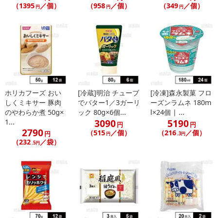
（1395
／個）
（958
／個）
（349
／個）
円
円
円
ホリカフーズ おい
[冷蔵]明治 チューブ
[冷凍]森永製菓 フロ
しくミキサー 豚肉
でバター1／3ガーリ
ーズンラムネ 180m
のやわらか煮 50g×
ック 80g×6個...
l×24個 | ...
3090
5190
1...
円
円
2790
（515
／個）
（216
／個）
円
円
.3円
（232
／袋）
.5円