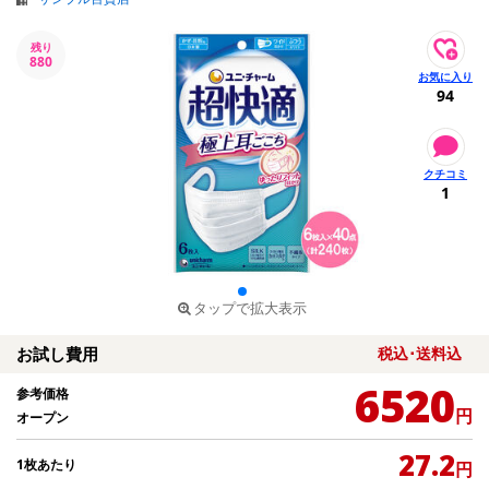
残り
880
94
1
タップで拡大表示
お試し費用
税込･送料込
6520
参考価格
円
オープン
27.2
1枚あたり
円