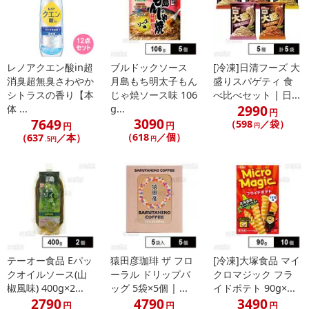
休業日
レノアクエン酸in超
ブルドックソース
[冷凍]日清フーズ 大
■
その他共通および商品カテゴリー別注意事項（※必ずご確認くだ
消臭超無臭さわやか
月島もち明太子もん
盛りスパゲティ 食
さい）
シトラスの香り【本
じゃ焼ソース味 106
べ比べセット | 日...
2990
体 ...
g...
円
こちらの情報は
2026-07-09 14:13:35.0
での情報となります。
3090
7649
（598
／袋）
円
円
円
（618
／個）
（637
／本）
円
.5円
テーオー食品 Eパッ
猿田彦珈琲 ザ フロ
[冷凍]大塚食品 マイ
クオイルソース(山
ーラル ドリップバ
クロマジック フラ
椒風味) 400g×2...
ッグ 5袋×5個 | ...
イドポテト 90g×...
2790
4790
3490
円
円
円