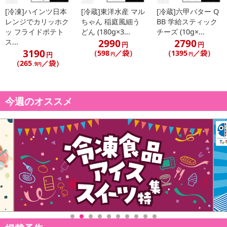
[冷凍]ハインツ日本
[冷蔵]東洋水産 マル
[冷蔵]六甲バター Q
レンジでカリッホク
ちゃん 稲庭風細う
BB 学給スティック
ッ フライドポテト
どん (180g×3...
チーズ (10g×...
2990
2790
ス...
円
円
3190
（598
／袋）
（1395
／袋）
円
円
円
（265
／袋）
.9円
今週のオススメ