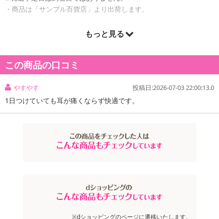
・商品は「サンプル百貨店」より出荷します。
もっと見る
商品詳細
この商品の口コミ
ゆったりフィット耳かけで、極上な耳ごこち！長時間でも耳が痛く
ならない。
やすやす
投稿日:2026-07-03 22:00:13.0
更に、本物シルク配合で、つけ心地なめらか！ウイルス飛沫カット
1日つけていても耳が痛くならず快適です。
フィルタで、空気中のウイルス飛沫・花粉の侵入をしっかりブロッ
クします。
PM2.5にも安心。
・原産国（最終加工地）：日本
・原材料/材質/素材：
【素材】本体・フィルタ部(ポリオレフィン)、耳かけ部(ポリオレ
フィン・ポリウレタン)、ノーズフィット部(ポリオレフィン)
【包装材の材質】ポリプロピレン
・使用方法：
●機能性の維持、衛生面から、1日1枚のご使用をお勧めします。
※dショッピングのページに遷移いたします。