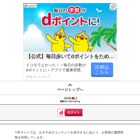
【公式】毎日歩いてdポイントをためよ
う！
ドコモでよかった！＜毎日の歩数が
詳細は
dポイントに＞アプリで健康習慣が
こちら
楽しく続く！
[PR] dヘルスケア
ページトップへ
※本サイトでは、おすすめのコンテンツを表示するにあたり、お客様の履歴情
報を利用しています。