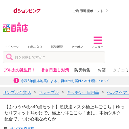
ご利用可能ポイント
マイページ
お気に入り
閲覧履歴
クーポン
メニュー
プル太の誕生日！
暑さ日差し対策
防災特集
お酒
クチコミ
令和8年熊本地震による、荷物のお届けへの影響について
サンプル百貨店
ちょっプル
キッチン・日用品
ヘルスケア
【ふつう/6枚×40点セット】超快適マスク極上耳ごこち | ゆっ
たりフィット耳かけで、極上な耳ごこち！更に、本物シルク
配合で、つけ心地なめらか
サンプル百貨店