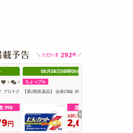
その他 キッチン・日用品
その他 ファッション
サ
292
＼
／
ただいま
件
08月08日08時00分 ～
08月08日08時0
ちょっプル
ちょっプル
234
0
第2類医薬品】 去痰CB錠 30錠
【指定第2類医薬品】セデス
ト 30錠
提供数 914
お試し費用
お
2,632
4
円