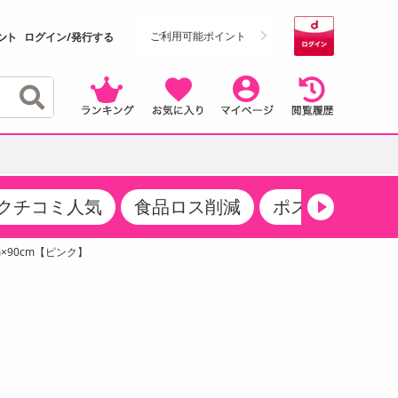
ご利用可能ポイント
ログイン/発行する
クチコミ人気
食品ロス削減
ポストにお届け
クーポン
・サプリメント
品
・収納・寝具
マタニティ
ケア
商品限定クーポン
×90cm【ピンク】
食品ギフト
おつまみ
ココア・チョコレート飲料
その他 アルコール飲料
弁当箱・水筒・弁当グッズ
下着・ルームウェア
その他 食品
製菓・製パン材料
飲料ギフト
生活雑貨
メンズ
その他 お菓子・スイーツ
その他 飲料
スポーツ・アウトドア用品
ベビー・キッズ
介護用品
レッグウェア