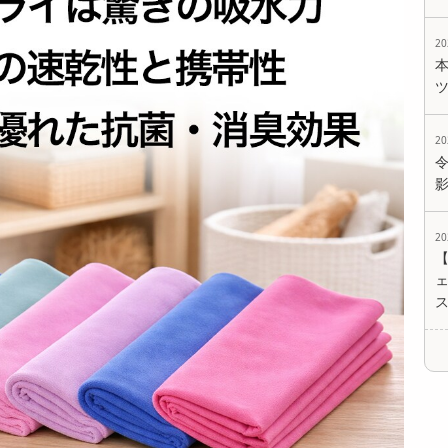
2
2
2
ェ