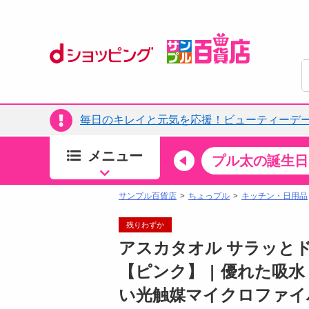
毎日のキレイと元気を応援！ビューティーデー
メニュー
ちょっプルカテゴリ
キッチン・日用品
食品
プル太の誕生日
すべ
食品・調味料
サンプル百貨店
ちょっプル
キッチン・日用品
生鮮食品
残りわずか
加工食品
アスカタオル サラッとドラ
お菓子
【ピンク】 | 優れた吸
アイス・スイーツ
い光触媒マイクロファイ
飲料