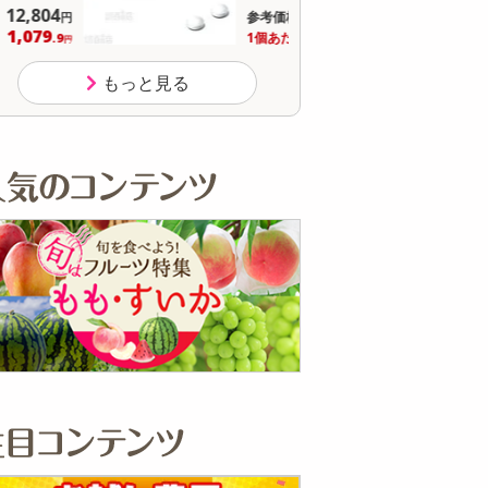
19,800
参考価格
参
円
263
1個あたり
1個
.2
円
もっと見る