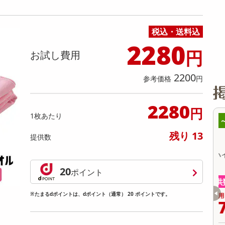
缶詰・瓶詰・ジャム・はちみつ
ミールキット
チョコレート
トクホ
果実酒・梅酒
住居用洗剤
日用品
スポーツサプリメント・ドリンク
チェア・ソファ
財布・小物
パソコン・プリンター・パソコン周辺機器
家具・寝具
料理の素
ナッツ・ドライフルーツ
栄養ドリンク・エナジードリンク
チューハイ・カクテル
洗剤ギフト
ヘルスケア・衛生用品
健康グッズ
インテリア雑貨
時計
記録メディア・メモリーカード
マタニティ
税込・送料込
乾物・海苔・粉物
ゼリー・プリン
お茶・紅茶（茶葉）
ノンアルコール飲料
その他 洗剤
キッチン雑貨・食器・消耗品
アウトドア・イベント用品・DIY・工具
アクセサリー
その他 ベビー・キッズ・マタニティ
スマートフォン・携帯電話・タブレットアクセ
リー
2280
円
カレー・シチュー
和菓子
コーヒー(豆・インスタント）
ビール・ワイン・お酒ギフト
調理器具・鍋・包丁
その他 インテリア・家具
ファッション雑貨
電池
お試し費用
電球・蛍光灯・照明
2200
参考価格
円
AV機器
その他 家電
2280
円
1枚あたり
8時00分 ～
08月08日08時00分 ～
残り 13
提供数
ちょっプル
26
0
3
0
ィナンシェ (ピスタチ
【指定第2類医薬品】セデス・ハイ プロテク
【
ト 30錠
20
ポイント
提供数 9968
提供数 998
※たまるdポイントは、dポイント（通常） 20 ポイントです。
お試し費用
お試し費用
1,460
6,479
円
円