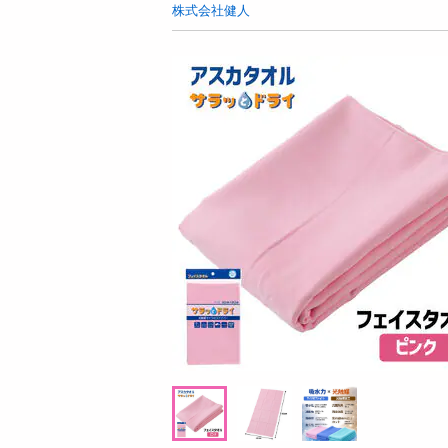
お酒
株式会社健人
洗剤
キッチン・日用品
ヘアケア・ボディケア
ビューティーケア
健康・ダイエット・サプリメント
医薬品・医薬部外品
インテリア・家具・収納・寝具
08月08日07時00分 ～
08月08日0
ファッション
抽選
ちょっプル
0
341
1
家電
【12本】ドトール カフェ・オ・レ PET 480
【6個入】 ごろごろフ
ベビー・キッズ・マタニティ
ml [抽選サンプル]■
オ)
ペット用品
提供数 6
資格・学習
3,111
参考価格
円
掲載予告