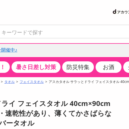
開催中♪
！
暑さ日差し対策
防災特集
お酒
て見る
特設コーナー
食品・調味料
生鮮食品
お菓子
アイス・スイーツ
飲料
お酒
洗剤
キッチン・日用品
健康・ダイエット
医薬品・医薬部外
インテリア・家具
ファッション
家電
ベビー・キッズ・
ペット用品
加工食品
ヘアケア・ボディ
ビューティーケア
特集一覧
タオル
フェイスタオル
アスカタオル サラッとドライ フェイスタオル 40cm
クチコミで選ばれた人気商品
米・雑穀
肉・肉加工品
スナック菓子
アイスクリーム・シャーベット
水・ミネラルウォーター・炭酸水
ビール・発泡酒・新ジャンル
キッチン・台所用洗剤
掃除用具
健康食品・飲料
第二類医薬品
収納用品
トップス
生活家電
ベビーおむつ・トイレ用品
犬用品
カップ麺・乾麺・パスタ
ヘアケア・スタイリング
スキンケア・基礎化粧品
パン・シリアル・コーンフレーク
魚介類・シーフード・水産加工品
クッキー・クラッカー
ケーキ・スイーツ
お茶・紅茶（ソフトドリンク）
ワイン
洗濯用洗剤・柔軟剤・漂白剤
洗濯用品
ダイエット
指定第二類医薬品
寝具・布団
ボトムス
キッチン家電
授乳グッズ
猫用品
インスタント・レトルト・冷凍食品・惣菜
ボディケア
ベースメイク・メイクアップ・ネイル
イ フェイスタオル 40cm×90cm
サンプリング
チーズ・ヨーグルト・乳製品・卵
フルーツ・果物・果物加工品
キャンディ・ガム・タブレット
お菓子・スイーツギフト
コーヒー（ソフトドリンク）
日本酒・焼酎
バス・お風呂用洗剤
トイレ・バス用品
サプリメント
第三類医薬品
マット・カーペット・クッション
シューズ
冷房・暖房器具・空調
食事グッズ
その他 ペット用品
ナチュラル・オーガニックコスメ
水・速乾性があり、薄くてかさばらな
抽選サンプル
調味料・ドレッシング・油
野菜・きのこ
せんべい・米菓
果実・野菜・清涼・乳飲料
洋酒・リキュール
トイレ用洗剤
タオル
美容サプリメント・ドリンク
医薬部外品
テーブル・デスク・カウンター
バッグ
美容・健康家電
ベビー用品・雑貨
香水・アロマ
バータオル