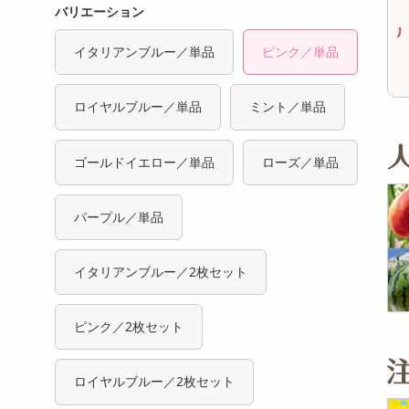
オープン
12,804
バリエーション
参考価格
参考価格
円
243
1,079
1個あたり
1個あたり
.4
.9
円
円
イタリアンブルー／単品
ピンク／単品
ロイヤルブルー／単品
ミント／単品
ゴールドイエロー／単品
ローズ／単品
パープル／単品
イタリアンブルー／2枚セット
ピンク／2枚セット
ロイヤルブルー／2枚セット