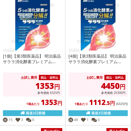
[1個]【第3類医薬品】 明治薬品
[4個]【第3類医薬品】 明治薬品
サララ消化酵素プレミアム...
サララ消化酵素プレミアム...
お試し費用
お試し費用
税込・送料込
税込・送料込
1353
4450
円
円
参考価格
6325
円
参考価格
25300
円
1353
1112
円
.5円
1個あたり
1個あたり
(6325
円
)
発送3日前後
発送3日前後
15
3
0
49
1
0
残
残
残りわずか
残りわずか