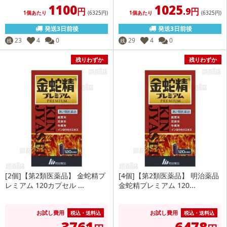
1100
1025
円
.9円
1個あたり
(6325
円
)
1個あたり
(6325
円
)
発送3日前後
発送3日前後
23
4
0
29
4
0
残
残
残りわずか
残りわずか
[2個]【第2類医薬品】 金蛇精プ
[4個]【第2類医薬品】 明治薬品
レミアム 120カプセル ...
金蛇精プレミアム 120...
お試し費用
お試し費用
税込・送料込
税込・送料込
3761
6478