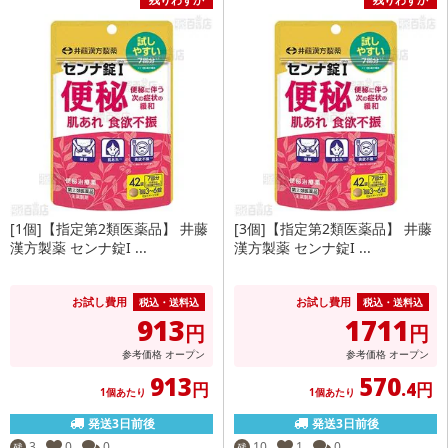
[1個]【指定第2類医薬品】 井藤
[3個]【指定第2類医薬品】 井藤
漢方製薬 センナ錠I ...
漢方製薬 センナ錠I ...
お試し費用
お試し費用
税込・送料込
税込・送料込
913
1711
円
円
参考価格
オープン
参考価格
オープン
913
570
円
.4円
1個あたり
1個あたり
発送3日前後
発送3日前後
3
0
0
10
1
0
残
残