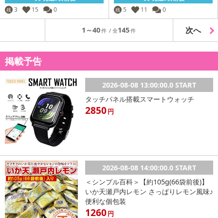
3
15
0
5
11
0
残
残
次へ
1～40
145
掲載予告
2026-08-08 13:00:00.0 START
タッチパネル搭載スマートウォッチ
2850
円
2026-08-08 14:00:00.0 START
＜シンプル百科＞【約105g(66袋前後)】
いか天瀬戸内レモン さっぱりレモン風味♪
便利な個包装
1260
円