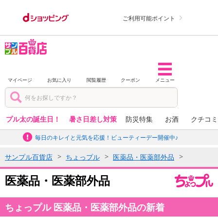
ご利用可能ポイント
マイページ
お気に入り
閲覧履歴
クーポン
メニュー
プル太の誕生日！
暑さ日差し対策
防災特集
お酒
クチコミ
毎日のキレイと元気を応援！ビューティーデー開催中♪
サンプル百貨店
ちょっプル
医薬品・医薬部外品
医薬品・医薬部外品
ちょっプル 医薬品・医薬部外品の新着