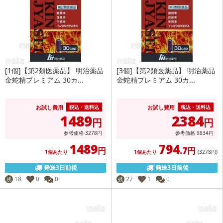
[1個]【第2類医薬品】 明治薬品
[3個]【第2類医薬品】 明治薬品
金蛇精プレミアム 30カ...
金蛇精プレミアム 30カ...
お試し費用
お試し費用
税込・送料込
税込・送料込
1489
2384
円
円
参考価格
3278
円
参考価格
9834
円
1489
794
円
.7円
1個あたり
1個あたり
(3278
円
)
発送3日前後
発送3日前後
18
0
0
27
1
0
残
残