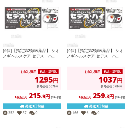
[6個]【指定第2類医薬品】 シオ
[4個]【指定第2類医薬品】 シオ
ノギヘルスケア セデス・ハ...
ノギヘルスケア セデス・ハ...
お試し費用
お試し費用
税込・送料込
税込・送料込
1295
1037
円
円
参考価格
5676
円
参考価格
3784
円
215
259
.9円
.3円
1個あたり
(946
円
)
1個あたり
(946
円
)
発送3日前後
発送3日前後
352
87
0
166
6
0
残
残