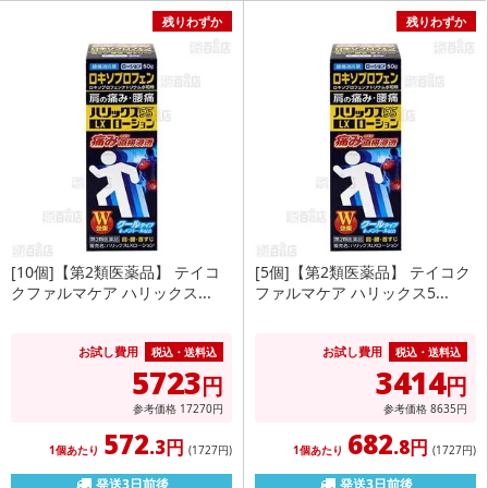
残りわずか
残りわずか
[10個]【第2類医薬品】 テイコ
[5個]【第2類医薬品】 テイコク
クファルマケア ハリックス...
ファルマケア ハリックス5...
お試し費用
お試し費用
税込・送料込
税込・送料込
5723
3414
円
円
参考価格
17270
円
参考価格
8635
円
572
682
.3円
.8円
1個あたり
(1727
円
)
1個あたり
(1727
円
)
発送3日前後
発送3日前後