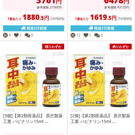
円
円
参考価格
21560
円
参考価格
43120
円
1880
1619
.5円
.5円
1個あたり
(10780
円
)
1個あたり
(10780
円
)
発送3日前後
発送3日前後
9
1
0
12
1
0
残
残
残りわずか
残りわずか
[3個]【第2類医薬品】 原沢製薬
[2個]【第2類医薬品】 原沢製薬
工業 パピナリン15ml ...
工業 パピナリン15ml ...