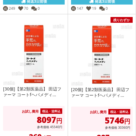
発送3日前後
発送3日前後
249
70
0
147
19
0
残
残
残りわずか
[30個]【第2類医薬品】 田辺フ
[20個]【第2類医薬品】 田辺フ
ァーマ コートfヘパメディ...
ァーマ コートfヘパメディ...
お試し費用
税込・送料込
お試し費用
税込・送料込
8097
5746
円
円
参考価格
45540
円
参考価格
30360
円