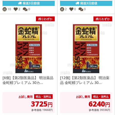
発送3日前後
発送3日前後
10
2
0
2
0
0
残
残
残りわずか
残りわずか
[6個]【第2類医薬品】 明治薬品
[12個]【第2類医薬品】 明治薬
金蛇精プレミアム 30カ...
品 金蛇精プレミアム 30...
お試し費用
お試し費用
税込・送料込
税込・送料込
3725
6240
円
円
参考価格
19668
円
参考価格
39336
円