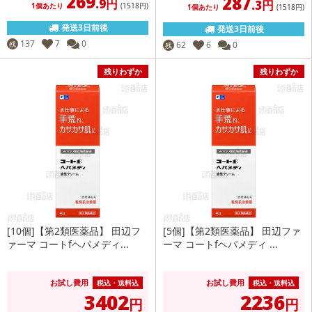
269
287
.9円
.3円
1個あたり
(1518
円
)
1個あたり
(1518
円
)
発送3日前後
発送3日前後
137
7
0
残
62
6
0
残
残りわずか
残りわずか
[10個]【第2類医薬品】 田辺フ
[5個]【第2類医薬品】 田辺ファ
ァーマ コートfヘパメディ...
ーマ コートfヘパメディ ...
お試し費用
お試し費用
税込・送料込
税込・送料込
3402
2236
円
円