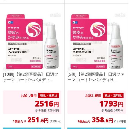
[10個]【第2類医薬品】 田辺フ
[5個]【第2類医薬品】 田辺ファ
ァーマ コートfヘパメディ...
ーマ コートfヘパメディH...
お試し費用
お試し費用
税込・送料込
税込・送料込
2516
1793
円
円
参考価格
12980
円
参考価格
6490
円
251
358
.6円
.6円
1個あたり
(1298
円
)
1個あたり
(1298
円
)