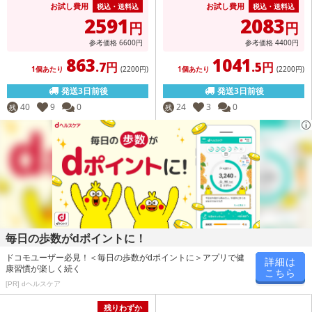
お試し費用
お試し費用
税込・送料込
税込・送料込
2591
2083
円
円
参考価格
6600
円
参考価格
4400
円
863
1041
.7円
.5円
1個あたり
(2200
円
)
1個あたり
(2200
円
)
発送3日前後
発送3日前後
40
9
0
24
3
0
残
残
毎日の歩数がdポイントに！
ドコモユーザー必見！＜毎日の歩数がdポイントに＞アプリで健
詳細は
康習慣が楽しく続く
こちら
[PR] dヘルスケア
残りわずか