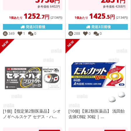
円
円
参考価格
6402
円
参考価格
4268
円
1252
1425
.7円
.5円
1個あたり
(2134
円
)
1個あたり
(2134
円
)
発送3日前後
発送3日前後
349
1
0
288
0
0
残
残
[1個]【指定第2類医薬品】 シオ
[10個]【第2類医薬品】 浅田飴
ノギヘルスケア セデス・ハ...
去痰CB錠 30錠 | ...