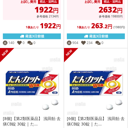
お試し費用
お試し費用
税込・送料込
税込・送料込
1922
2632
円
円
参考価格
2134
円
参考価格
19800
円
1922
263
円
.2円
1個あたり
1個あたり
(1980
円
)
発送3日前後
発送3日前後
140
0
0
904
234
0
残
残
[8個]【第2類医薬品】 浅田飴 去
[6個]【第2類医薬品】 浅田飴 去
痰CB錠 30錠 | た...
痰CB錠 30錠 | た...