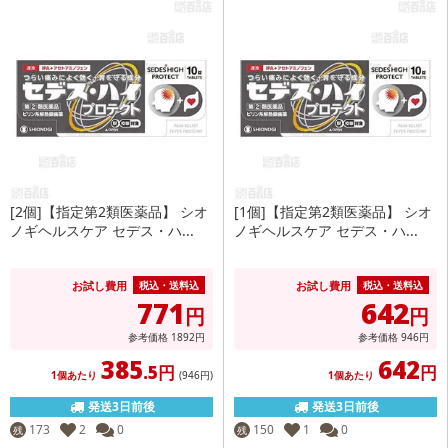
[2個]【指定第2類医薬品】 シオ
[1個]【指定第2類医薬品】 シオ
ノギヘルスケア セデス・ハ...
ノギヘルスケア セデス・ハ...
お試し費用
お試し費用
税込・送料込
税込・送料込
771
642
円
円
参考価格
1892
円
参考価格
946
円
385
642
.5円
円
1個あたり
(946
円
)
1個あたり
発送3日前後
発送3日前後
173
2
0
150
1
0
残
残