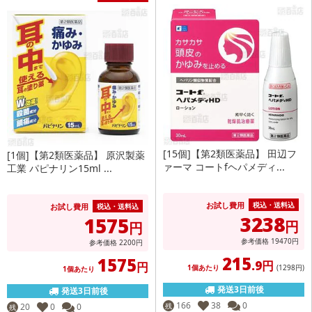
[15個]【第2類医薬品】 田辺フ
[1個]【第2類医薬品】 原沢製薬
ァーマ コートfヘパメディ...
工業 パピナリン15ml ...
お試し費用
税込・送料込
お試し費用
税込・送料込
3238
1575
円
円
参考価格
19470
円
参考価格
2200
円
215
1575
.9円
円
1個あたり
(1298
円
)
1個あたり
発送3日前後
発送3日前後
166
38
0
20
0
0
残
残