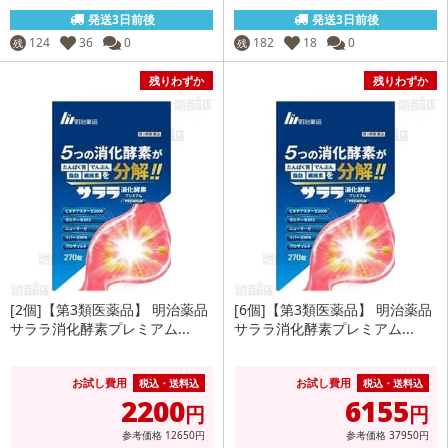
発送3日前後
発送3日前後
124
36
0
182
18
0
残
残
残りわずか
残りわずか
[2個]【第3類医薬品】 明治薬品
[6個]【第3類医薬品】 明治薬品
サララ消化酵素プレミアム...
サララ消化酵素プレミアム...
お試し費用
お試し費用
税込・送料込
税込・送料込
2200
6155
円
円
参考価格
12650
円
参考価格
37950
円