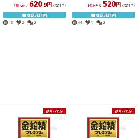
620
520
.9円
円
1個あたり
(3278
円
)
1個あたり
(3278
円
)
発送3日前後
発送3日前後
19
3
0
44
1
0
残
残
残りわずか
残りわずか