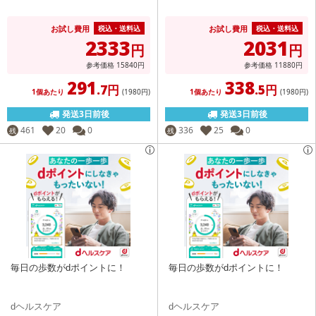
お試し費用
お試し費用
税込・送料込
税込・送料込
2333
2031
円
円
参考価格
15840
円
参考価格
11880
円
291
338
.7円
.5円
1個あたり
(1980
円
)
1個あたり
(1980
円
)
発送3日前後
発送3日前後
461
20
0
336
25
0
残
残
毎日の歩数がdポイントに！
毎日の歩数がdポイントに！
dヘルスケア
dヘルスケア