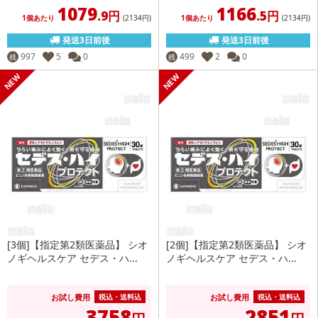
1079
1166
.9円
.5円
1個あたり
(2134
円
)
1個あたり
(2134
円
)
発送3日前後
発送3日前後
997
5
0
499
2
0
残
残
[3個]【指定第2類医薬品】 シオ
[2個]【指定第2類医薬品】 シオ
ノギヘルスケア セデス・ハ...
ノギヘルスケア セデス・ハ...
お試し費用
お試し費用
税込・送料込
税込・送料込
3758
2851