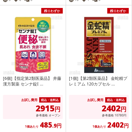
残りわずか
残りわずか
[6個]【指定第2類医薬品】 井藤
[1個]【第2類医薬品】 金蛇精プ
漢方製薬 センナ錠I ...
レミアム 120カプセル ...
お試し費用
お試し費用
税込・送料込
税込・送料込
2915
2402
円
円
参考価格
オープン
参考価格
10780
円
485
2402
.9円
円
1個あたり
1個あたり