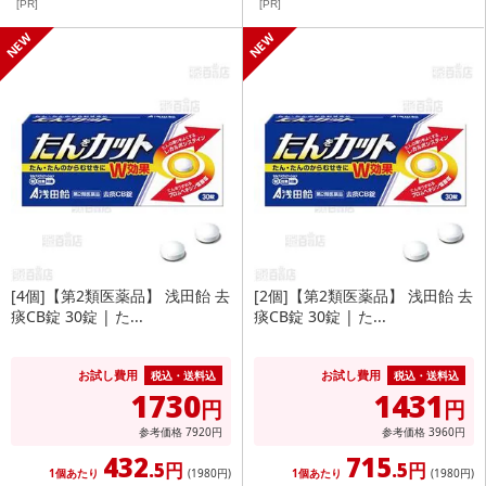
[PR]
[PR]
[4個]【第2類医薬品】 浅田飴 去
[2個]【第2類医薬品】 浅田飴 去
痰CB錠 30錠 | た...
痰CB錠 30錠 | た...
お試し費用
お試し費用
税込・送料込
税込・送料込
1730
1431
円
円
参考価格
7920
円
参考価格
3960
円
432
715
.5円
.5円
1個あたり
(1980
円
)
1個あたり
(1980
円
)