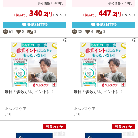
参考価格
15180
円
参考価格
7590
円
340
447
.2円
.2円
1個あたり
(1518
円
)
1個あたり
(1518
円
)
発送3日前後
発送3日前後
61
8
0
38
4
0
残
残
毎日の歩数がdポイントに！
毎日の歩数がdポイントに！
dヘルスケア
dヘルスケア
[PR]
[PR]
残りわずか
残りわずか