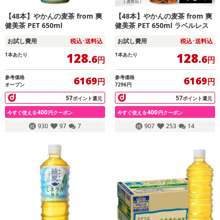
【48本】やかんの麦茶 from 爽
【48本】やかんの麦茶 from 爽
健美茶 PET 650ml
健美茶 PET 650ml ラベルレス
お試し費用
税込･送料込
お試し費用
税込･送料込
128
128
1本あたり
1本あたり
.6
.6
円
円
参考価格
参考価格
6169
6169
円
円
オープン
7296円
57
57
ポイント還元
ポイント還元
400
400
今すぐ使える
円クーポン
今すぐ使える
円クーポン
930
97
7
907
253
14