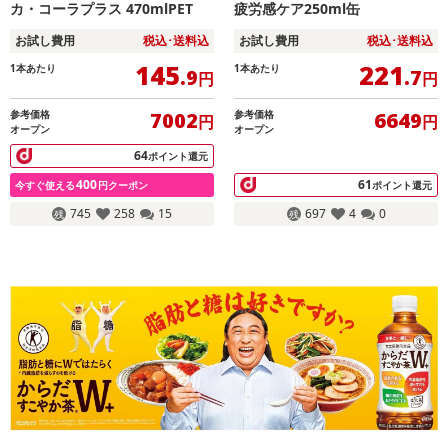
カ・コーラプラス 470mlPET
疲労感ケア250ml缶
お試し費用
税込･送料込
お試し費用
税込･送料込
145
221
1本あたり
1本あたり
.9
.7
円
円
参考価格
参考価格
7002
6649
円
円
オープン
オープン
64
ポイント還元
400
61
今すぐ使える
円クーポン
ポイント還元
745
258
15
697
4
0