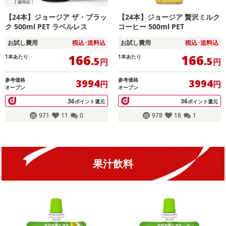
【24本】ジョージア ザ・ブラッ
【24本】ジョージア 贅沢ミルク
ク 500ml PET ラベルレス
コーヒー 500ml PET
お試し費用
税込･送料込
お試し費用
税込･送料込
166
166
1本あたり
1本あたり
.5
.5
円
円
参考価格
参考価格
3994
3994
円
円
オープン
オープン
36
36
ポイント還元
ポイント還元
971
11
0
978
18
1
果汁飲料