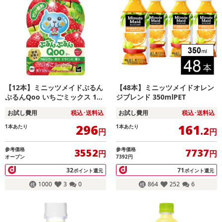
【12本】ミニッツメイドぷるん
【48本】ミニッツメイドオレン
ぷるんQoo いちごミックス 125
ジブレンド 350mlPET
gパウチ
お試し費用
税込･送料込
お試し費用
税込･送料込
296
161
1本あたり
1本あたり
.2
円
円
参考価格
参考価格
3552
7737
円
円
オープン
7392円
32
71
ポイント還元
ポイント還元
1000
3
0
864
252
6