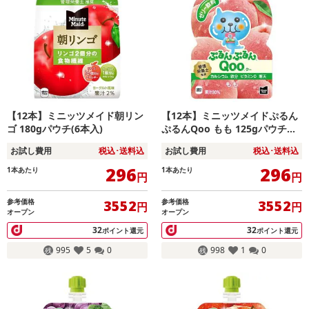
【12本】ミニッツメイド朝リン
【12本】ミニッツメイドぷるん
ゴ 180gパウチ(6本入)
ぷるんQoo もも 125gパウチ（6
本入×2箱）
お試し費用
税込･送料込
お試し費用
税込･送料込
296
296
1本あたり
1本あたり
円
円
参考価格
参考価格
3552
3552
円
円
オープン
オープン
32
32
ポイント還元
ポイント還元
995
5
0
998
1
0