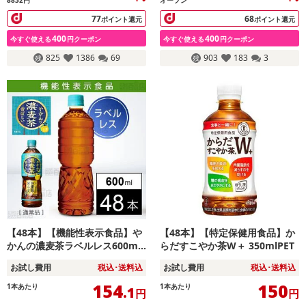
8832円
オープン
77
68
ポイント還元
ポイント還元
400
400
今すぐ使える
円クーポン
今すぐ使える
円クーポン
825
1386
69
903
183
3
【48本】【機能性表示食品】や
【48本】【特定保健用食品】か
かんの濃麦茶ラベルレス600ml
らだすこやか茶W＋ 350mlPET
PET
お試し費用
税込･送料込
お試し費用
税込･送料込
154
150
1本あたり
1本あたり
.1
円
円