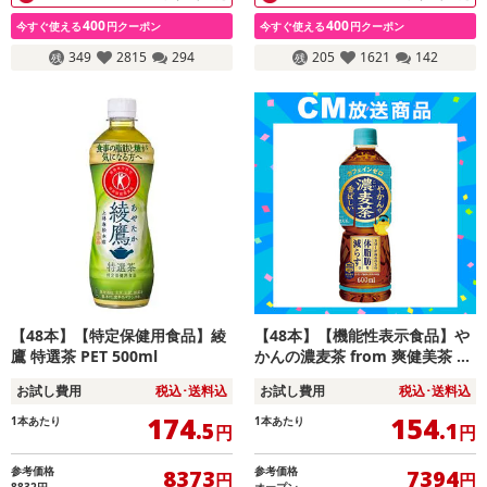
400
400
今すぐ使える
円クーポン
今すぐ使える
円クーポン
349
2815
294
205
1621
142
【48本】【特定保健用食品】綾
【48本】【機能性表示食品】や
鷹 特選茶 PET 500ml
かんの濃麦茶 from 爽健美茶 60
0ml PET
お試し費用
税込･送料込
お試し費用
税込･送料込
174
154
1本あたり
1本あたり
.5
.1
円
円
参考価格
参考価格
8373
7394
円
円