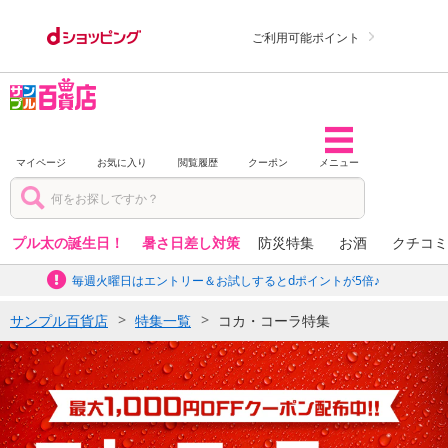
ご利用可能ポイント
マイページ
お気に入り
閲覧履歴
クーポン
メニュー
プル太の誕生日！
暑さ日差し対策
防災特集
お酒
クチコミ
毎週火曜日はエントリー＆お試しするとdポイントが5倍♪
サンプル百貨店
特集一覧
コカ・コーラ特集