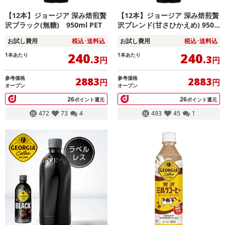
【12本】ジョージア 深み焙煎贅
【12本】ジョージア 深み焙煎贅
沢ブラック(無糖) 950ml PET
沢ブレンド(甘さひかえめ) 950
ml PET
お試し費用
税込･送料込
お試し費用
税込･送料込
240
240
1本あたり
1本あたり
.3
.3
円
円
参考価格
参考価格
2883
2883
円
円
オープン
オープン
26
26
ポイント還元
ポイント還元
472
73
4
493
45
1