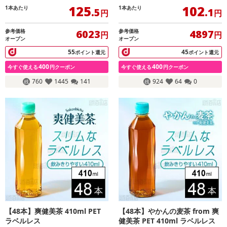
125
102
1本あたり
1本あたり
.5
.1
円
円
参考価格
参考価格
6023
4897
円
円
オープン
オープン
55
45
ポイント還元
ポイント還元
400
400
今すぐ使える
円クーポン
今すぐ使える
円クーポン
760
1445
141
924
64
0
【48本】爽健美茶 410ml PET
【48本】やかんの麦茶 from 爽
ラベルレス
健美茶 PET 410ml ラベルレス