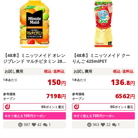
【48本】ミニッツメイド オレン
【48本】ミニッツメイド クー
ジブレンド マルチビタミン 280
りんご 425mlPET
ml PET
お試し費用
税込･送料込
お試し費用
税込･送料込
150
136
1本あたり
1本あたり
.8
円
円
参考価格
参考価格
7198
6562
円
円
オープン
オープン
66
60
ポイント還元
ポイント還元
100
100
今すぐ使える
円クーポン
今すぐ使える
円クーポン
987
42
1
963
22
1