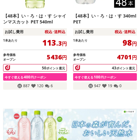
【48本】い・ろ・は・す シャイ
【48本】い・ろ・は・す 340ml
ンマスカット PET 540ml
PET
お試し費用
税込･送料込
お試し費用
税込･送料込
113
98
1本あたり
1本あたり
.3
円
円
参考価格
参考価格
5436
4701
円
円
オープン
オープン
50
43
ポイント還元
ポイント還元
400
100
今すぐ使える
円クーポン
今すぐ使える
円クーポン
887
120
6
947
19
0