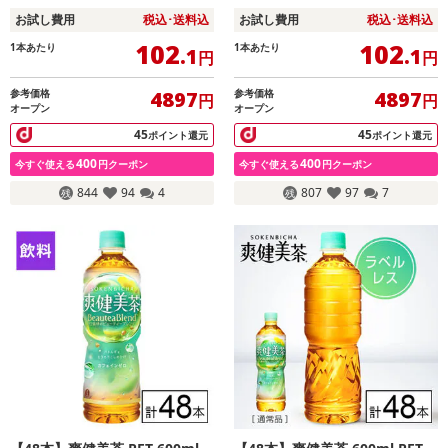
お試し費用
税込･送料込
お試し費用
税込･送料込
102
102
1本あたり
1本あたり
.1
.1
円
円
参考価格
参考価格
4897
4897
円
円
オープン
オープン
45
45
ポイント還元
ポイント還元
400
400
今すぐ使える
円クーポン
今すぐ使える
円クーポン
844
94
4
807
97
7