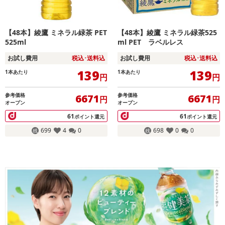
【48本】綾鷹 ミネラル緑茶 PET
【48本】綾鷹 ミネラル緑茶525
525ml
ml PET ラベルレス
お試し費用
税込･送料込
お試し費用
税込･送料込
139
139
1本あたり
1本あたり
円
円
参考価格
参考価格
6671
6671
円
円
オープン
オープン
61
61
ポイント還元
ポイント還元
699
4
0
698
0
0