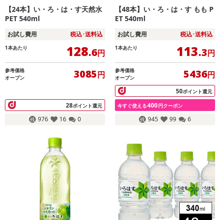
【24本】い・ろ・は・す天然水
【48本】い・ろ・は・す もも P
PET 540ml
ET 540ml
お試し費用
税込･送料込
お試し費用
税込･送料込
128
113
1本あたり
1本あたり
.6
.3
円
円
参考価格
参考価格
3085
5436
円
円
オープン
オープン
50
ポイント還元
28
400
ポイント還元
今すぐ使える
円クーポン
976
16
0
945
99
6