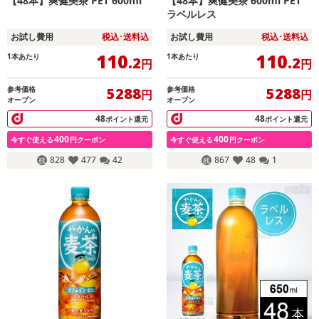
【48本】爽健美茶 PET 600ml
【48本】爽健美茶 600ml PET
ラベルレス
お試し費用
税込･送料込
お試し費用
税込･送料込
110
110
1本あたり
1本あたり
.2
.2
円
円
参考価格
参考価格
5288
5288
円
円
オープン
オープン
48
48
ポイント還元
ポイント還元
400
400
今すぐ使える
円クーポン
今すぐ使える
円クーポン
828
477
42
867
48
1