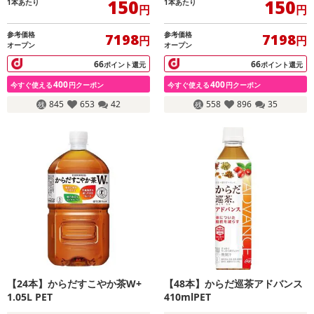
150
150
1本あたり
1本あたり
円
円
参考価格
参考価格
7198
7198
円
円
オープン
オープン
66
66
ポイント還元
ポイント還元
400
400
今すぐ使える
円クーポン
今すぐ使える
円クーポン
845
653
42
558
896
35
【24本】からだすこやか茶W+
【48本】からだ巡茶アドバンス
1.05L PET
410mlPET