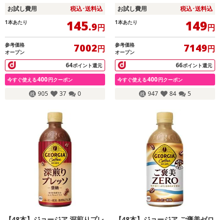
お試し費用
税込･送料込
お試し費用
税込･送料込
145
149
1本あたり
1本あたり
.9
円
円
参考価格
参考価格
7002
7149
円
円
オープン
オープン
64
66
ポイント還元
ポイント還元
400
400
今すぐ使える
円クーポン
今すぐ使える
円クーポン
905
37
0
947
84
5
【48本】ジョージア 深煎りプレ
【48本】ジョージア ご褒美ゼロ