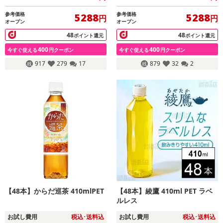
参考価格
参考価格
5288
5288
円
円
オープン
オープン
48
48
ポイント還元
ポイント還元
400
400
今すぐ使える
円クーポン
今すぐ使える
円クーポン
917
279
17
879
32
2
【48本】からだ巡茶 410mlPET
【48本】綾鷹 410ml PET ラベ
ルレス
お試し費用
税込･送料込
お試し費用
税込･送料込