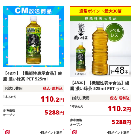
通常ポイント最大30倍
【48本】【機能性表示食品】綾
鷹 濃い緑茶 PET 525ml
【48本】【機能性表示食品】綾
鷹 濃い緑茶 525ml PET ラベル
お試し費用
税込･送料込
レス
110
1本あたり
.2
お試し費用
税込･送料込
円
110
1本あたり
.2
円
参考価格
5288
円
オープン
参考価格
5288
円
オープン
48
48
ポイント還元
ポイント還元