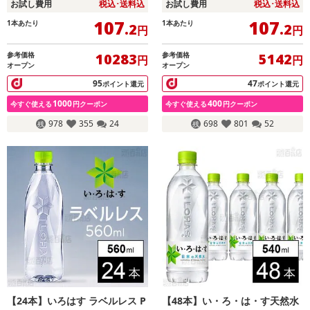
お試し費用
税込･送料込
お試し費用
税込･送料込
107
107
1本あたり
1本あたり
.2
.2
円
円
参考価格
参考価格
10283
5142
円
円
オープン
オープン
95
47
ポイント還元
ポイント還元
1000
400
今すぐ使える
円クーポン
今すぐ使える
円クーポン
978
355
24
698
801
52
【24本】いろはす ラベルレス P
【48本】い・ろ・は・す天然水