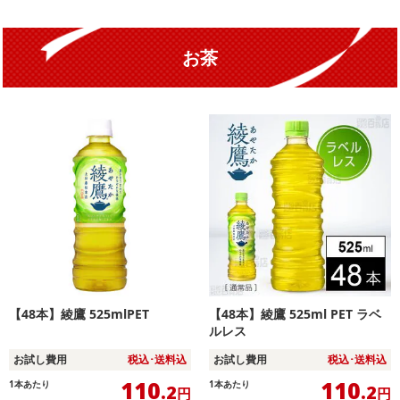
お茶
【48本】綾鷹 525mlPET
【48本】綾鷹 525ml PET ラベ
ルレス
お試し費用
税込･送料込
お試し費用
税込･送料込
110
110
1本あたり
1本あたり
.2
.2
円
円