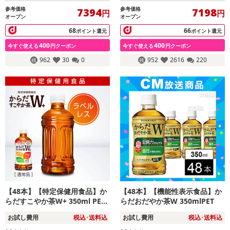
参考価格
参考価格
7394
7198
円
円
オープン
オープン
68
66
ポイント還元
ポイント還元
400
400
今すぐ使える
円クーポン
今すぐ使える
円クーポン
962
30
0
952
2616
220
【48本】【特定保健用食品】か
【48本】【機能性表示食品】か
らだすこやか茶W+ 350ml PET
らだおだやか茶W 350mlPET
ラベルレス
お試し費用
税込･送料込
お試し費用
税込･送料込