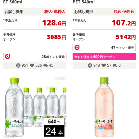
ET 560ml
PET 540ml
お試し費用
税込･送料込
お試し費用
税込･送料込
128
107
1本あたり
1本あたり
.6
.2
円
円
参考価格
参考価格
3085
5142
円
円
オープン
オープン
47
ポイント還元
28
400
ポイント還元
今すぐ使える
円クーポン
951
526
45
943
57
0