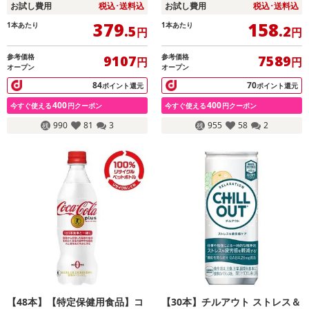
お試し費用
税込･送料込
お試し費用
税込･送料込
379
158
1本あたり
1本あたり
.5
.2
円
円
参考価格
参考価格
9107
7589
円
円
オープン
オープン
84
70
ポイント還元
ポイント還元
400
400
今すぐ使える
円クーポン
今すぐ使える
円クーポン
990
81
3
955
58
2
【48本】【特定保健用食品】コ
【30本】チルアウト ストレス＆