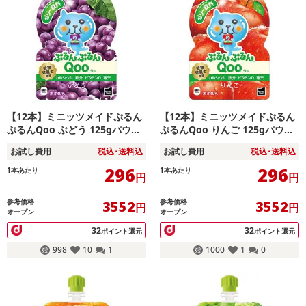
【12本】ミニッツメイドぷるん
【12本】ミニッツメイドぷるん
ぷるんQoo ぶどう 125gパウチ
ぷるんQoo りんご 125gパウチ
（6本入×2箱）
（6本入×2箱）
お試し費用
税込･送料込
お試し費用
税込･送料込
296
296
1本あたり
1本あたり
円
円
参考価格
参考価格
3552
3552
円
円
オープン
オープン
32
32
ポイント還元
ポイント還元
998
10
1
1000
1
0