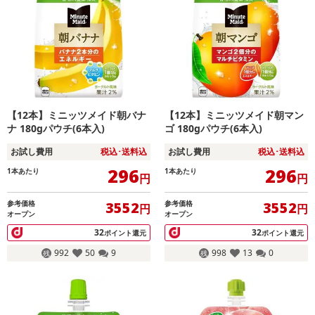
【12本】ミニッツメイド朝バナ
【12本】ミニッツメイド朝マン
ナ 180gパウチ(6本入)
ゴ 180gパウチ(6本入)
お試し費用
税込･送料込
お試し費用
税込･送料込
296
296
1本あたり
1本あたり
円
円
参考価格
参考価格
3552
3552
円
円
オープン
オープン
32
32
ポイント還元
ポイント還元
992
50
9
998
13
0