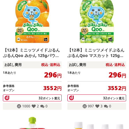
【12本】ミニッツメイドぷるん
【12本】ミニッツメイドぷるん
ぷるんQoo みかん 125gパウチ
ぷるんQoo マスカット 125gパ
（6本入×2箱）
ウチ（6本入×2箱）
お試し費用
税込･送料込
お試し費用
税込･送料込
296
296
1本あたり
1本あたり
円
円
参考価格
参考価格
3552
3552
円
円
オープン
オープン
32
32
ポイント還元
ポイント還元
1000
2
0
997
3
0