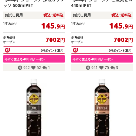
ッソ 500mlPET
440mlPET
お試し費用
税込･送料込
お試し費用
税込･送料込
145
145
1本あたり
1本あたり
.9
.9
円
円
参考価格
参考価格
7002
7002
円
円
オープン
オープン
64
64
ポイント還元
ポイント還元
400
400
今すぐ使える
円クーポン
今すぐ使える
円クーポン
922
52
1
941
75
3