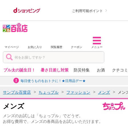
ご利用可能ポイント
マイページ
お気に入り
閲覧履歴
クーポン
メニュー
プル太の誕生日！
暑さ日差し対策
防災特集
お酒
クチコミ
毎日使うものをおトクに！★日用品デー★
サンプル百貨店
ちょっプル
ファッション
メンズ
メン
メンズ
メンズのお試しは「ちょっプル」でどうぞ。
お得な費用で、メンズの各商品をお試しいただけます。