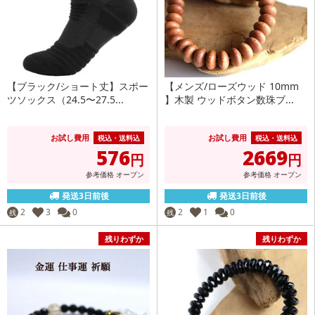
【ブラック/ショート丈】スポー
【メンズ/ローズウッド 10mm
ツソックス（24.5〜27.5...
】木製 ウッドボタン数珠ブ...
お試し費用
お試し費用
税込・送料込
税込・送料込
576
2669
円
円
参考価格
オープン
参考価格
オープン
発送3日前後
発送3日前後
2
3
0
2
1
0
残
残
残りわずか
残りわずか