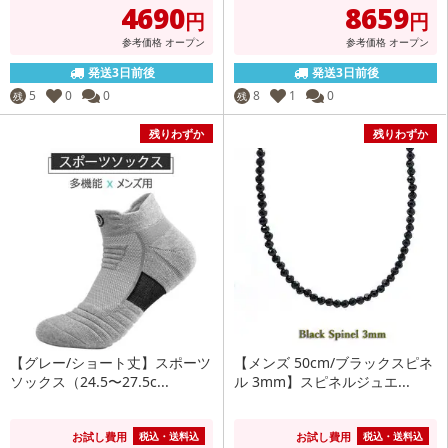
4690
8659
円
円
参考価格
オープン
参考価格
オープン
発送3日前後
発送3日前後
5
0
0
8
1
0
残
残
残りわずか
残りわずか
【グレー/ショート丈】スポーツ
【メンズ 50cm/ブラックスピネ
ソックス（24.5〜27.5c...
ル 3mm】スピネルジュエ...
お試し費用
お試し費用
税込・送料込
税込・送料込