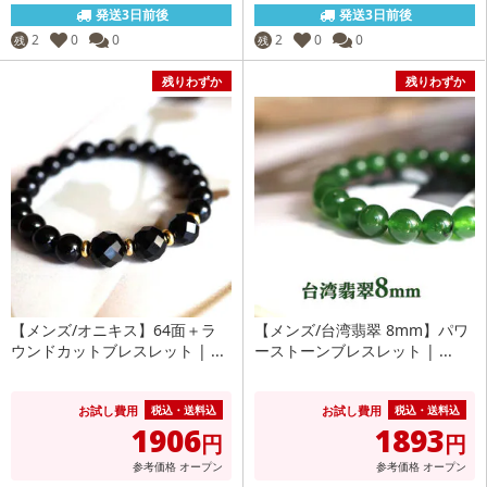
発送3日前後
発送3日前後
2
0
0
2
0
0
残
残
残りわずか
残りわずか
【メンズ/オニキス】64面＋ラ
【メンズ/台湾翡翠 8mm】パワ
ウンドカットブレスレット | ...
ーストーンブレスレット | ...
お試し費用
お試し費用
税込・送料込
税込・送料込
1906
1893
円
円
参考価格
オープン
参考価格
オープン