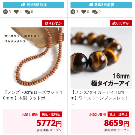
発送3日前後
発送3日前後
5
4
0
3
0
0
残
残
残りわずか
残りわずか
【メンズ 70cm/ローズウッド 1
【メンズ/タイガーアイ 16m
0mm 】木製 ウッドボ...
m】ワーストーンブレスレット
...
お試し費用
お試し費用
税込・送料込
税込・送料込
5772
8659
円
円
参考価格
オープン
参考価格
オープン