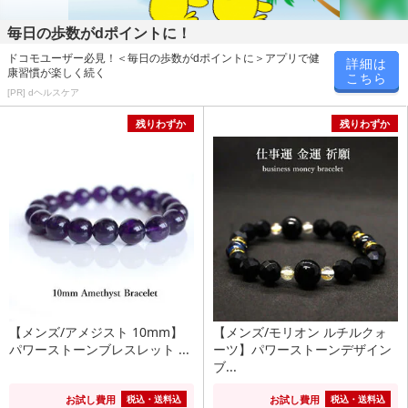
毎日の歩数がdポイントに！
ドコモユーザー必見！＜毎日の歩数がdポイントに＞アプリで健
詳細は
康習慣が楽しく続く
こちら
[PR] dヘルスケア
残りわずか
残りわずか
【メンズ/アメジスト 10mm】
【メンズ/モリオン ルチルクォ
パワーストーンブレスレット ...
ーツ】パワーストーンデザイン
ブ...
お試し費用
お試し費用
税込・送料込
税込・送料込