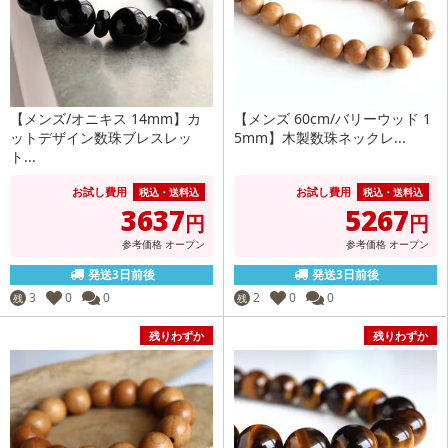
【メンズ/オニキス 14mm】カ
【メンズ 60cm/バリーウッド 1
ットデザイン数珠ブレスレッ
5mm】木製数珠ネックレ...
ト...
お試し費用
お試し費用
税込・送料込
税込・送料込
3637
5267
円
円
参考価格
オープン
参考価格
オープン
発送3日前後
発送3日前後
3
0
0
2
0
0
残
残
残りわずか
残りわずか