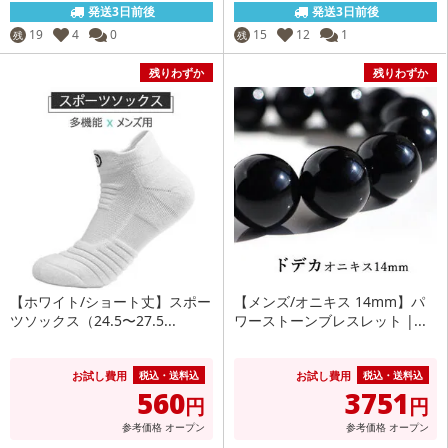
発送3日前後
発送3日前後
19
4
0
15
12
1
残
残
残りわずか
残りわずか
【ホワイト/ショート丈】スポー
【メンズ/オニキス 14mm】パ
ツソックス（24.5〜27.5...
ワーストーンブレスレット |...
お試し費用
お試し費用
税込・送料込
税込・送料込
560
3751
円
円
参考価格
オープン
参考価格
オープン