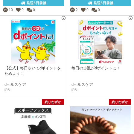
発送3日前後
発送3日前後
10
0
0
2
0
0
残
残
【公式】毎日歩いてdポイントを
毎日の歩数がdポイントに！
ためよう！
dヘルスケア
dヘルスケア
[PR]
[PR]
残りわずか
残りわずか