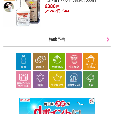
【3本組】ウルトラ蟻退治500ml
6380
円
(2126
.7円
／本)
掲載予告