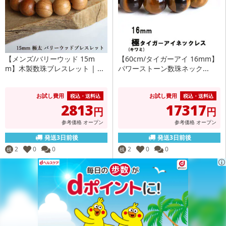
【メンズ/バリーウッド 15m
【60cm/タイガーアイ 16mm】
m】木製数珠ブレスレット | ...
パワーストーン数珠ネック...
お試し費用
お試し費用
税込・送料込
税込・送料込
2813
17317
円
円
参考価格
オープン
参考価格
オープン
発送3日前後
発送3日前後
2
0
0
2
0
0
残
残