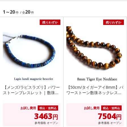
1～20
20
残りわずか
残りわずか
【メンズ/ラピスラズリ】パワー
【50cm/タイガーアイ8mm】パ
ストーンブレスレット | 数珠...
ワーストーン数珠ネックレス...
お試し費用
お試し費用
税込・送料込
税込・送料込
3463
7504
円
円
参考価格
オープン
参考価格
オープン