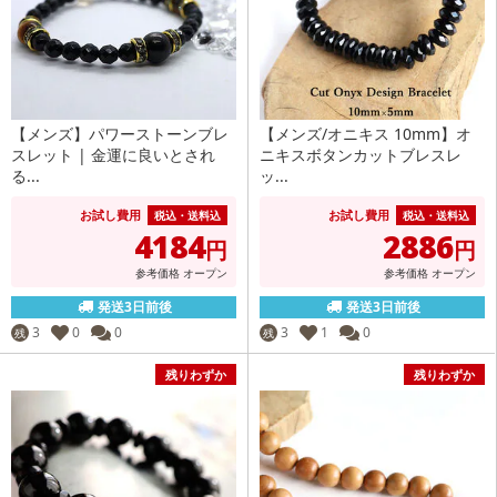
【メンズ】パワーストーンブレ
【メンズ/オニキス 10mm】オ
スレット | 金運に良いとされ
ニキスボタンカットブレスレ
る...
ッ...
お試し費用
お試し費用
税込・送料込
税込・送料込
4184
2886
円
円
参考価格
オープン
参考価格
オープン
発送3日前後
発送3日前後
3
0
0
3
1
0
残
残
残りわずか
残りわずか