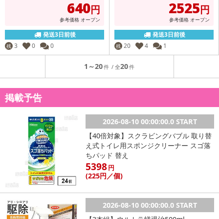
640
2525
円
円
参考価格
オープン
参考価格
オープン
発送3日前後
発送3日前後
3
0
0
20
4
1
残
残
1～20
20
掲載予告
2026-08-10 00:00:00.0 START
【40倍対象】スクラビングバブル 取り替
え式トイレ用スポンジクリーナー スゴ落
ちパッド 替え
5398
円
(225
円
／個)
2026-08-10 00:00:00.0 START